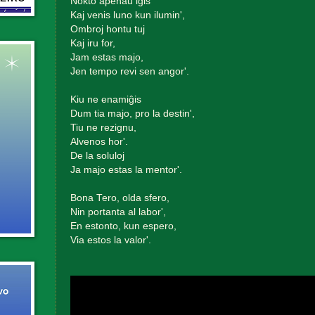
Nokto apenaŭ iĝis
Kaj venis luno kun ilumin',
Ombroj hontu tuj
Kaj iru for,
Jam estas majo,
Jen tempo revi sen angor'.
Kiu ne enamiĝis
Dum tia majo, pro la destin',
Tiu ne rezignu,
Alvenos hor'.
De la soluloj
Ja majo estas la mentor'.
Bona Tero, olda sfero,
Nin portanta al labor',
En estonto, kun espero,
Via estos la valor'.