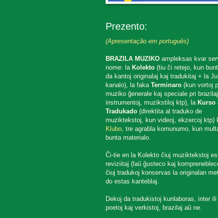
Prezento:
(Apresentação em português)
BRAZILA MUZIKO
ampleksas kvar ser
nome: la
Kolekto
(tiu ĉi retejo, kun bun
da kantoj originalaj kaj tradukitaj + la J
kanalo), la faka
Terminaro
(kun vortoj p
muziko ĝenerale kaj speciale pri brazilaj
instrumentoj, muzikstiloj ktp), la
Kurso 
Tradukado
(direktita al traduko de
muziktekstoj, kun videoj, ekzercoj ktp) k
Klubo
, tre agrabla komunumo, kun mult
bunta materialo.
Ĉi-tie en la Kolekto ĉiuj muziktekstoj es
reviziitaj (laŭ ĝusteco kaj komprenebleco
ĉiuj tradukoj konservas la originalan met
do estas kanteblaj.
Dekoj da tradukistoj kunlaboras, inter ili
poetoj kaj verkistoj, brazilaj aŭ ne.