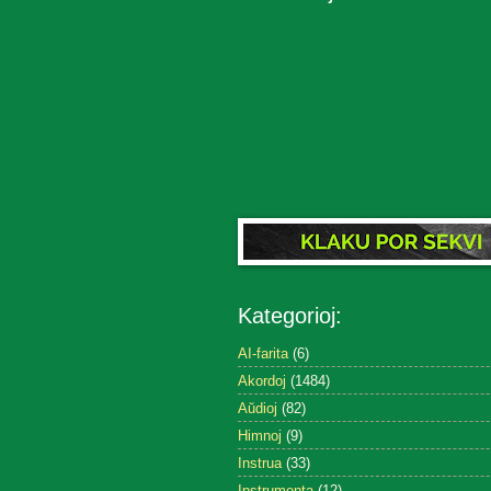
Kategorioj:
AI-farita
(6)
Akordoj
(1484)
Aŭdioj
(82)
Himnoj
(9)
Instrua
(33)
Instrumenta
(12)