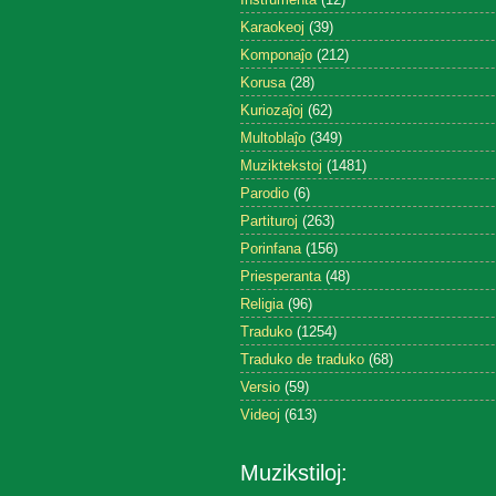
Karaokeoj
(39)
Komponaĵo
(212)
Korusa
(28)
Kuriozaĵoj
(62)
Multoblaĵo
(349)
Muziktekstoj
(1481)
Parodio
(6)
Partituroj
(263)
Porinfana
(156)
Priesperanta
(48)
Religia
(96)
Traduko
(1254)
Traduko de traduko
(68)
Versio
(59)
Videoj
(613)
Muzikstiloj: