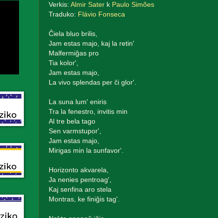
Verkis:
Almir Sater
k
Paulo Simões
Traduko:
Flávio Fonseca
Ĉiela bluo brilis,
Jam estas majo, kaj la retin'
Malfermiĝas pro
Tia kolor',
Jam estas majo,
La vivo splendas per ĉi glor'.
La suna lum' eniris
Tra la fenestro, invitis min
Al tre bela tago
Sen varmstupor',
Jam estas majo,
Mirigas min la sunfavor'.
Horizonto akvarela,
Ja nenies pentroag',
Kaj senfina aro stela
Montras, ke finiĝis tag'.