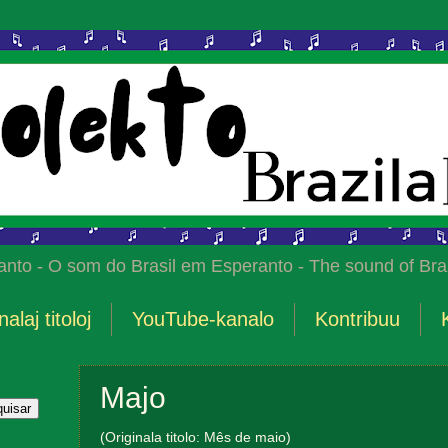
anto - O som do Brasil em Esperanto - The sound of Braz
nalaj titoloj
YouTube-kanalo
Kontribuu
Majo
(Originala titolo: Mês de maio)