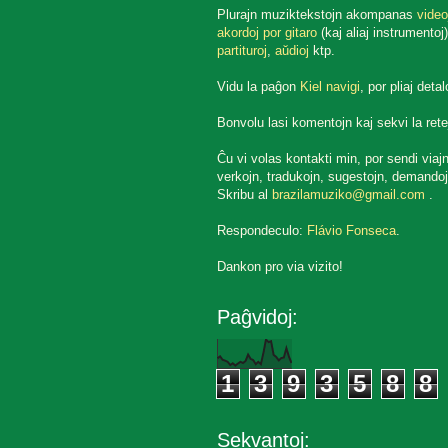
Plurajn muziktekstojn akompanas
video
akordoj por gitaro
(kaj aliaj instrumentoj)
partituroj
,
aŭdioj
ktp.
Vidu la paĝon
Kiel navigi
, por pliaj detal
Bonvolu lasi komentojn kaj sekvi la rete
Ĉu vi volas kontakti min, por sendi viaj
verkojn, tradukojn, sugestojn, demandoj
Skribu al
brazilamuziko@gmail.com
.
Respondeculo:
Flávio Fonseca
.
Dankon pro via vizito!
Paĝvidoj:
1
3
9
3
5
8
8
Sekvantoj: