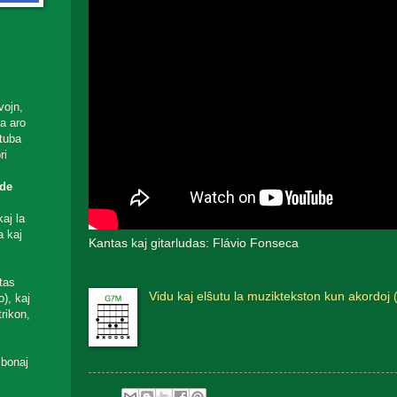
vojn,
ta aro
utuba
ri
de
aj la
a kaj
Kantas kaj gitarludas: Flávio Fonseca
tas
Vidu kaj elŝutu la muziktekston kun akordoj 
), kaj
rikon,
 bonaj