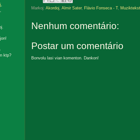
j
,
Markoj:
Akordoj
,
Almir Sater
,
Flávio Fonseca - T
,
Muziktekst
,
Nenhum comentário:
oj.
jon!
Postar um comentário
n
n ktp?
Bonvolu lasi vian komenton. Dankon!