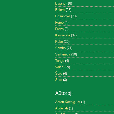
Bajano
(18)
Bolero
(23)
Bosanovo
(70)
Foroo
(4)
Frevo
(9)
Karnavala
(37)
Roko
(29)
Sambo
(71)
Sertaneca
(30)
Tango
(4)
Valso
(29)
Ŝoro
(4)
Ŝoto
(3)
Aŭtoroj:
Aaron Köenig - A
(1)
Abdullah
(1)