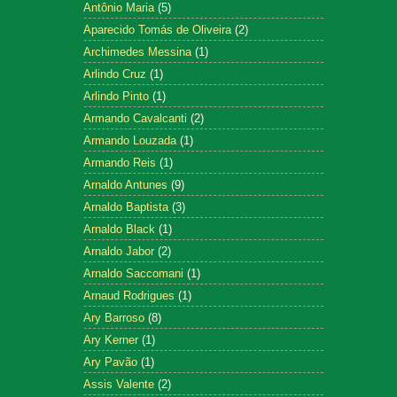
Antônio Maria
(5)
Aparecido Tomás de Oliveira
(2)
Archimedes Messina
(1)
Arlindo Cruz
(1)
Arlindo Pinto
(1)
Armando Cavalcanti
(2)
Armando Louzada
(1)
Armando Reis
(1)
Arnaldo Antunes
(9)
Arnaldo Baptista
(3)
Arnaldo Black
(1)
Arnaldo Jabor
(2)
Arnaldo Saccomani
(1)
Arnaud Rodrigues
(1)
Ary Barroso
(8)
Ary Kerner
(1)
Ary Pavão
(1)
Assis Valente
(2)