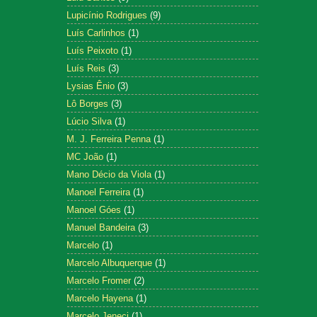
Lupicínio Rodrigues
(9)
Luís Carlinhos
(1)
Luís Peixoto
(1)
Luís Reis
(3)
Lysias Ênio
(3)
Lô Borges
(3)
Lúcio Silva
(1)
M. J. Ferreira Penna
(1)
MC João
(1)
Mano Décio da Viola
(1)
Manoel Ferreira
(1)
Manoel Góes
(1)
Manuel Bandeira
(3)
Marcelo
(1)
Marcelo Albuquerque
(1)
Marcelo Fromer
(2)
Marcelo Hayena
(1)
Marcelo Jeneci
(1)