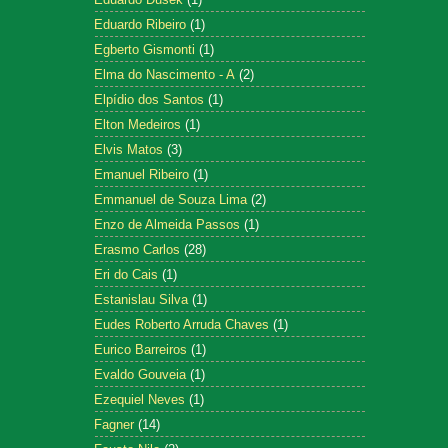
Eduardo Ribeiro
(1)
Egberto Gismonti
(1)
Elma do Nascimento - A
(2)
Elpídio dos Santos
(1)
Elton Medeiros
(1)
Elvis Matos
(3)
Emanuel Ribeiro
(1)
Emmanuel de Souza Lima
(2)
Enzo de Almeida Passos
(1)
Erasmo Carlos
(28)
Eri do Cais
(1)
Estanislau Silva
(1)
Eudes Roberto Arruda Chaves
(1)
Eurico Barreiros
(1)
Evaldo Gouveia
(1)
Ezequiel Neves
(1)
Fagner
(14)