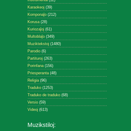
Karaokeoj
(39)
Komponaĵo
(212)
Korusa
(28)
Kuriozaĵoj
(61)
Multoblaĵo
(349)
Muziktekstoj
(1480)
Parodio
(6)
Partituroj
(263)
Porinfana
(156)
Priesperanta
(48)
Religia
(96)
Traduko
(1253)
Traduko de traduko
(68)
Versio
(59)
Videoj
(613)
Muzikstiloj: