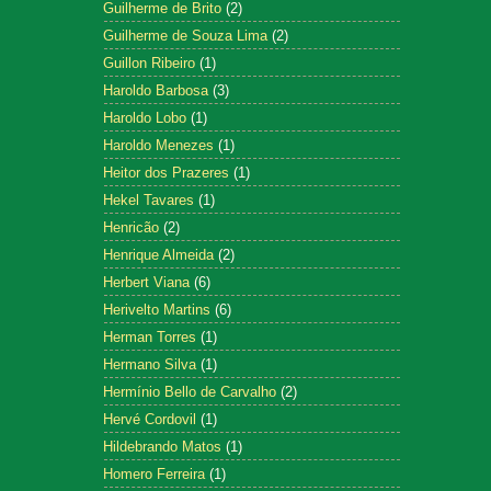
Guilherme de Brito
(2)
Guilherme de Souza Lima
(2)
Guillon Ribeiro
(1)
Haroldo Barbosa
(3)
Haroldo Lobo
(1)
Haroldo Menezes
(1)
Heitor dos Prazeres
(1)
Hekel Tavares
(1)
Henricão
(2)
Henrique Almeida
(2)
Herbert Viana
(6)
Herivelto Martins
(6)
Herman Torres
(1)
Hermano Silva
(1)
Hermínio Bello de Carvalho
(2)
Hervé Cordovil
(1)
Hildebrando Matos
(1)
Homero Ferreira
(1)