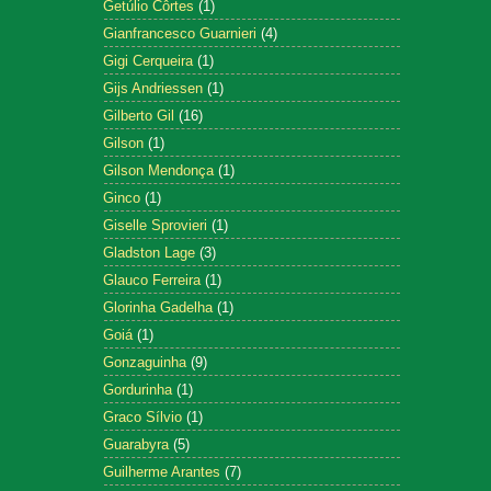
Getúlio Côrtes
(1)
Gianfrancesco Guarnieri
(4)
Gigi Cerqueira
(1)
Gijs Andriessen
(1)
Gilberto Gil
(16)
Gilson
(1)
Gilson Mendonça
(1)
Ginco
(1)
Giselle Sprovieri
(1)
Gladston Lage
(3)
Glauco Ferreira
(1)
Glorinha Gadelha
(1)
Goiá
(1)
Gonzaguinha
(9)
Gordurinha
(1)
Graco Sílvio
(1)
Guarabyra
(5)
Guilherme Arantes
(7)