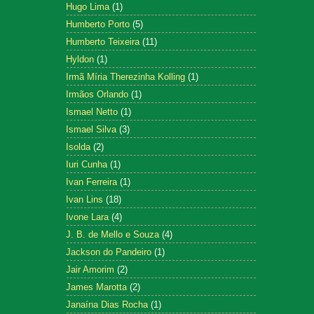
Hugo Lima
(1)
Humberto Porto
(5)
Humberto Teixeira
(11)
Hyldon
(1)
Irmã Míria Therezinha Kolling
(1)
Irmãos Orlando
(1)
Ismael Netto
(1)
Ismael Silva
(3)
Isolda
(2)
Iuri Cunha
(1)
Ivan Ferreira
(1)
Ivan Lins
(18)
Ivone Lara
(4)
J. B. de Mello e Souza
(4)
Jackson do Pandeiro
(1)
Jair Amorim
(2)
James Marotta
(2)
Janaína Dias Rocha
(1)