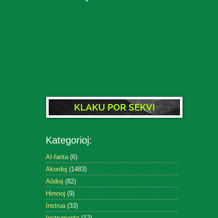
Kategorioj:
AI-farita
(6)
Akordoj
(1483)
Aŭdioj
(82)
Himnoj
(9)
Instrua
(33)
Instrumenta
(12)