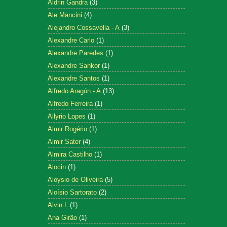
Aldrin Gandra
(3)
Ale Mancini
(4)
Alejandro Cossavella - A
(3)
Alexandre Carlo
(1)
Alexandre Paredes
(1)
Alexandre Sankor
(1)
Alexandre Santos
(1)
Alfredo Aragón - A
(13)
Alfredo Ferreira
(1)
Allyrio Lopes
(1)
Almir Rogério
(1)
Almir Sater
(4)
Almira Castilho
(1)
Alocin
(1)
Aloysio de Oliveira
(5)
Aloísio Sartorato
(2)
Alvin L
(1)
Ana Girão
(1)