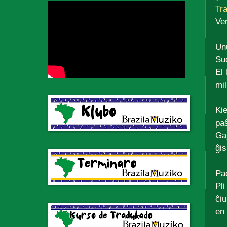
Tra
Ve
Unu
Su
El 
mil
Kie
paŝ
Gaj
ĝis
Pa
Pli
ĉiu
en 