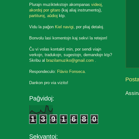
Plurajn muziktekstojn akompanas
videoj
,
akordoj por gitaro
(kaj aliaj instrumentoj),
partituroj
,
aŭdioj
ktp.
Vidu la paĝon
Kiel navigi
, por pliaj detaloj.
Bonvolu lasi komentojn kaj sekvi la retejon!
Ĉu vi volas kontakti min, por sendi viajn
verkojn, tradukojn, sugestojn, demandojn ktp?
Skribu al
brazilamuziko@gmail.com
.
Respondeculo:
Flávio Fonseca
.
Post
Dankon pro via vizito!
Assin
Paĝvidoj:
1
3
9
1
6
8
0
Sekvantoj: