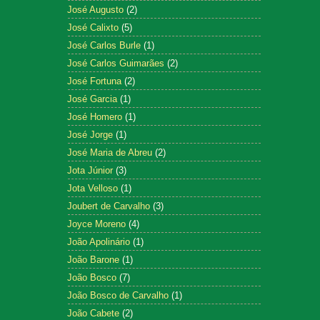
José Augusto
(2)
José Calixto
(5)
José Carlos Burle
(1)
José Carlos Guimarães
(2)
José Fortuna
(2)
José Garcia
(1)
José Homero
(1)
José Jorge
(1)
José Maria de Abreu
(2)
Jota Júnior
(3)
Jota Velloso
(1)
Joubert de Carvalho
(3)
Joyce Moreno
(4)
João Apolinário
(1)
João Barone
(1)
João Bosco
(7)
João Bosco de Carvalho
(1)
João Cabete
(2)