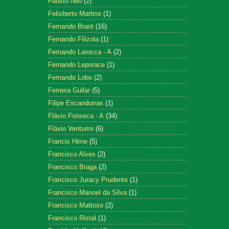
Fausto Nilo
(2)
Felisberto Martins
(1)
Fernando Brant
(16)
Fernando Filizola
(1)
Fernando Larocca - A
(2)
Fernando Leporace
(1)
Fernando Lobo
(2)
Ferreira Gullar
(5)
Filipe Escandurras
(1)
Flávio Fonseca - A
(34)
Flávio Venturini
(6)
Francis Hime
(5)
Francisco Alves
(2)
Francisco Braga
(2)
Francisco Juracy Prudente
(1)
Francisco Manoel da Silva
(1)
Francisco Mattoso
(2)
Francisco Ristal
(1)