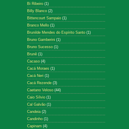
Bi Ribeiro
(1)
Billy Blanco
(2)
Bittencourt Sampaio
(1)
Branco Mello
(1)
Brunilde Mendes do Espírito Santo
(1)
Bruno Gamberini
(1)
Bruno Sucesso
(1)
Brunê
(1)
Cacaso
(4)
Cacá Moraes
(1)
Cacá Neri
(1)
Cacá Rezende
(3)
Caetano Veloso
(44)
Caio Sílvio
(1)
Cal Galvão
(1)
Candeia
(2)
Candinho
(1)
Capinam
(4)