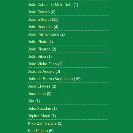
João Cabral de Melo Neto
(1)
João Donato
(6)
João Gilberto
(11)
João Nogueira
(4)
João Pernambuco
(2)
João Plinta
(4)
João Ricardo
(2)
João Silva
(1)
João Vieira Filho
(1)
João de Aquino
(3)
João de Barro (Braguinha)
(16)
Juca Chaves
(2)
Juca Filho
(3)
Jão
(1)
Júlio Secchin
(1)
Júpiter Maçã
(1)
Kiko Zambianchi
(1)
Kim Ribeiro
(5)