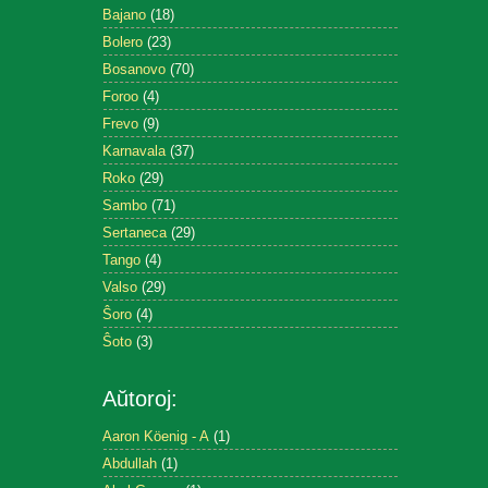
Bajano
(18)
Bolero
(23)
Bosanovo
(70)
Foroo
(4)
Frevo
(9)
Karnavala
(37)
Roko
(29)
Sambo
(71)
Sertaneca
(29)
Tango
(4)
Valso
(29)
Ŝoro
(4)
Ŝoto
(3)
Aŭtoroj:
Aaron Köenig - A
(1)
Abdullah
(1)