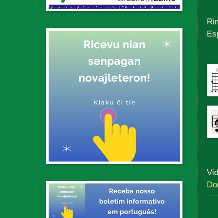
Rim
Es
Vid
Do