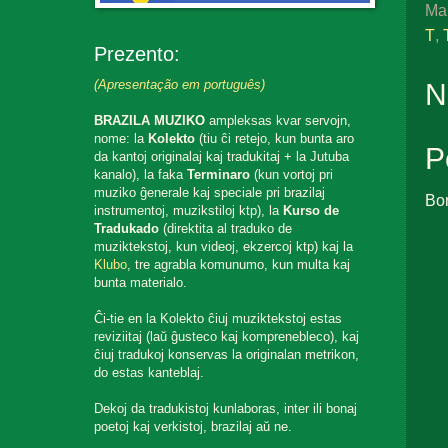
Ma
T
,
Prezento:
(Apresentação em português)
N
BRAZILA MUZIKO
ampleksas kvar servojn,
nome: la
Kolekto
(tiu ĉi retejo, kun bunta aro
P
da kantoj originalaj kaj tradukitaj + la Jutuba
kanalo), la faka
Terminaro
(kun vortoj pri
muziko ĝenerale kaj speciale pri brazilaj
Bo
instrumentoj, muzikstiloj ktp), la
Kurso de
Tradukado
(direktita al traduko de
muziktekstoj, kun videoj, ekzercoj ktp) kaj la
Klubo
, tre agrabla komunumo, kun multa kaj
bunta materialo.
Ĉi-tie en la Kolekto ĉiuj muziktekstoj estas
reviziitaj (laŭ ĝusteco kaj komprenebleco), kaj
ĉiuj tradukoj konservas la originalan metrikon,
do estas kanteblaj.
Dekoj da tradukistoj kunlaboras, inter ili bonaj
poetoj kaj verkistoj, brazilaj aŭ ne.