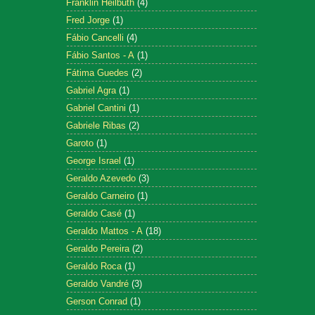
Franklin Heilbuth
(4)
Fred Jorge
(1)
Fábio Cancelli
(4)
Fábio Santos - A
(1)
Fátima Guedes
(2)
Gabriel Agra
(1)
Gabriel Cantini
(1)
Gabriele Ribas
(2)
Garoto
(1)
George Israel
(1)
Geraldo Azevedo
(3)
Geraldo Carneiro
(1)
Geraldo Casé
(1)
Geraldo Mattos - A
(18)
Geraldo Pereira
(2)
Geraldo Roca
(1)
Geraldo Vandré
(3)
Gerson Conrad
(1)