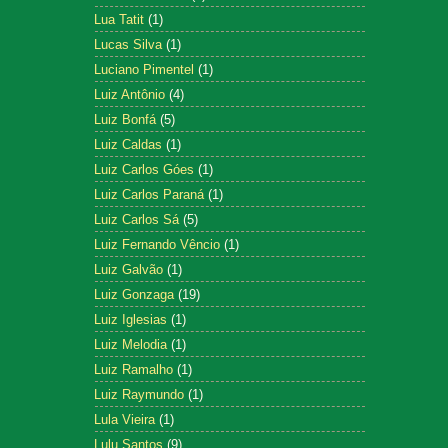
Lua Tatit
(1)
Lucas Silva
(1)
Luciano Pimentel
(1)
Luiz Antônio
(4)
Luiz Bonfá
(5)
Luiz Caldas
(1)
Luiz Carlos Góes
(1)
Luiz Carlos Paraná
(1)
Luiz Carlos Sá
(5)
Luiz Fernando Vêncio
(1)
Luiz Galvão
(1)
Luiz Gonzaga
(19)
Luiz Iglesias
(1)
Luiz Melodia
(1)
Luiz Ramalho
(1)
Luiz Raymundo
(1)
Lula Vieira
(1)
Lulu Santos
(9)