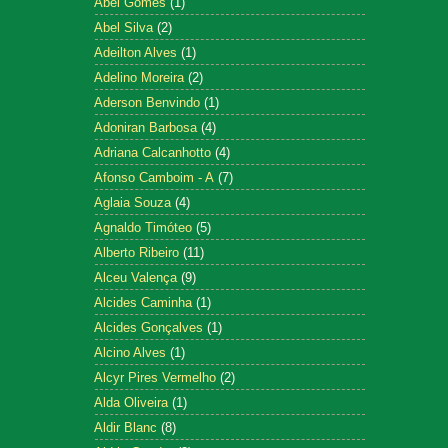
Abel Gomes
(1)
Abel Silva
(2)
Adeilton Alves
(1)
Adelino Moreira
(2)
Aderson Benvindo
(1)
Adoniran Barbosa
(4)
Adriana Calcanhotto
(4)
Afonso Camboim - A
(7)
Aglaia Souza
(4)
Agnaldo Timóteo
(5)
Alberto Ribeiro
(11)
Alceu Valença
(9)
Alcides Caminha
(1)
Alcides Gonçalves
(1)
Alcino Alves
(1)
Alcyr Pires Vermelho
(2)
Alda Oliveira
(1)
Aldir Blanc
(8)