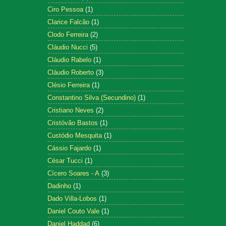
Ciro Pessoa
(1)
Clarice Falcão
(1)
Clodo Ferreira
(2)
Cláudio Nucci
(5)
Cláudio Rabelo
(1)
Cláudio Roberto
(3)
Clésio Ferreira
(1)
Constantino Silva (Secundino)
(1)
Cristiano Neves
(2)
Cristóvão Bastos
(1)
Custódio Mesquita
(1)
Cássio Fajardo
(1)
César Tucci
(1)
Cícero Soares - A
(3)
Dadinho
(1)
Dado Villa-Lobos
(1)
Daniel Couto Vale
(1)
Daniel Haddad
(6)