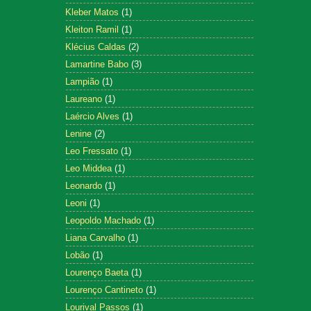
Kleber Matos
(1)
Kleiton Ramil
(1)
Klécius Caldas
(2)
Lamartine Babo
(3)
Lampião
(1)
Laureano
(1)
Laércio Alves
(1)
Lenine
(2)
Leo Fressato
(1)
Leo Middea
(1)
Leonardo
(1)
Leoni
(1)
Leopoldo Machado
(1)
Liana Carvalho
(1)
Lobão
(1)
Lourenço Baeta
(1)
Lourenço Cantineto
(1)
Lourival Passos
(1)