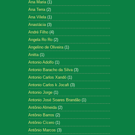
Ana Maria
(1)
Ana Terra
(2)
Ana Vilela
(1)
Anastácia
(3)
André Filho
(4)
Angela Ro Ro
(2)
Angelino de Oliveira
(1)
Anitta
(1)
Antonio Adolfo
(1)
Antonio Baracho da Silva
(3)
Antonio Carlos Xandó
(1)
Antonio Carlos k Jocafi
(3)
Antonio Jorge
(1)
Antonio José Soares Brandão
(1)
Antônio Almeida
(2)
Antônio Barros
(2)
Antônio Cícero
(1)
Antônio Marcos
(3)