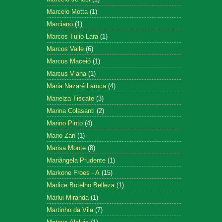
Marcelo Motta
(1)
Marciano
(1)
Marcos Tulio Lara
(1)
Marcos Valle
(6)
Marcus Maceió
(1)
Marcus Viana
(1)
Maria Nazaré Laroca
(4)
Marielza Tiscate
(3)
Marina Colasanti
(2)
Marino Pinto
(4)
Mario Zan
(1)
Marisa Monte
(8)
Mariângela Prudente
(1)
Markone Froes - A
(15)
Marlice Botelho Belleza
(1)
Marlui Miranda
(1)
Martinho da Vila
(7)