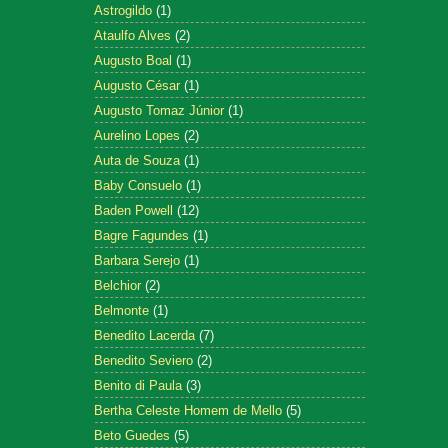
Astrogildo
(1)
Ataulfo Alves
(2)
Augusto Boal
(1)
Augusto César
(1)
Augusto Tomaz Júnior
(1)
Aurelino Lopes
(2)
Auta de Souza
(1)
Baby Consuelo
(1)
Baden Powell
(12)
Bagre Fagundes
(1)
Barbara Serejo
(1)
Belchior
(2)
Belmonte
(1)
Benedito Lacerda
(7)
Benedito Seviero
(2)
Benito di Paula
(3)
Bertha Celeste Homem de Mello
(5)
Beto Guedes
(5)