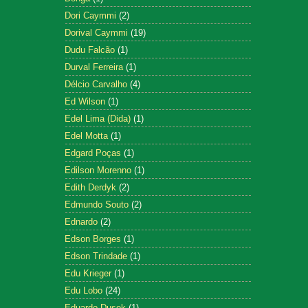
Dori Caymmi
(2)
Dorival Caymmi
(19)
Dudu Falcão
(1)
Durval Ferreira
(1)
Délcio Carvalho
(4)
Ed Wilson
(1)
Edel Lima (Dida)
(1)
Edel Motta
(1)
Edgard Poças
(1)
Edilson Morenno
(1)
Edith Derdyk
(2)
Edmundo Souto
(2)
Ednardo
(2)
Edson Borges
(1)
Edson Trindade
(1)
Edu Krieger
(1)
Edu Lobo
(24)
Eduardo Dusek
(1)