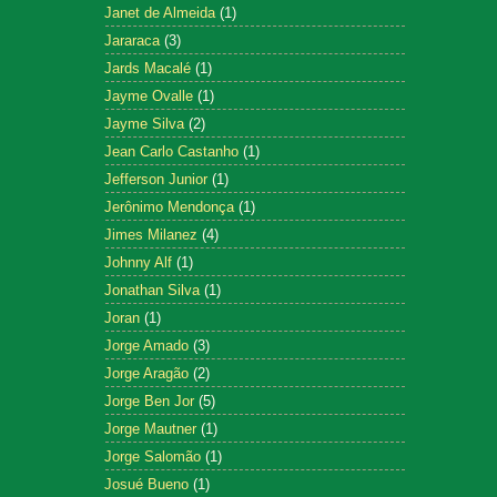
Janet de Almeida
(1)
Jararaca
(3)
Jards Macalé
(1)
Jayme Ovalle
(1)
Jayme Silva
(2)
Jean Carlo Castanho
(1)
Jefferson Junior
(1)
Jerônimo Mendonça
(1)
Jimes Milanez
(4)
Johnny Alf
(1)
Jonathan Silva
(1)
Joran
(1)
Jorge Amado
(3)
Jorge Aragão
(2)
Jorge Ben Jor
(5)
Jorge Mautner
(1)
Jorge Salomão
(1)
Josué Bueno
(1)