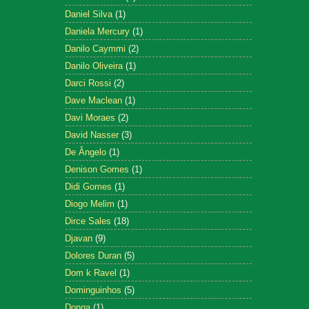
Daniel Silva
(1)
Daniela Mercury
(1)
Danilo Caymmi
(2)
Danilo Oliveira
(1)
Darci Rossi
(2)
Dave Maclean
(1)
Davi Moraes
(2)
David Nasser
(3)
De Ângelo
(1)
Denison Gomes
(1)
Didi Gomes
(1)
Diogo Melim
(1)
Dirce Sales
(18)
Djavan
(9)
Dolores Duran
(5)
Dom k Ravel
(1)
Dominguinhos
(5)
Donga
(1)