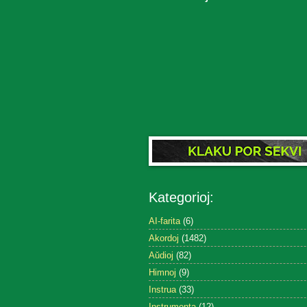
Kategorioj:
AI-farita
(6)
Akordoj
(1482)
Aŭdioj
(82)
Himnoj
(9)
Instrua
(33)
Instrumenta
(12)