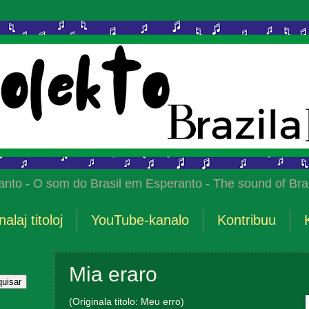
anto - O som do Brasil em Esperanto - The sound of Braz
nalaj titoloj
YouTube-kanalo
Kontribuu
Mia eraro
(Originala titolo: Meu erro)