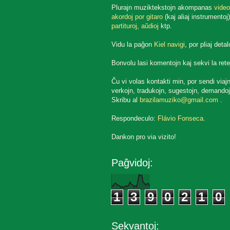
Plurajn muziktekstojn akompanas
video
akordoj por gitaro
(kaj aliaj instrumentoj)
partituroj
,
aŭdioj
ktp.
Vidu la paĝon
Kiel navigi
, por pliaj detal
Bonvolu lasi komentojn kaj sekvi la rete
Ĉu vi volas kontakti min, por sendi viaj
verkojn, tradukojn, sugestojn, demandoj
Skribu al
brazilamuziko@gmail.com
.
Respondeculo:
Flávio Fonseca
.
Dankon pro via vizito!
Paĝvidoj:
1
3
9
0
2
1
0
Sekvantoj: