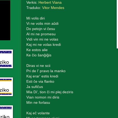
Verkis:
Herbert Viana
Traduko:
Vitor Mendes
Mi volis diri
Vi ne volis min aŭdi
Do petojn vi ĉesu
Al mi ne promesu
Vidi vin mi ne volas
Kaj mi ne volas kredi
Ke estos alie
Ke ĉio ŝanĝiĝis
Diras vi ne scii
Pri de l' pravo la manko
Kaj erar' estis kredi
Esti ĉe via flanko
Ja sufiĉus
Mia Di', tion ĉi mi plej deziris
Vian nomon mi diris
Min ne forlasu
Kaj eĉ volante