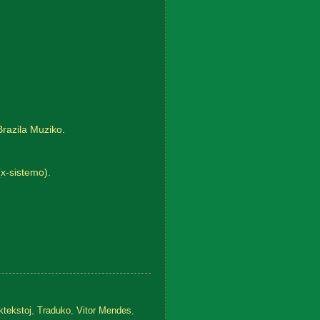
Brazila Muziko
.
(x-sistemo).
ktekstoj
,
Traduko
,
Vitor Mendes
,