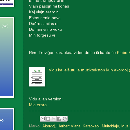
Mi ne trompos al mi
Viajn paŝojn mi konas
Kaj viajn erarojn
Estas nenio nova
Daŭre similas ni
Do min vi ne voku
Min forgesu vi
Rim: Troviĝas karaokea video de tiu ĉi kanto ĉe
Klubo 
Vidu kaj elŝutu la muziktekston kun akordoj 
Vidu alian version:
Mia eraro
Markoj:
Akordoj
,
Herbert Viana
,
Karaokeoj
,
Multoblaĵo
,
Muzi