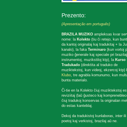
Prezento:
(Apresentação em português)
BRAZILA MUZIKO
ampleksas kvar ser
nome: la
Kolekto
(tiu ĉi retejo, kun bun
da kantoj originalaj kaj tradukitaj + la J
kanalo), la faka
Terminaro
(kun vortoj p
muziko ĝenerale kaj speciale pri brazilaj
instrumentoj, muzikstiloj ktp), la
Kurso 
Tradukado
(direktita al traduko de
muziktekstoj, kun videoj, ekzercoj ktp) k
Klubo
, tre agrabla komunumo, kun mult
bunta materialo.
Ĉi-tie en la Kolekto ĉiuj muziktekstoj es
reviziitaj (laŭ ĝusteco kaj komprenebleco
ĉiuj tradukoj konservas la originalan met
do estas kanteblaj.
Dekoj da tradukistoj kunlaboras, inter ili
poetoj kaj verkistoj, brazilaj aŭ ne.