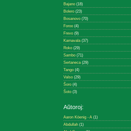
Bajano
(18)
Bolero
(23)
Bosanovo
(70)
Foroo
(4)
Frevo
(9)
Karnavala
(37)
Roko
(29)
Sambo
(71)
Sertaneca
(29)
Tango
(4)
Valso
(29)
Ŝoro
(4)
Ŝoto
(3)
Aŭtoroj:
Aaron Köenig - A
(1)
Abdullah
(1)