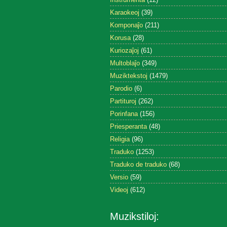
Karaokeoj
(39)
Komponaĵo
(211)
Korusa
(28)
Kuriozaĵoj
(61)
Multoblaĵo
(349)
Muziktekstoj
(1479)
Parodio
(6)
Partituroj
(262)
Porinfana
(156)
Priesperanta
(48)
Religia
(96)
Traduko
(1253)
Traduko de traduko
(68)
Versio
(59)
Videoj
(612)
Muzikstiloj: