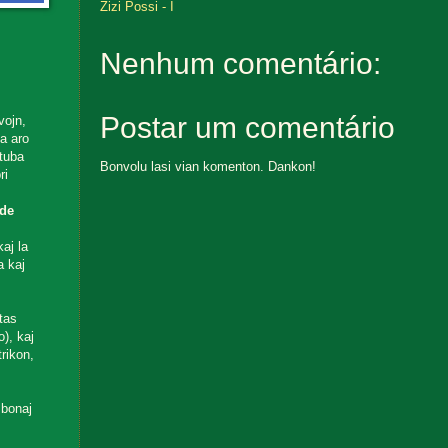
Zizi Possi - I
Nenhum comentário:
Postar um comentário
vojn,
ta aro
utuba
Bonvolu lasi vian komenton. Dankon!
ri
de
aj la
a kaj
tas
), kaj
rikon,
 bonaj