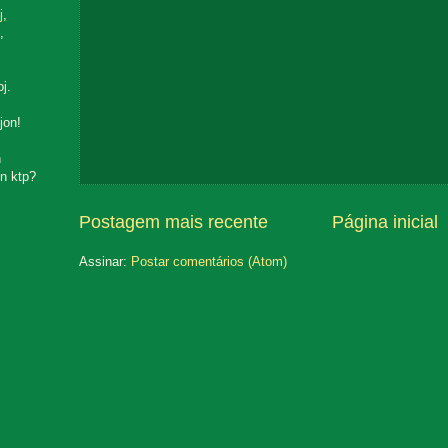
j
,
,
oj.
jon!
n
n ktp?
Postagem mais recente
Página inicial
Assinar:
Postar comentários (Atom)