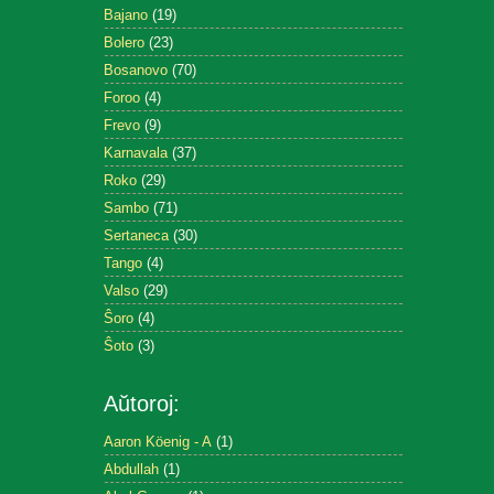
Bajano
(19)
Bolero
(23)
Bosanovo
(70)
Foroo
(4)
Frevo
(9)
Karnavala
(37)
Roko
(29)
Sambo
(71)
Sertaneca
(30)
Tango
(4)
Valso
(29)
Ŝoro
(4)
Ŝoto
(3)
Aŭtoroj:
Aaron Köenig - A
(1)
Abdullah
(1)