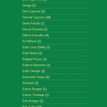
Donga
(1)
Dori Caymmi
(2)
Dorival Caymmi
(19)
Dudu Falcão
(1)
Durval Ferreira
(1)
Délcio Carvalho
(4)
Ed Wilson
(1)
Edel Lima (Dida)
(1)
Edel Motta
(1)
Edgard Poças
(1)
Edilson Morenno
(1)
Edith Derdyk
(2)
Edmundo Souto
(2)
Ednardo
(2)
Edson Borges
(1)
Edson Trindade
(1)
Edu Krieger
(1)
Edu Lobo
(24)