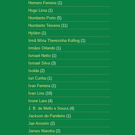
Homero Ferreira
(1)
Hugo Lima
(1)
Humberto Porto
(5)
Humberto Teixeira
(11)
Hyldon
(1)
Irmã Míria Therezinha Kolling
(1)
Irmãos Orlando
(1)
Ismael Netto
(1)
Ismael Silva
(3)
Isolda
(2)
Iuri Cunha
(1)
Ivan Ferreira
(1)
Ivan Lins
(18)
Ivone Lara
(4)
J. B. de Mello e Souza
(4)
Jackson do Pandeiro
(1)
Jair Amorim
(2)
James Marotta
(2)