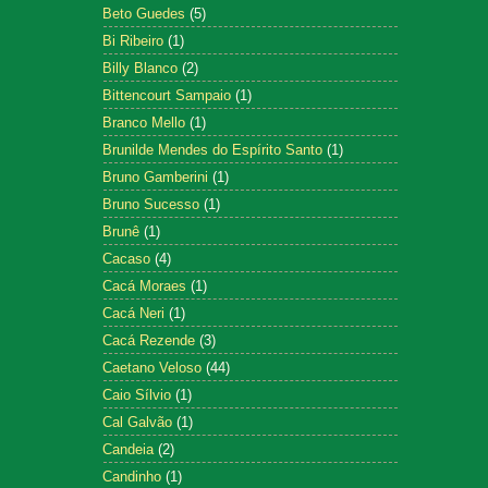
Beto Guedes
(5)
Bi Ribeiro
(1)
Billy Blanco
(2)
Bittencourt Sampaio
(1)
Branco Mello
(1)
Brunilde Mendes do Espírito Santo
(1)
Bruno Gamberini
(1)
Bruno Sucesso
(1)
Brunê
(1)
Cacaso
(4)
Cacá Moraes
(1)
Cacá Neri
(1)
Cacá Rezende
(3)
Caetano Veloso
(44)
Caio Sílvio
(1)
Cal Galvão
(1)
Candeia
(2)
Candinho
(1)