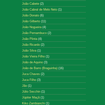
João Cabete
(2)
João Cabral de Melo Neto
(1)
João Donato
(6)
João Gilberto
(11)
João Nogueira
(4)
João Pernambuco
(2)
João Plinta
(4)
João Ricardo
(2)
João Silva
(1)
João Vieira Filho
(1)
João de Aquino
(3)
João de Barro (Braguinha)
(16)
Juca Chaves
(2)
Juca Filho
(3)
Jão
(1)
Júlio Secchin
(1)
Júpiter Maçã
(1)
Kiko Zambianchi
(1)