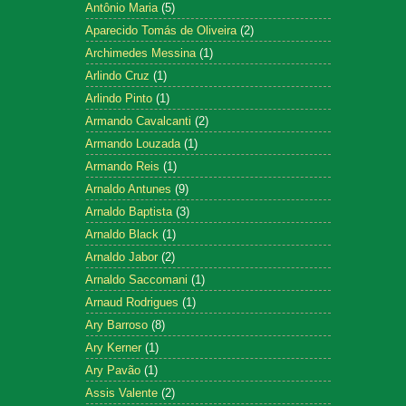
Antônio Maria
(5)
Aparecido Tomás de Oliveira
(2)
Archimedes Messina
(1)
Arlindo Cruz
(1)
Arlindo Pinto
(1)
Armando Cavalcanti
(2)
Armando Louzada
(1)
Armando Reis
(1)
Arnaldo Antunes
(9)
Arnaldo Baptista
(3)
Arnaldo Black
(1)
Arnaldo Jabor
(2)
Arnaldo Saccomani
(1)
Arnaud Rodrigues
(1)
Ary Barroso
(8)
Ary Kerner
(1)
Ary Pavão
(1)
Assis Valente
(2)