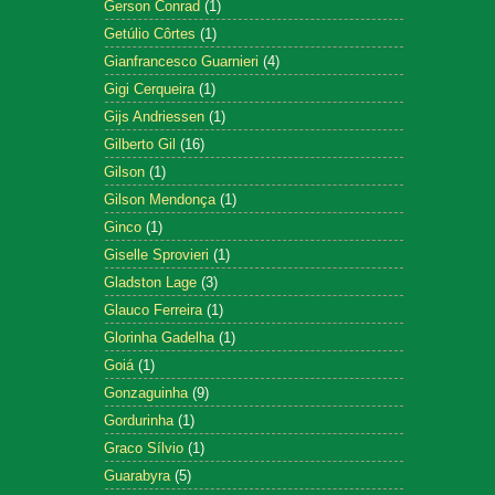
Gerson Conrad
(1)
Getúlio Côrtes
(1)
Gianfrancesco Guarnieri
(4)
Gigi Cerqueira
(1)
Gijs Andriessen
(1)
Gilberto Gil
(16)
Gilson
(1)
Gilson Mendonça
(1)
Ginco
(1)
Giselle Sprovieri
(1)
Gladston Lage
(3)
Glauco Ferreira
(1)
Glorinha Gadelha
(1)
Goiá
(1)
Gonzaguinha
(9)
Gordurinha
(1)
Graco Sílvio
(1)
Guarabyra
(5)