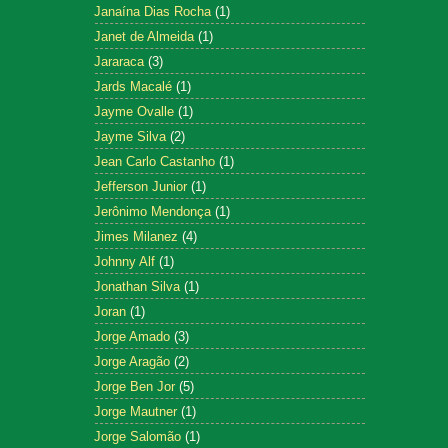
Janaína Dias Rocha
(1)
Janet de Almeida
(1)
Jararaca
(3)
Jards Macalé
(1)
Jayme Ovalle
(1)
Jayme Silva
(2)
Jean Carlo Castanho
(1)
Jefferson Junior
(1)
Jerônimo Mendonça
(1)
Jimes Milanez
(4)
Johnny Alf
(1)
Jonathan Silva
(1)
Joran
(1)
Jorge Amado
(3)
Jorge Aragão
(2)
Jorge Ben Jor
(5)
Jorge Mautner
(1)
Jorge Salomão
(1)