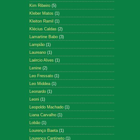
Kim Ribeiro
(5)
Kleber Matos
(1)
Kleiton Ramil
(1)
Klécius Caldas
(2)
Lamartine Babo
(3)
Lampião
(1)
Laureano
(1)
Laércio Alves
(1)
Lenine
(2)
Leo Fressato
(1)
Leo Middea
(1)
Leonardo
(1)
Leoni
(1)
Leopoldo Machado
(1)
Liana Carvalho
(1)
Lobão
(1)
Lourenço Baeta
(1)
Lourenço Cantineto
(1)