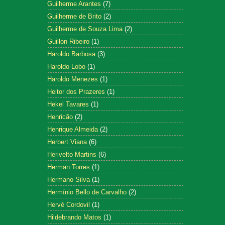
Guilherme Arantes
(7)
Guilherme de Brito
(2)
Guilherme de Souza Lima
(2)
Guillon Ribeiro
(1)
Haroldo Barbosa
(3)
Haroldo Lobo
(1)
Haroldo Menezes
(1)
Heitor dos Prazeres
(1)
Hekel Tavares
(1)
Henricão
(2)
Henrique Almeida
(2)
Herbert Viana
(6)
Herivelto Martins
(6)
Herman Torres
(1)
Hermano Silva
(1)
Hermínio Bello de Carvalho
(2)
Hervé Cordovil
(1)
Hildebrando Matos
(1)