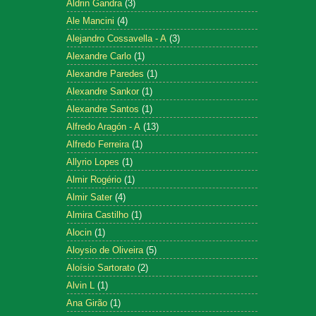
Aldrin Gandra
(3)
Ale Mancini
(4)
Alejandro Cossavella - A
(3)
Alexandre Carlo
(1)
Alexandre Paredes
(1)
Alexandre Sankor
(1)
Alexandre Santos
(1)
Alfredo Aragón - A
(13)
Alfredo Ferreira
(1)
Allyrio Lopes
(1)
Almir Rogério
(1)
Almir Sater
(4)
Almira Castilho
(1)
Alocin
(1)
Aloysio de Oliveira
(5)
Aloísio Sartorato
(2)
Alvin L
(1)
Ana Girão
(1)