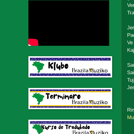
Ve
Tr
Jen
Pa
Ve
Ka
Saŭ
Sa
Tu
Jen
Rim
Mu