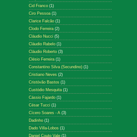
Cid Franco
(1)
Ciro Pessoa
(1)
Clarice Falcão
(1)
Clodo Ferreira
(2)
Cláudio Nucci
(5)
Cláudio Rabelo
(1)
Cláudio Roberto
(3)
Clésio Ferreira
(1)
Constantino Silva (Secundino)
(1)
Cristiano Neves
(2)
Cristóvão Bastos
(1)
Custódio Mesquita
(1)
Cássio Fajardo
(1)
César Tucci
(1)
Cícero Soares - A
(3)
Dadinho
(1)
Dado Villa-Lobos
(1)
Daniel Couto Vale
(1)