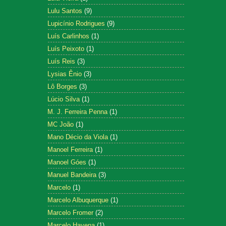
Lulu Santos
(9)
Lupicínio Rodrigues
(9)
Luís Carlinhos
(1)
Luís Peixoto
(1)
Luís Reis
(3)
Lysias Ênio
(3)
Lô Borges
(3)
Lúcio Silva
(1)
M. J. Ferreira Penna
(1)
MC João
(1)
Mano Décio da Viola
(1)
Manoel Ferreira
(1)
Manoel Góes
(1)
Manuel Bandeira
(3)
Marcelo
(1)
Marcelo Albuquerque
(1)
Marcelo Fromer
(2)
Marcelo Hayena
(1)