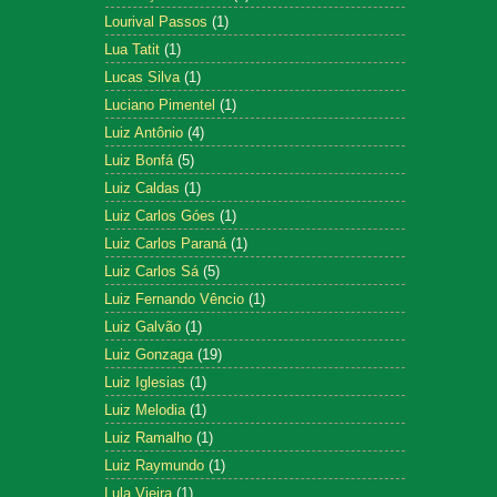
Lourival Passos
(1)
Lua Tatit
(1)
Lucas Silva
(1)
Luciano Pimentel
(1)
Luiz Antônio
(4)
Luiz Bonfá
(5)
Luiz Caldas
(1)
Luiz Carlos Góes
(1)
Luiz Carlos Paraná
(1)
Luiz Carlos Sá
(5)
Luiz Fernando Vêncio
(1)
Luiz Galvão
(1)
Luiz Gonzaga
(19)
Luiz Iglesias
(1)
Luiz Melodia
(1)
Luiz Ramalho
(1)
Luiz Raymundo
(1)
Lula Vieira
(1)