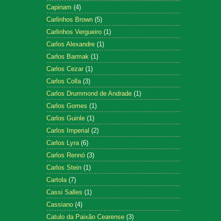
Capinam
(4)
Carlinhos Brown
(5)
Carlinhos Vergueiro
(1)
Carlos Alexandre
(1)
Carlos Barmak
(1)
Carlos Cezar
(1)
Carlos Colla
(3)
Carlos Drummond de Andrade
(1)
Carlos Gomes
(1)
Carlos Guinle
(1)
Carlos Imperial
(2)
Carlos Lyra
(6)
Carlos Rennó
(3)
Carlos Stein
(1)
Cartola
(7)
Cassi Salles
(1)
Cassiano
(4)
Catulo da Paixão Cearense
(3)