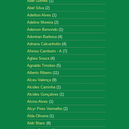
Abel Gomes
(1)
Abel Silva
(2)
Adeilton Alves
(1)
Adelino Moreira
(2)
Aderson Benvindo
(1)
Adoniran Barbosa
(4)
Adriana Calcanhotto
(4)
Afonso Camboim - A
(7)
Aglaia Souza
(4)
Agnaldo Timóteo
(5)
Alberto Ribeiro
(11)
Alceu Valença
(9)
Alcides Caminha
(1)
Alcides Gonçalves
(1)
Alcino Alves
(1)
Alcyr Pires Vermelho
(2)
Alda Oliveira
(1)
Aldir Blanc
(8)