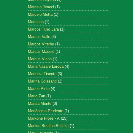
Marcelo Jeneci
(1)
Marcelo Motta
(1)
Marciano
(1)
Marcos Tulio Lara
(1)
Marcos Valle
(6)
Marcos Viterbo
(1)
Marcus Maceió
(1)
Marcus Viana
(1)
Maria Nazaré Laroca
(4)
Marielza Tiscate
(3)
Marina Colasanti
(2)
Marino Pinto
(4)
Mario Zan
(1)
Marisa Monte
(8)
Mariângela Prudente
(1)
Markone Froes - A
(15)
Marlice Botelho Belleza
(1)