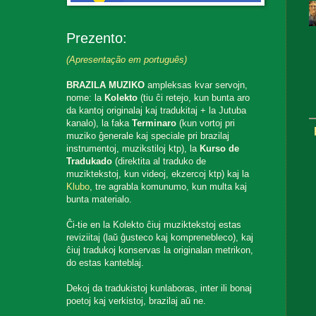
Prezento:
(Apresentação em português)
BRAZILA MUZIKO
ampleksas kvar servojn,
nome: la
Kolekto
(tiu ĉi retejo, kun bunta aro
da kantoj originalaj kaj tradukitaj + la Jutuba
kanalo), la faka
Terminaro
(kun vortoj pri
muziko ĝenerale kaj speciale pri brazilaj
instrumentoj, muzikstiloj ktp), la
Kurso de
Tradukado
(direktita al traduko de
muziktekstoj, kun videoj, ekzercoj ktp) kaj la
Klubo
, tre agrabla komunumo, kun multa kaj
bunta materialo.
Ĉi-tie en la Kolekto ĉiuj muziktekstoj estas
reviziitaj (laŭ ĝusteco kaj komprenebleco), kaj
ĉiuj tradukoj konservas la originalan metrikon,
do estas kanteblaj.
Dekoj da tradukistoj kunlaboras, inter ili bonaj
poetoj kaj verkistoj, brazilaj aŭ ne.