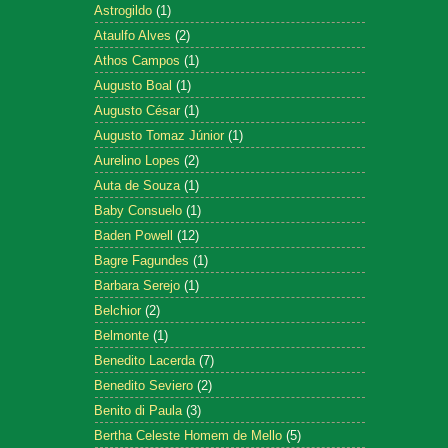
Astrogildo
(1)
Ataulfo Alves
(2)
Athos Campos
(1)
Augusto Boal
(1)
Augusto César
(1)
Augusto Tomaz Júnior
(1)
Aurelino Lopes
(2)
Auta de Souza
(1)
Baby Consuelo
(1)
Baden Powell
(12)
Bagre Fagundes
(1)
Barbara Serejo
(1)
Belchior
(2)
Belmonte
(1)
Benedito Lacerda
(7)
Benedito Seviero
(2)
Benito di Paula
(3)
Bertha Celeste Homem de Mello
(5)