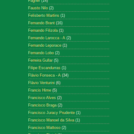
Fagner
(14)
Fausto Nilo
(2)
Felisberto Martins
(1)
Fernando Brant
(16)
Fernando Filizola
(1)
Fernando Larocca - A
(2)
Fernando Leporace
(1)
Fernando Lobo
(2)
Ferreira Gullar
(5)
Filipe Escandurras
(1)
Flávio Fonseca - A
(34)
Flávio Venturini
(6)
Francis Hime
(5)
Francisco Alves
(2)
Francisco Braga
(2)
Francisco Juracy Prudente
(1)
Francisco Manoel da Silva
(1)
Francisco Mattoso
(2)