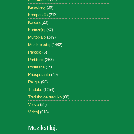
Karaokeoj
(39)
Komponaĵo
(213)
Korusa
(28)
Kuriozaĵoj
(62)
Multoblaĵo
(349)
Muziktekstoj
(1482)
Parodio
(6)
Partituroj
(263)
Porinfana
(156)
Priesperanta
(49)
Religia
(96)
Traduko
(1254)
Traduko de traduko
(68)
Versio
(59)
Videoj
(613)
Muzikstiloj: