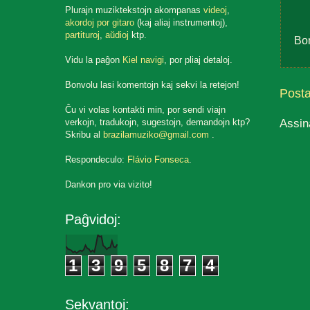
Plurajn muziktekstojn akompanas
videoj
,
akordoj por gitaro
(kaj aliaj instrumentoj),
partituroj
,
aŭdioj
ktp.
Bo
Vidu la paĝon
Kiel navigi
, por pliaj detaloj.
Bonvolu lasi komentojn kaj sekvi la retejon!
Post
Ĉu vi volas kontakti min, por sendi viajn
Assin
verkojn, tradukojn, sugestojn, demandojn ktp?
Skribu al
brazilamuziko@gmail.com
.
Respondeculo:
Flávio Fonseca
.
Dankon pro via vizito!
Paĝvidoj:
1
3
9
5
8
7
4
Sekvantoj: