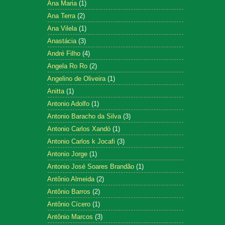
Ana Maria
(1)
Ana Terra
(2)
Ana Vilela
(1)
Anastácia
(3)
André Filho
(4)
Angela Ro Ro
(2)
Angelino de Oliveira
(1)
Anitta
(1)
Antonio Adolfo
(1)
Antonio Baracho da Silva
(3)
Antonio Carlos Xandó
(1)
Antonio Carlos k Jocafi
(3)
Antonio Jorge
(1)
Antonio José Soares Brandão
(1)
Antônio Almeida
(2)
Antônio Barros
(2)
Antônio Cícero
(1)
Antônio Marcos
(3)