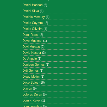
Daniel Haddad
(6)
Daniel Silva
(1)
Daniela Mercury
(1)
Danilo Caymmi
(2)
Danilo Oliveira
(1)
Darci Rossi
(2)
Dave Maclean
(1)
Davi Moraes
(2)
David Nasser
(3)
De Ângelo
(1)
Denison Gomes
(1)
Didi Gomes
(1)
Diogo Melim
(1)
Dirce Sales
(18)
Djavan
(9)
Dolores Duran
(5)
Dom k Ravel
(1)
Dominguinhos
(5)