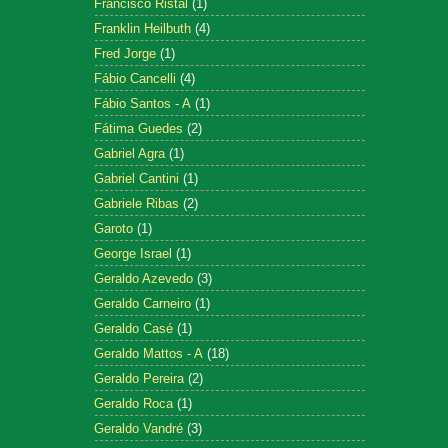
Francisco Ristal
(1)
Franklin Heilbuth
(4)
Fred Jorge
(1)
Fábio Cancelli
(4)
Fábio Santos - A
(1)
Fátima Guedes
(2)
Gabriel Agra
(1)
Gabriel Cantini
(1)
Gabriele Ribas
(2)
Garoto
(1)
George Israel
(1)
Geraldo Azevedo
(3)
Geraldo Carneiro
(1)
Geraldo Casé
(1)
Geraldo Mattos - A
(18)
Geraldo Pereira
(2)
Geraldo Roca
(1)
Geraldo Vandré
(3)