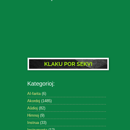
Kategorioj:
AI-farita
(6)
Akordoj
(1485)
Aŭdioj
(82)
Himnoj
(9)
Instrua
(33)
Instrumenta
(12)