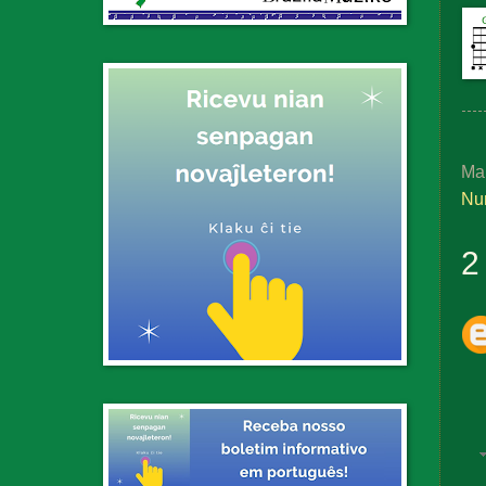
Ma
Nu
2