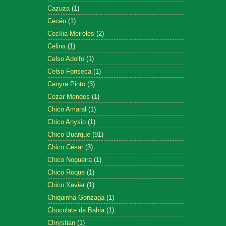
Cazuza
(1)
Cecéu
(1)
Cecília Meireles
(2)
Celina
(1)
Celso Adolfo
(1)
Celso Fonseca
(1)
Cenyra Pinto
(3)
Cezar Mendes
(1)
Chico Amaral
(1)
Chico Anysio
(1)
Chico Buarque
(91)
Chico César
(3)
Chico Nogueira
(1)
Chico Roque
(1)
Chico Xavier
(1)
Chiquinha Gonzaga
(1)
Chocolate da Bahia
(1)
Chrystian
(1)