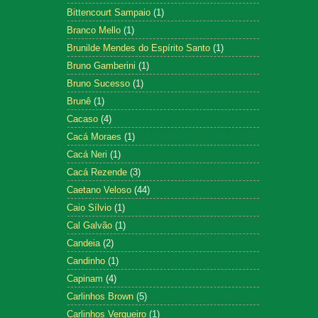
Bittencourt Sampaio
(1)
Branco Mello
(1)
Brunilde Mendes do Espírito Santo
(1)
Bruno Gamberini
(1)
Bruno Sucesso
(1)
Brunê
(1)
Cacaso
(4)
Cacá Moraes
(1)
Cacá Neri
(1)
Cacá Rezende
(3)
Caetano Veloso
(44)
Caio Sílvio
(1)
Cal Galvão
(1)
Candeia
(2)
Candinho
(1)
Capinam
(4)
Carlinhos Brown
(5)
Carlinhos Vergueiro
(1)