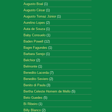
Augusto Boal
(1)
Augusto César
(1)
Augusto Tomaz Júnior
(1)
Aurelino Lopes
(2)
Auta de Souza
(1)
Baby Consuelo
(1)
Baden Powell
(12)
Bagre Fagundes
(1)
Barbara Serejo
(1)
Belchior
(2)
Belmonte
(1)
Benedito Lacerda
(7)
Benedito Seviero
(2)
Benito di Paula
(3)
Bertha Celeste Homem de Mello
(5)
Beto Guedes
(5)
Bi Ribeiro
(1)
Billy Blanco
(2)