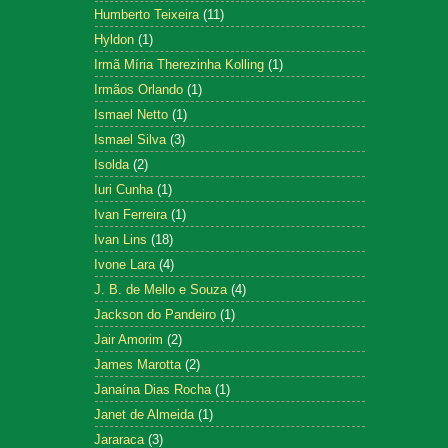
Humberto Teixeira
(11)
Hyldon
(1)
Irmã Míria Therezinha Kolling
(1)
Irmãos Orlando
(1)
Ismael Netto
(1)
Ismael Silva
(3)
Isolda
(2)
Iuri Cunha
(1)
Ivan Ferreira
(1)
Ivan Lins
(18)
Ivone Lara
(4)
J. B. de Mello e Souza
(4)
Jackson do Pandeiro
(1)
Jair Amorim
(2)
James Marotta
(2)
Janaína Dias Rocha
(1)
Janet de Almeida
(1)
Jararaca
(3)