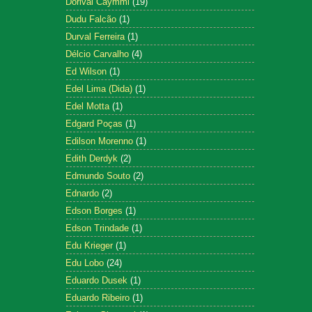
Dorival Caymmi
(19)
Dudu Falcão
(1)
Durval Ferreira
(1)
Délcio Carvalho
(4)
Ed Wilson
(1)
Edel Lima (Dida)
(1)
Edel Motta
(1)
Edgard Poças
(1)
Edilson Morenno
(1)
Edith Derdyk
(2)
Edmundo Souto
(2)
Ednardo
(2)
Edson Borges
(1)
Edson Trindade
(1)
Edu Krieger
(1)
Edu Lobo
(24)
Eduardo Dusek
(1)
Eduardo Ribeiro
(1)