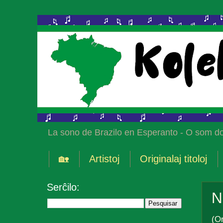
La sono de Brazilo en Esperanto - O som do
🏡
Artistoj
Originalaj titoloj
Serĉilo:
N
(Or