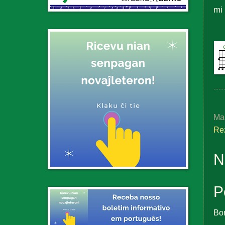
mi
Ma
Re
N
P
Bo