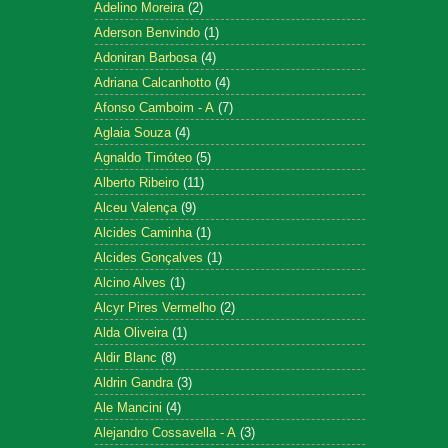
Adelino Moreira
(2)
Aderson Benvindo
(1)
Adoniran Barbosa
(4)
Adriana Calcanhotto
(4)
Afonso Camboim - A
(7)
Aglaia Souza
(4)
Agnaldo Timóteo
(5)
Alberto Ribeiro
(11)
Alceu Valença
(9)
Alcides Caminha
(1)
Alcides Gonçalves
(1)
Alcino Alves
(1)
Alcyr Pires Vermelho
(2)
Alda Oliveira
(1)
Aldir Blanc
(8)
Aldrin Gandra
(3)
Ale Mancini
(4)
Alejandro Cossavella - A
(3)