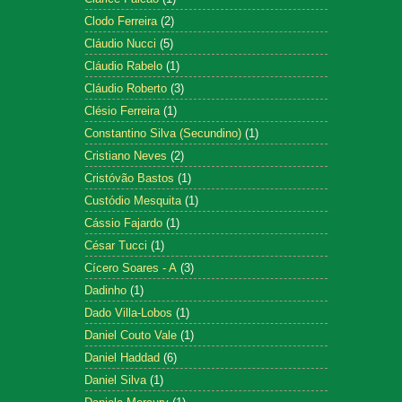
Clodo Ferreira
(2)
Cláudio Nucci
(5)
Cláudio Rabelo
(1)
Cláudio Roberto
(3)
Clésio Ferreira
(1)
Constantino Silva (Secundino)
(1)
Cristiano Neves
(2)
Cristóvão Bastos
(1)
Custódio Mesquita
(1)
Cássio Fajardo
(1)
César Tucci
(1)
Cícero Soares - A
(3)
Dadinho
(1)
Dado Villa-Lobos
(1)
Daniel Couto Vale
(1)
Daniel Haddad
(6)
Daniel Silva
(1)