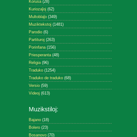
Korusa
(28)
Kuriozaĵoj
(62)
Multoblaĵo
(349)
Muziktekstoj
(1481)
Parodio
(6)
Partituroj
(263)
Porinfana
(156)
Priesperanta
(48)
Religia
(96)
Traduko
(1254)
Traduko de traduko
(68)
Versio
(59)
Videoj
(613)
Muzikstiloj:
Bajano
(18)
Bolero
(23)
Bosanovo
(70)