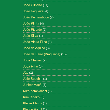
João Gilberto
(11)
João Nogueira
(4)
João Pernambuco
(2)
João Plinta
(4)
João Ricardo
(2)
João Silva
(1)
João Vieira Filho
(1)
João de Aquino
(3)
João de Barro (Braguinha)
(16)
Juca Chaves
(2)
Juca Filho
(3)
Jão
(1)
Júlio Secchin
(1)
Júpiter Maçã
(1)
Kiko Zambianchi
(1)
Kim Ribeiro
(5)
Kleber Matos
(1)
Kleiton Ramil
(1)