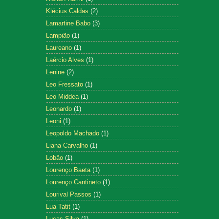
Klécius Caldas
(2)
Lamartine Babo
(3)
Lampião
(1)
Laureano
(1)
Laércio Alves
(1)
Lenine
(2)
Leo Fressato
(1)
Leo Middea
(1)
Leonardo
(1)
Leoni
(1)
Leopoldo Machado
(1)
Liana Carvalho
(1)
Lobão
(1)
Lourenço Baeta
(1)
Lourenço Cantineto
(1)
Lourival Passos
(1)
Lua Tatit
(1)
Lucas Silva
(1)