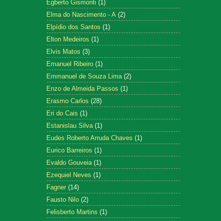
Egberto Gismonti
(1)
Elma do Nascimento - A
(2)
Elpídio dos Santos
(1)
Elton Medeiros
(1)
Elvis Matos
(3)
Emanuel Ribeiro
(1)
Emmanuel de Souza Lima
(2)
Enzo de Almeida Passos
(1)
Erasmo Carlos
(28)
Eri do Cais
(1)
Estanislau Silva
(1)
Eudes Roberto Arruda Chaves
(1)
Eurico Barreiros
(1)
Evaldo Gouveia
(1)
Ezequiel Neves
(1)
Fagner
(14)
Fausto Nilo
(2)
Felisberto Martins
(1)