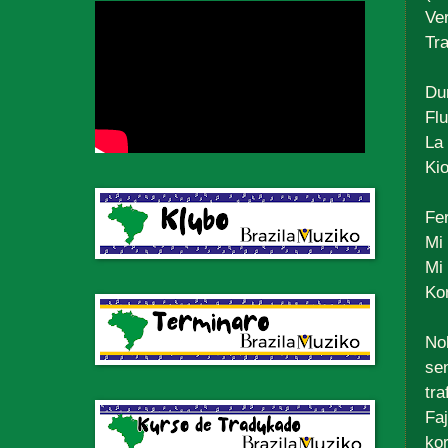
Ve
Tr
Du
Fl
La 
Ki
Fe
Mi 
Mi
Ko
No
sen
tra
Faj
kor