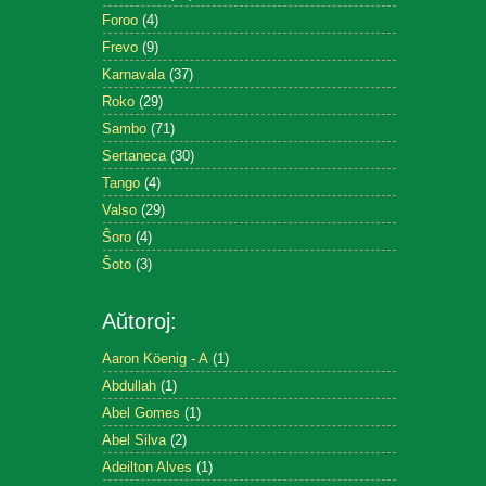
Foroo
(4)
Frevo
(9)
Karnavala
(37)
Roko
(29)
Sambo
(71)
Sertaneca
(30)
Tango
(4)
Valso
(29)
Ŝoro
(4)
Ŝoto
(3)
Aŭtoroj:
Aaron Köenig - A
(1)
Abdullah
(1)
Abel Gomes
(1)
Abel Silva
(2)
Adeilton Alves
(1)