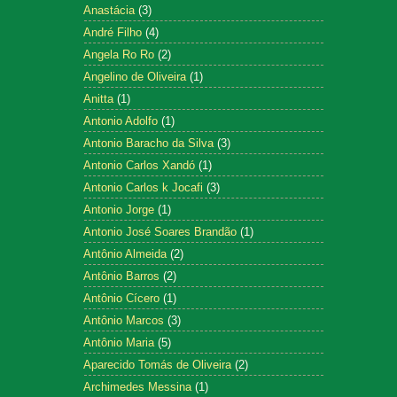
Anastácia
(3)
André Filho
(4)
Angela Ro Ro
(2)
Angelino de Oliveira
(1)
Anitta
(1)
Antonio Adolfo
(1)
Antonio Baracho da Silva
(3)
Antonio Carlos Xandó
(1)
Antonio Carlos k Jocafi
(3)
Antonio Jorge
(1)
Antonio José Soares Brandão
(1)
Antônio Almeida
(2)
Antônio Barros
(2)
Antônio Cícero
(1)
Antônio Marcos
(3)
Antônio Maria
(5)
Aparecido Tomás de Oliveira
(2)
Archimedes Messina
(1)