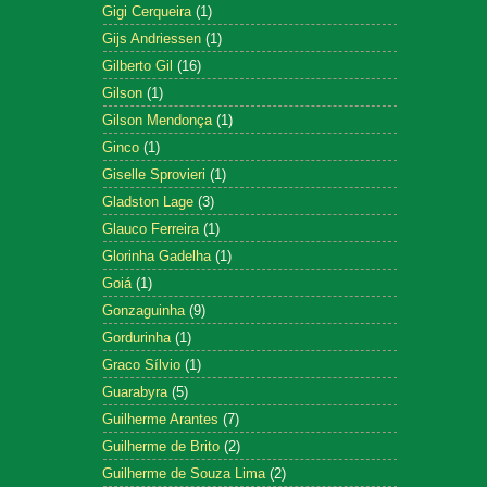
Gigi Cerqueira
(1)
Gijs Andriessen
(1)
Gilberto Gil
(16)
Gilson
(1)
Gilson Mendonça
(1)
Ginco
(1)
Giselle Sprovieri
(1)
Gladston Lage
(3)
Glauco Ferreira
(1)
Glorinha Gadelha
(1)
Goiá
(1)
Gonzaguinha
(9)
Gordurinha
(1)
Graco Sílvio
(1)
Guarabyra
(5)
Guilherme Arantes
(7)
Guilherme de Brito
(2)
Guilherme de Souza Lima
(2)