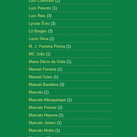
Luís Carlinhos
(1)
Luís Peixoto
(1)
Luís Reis
(3)
Lysias Ênio
(3)
Lô Borges
(3)
Lúcio Silva
(1)
M. J. Ferreira Penna
(1)
MC João
(1)
Mano Décio da Viola
(1)
Manoel Ferreira
(1)
Manoel Góes
(1)
Manuel Bandeira
(3)
Marcelo
(1)
Marcelo Albuquerque
(1)
Marcelo Fromer
(2)
Marcelo Hayena
(1)
Marcelo Jeneci
(1)
Marcelo Motta
(1)