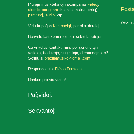
Plurajn muziktekstojn akompanas
videoj
,
Post
akordoj por gitaro
(kaj aliaj instrumentoj),
partituroj
,
aŭdioj
ktp.
Assin
Vidu la paĝon
Kiel navigi
, por pliaj detaloj.
Bonvolu lasi komentojn kaj sekvi la retejon!
Ĉu vi volas kontakti min, por sendi viajn
verkojn, tradukojn, sugestojn, demandojn ktp?
Skribu al
brazilamuziko@gmail.com
.
Respondeculo:
Flávio Fonseca
.
Dankon pro via vizito!
Paĝvidoj:
Sekvantoj: