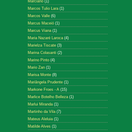
Marciano
(1)
Marcos Tulio Lara
(1)
Marcos Valle
(6)
Marcus Maceió
(1)
Marcus Viana
(1)
Maria Nazaré Laroca
(4)
Marielza Tiscate
(3)
Marina Colasanti
(2)
Marino Pinto
(4)
Mario Zan
(1)
Marisa Monte
(8)
Mariângela Prudente
(1)
Markone Froes - A
(15)
Marlice Botelho Belleza
(1)
Marlui Miranda
(1)
Martinho da Vila
(7)
Mateus Aleluia
(1)
Matilde Alves
(1)