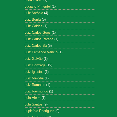
Luciano Pimentel
(1)
Luiz Antônio
(4)
Luiz Bonfá
(5)
Luiz Caldas
(1)
Luiz Carlos Góes
(1)
Luiz Carlos Paraná
(1)
Luiz Carlos Sá
(5)
Luiz Fernando Vêncio
(1)
Luiz Galvão
(1)
Luiz Gonzaga
(19)
Luiz Iglesias
(1)
Luiz Melodia
(1)
Luiz Ramalho
(1)
Luiz Raymundo
(1)
Lula Vieira
(1)
Lulu Santos
(9)
Lupicínio Rodrigues
(9)