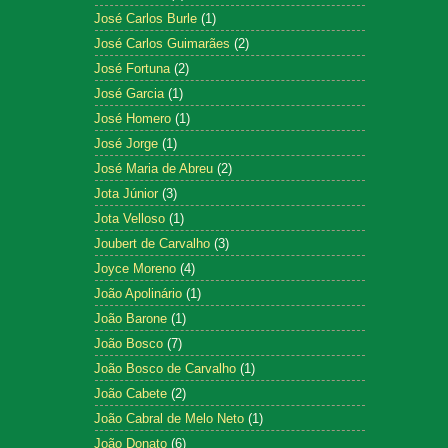
José Carlos Burle
(1)
José Carlos Guimarães
(2)
José Fortuna
(2)
José Garcia
(1)
José Homero
(1)
José Jorge
(1)
José Maria de Abreu
(2)
Jota Júnior
(3)
Jota Velloso
(1)
Joubert de Carvalho
(3)
Joyce Moreno
(4)
João Apolinário
(1)
João Barone
(1)
João Bosco
(7)
João Bosco de Carvalho
(1)
João Cabete
(2)
João Cabral de Melo Neto
(1)
João Donato
(6)