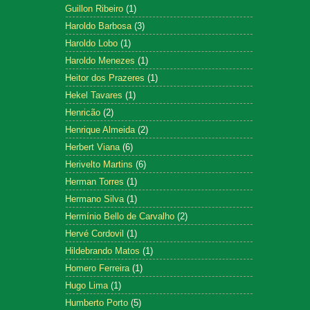
Guillon Ribeiro
(1)
Haroldo Barbosa
(3)
Haroldo Lobo
(1)
Haroldo Menezes
(1)
Heitor dos Prazeres
(1)
Hekel Tavares
(1)
Henricão
(2)
Henrique Almeida
(2)
Herbert Viana
(6)
Herivelto Martins
(6)
Herman Torres
(1)
Hermano Silva
(1)
Hermínio Bello de Carvalho
(2)
Hervé Cordovil
(1)
Hildebrando Matos
(1)
Homero Ferreira
(1)
Hugo Lima
(1)
Humberto Porto
(5)