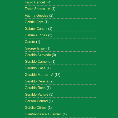
Fábio Cancelli
(4)
Fábio Santos - A
(1)
Fátima Guedes
(2)
Gabriel Agra
(1)
Gabriel Cantini
(1)
Gabriele Ribas
(2)
Garoto
(1)
George Israel
(1)
Geraldo Azevedo
(3)
Geraldo Carneiro
(1)
Geraldo Casé
(1)
Geraldo Mattos - A
(18)
Geraldo Pereira
(2)
Geraldo Roca
(1)
Geraldo Vandré
(3)
Gerson Conrad
(1)
Getúlio Côrtes
(1)
Gianfrancesco Guarnieri
(4)