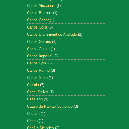
Carlos Alexandre
(1)
Carlos Barmak
(1)
Carlos Cezar
(1)
Carlos Colla
(3)
Carlos Drummond de Andrade
(1)
Carlos Gomes
(1)
Carlos Guinle
(1)
Carlos Imperial
(2)
Carlos Lyra
(6)
Carlos Rennó
(3)
Carlos Stein
(1)
Cartola
(7)
Cassi Salles
(1)
Cassiano
(4)
Catulo da Paixão Cearense
(3)
Cazuza
(1)
Cecéu
(1)
Cecília Meireles
(2)