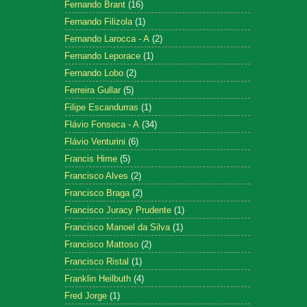
Fernando Brant
(16)
Fernando Filizola
(1)
Fernando Larocca - A
(2)
Fernando Leporace
(1)
Fernando Lobo
(2)
Ferreira Gullar
(5)
Filipe Escandurras
(1)
Flávio Fonseca - A
(34)
Flávio Venturini
(6)
Francis Hime
(5)
Francisco Alves
(2)
Francisco Braga
(2)
Francisco Juracy Prudente
(1)
Francisco Manoel da Silva
(1)
Francisco Mattoso
(2)
Francisco Ristal
(1)
Franklin Heilbuth
(4)
Fred Jorge
(1)