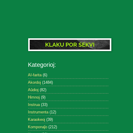
Kategorioj:
AI-farita
(6)
Akordoj
(1484)
Aŭdioj
(82)
Himnoj
(9)
Instrua
(33)
Instrumenta
(12)
Karaokeoj
(39)
Komponaĵo
(212)