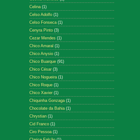
Celina
(1)
Celso Adolfo
(1)
Celso Fonseca
(1)
Cenyra Pinto
(3)
Cezar Mendes
(1)
Chico Amaral
(1)
Chico Anysio
(1)
Chico Buarque
(91)
Chico César
(3)
Chico Nogueira
(1)
Chico Roque
(1)
Chico Xavier
(1)
Chiquinha Gonzaga
(1)
Chocolate da Bahia
(1)
Chrystian
(1)
Cid Franco
(1)
Ciro Pessoa
(1)
Clarice Falcão
(1)