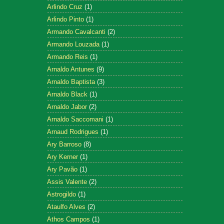
Arlindo Cruz
(1)
Arlindo Pinto
(1)
Armando Cavalcanti
(2)
Armando Louzada
(1)
Armando Reis
(1)
Arnaldo Antunes
(9)
Arnaldo Baptista
(3)
Arnaldo Black
(1)
Arnaldo Jabor
(2)
Arnaldo Saccomani
(1)
Arnaud Rodrigues
(1)
Ary Barroso
(8)
Ary Kerner
(1)
Ary Pavão
(1)
Assis Valente
(2)
Astrogildo
(1)
Ataulfo Alves
(2)
Athos Campos
(1)