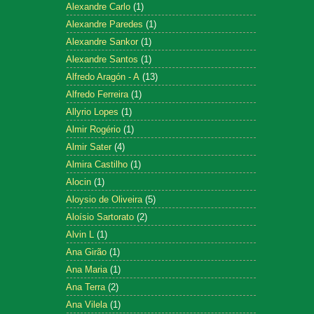
Alexandre Carlo
(1)
Alexandre Paredes
(1)
Alexandre Sankor
(1)
Alexandre Santos
(1)
Alfredo Aragón - A
(13)
Alfredo Ferreira
(1)
Allyrio Lopes
(1)
Almir Rogério
(1)
Almir Sater
(4)
Almira Castilho
(1)
Alocin
(1)
Aloysio de Oliveira
(5)
Aloísio Sartorato
(2)
Alvin L
(1)
Ana Girão
(1)
Ana Maria
(1)
Ana Terra
(2)
Ana Vilela
(1)