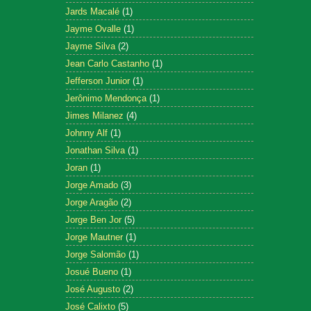
Jards Macalé
(1)
Jayme Ovalle
(1)
Jayme Silva
(2)
Jean Carlo Castanho
(1)
Jefferson Junior
(1)
Jerônimo Mendonça
(1)
Jimes Milanez
(4)
Johnny Alf
(1)
Jonathan Silva
(1)
Joran
(1)
Jorge Amado
(3)
Jorge Aragão
(2)
Jorge Ben Jor
(5)
Jorge Mautner
(1)
Jorge Salomão
(1)
Josué Bueno
(1)
José Augusto
(2)
José Calixto
(5)