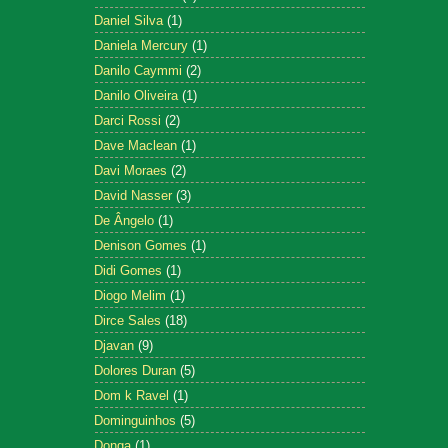
Daniel Silva
(1)
Daniela Mercury
(1)
Danilo Caymmi
(2)
Danilo Oliveira
(1)
Darci Rossi
(2)
Dave Maclean
(1)
Davi Moraes
(2)
David Nasser
(3)
De Ângelo
(1)
Denison Gomes
(1)
Didi Gomes
(1)
Diogo Melim
(1)
Dirce Sales
(18)
Djavan
(9)
Dolores Duran
(5)
Dom k Ravel
(1)
Dominguinhos
(5)
Donga
(1)