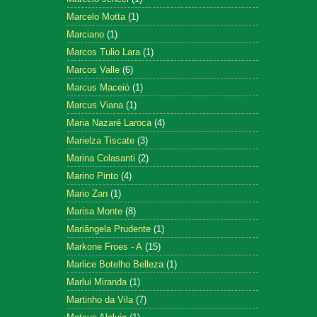
Marcelo Motta
(1)
Marciano
(1)
Marcos Tulio Lara
(1)
Marcos Valle
(6)
Marcus Maceió
(1)
Marcus Viana
(1)
Maria Nazaré Laroca
(4)
Marielza Tiscate
(3)
Marina Colasanti
(2)
Marino Pinto
(4)
Mario Zan
(1)
Marisa Monte
(8)
Mariângela Prudente
(1)
Markone Froes - A
(15)
Marlice Botelho Belleza
(1)
Marlui Miranda
(1)
Martinho da Vila
(7)