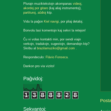
Plurajn muziktekstojn akompanas
videoj
,
akordoj por gitaro
(kaj aliaj instrumentoj),
partituroj
,
aŭdioj
ktp.
Vidu la paĝon
Kiel navigi
, por pliaj detaloj.
Bonvolu lasi komentojn kaj sekvi la retejon!
Ĉu vi volas kontakti min, por sendi viajn
verkojn, tradukojn, sugestojn, demandojn ktp?
Skribu al
brazilamuziko@gmail.com
.
Respondeculo:
Flávio Fonseca
.
Dankon pro via vizito!
Paĝvidoj:
1
3
8
8
8
2
8
Post
Sekvantoj: