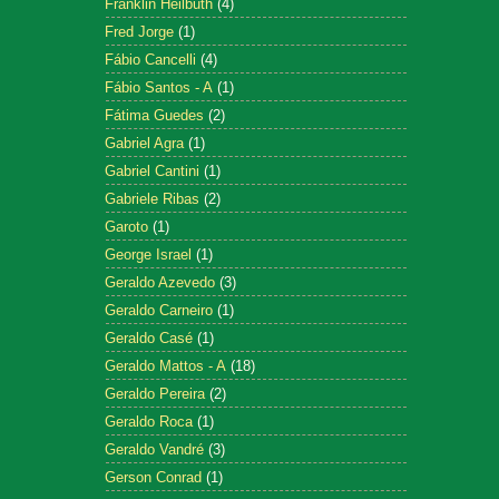
Franklin Heilbuth
(4)
Fred Jorge
(1)
Fábio Cancelli
(4)
Fábio Santos - A
(1)
Fátima Guedes
(2)
Gabriel Agra
(1)
Gabriel Cantini
(1)
Gabriele Ribas
(2)
Garoto
(1)
George Israel
(1)
Geraldo Azevedo
(3)
Geraldo Carneiro
(1)
Geraldo Casé
(1)
Geraldo Mattos - A
(18)
Geraldo Pereira
(2)
Geraldo Roca
(1)
Geraldo Vandré
(3)
Gerson Conrad
(1)