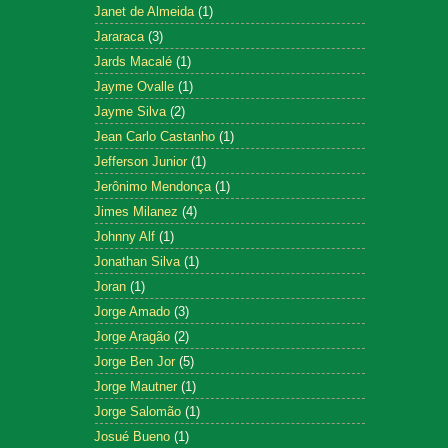
Janet de Almeida
(1)
Jararaca
(3)
Jards Macalé
(1)
Jayme Ovalle
(1)
Jayme Silva
(2)
Jean Carlo Castanho
(1)
Jefferson Junior
(1)
Jerônimo Mendonça
(1)
Jimes Milanez
(4)
Johnny Alf
(1)
Jonathan Silva
(1)
Joran
(1)
Jorge Amado
(3)
Jorge Aragão
(2)
Jorge Ben Jor
(5)
Jorge Mautner
(1)
Jorge Salomão
(1)
Josué Bueno
(1)