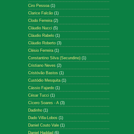
Ciro Pessoa
(1)
Clarice Falcão
(1)
Clodo Ferreira
(2)
Cláudio Nucci
(5)
Cláudio Rabelo
(1)
Cláudio Roberto
(3)
Clésio Ferreira
(1)
Constantino Silva (Secundino)
(1)
Cristiano Neves
(2)
Cristóvão Bastos
(1)
Custódio Mesquita
(1)
Cássio Fajardo
(1)
César Tucci
(1)
Cícero Soares - A
(3)
Dadinho
(1)
Dado Villa-Lobos
(1)
Daniel Couto Vale
(1)
Daniel Haddad
(6)