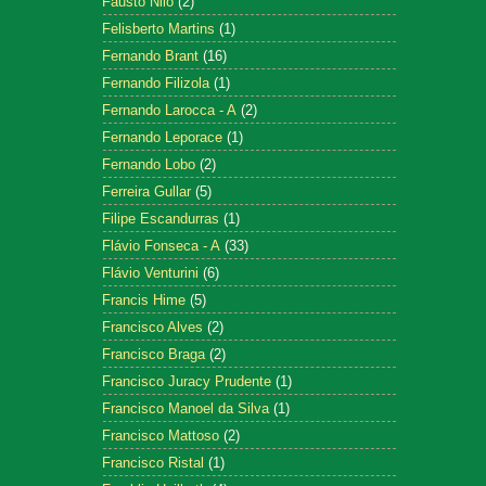
Fausto Nilo
(2)
Felisberto Martins
(1)
Fernando Brant
(16)
Fernando Filizola
(1)
Fernando Larocca - A
(2)
Fernando Leporace
(1)
Fernando Lobo
(2)
Ferreira Gullar
(5)
Filipe Escandurras
(1)
Flávio Fonseca - A
(33)
Flávio Venturini
(6)
Francis Hime
(5)
Francisco Alves
(2)
Francisco Braga
(2)
Francisco Juracy Prudente
(1)
Francisco Manoel da Silva
(1)
Francisco Mattoso
(2)
Francisco Ristal
(1)