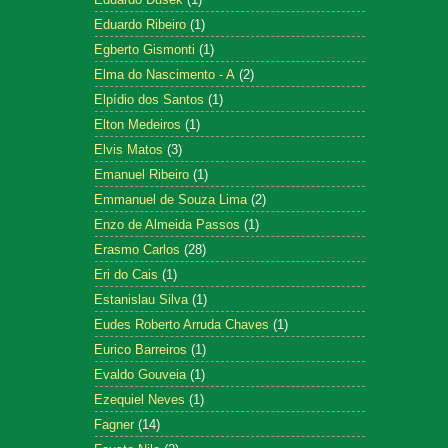
Eduardo Ribeiro
(1)
Egberto Gismonti
(1)
Elma do Nascimento - A
(2)
Elpídio dos Santos
(1)
Elton Medeiros
(1)
Elvis Matos
(3)
Emanuel Ribeiro
(1)
Emmanuel de Souza Lima
(2)
Enzo de Almeida Passos
(1)
Erasmo Carlos
(28)
Eri do Cais
(1)
Estanislau Silva
(1)
Eudes Roberto Arruda Chaves
(1)
Eurico Barreiros
(1)
Evaldo Gouveia
(1)
Ezequiel Neves
(1)
Fagner
(14)