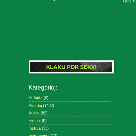
Assin
Kategorioj:
AI-farita
(6)
Akordoj
(1482)
Aŭdioj
(82)
Himnoj
(9)
Instrua
(33)
Instrumenta
(12)