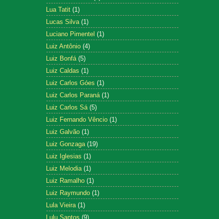
Lua Tatit
(1)
Lucas Silva
(1)
Luciano Pimentel
(1)
Luiz Antônio
(4)
Luiz Bonfá
(5)
Luiz Caldas
(1)
Luiz Carlos Góes
(1)
Luiz Carlos Paraná
(1)
Luiz Carlos Sá
(5)
Luiz Fernando Vêncio
(1)
Luiz Galvão
(1)
Luiz Gonzaga
(19)
Luiz Iglesias
(1)
Luiz Melodia
(1)
Luiz Ramalho
(1)
Luiz Raymundo
(1)
Lula Vieira
(1)
Lulu Santos
(9)