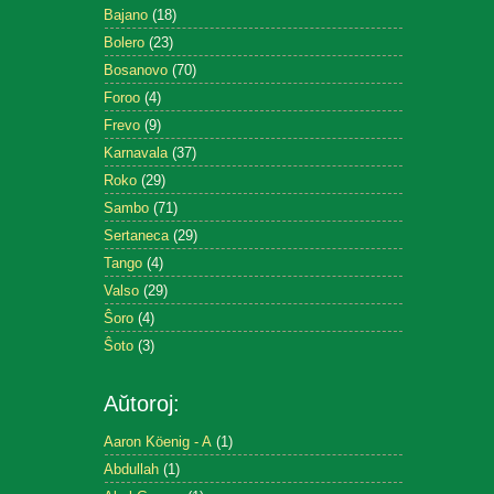
Bajano
(18)
Bolero
(23)
Bosanovo
(70)
Foroo
(4)
Frevo
(9)
Karnavala
(37)
Roko
(29)
Sambo
(71)
Sertaneca
(29)
Tango
(4)
Valso
(29)
Ŝoro
(4)
Ŝoto
(3)
Aŭtoroj:
Aaron Köenig - A
(1)
Abdullah
(1)