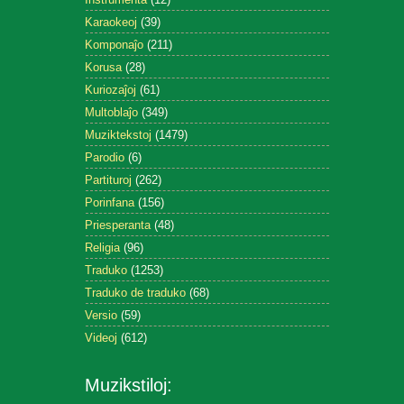
Karaokeoj
(39)
Komponaĵo
(211)
Korusa
(28)
Kuriozaĵoj
(61)
Multoblaĵo
(349)
Muziktekstoj
(1479)
Parodio
(6)
Partituroj
(262)
Porinfana
(156)
Priesperanta
(48)
Religia
(96)
Traduko
(1253)
Traduko de traduko
(68)
Versio
(59)
Videoj
(612)
Muzikstiloj: