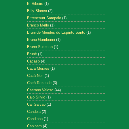
Bi Ribeiro
(1)
Billy Blanco
(2)
Bittencourt Sampaio
(1)
Branco Mello
(1)
Brunilde Mendes do Espírito Santo
(1)
Bruno Gamberini
(1)
Bruno Sucesso
(1)
Brunê
(1)
Cacaso
(4)
Cacá Moraes
(1)
Cacá Neri
(1)
Cacá Rezende
(3)
Caetano Veloso
(44)
Caio Sílvio
(1)
Cal Galvão
(1)
Candeia
(2)
Candinho
(1)
Capinam
(4)