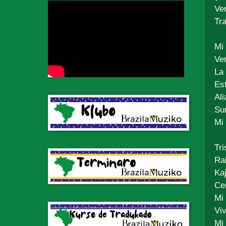
Ve
Tr
Mi
Ver
La 
Es
Al
Su
Mi
Tri
Ra
Ka
Cer
Mi
Vi
Mi