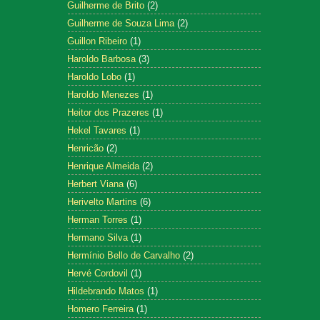
Guilherme de Brito
(2)
Guilherme de Souza Lima
(2)
Guillon Ribeiro
(1)
Haroldo Barbosa
(3)
Haroldo Lobo
(1)
Haroldo Menezes
(1)
Heitor dos Prazeres
(1)
Hekel Tavares
(1)
Henricão
(2)
Henrique Almeida
(2)
Herbert Viana
(6)
Herivelto Martins
(6)
Herman Torres
(1)
Hermano Silva
(1)
Hermínio Bello de Carvalho
(2)
Hervé Cordovil
(1)
Hildebrando Matos
(1)
Homero Ferreira
(1)