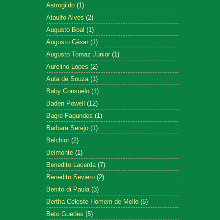
Astrogildo
(1)
Ataulfo Alves
(2)
Augusto Boal
(1)
Augusto César
(1)
Augusto Tomaz Júnior
(1)
Aurelino Lopes
(2)
Auta de Souza
(1)
Baby Consuelo
(1)
Baden Powell
(12)
Bagre Fagundes
(1)
Barbara Serejo
(1)
Belchior
(2)
Belmonte
(1)
Benedito Lacerda
(7)
Benedito Seviero
(2)
Benito di Paula
(3)
Bertha Celeste Homem de Mello
(5)
Beto Guedes
(5)