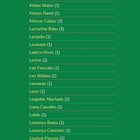
Kleber Matos
(1)
Kleiton Ramil
(1)
Klécius Caldas
(2)
Lamartine Babo
(3)
Lampião
(1)
Laureano
(1)
Laércio Alves
(1)
Lenine
(2)
Leo Fressato
(1)
Leo Middea
(1)
Leonardo
(1)
Leoni
(1)
Leopoldo Machado
(1)
Liana Carvalho
(1)
Lobão
(1)
Lourenço Baeta
(1)
Lourenço Cantineto
(1)
Lourival Passos
(1)