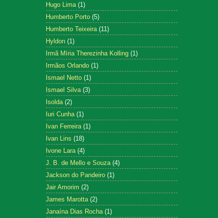
Hugo Lima
(1)
Humberto Porto
(5)
Humberto Teixeira
(11)
Hyldon
(1)
Irmã Míria Therezinha Kolling
(1)
Irmãos Orlando
(1)
Ismael Netto
(1)
Ismael Silva
(3)
Isolda
(2)
Iuri Cunha
(1)
Ivan Ferreira
(1)
Ivan Lins
(18)
Ivone Lara
(4)
J. B. de Mello e Souza
(4)
Jackson do Pandeiro
(1)
Jair Amorim
(2)
James Marotta
(2)
Janaína Dias Rocha
(1)