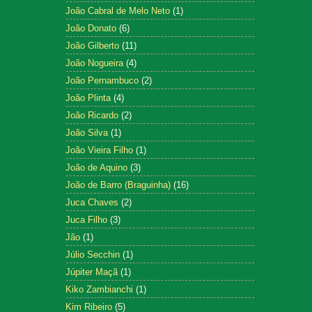
João Cabral de Melo Neto
(1)
João Donato
(6)
João Gilberto
(11)
João Nogueira
(4)
João Pernambuco
(2)
João Plinta
(4)
João Ricardo
(2)
João Silva
(1)
João Vieira Filho
(1)
João de Aquino
(3)
João de Barro (Braguinha)
(16)
Juca Chaves
(2)
Juca Filho
(3)
Jão
(1)
Júlio Secchin
(1)
Júpiter Maçã
(1)
Kiko Zambianchi
(1)
Kim Ribeiro
(5)