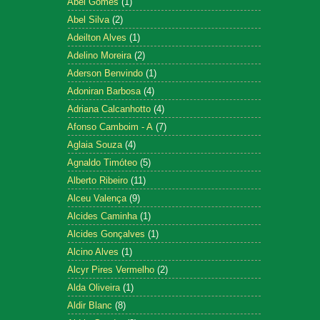
Abel Gomes
(1)
Abel Silva
(2)
Adeilton Alves
(1)
Adelino Moreira
(2)
Aderson Benvindo
(1)
Adoniran Barbosa
(4)
Adriana Calcanhotto
(4)
Afonso Camboim - A
(7)
Aglaia Souza
(4)
Agnaldo Timóteo
(5)
Alberto Ribeiro
(11)
Alceu Valença
(9)
Alcides Caminha
(1)
Alcides Gonçalves
(1)
Alcino Alves
(1)
Alcyr Pires Vermelho
(2)
Alda Oliveira
(1)
Aldir Blanc
(8)