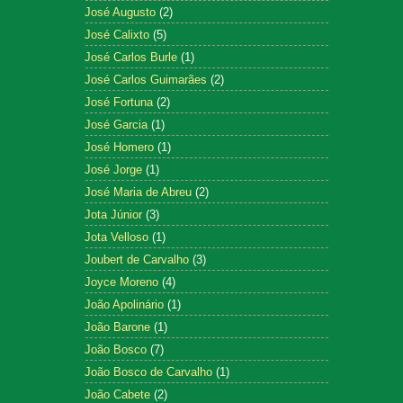
José Augusto
(2)
José Calixto
(5)
José Carlos Burle
(1)
José Carlos Guimarães
(2)
José Fortuna
(2)
José Garcia
(1)
José Homero
(1)
José Jorge
(1)
José Maria de Abreu
(2)
Jota Júnior
(3)
Jota Velloso
(1)
Joubert de Carvalho
(3)
Joyce Moreno
(4)
João Apolinário
(1)
João Barone
(1)
João Bosco
(7)
João Bosco de Carvalho
(1)
João Cabete
(2)