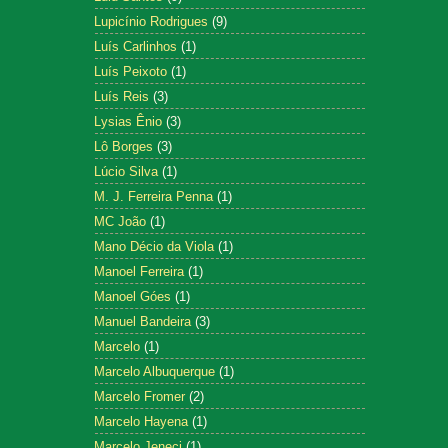
Lupicínio Rodrigues
(9)
Luís Carlinhos
(1)
Luís Peixoto
(1)
Luís Reis
(3)
Lysias Ênio
(3)
Lô Borges
(3)
Lúcio Silva
(1)
M. J. Ferreira Penna
(1)
MC João
(1)
Mano Décio da Viola
(1)
Manoel Ferreira
(1)
Manoel Góes
(1)
Manuel Bandeira
(3)
Marcelo
(1)
Marcelo Albuquerque
(1)
Marcelo Fromer
(2)
Marcelo Hayena
(1)
Marcelo Jeneci
(1)