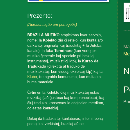
Prezento:
(Apresentação em português)
BRAZILA MUZIKO
ampleksas kvar servojn,
nome: la
Kolekto
(tiu ĉi retejo, kun bunta aro
da kantoj originalaj kaj tradukitaj + la Jutuba
Ma
kanalo), la faka
Terminaro
(kun vortoj pri
Me
muziko ĝenerale kaj speciale pri brazilaj
instrumentoj, muzikstiloj ktp), la
Kurso de
Tradukado
(direktita al traduko de
N
muziktekstoj, kun videoj, ekzercoj ktp) kaj la
Klubo
, tre agrabla komunumo, kun multa kaj
bunta materialo.
P
Ĉi-tie en la Kolekto ĉiuj muziktekstoj estas
reviziitaj (laŭ ĝusteco kaj komprenebleco), kaj
Bo
ĉiuj tradukoj konservas la originalan metrikon,
do estas kanteblaj.
Dekoj da tradukistoj kunlaboras, inter ili bonaj
poetoj kaj verkistoj, brazilaj aŭ ne.