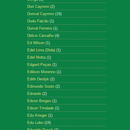
Dori Caymmi
(2)
Dorival Caymmi
(19)
Dudu Falcão
(1)
Durval Ferreira
(1)
Délcio Carvalho
(4)
Ed Wilson
(1)
Edel Lima (Dida)
(1)
Edel Motta
(1)
Edgard Poças
(1)
Edilson Morenno
(1)
Edith Derdyk
(2)
Edmundo Souto
(2)
Ednardo
(2)
Edson Borges
(1)
Edson Trindade
(1)
Edu Krieger
(1)
Edu Lobo
(24)
Eduardo Dusek
(1)