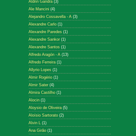
Aldrin Gandra
(3)
Ale Mancini
(4)
Alejandro Cossavella - A
(3)
Alexandre Carlo
(1)
Alexandre Paredes
(1)
Alexandre Sankor
(1)
Alexandre Santos
(1)
Alfredo Aragón - A
(13)
Alfredo Ferreira
(1)
Allyrio Lopes
(1)
Almir Rogério
(1)
Almir Sater
(4)
Almira Castilho
(1)
Alocin
(1)
Aloysio de Oliveira
(5)
Aloísio Sartorato
(2)
Alvin L
(1)
Ana Girão
(1)