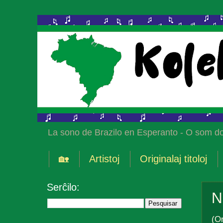
La sono de Brazilo en Esperanto - O som do
🏡
Artistoj
Originalaj titoloj
Serĉilo:
N
(Or