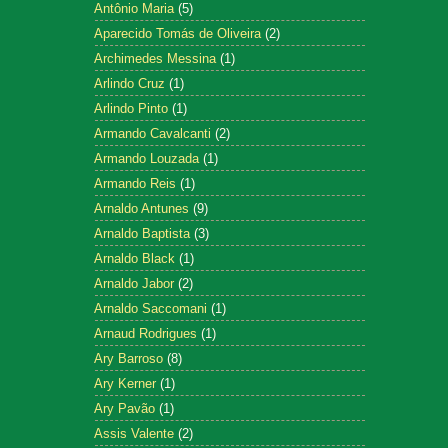
Antônio Maria
(5)
Aparecido Tomás de Oliveira
(2)
Archimedes Messina
(1)
Arlindo Cruz
(1)
Arlindo Pinto
(1)
Armando Cavalcanti
(2)
Armando Louzada
(1)
Armando Reis
(1)
Arnaldo Antunes
(9)
Arnaldo Baptista
(3)
Arnaldo Black
(1)
Arnaldo Jabor
(2)
Arnaldo Saccomani
(1)
Arnaud Rodrigues
(1)
Ary Barroso
(8)
Ary Kerner
(1)
Ary Pavão
(1)
Assis Valente
(2)