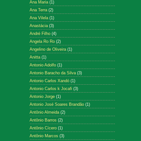
Ana Maria
(1)
Ana Terra
(2)
Ana Vilela
(1)
Anastácia
(3)
André Filho
(4)
Angela Ro Ro
(2)
Angelino de Oliveira
(1)
Anitta
(1)
Antonio Adolfo
(1)
Antonio Baracho da Silva
(3)
Antonio Carlos Xandó
(1)
Antonio Carlos k Jocafi
(3)
Antonio Jorge
(1)
Antonio José Soares Brandão
(1)
Antônio Almeida
(2)
Antônio Barros
(2)
Antônio Cícero
(1)
Antônio Marcos
(3)