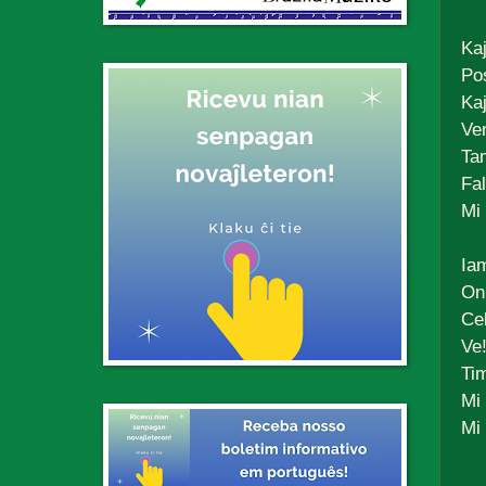
Kaj
Po
Ka
Ve
Ta
Fal
Mi
Ia
On
Ce
Ve!
Ti
Mi 
Mi