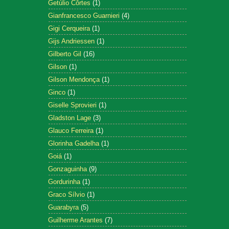
Getúlio Côrtes
(1)
Gianfrancesco Guarnieri
(4)
Gigi Cerqueira
(1)
Gijs Andriessen
(1)
Gilberto Gil
(16)
Gilson
(1)
Gilson Mendonça
(1)
Ginco
(1)
Giselle Sprovieri
(1)
Gladston Lage
(3)
Glauco Ferreira
(1)
Glorinha Gadelha
(1)
Goiá
(1)
Gonzaguinha
(9)
Gordurinha
(1)
Graco Sílvio
(1)
Guarabyra
(5)
Guilherme Arantes
(7)