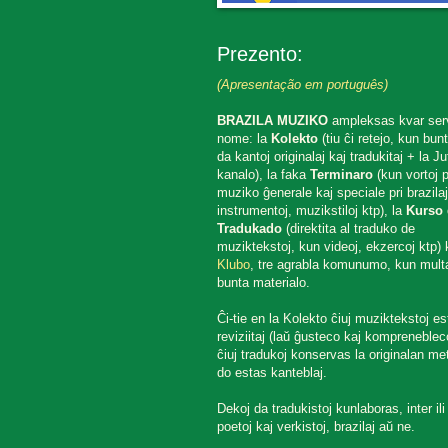
Prezento:
(Apresentação em português)
BRAZILA MUZIKO
ampleksas kvar ser
nome: la
Kolekto
(tiu ĉi retejo, kun bun
da kantoj originalaj kaj tradukitaj + la J
kanalo), la faka
Terminaro
(kun vortoj p
muziko ĝenerale kaj speciale pri brazilaj
instrumentoj, muzikstiloj ktp), la
Kurso 
Tradukado
(direktita al traduko de
muziktekstoj, kun videoj, ekzercoj ktp) k
Klubo
, tre agrabla komunumo, kun mult
bunta materialo.
Ĉi-tie en la Kolekto ĉiuj muziktekstoj es
reviziitaj (laŭ ĝusteco kaj komprenebleco
ĉiuj tradukoj konservas la originalan met
do estas kanteblaj.
Dekoj da tradukistoj kunlaboras, inter ili
poetoj kaj verkistoj, brazilaj aŭ ne.