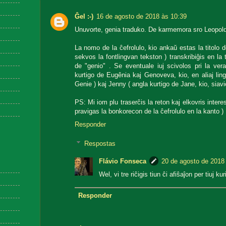
Ĝel :-)
16 de agosto de 2018 às 10:39
Unuvorte, genia traduko. De karmemora sro Leopold
La nomo de la ĉefrolulo, kio ankaŭ estas la titolo 
sekvos la fontlingvan tekston ) transkribiĝis en l
de "genio" . Se eventuale iuj scivolos pri la vera
kurtigo de Eugênia kaj Genoveva, kio, en aliaj li
Genie ) kaj Jenny ( angla kurtigo de Jane, kio, siav
PS: Mi iom plu traserĉis la reton kaj elkovris interes
pravigas la bonkorecon de la ĉefrolulo en la kanto )
Responder
Respostas
Flávio Fonseca
20 de agosto de 2018
Wel, vi tre riĉigis tiun ĉi afiŝaĵon per tiuj k
Responder