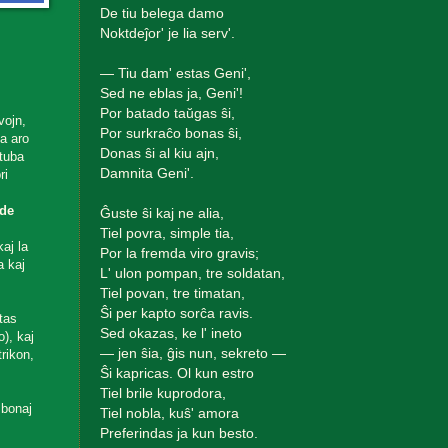
De tiu belega damo
Noktdeĵor' je lia serv'.
— Tiu dam' estas Geni',
Sed ne eblas ja, Geni'!
Por batado taŭgas ŝi,
vojn,
Por surkraĉo bonas ŝi,
ta aro
Donas ŝi al kiu ajn,
utuba
Damnita Geni'.
ri
de
Ĝuste ŝi kaj ne alia,
Tiel povra, simple tia,
aj la
Por la fremda viro gravis;
a kaj
L' ulon pompan, tre soldatan,
Tiel povan, tre timatan,
Ŝi per kapto sorĉa ravis.
tas
Sed okazas, ke l' ineto
), kaj
— jen ŝia, ĝis nun, sekreto —
rikon,
Ŝi kapricas. Ol kun estro
Tiel brile kuprodora,
 bonaj
Tiel nobla, kuŝ' amora
Preferindas ja kun besto.