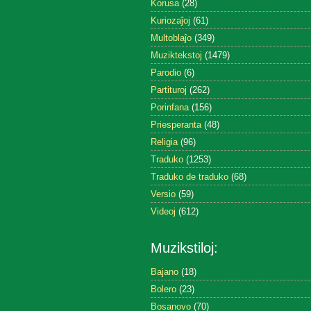
Korusa
(28)
Kuriozaĵoj
(61)
Multoblaĵo
(349)
Muziktekstoj
(1479)
Parodio
(6)
Partituroj
(262)
Porinfana
(156)
Priesperanta
(48)
Religia
(96)
Traduko
(1253)
Traduko de traduko
(68)
Versio
(59)
Videoj
(612)
Muzikstiloj:
Bajano
(18)
Bolero
(23)
Bosanovo
(70)