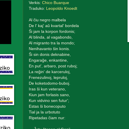
Verkis:
Chico Buarque
Traduko:
Leopoldo Knoedt
Al ĉiu negro malbela
De l' kaj' aŭ kvartal' bordela
Ŝi jam la korpon fordonis;
Al blinda, al vagabondo,
Al migranto tra la mondo;
Nenihavanto ŝin konis.
Ŝi sin donis deknabine,
Engaraĝe, enkantine,
En put', arbaro, post ruboj;
La reĝin' de karceruloj,
Frenezulinoj, lepruloj,
De koketodomo-buboj.
Iras ŝi kun veterano,
Kiun jam forlasis sano,
Kun vidvino sen futur';
Estas ŝi bonecoputo
Tial ja la urbotuto
Ripetadas ĉiam nur: