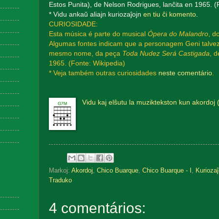
Estos Punita), de Nelson Rodrigues, lanĉita en 1965. (
* Vidu ankaŭ aliajn kuriozaĵojn
en tiu ĉi komento
.
CURIOSIDADE:
Esta música é parte do musical
Ópera do Malandro
, d
Algumas fontes indicam que a personagem Geni talvez 
mesmo nome, da peça
Toda Nudez Será Castigada
, 
1965. (Fonte: Wikipedia)
* Veja também outras curiosidades
neste comentário
.
Vidu kaj elŝutu la muziktekston kun akordoj 
Markoj:
Akordoj
,
Chico Buarque
,
Chico Buarque - I
,
Kuriozaĵ
Traduko
4 comentários: