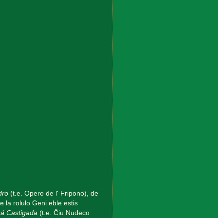
dro
(t.e. Opero de l' Fripono), de
e la rolulo Geni eble estis
á Castigada
(t.e. Ĉiu Nudeco