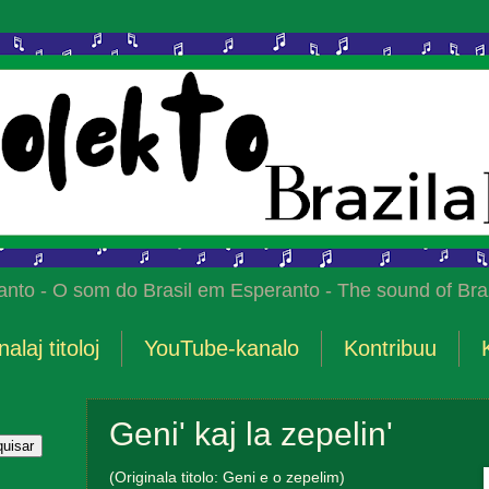
anto - O som do Brasil em Esperanto - The sound of Braz
nalaj titoloj
YouTube-kanalo
Kontribuu
Geni' kaj la zepelin'
(Originala titolo: Geni e o zepelim)