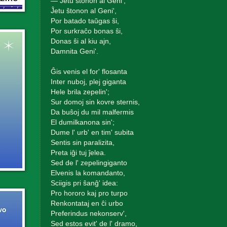
— Ĵetu ŝtonon al Geni',
Ĵetu ŝtonon al Geni',
Por batado taŭgas ŝi,
Por surkraĉo bonas ŝi,
Donas ŝi al kiu ajn,
Damnita Geni'.
Ĝis venis el for' flosanta
Inter nuboj, plej giganta
Hele brila zepelin';
Sur domoj sin kovre sternis,
Da buŝoj du mil malfermis
El dumilkanona sin';
Dume l' urb' en tim' subita
Sentis sin paralizita,
Preta iĝi tuj ĵelea.
Sed de l' zepelingiganto
Elvenis la komandanto,
Sciigis pri ŝanĝ' idea:
Pro hororo kaj pro turpo
Renkontataj en ĉi urbo
Preferindus nekonserv',
Sed estos evit' de l' dramo,