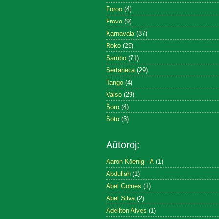
Foroo
(4)
Frevo
(9)
Karnavala
(37)
Roko
(29)
Sambo
(71)
Sertaneca
(29)
Tango
(4)
Valso
(29)
Ŝoro
(4)
Ŝoto
(3)
Aŭtoroj:
Aaron Köenig - A
(1)
Abdullah
(1)
Abel Gomes
(1)
Abel Silva
(2)
Adeilton Alves
(1)