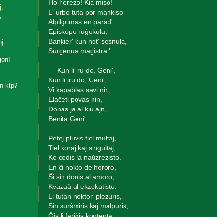
Ho herezo! Kia miso!
j
,
L' urbo tuta por mankiso
,
Alpilgrimas en parad'.
Episkopo ruĝokula,
Bankier' kun not' sesnula,
oj.
Surgenua magistrat':
jon!
— Kun li iru do, Geni',
n
Kun li iru do, Geni',
n ktp?
Vi kapablas savi nin,
Elaĉeti povas nin,
Donas ja al kiu ajn,
Benita Geni'.
Petoj pluvis tiel multaj,
Tiel koraj kaj singultaj,
Ke cedis la naŭzrezisto.
En ĉi nokto de hororo,
Ŝi sin donis al amoro,
Kvazaŭ al ekzekutisto.
Li tutan nokton plezuris,
Sin surŝmiris kaj malpuris,
Ĝis li fariĝis kontenta.