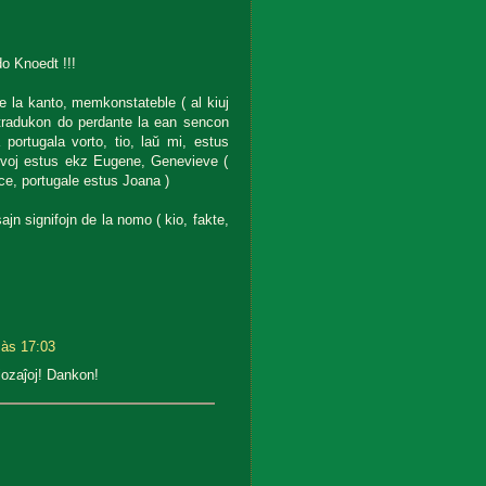
o Knoedt !!!
de la kanto, memkonstateble ( al kiuj
a tradukon do perdante la ean sencon
 portugala vorto, tio, laŭ mi, estus
ngvoj estus ekz Eugene, Genevieve (
ice, portugale estus Joana )
ajn signifojn de la nomo ( kio, fakte,
 às 17:03
uriozaĵoj! Dankon!