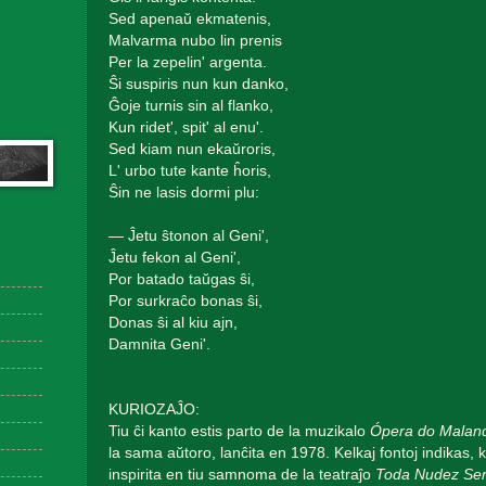
Sed apenaŭ ekmatenis,
Malvarma nubo lin prenis
Per la zepelin' argenta.
Ŝi suspiris nun kun danko,
Ĝoje turnis sin al flanko,
Kun ridet', spit' al enu'.
Sed kiam nun ekaŭroris,
L' urbo tute kante ĥoris,
Ŝin ne lasis dormi plu:
— Ĵetu ŝtonon al Geni',
Ĵetu fekon al Geni',
Por batado taŭgas ŝi,
Por surkraĉo bonas ŝi,
Donas ŝi al kiu ajn,
Damnita Geni'.
KURIOZAĴO:
Tiu ĉi kanto estis parto de la muzikalo
Ópera do Malan
la sama aŭtoro, lanĉita en 1978. Kelkaj fontoj indikas, k
inspirita en tiu samnoma de la teatraĵo
Toda Nudez Ser