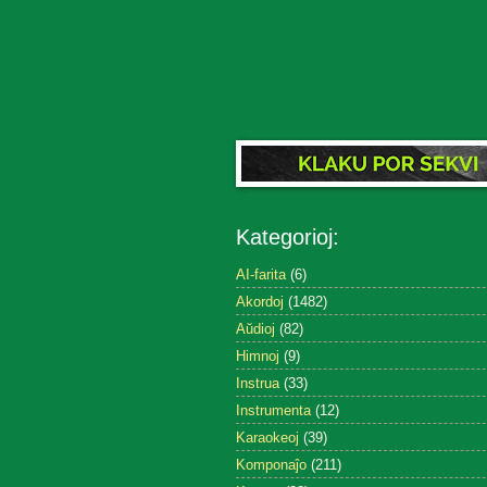
Kategorioj:
AI-farita
(6)
Akordoj
(1482)
Aŭdioj
(82)
Himnoj
(9)
Instrua
(33)
Instrumenta
(12)
Karaokeoj
(39)
Komponaĵo
(211)