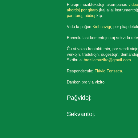
Plurajn muziktekstojn akompanas
video
akordoj por gitaro
(kaj aliaj instrumentoj)
partituroj
,
aŭdioj
ktp.
Vidu la paĝon
Kiel navigi
, por pliaj detal
Bonvolu lasi komentojn kaj sekvi la rete
Ĉu vi volas kontakti min, por sendi viaj
verkojn, tradukojn, sugestojn, demandoj
Skribu al
brazilamuziko@gmail.com
.
Respondeculo:
Flávio Fonseca
.
Dankon pro via vizito!
Paĝvidoj:
Sekvantoj: