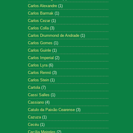
Carlos Alexandre
(1)
Carlos Barmak
(1)
Carlos Cezar
(1)
Carlos Colla
(3)
Carlos Drummond de Andrade
(1)
Carlos Gomes
(1)
Carlos Guinle
(1)
Carlos Imperial
(2)
Carlos Lyra
(6)
Carlos Rennó
(3)
Carlos Stein
(1)
Cartola
(7)
Cassi Salles
(1)
Cassiano
(4)
Catulo da Paixão Cearense
(3)
Cazuza
(1)
Cecéu
(1)
Cecília Meireles
(2)