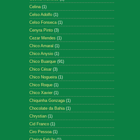
Celina
(1)
Celso Adolfo
(1)
Celso Fonseca
(1)
Cenyra Pinto
(3)
Cezar Mendes
(1)
Chico Amaral
(1)
Chico Anysio
(1)
Chico Buarque
(91)
Chico César
(3)
Chico Nogueira
(1)
Chico Roque
(1)
Chico Xavier
(1)
Chiquinha Gonzaga
(1)
Chocolate da Bahia
(1)
Chrystian
(1)
Cid Franco
(1)
Ciro Pessoa
(1)
Clarice Falcão
(1)