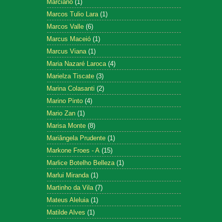
Marciano
(1)
Marcos Tulio Lara
(1)
Marcos Valle
(6)
Marcus Maceió
(1)
Marcus Viana
(1)
Maria Nazaré Laroca
(4)
Marielza Tiscate
(3)
Marina Colasanti
(2)
Marino Pinto
(4)
Mario Zan
(1)
Marisa Monte
(8)
Mariângela Prudente
(1)
Markone Froes - A
(15)
Marlice Botelho Belleza
(1)
Marlui Miranda
(1)
Martinho da Vila
(7)
Mateus Aleluia
(1)
Matilde Alves
(1)