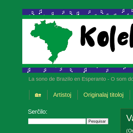
La sono de Brazilo en Esperanto - O som do
🏡
Artistoj
Originalaj titoloj
Serĉilo:
V
(Or