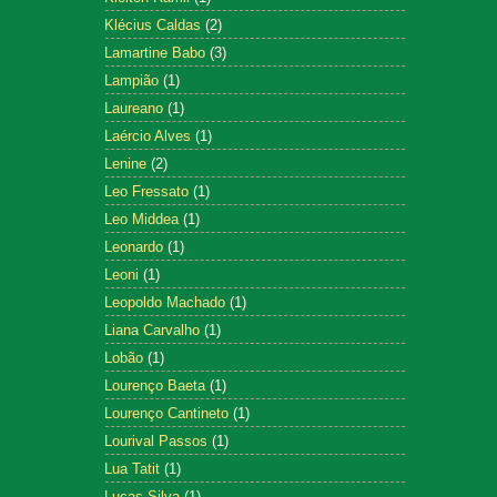
Klécius Caldas
(2)
Lamartine Babo
(3)
Lampião
(1)
Laureano
(1)
Laércio Alves
(1)
Lenine
(2)
Leo Fressato
(1)
Leo Middea
(1)
Leonardo
(1)
Leoni
(1)
Leopoldo Machado
(1)
Liana Carvalho
(1)
Lobão
(1)
Lourenço Baeta
(1)
Lourenço Cantineto
(1)
Lourival Passos
(1)
Lua Tatit
(1)
Lucas Silva
(1)