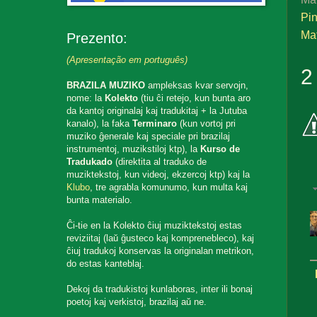
Pin
Mat
Prezento:
(Apresentação em português)
2
BRAZILA MUZIKO
ampleksas kvar servojn,
nome: la
Kolekto
(tiu ĉi retejo, kun bunta aro
da kantoj originalaj kaj tradukitaj + la Jutuba
kanalo), la faka
Terminaro
(kun vortoj pri
muziko ĝenerale kaj speciale pri brazilaj
instrumentoj, muzikstiloj ktp), la
Kurso de
Tradukado
(direktita al traduko de
muziktekstoj, kun videoj, ekzercoj ktp) kaj la
Klubo
, tre agrabla komunumo, kun multa kaj
bunta materialo.
Ĉi-tie en la Kolekto ĉiuj muziktekstoj estas
reviziitaj (laŭ ĝusteco kaj komprenebleco), kaj
ĉiuj tradukoj konservas la originalan metrikon,
do estas kanteblaj.
Dekoj da tradukistoj kunlaboras, inter ili bonaj
poetoj kaj verkistoj, brazilaj aŭ ne.