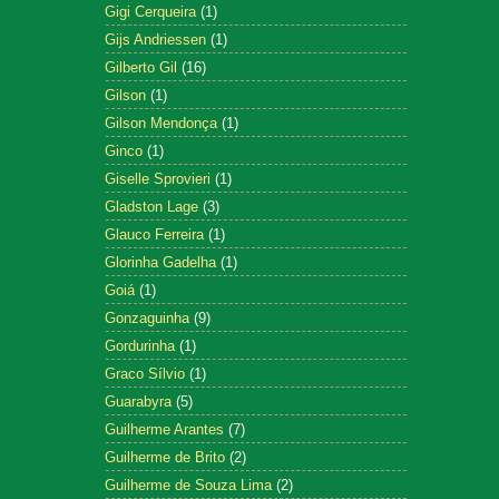
Gigi Cerqueira
(1)
Gijs Andriessen
(1)
Gilberto Gil
(16)
Gilson
(1)
Gilson Mendonça
(1)
Ginco
(1)
Giselle Sprovieri
(1)
Gladston Lage
(3)
Glauco Ferreira
(1)
Glorinha Gadelha
(1)
Goiá
(1)
Gonzaguinha
(9)
Gordurinha
(1)
Graco Sílvio
(1)
Guarabyra
(5)
Guilherme Arantes
(7)
Guilherme de Brito
(2)
Guilherme de Souza Lima
(2)