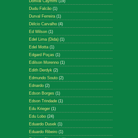
Dorival Caymmi
(19)
Dudu Falcão
(1)
Durval Ferreira
(1)
Délcio Carvalho
(4)
Ed Wilson
(1)
Edel Lima (Dida)
(1)
Edel Motta
(1)
Edgard Poças
(1)
Edilson Morenno
(1)
Edith Derdyk
(2)
Edmundo Souto
(2)
Ednardo
(2)
Edson Borges
(1)
Edson Trindade
(1)
Edu Krieger
(1)
Edu Lobo
(24)
Eduardo Dusek
(1)
Eduardo Ribeiro
(1)