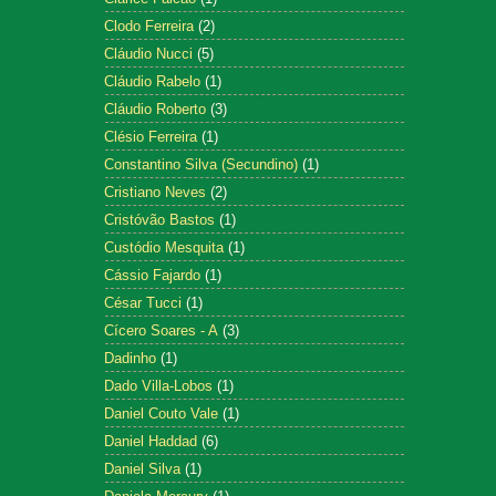
Clodo Ferreira
(2)
Cláudio Nucci
(5)
Cláudio Rabelo
(1)
Cláudio Roberto
(3)
Clésio Ferreira
(1)
Constantino Silva (Secundino)
(1)
Cristiano Neves
(2)
Cristóvão Bastos
(1)
Custódio Mesquita
(1)
Cássio Fajardo
(1)
César Tucci
(1)
Cícero Soares - A
(3)
Dadinho
(1)
Dado Villa-Lobos
(1)
Daniel Couto Vale
(1)
Daniel Haddad
(6)
Daniel Silva
(1)