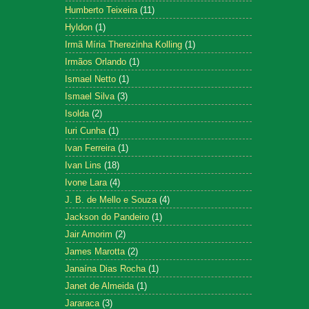
Humberto Teixeira
(11)
Hyldon
(1)
Irmã Míria Therezinha Kolling
(1)
Irmãos Orlando
(1)
Ismael Netto
(1)
Ismael Silva
(3)
Isolda
(2)
Iuri Cunha
(1)
Ivan Ferreira
(1)
Ivan Lins
(18)
Ivone Lara
(4)
J. B. de Mello e Souza
(4)
Jackson do Pandeiro
(1)
Jair Amorim
(2)
James Marotta
(2)
Janaína Dias Rocha
(1)
Janet de Almeida
(1)
Jararaca
(3)