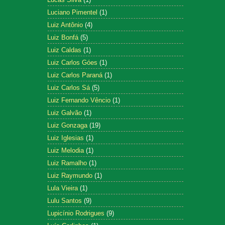
Luciano Pimentel
(1)
Luiz Antônio
(4)
Luiz Bonfá
(5)
Luiz Caldas
(1)
Luiz Carlos Góes
(1)
Luiz Carlos Paraná
(1)
Luiz Carlos Sá
(5)
Luiz Fernando Vêncio
(1)
Luiz Galvão
(1)
Luiz Gonzaga
(19)
Luiz Iglesias
(1)
Luiz Melodia
(1)
Luiz Ramalho
(1)
Luiz Raymundo
(1)
Lula Vieira
(1)
Lulu Santos
(9)
Lupicínio Rodrigues
(9)