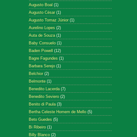
Augusto Boal
(1)
Augusto César
(1)
Augusto Tomaz Júnior
(1)
Aurelino Lopes
(2)
Auta de Souza
(1)
Baby Consuelo
(1)
Baden Powell
(12)
Bagre Fagundes
(1)
Barbara Serejo
(1)
Belchior
(2)
Belmonte
(1)
Benedito Lacerda
(7)
Benedito Seviero
(2)
Benito di Paula
(3)
Bertha Celeste Homem de Mello
(5)
Beto Guedes
(5)
Bi Ribeiro
(1)
Billy Blanco
(2)