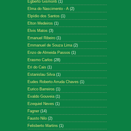
Egberto Gismonti
(1)
Elma do Nascimento - A
(2)
Elpídio dos Santos
(1)
Elton Medeiros
(1)
Elvis Matos
(3)
Emanuel Ribeiro
(1)
Emmanuel de Souza Lima
(2)
Enzo de Almeida Passos
(1)
Erasmo Carlos
(28)
Eri do Cais
(1)
Estanislau Silva
(1)
Eudes Roberto Arruda Chaves
(1)
Eurico Barreiros
(1)
Evaldo Gouveia
(1)
Ezequiel Neves
(1)
Fagner
(14)
Fausto Nilo
(2)
Felisberto Martins
(1)