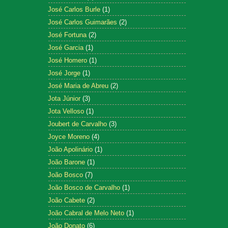
José Carlos Burle
(1)
José Carlos Guimarães
(2)
José Fortuna
(2)
José Garcia
(1)
José Homero
(1)
José Jorge
(1)
José Maria de Abreu
(2)
Jota Júnior
(3)
Jota Velloso
(1)
Joubert de Carvalho
(3)
Joyce Moreno
(4)
João Apolinário
(1)
João Barone
(1)
João Bosco
(7)
João Bosco de Carvalho
(1)
João Cabete
(2)
João Cabral de Melo Neto
(1)
João Donato
(6)