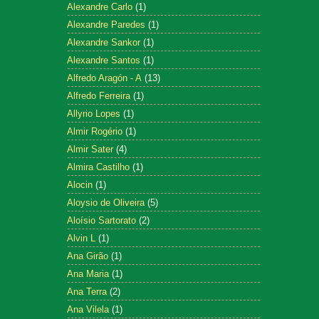
Alexandre Carlo
(1)
Alexandre Paredes
(1)
Alexandre Sankor
(1)
Alexandre Santos
(1)
Alfredo Aragón - A
(13)
Alfredo Ferreira
(1)
Allyrio Lopes
(1)
Almir Rogério
(1)
Almir Sater
(4)
Almira Castilho
(1)
Alocin
(1)
Aloysio de Oliveira
(5)
Aloísio Sartorato
(2)
Alvin L
(1)
Ana Girão
(1)
Ana Maria
(1)
Ana Terra
(2)
Ana Vilela
(1)