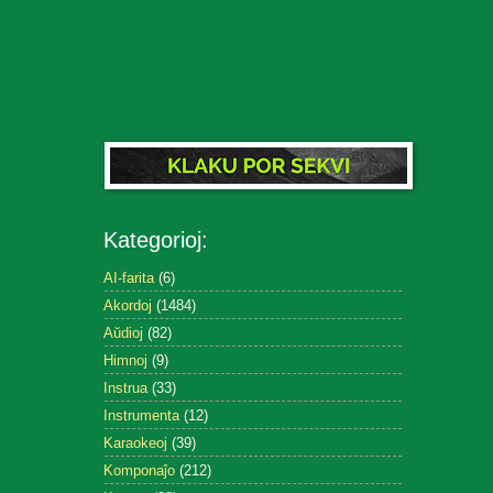
Kategorioj:
AI-farita
(6)
Akordoj
(1484)
Aŭdioj
(82)
Himnoj
(9)
Instrua
(33)
Instrumenta
(12)
Karaokeoj
(39)
Komponaĵo
(212)