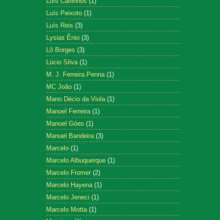
Luís Carlinhos
(1)
Luís Peixoto
(1)
Luís Reis
(3)
Lysias Ênio
(3)
Lô Borges
(3)
Lúcio Silva
(1)
M. J. Ferreira Penna
(1)
MC João
(1)
Mano Décio da Viola
(1)
Manoel Ferreira
(1)
Manoel Góes
(1)
Manuel Bandeira
(3)
Marcelo
(1)
Marcelo Albuquerque
(1)
Marcelo Fromer
(2)
Marcelo Hayena
(1)
Marcelo Jeneci
(1)
Marcelo Motta
(1)