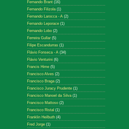
Fernando Brant
(16)
Fernando Filizola
(1)
Fernando Larocca - A
(2)
Fernando Leporace
(1)
Fernando Lobo
(2)
Ferreira Gullar
(5)
Filipe Escandurras
(1)
Flávio Fonseca - A
(34)
Flávio Venturini
(6)
Francis Hime
(5)
Francisco Alves
(2)
Francisco Braga
(2)
Francisco Juracy Prudente
(1)
Francisco Manoel da Silva
(1)
Francisco Mattoso
(2)
Francisco Ristal
(1)
Franklin Heilbuth
(4)
Fred Jorge
(1)