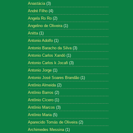
Anastácia
(3)
André Filho
(4)
Angela Ro Ro
(2)
Angelino de Oliveira
(1)
Anitta
(1)
Antonio Adolfo
(1)
Antonio Baracho da Silva
(3)
Antonio Carlos Xandó
(1)
Antonio Carlos k Jocafi
(3)
Antonio Jorge
(1)
Antonio José Soares Brandão
(1)
Antônio Almeida
(2)
Antônio Barros
(2)
Antônio Cícero
(1)
Antônio Marcos
(3)
Antônio Maria
(5)
Aparecido Tomás de Oliveira
(2)
Archimedes Messina
(1)