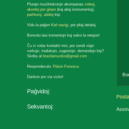
Plurajn muziktekstojn akompanas
videoj
,
akordoj por gitaro
(kaj aliaj instrumentoj),
partituroj
,
aŭdioj
ktp.
Vidu la paĝon
Kiel navigi
, por pliaj detaloj.
Bonvolu lasi komentojn kaj sekvi la retejon!
Ĉu vi volas kontakti min, por sendi viajn
verkojn, tradukojn, sugestojn, demandojn ktp?
Skribu al
brazilamuziko@gmail.com
.
Respondeculo:
Flávio Fonseca
.
Bo
Dankon pro via vizito!
Paĝvidoj:
Post
Sekvantoj:
Assin