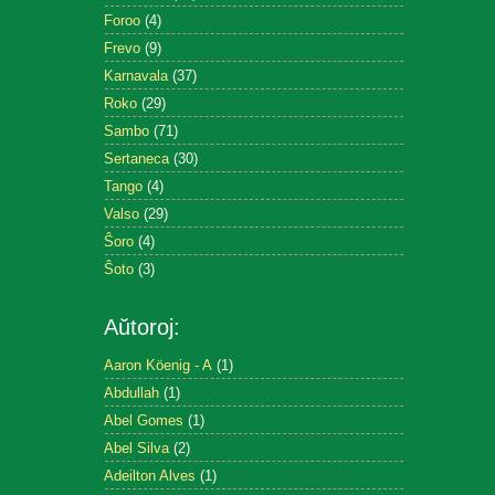
Foroo
(4)
Frevo
(9)
Karnavala
(37)
Roko
(29)
Sambo
(71)
Sertaneca
(30)
Tango
(4)
Valso
(29)
Ŝoro
(4)
Ŝoto
(3)
Aŭtoroj:
Aaron Köenig - A
(1)
Abdullah
(1)
Abel Gomes
(1)
Abel Silva
(2)
Adeilton Alves
(1)