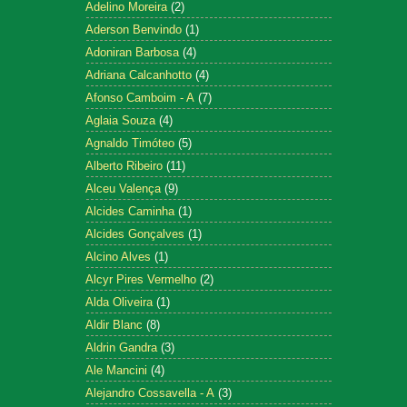
Adelino Moreira
(2)
Aderson Benvindo
(1)
Adoniran Barbosa
(4)
Adriana Calcanhotto
(4)
Afonso Camboim - A
(7)
Aglaia Souza
(4)
Agnaldo Timóteo
(5)
Alberto Ribeiro
(11)
Alceu Valença
(9)
Alcides Caminha
(1)
Alcides Gonçalves
(1)
Alcino Alves
(1)
Alcyr Pires Vermelho
(2)
Alda Oliveira
(1)
Aldir Blanc
(8)
Aldrin Gandra
(3)
Ale Mancini
(4)
Alejandro Cossavella - A
(3)