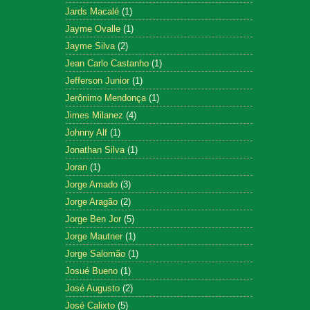
Jards Macalé
(1)
Jayme Ovalle
(1)
Jayme Silva
(2)
Jean Carlo Castanho
(1)
Jefferson Junior
(1)
Jerônimo Mendonça
(1)
Jimes Milanez
(4)
Johnny Alf
(1)
Jonathan Silva
(1)
Joran
(1)
Jorge Amado
(3)
Jorge Aragão
(2)
Jorge Ben Jor
(5)
Jorge Mautner
(1)
Jorge Salomão
(1)
Josué Bueno
(1)
José Augusto
(2)
José Calixto
(5)