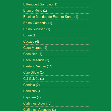
Bittencourt Sampaio
(1)
Branco Mello
(1)
Brunilde Mendes do Espírito Santo
(1)
Bruno Gamberini
(1)
Bruno Sucesso
(1)
Brunê
(1)
Cacaso
(4)
Cacá Moraes
(1)
Cacá Neri
(1)
Cacá Rezende
(3)
Caetano Veloso
(44)
Caio Sílvio
(1)
Cal Galvão
(1)
Candeia
(2)
Candinho
(1)
Capinam
(4)
Carlinhos Brown
(5)
Carlinhos Vergueiro
(1)