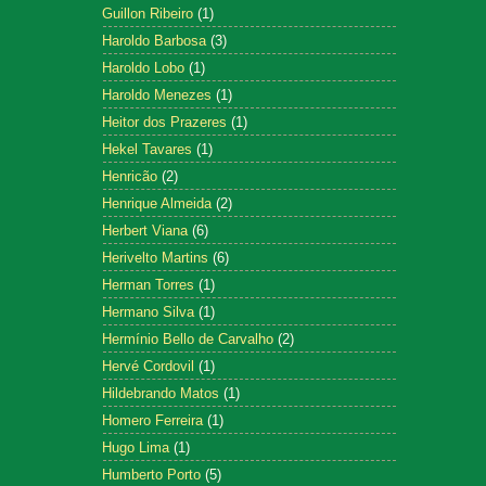
Guillon Ribeiro
(1)
Haroldo Barbosa
(3)
Haroldo Lobo
(1)
Haroldo Menezes
(1)
Heitor dos Prazeres
(1)
Hekel Tavares
(1)
Henricão
(2)
Henrique Almeida
(2)
Herbert Viana
(6)
Herivelto Martins
(6)
Herman Torres
(1)
Hermano Silva
(1)
Hermínio Bello de Carvalho
(2)
Hervé Cordovil
(1)
Hildebrando Matos
(1)
Homero Ferreira
(1)
Hugo Lima
(1)
Humberto Porto
(5)