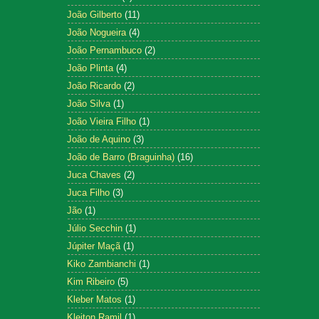
João Gilberto
(11)
João Nogueira
(4)
João Pernambuco
(2)
João Plinta
(4)
João Ricardo
(2)
João Silva
(1)
João Vieira Filho
(1)
João de Aquino
(3)
João de Barro (Braguinha)
(16)
Juca Chaves
(2)
Juca Filho
(3)
Jão
(1)
Júlio Secchin
(1)
Júpiter Maçã
(1)
Kiko Zambianchi
(1)
Kim Ribeiro
(5)
Kleber Matos
(1)
Kleiton Ramil
(1)