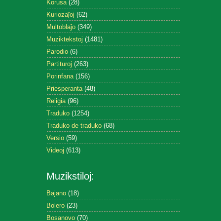
Korusa
(28)
Kuriozaĵoj
(62)
Multoblaĵo
(349)
Muziktekstoj
(1481)
Parodio
(6)
Partituroj
(263)
Porinfana
(156)
Priesperanta
(48)
Religia
(96)
Traduko
(1254)
Traduko de traduko
(68)
Versio
(59)
Videoj
(613)
Muzikstiloj:
Bajano
(18)
Bolero
(23)
Bosanovo
(70)