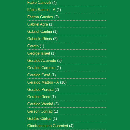
Fábio Cancelli
(4)
Fábio Santos - A
(1)
Fátima Guedes
(2)
Gabriel Agra
(1)
Gabriel Cantini
(1)
Gabriele Ribas
(2)
Garoto
(1)
George Israel
(1)
Geraldo Azevedo
(3)
Geraldo Carneiro
(1)
Geraldo Casé
(1)
Geraldo Mattos - A
(18)
Geraldo Pereira
(2)
Geraldo Roca
(1)
Geraldo Vandré
(3)
Gerson Conrad
(1)
Getúlio Côrtes
(1)
Gianfrancesco Guarnieri
(4)