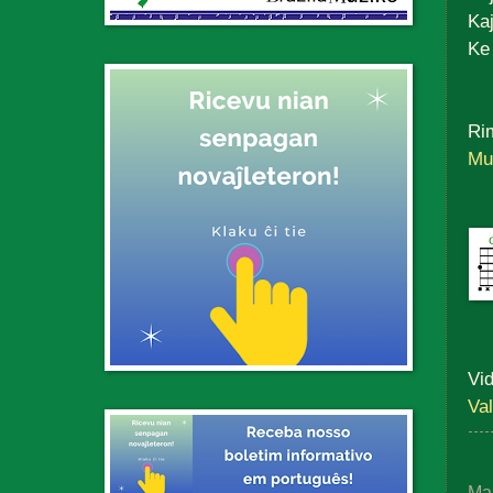
Kaj
Ke
Rim
Mu
Vid
Va
Ma