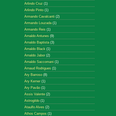
Arlindo Cruz
(1)
Arlindo Pinto
(1)
Armando Cavalcanti
(2)
Armando Louzada
(1)
Armando Reis
(1)
Arnaldo Antunes
(9)
Arnaldo Baptista
(3)
Arnaldo Black
(1)
Arnaldo Jabor
(2)
Arnaldo Saccomani
(1)
Arnaud Rodrigues
(1)
Ary Barroso
(8)
Ary Kerner
(1)
Ary Pavão
(1)
Assis Valente
(2)
Astrogildo
(1)
Ataulfo Alves
(2)
Athos Campos
(1)