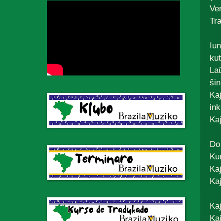
Ve
Tr
Iun
kut
Laŭ
ŝin
Kaj
ink
Kaj
Do 
Kun
Kaj
Kaj
Kaj
Kaj