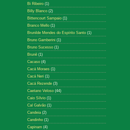
Bi Ribeiro
(1)
Billy Blanco
(2)
Bittencourt Sampaio
(1)
Branco Mello
(1)
Brunilde Mendes do Espírito Santo
(1)
Bruno Gamberini
(1)
Bruno Sucesso
(1)
Brunê
(1)
Cacaso
(4)
Cacá Moraes
(1)
Cacá Neri
(1)
Cacá Rezende
(3)
Caetano Veloso
(44)
Caio Sílvio
(1)
Cal Galvão
(1)
Candeia
(2)
Candinho
(1)
Capinam
(4)