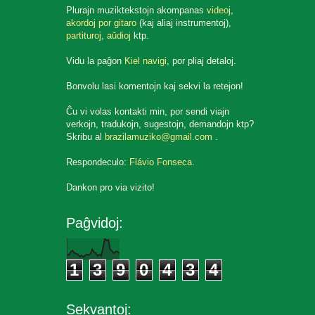
Plurajn muziktekstojn akompanas
videoj
,
akordoj por gitaro
(kaj aliaj instrumentoj),
partituroj
,
aŭdioj
ktp.
Vidu la paĝon
Kiel navigi
, por pliaj detaloj.
Bonvolu lasi komentojn kaj sekvi la retejon!
Ĉu vi volas kontakti min, por sendi viajn
verkojn, tradukojn, sugestojn, demandojn ktp?
Skribu al
brazilamuziko@gmail.com
.
Respondeculo:
Flávio Fonseca
.
Dankon pro via vizito!
Paĝvidoj:
1
3
9
0
4
3
4
Sekvantoj: