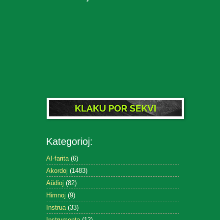
Kategorioj:
AI-farita
(6)
Akordoj
(1483)
Aŭdioj
(82)
Himnoj
(9)
Instrua
(33)
Instrumenta
(12)