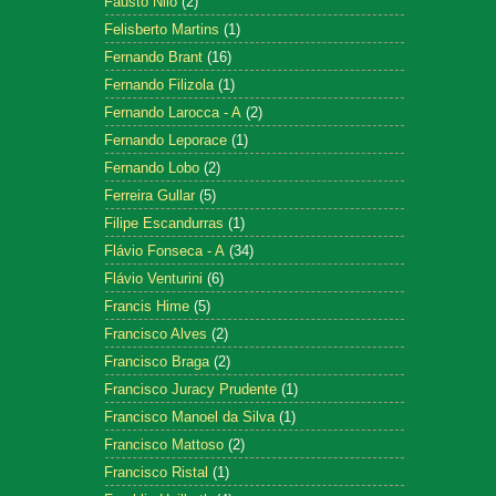
Fausto Nilo
(2)
Felisberto Martins
(1)
Fernando Brant
(16)
Fernando Filizola
(1)
Fernando Larocca - A
(2)
Fernando Leporace
(1)
Fernando Lobo
(2)
Ferreira Gullar
(5)
Filipe Escandurras
(1)
Flávio Fonseca - A
(34)
Flávio Venturini
(6)
Francis Hime
(5)
Francisco Alves
(2)
Francisco Braga
(2)
Francisco Juracy Prudente
(1)
Francisco Manoel da Silva
(1)
Francisco Mattoso
(2)
Francisco Ristal
(1)