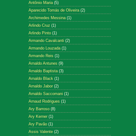
Antônio Maria
(5)
Aparecido Tomás de Oliveira
(2)
Archimedes Messina
(1)
Arlindo Cruz
(1)
Arlindo Pinto
(1)
Armando Cavalcanti
(2)
Armando Louzada
(1)
Armando Reis
(1)
Arnaldo Antunes
(9)
Arnaldo Baptista
(3)
Arnaldo Black
(1)
Arnaldo Jabor
(2)
Arnaldo Saccomani
(1)
Arnaud Rodrigues
(1)
Ary Barroso
(8)
Ary Kerner
(1)
Ary Pavão
(1)
Assis Valente
(2)