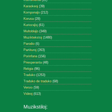
Karaokeoj
(39)
Komponaĵo
(212)
Korusa
(28)
Kuriozaĵoj
(61)
Multoblaĵo
(349)
Muziktekstoj
(1480)
Parodio
(6)
Partituroj
(263)
Porinfana
(156)
Priesperanta
(48)
Religia
(96)
Traduko
(1253)
Traduko de traduko
(68)
Versio
(59)
Videoj
(613)
Muzikstiloj: