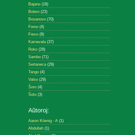
Bajano
(18)
Bolero
(23)
Bosanovo
(70)
Foroo
(4)
Frevo
(9)
Karnavala
(37)
Roko
(29)
Sambo
(71)
Sertaneca
(29)
Tango
(4)
Valso
(29)
Ŝoro
(4)
Ŝoto
(3)
Aŭtoroj:
Aaron Köenig - A
(1)
Abdullah
(1)