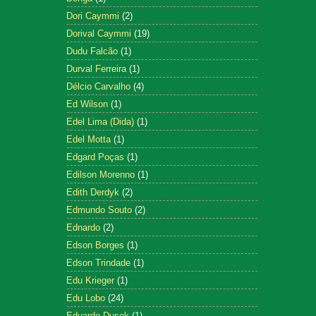
Dori Caymmi
(2)
Dorival Caymmi
(19)
Dudu Falcão
(1)
Durval Ferreira
(1)
Délcio Carvalho
(4)
Ed Wilson
(1)
Edel Lima (Dida)
(1)
Edel Motta
(1)
Edgard Poças
(1)
Edilson Morenno
(1)
Edith Derdyk
(2)
Edmundo Souto
(2)
Ednardo
(2)
Edson Borges
(1)
Edson Trindade
(1)
Edu Krieger
(1)
Edu Lobo
(24)
Eduardo Dusek
(1)