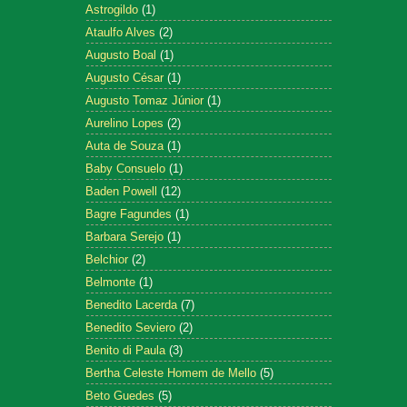
Astrogildo
(1)
Ataulfo Alves
(2)
Augusto Boal
(1)
Augusto César
(1)
Augusto Tomaz Júnior
(1)
Aurelino Lopes
(2)
Auta de Souza
(1)
Baby Consuelo
(1)
Baden Powell
(12)
Bagre Fagundes
(1)
Barbara Serejo
(1)
Belchior
(2)
Belmonte
(1)
Benedito Lacerda
(7)
Benedito Seviero
(2)
Benito di Paula
(3)
Bertha Celeste Homem de Mello
(5)
Beto Guedes
(5)