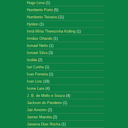
Hugo Lima
(1)
Humberto Porto
(5)
Humberto Teixeira
(11)
Hyldon
(1)
Irmã Míria Therezinha Kolling
(1)
Irmãos Orlando
(1)
Ismael Netto
(1)
Ismael Silva
(3)
Isolda
(2)
Iuri Cunha
(1)
Ivan Ferreira
(1)
Ivan Lins
(18)
Ivone Lara
(4)
J. B. de Mello e Souza
(4)
Jackson do Pandeiro
(1)
Jair Amorim
(2)
James Marotta
(2)
Janaína Dias Rocha
(1)