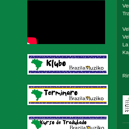
Ve
Tr
Ve
Ve
La
Kaj
Ri