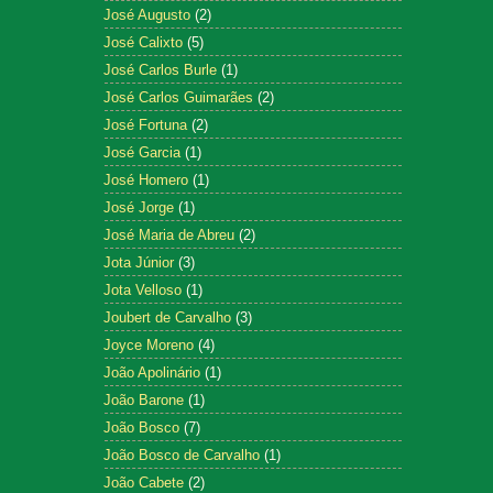
José Augusto
(2)
José Calixto
(5)
José Carlos Burle
(1)
José Carlos Guimarães
(2)
José Fortuna
(2)
José Garcia
(1)
José Homero
(1)
José Jorge
(1)
José Maria de Abreu
(2)
Jota Júnior
(3)
Jota Velloso
(1)
Joubert de Carvalho
(3)
Joyce Moreno
(4)
João Apolinário
(1)
João Barone
(1)
João Bosco
(7)
João Bosco de Carvalho
(1)
João Cabete
(2)