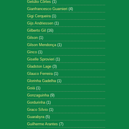
Getúlio Côrtes
(1)
Gianfrancesco Guarnieri
(4)
Gigi Cerqueira
(1)
Gijs Andriessen
(1)
Gilberto Gil
(16)
Gilson
(1)
Gilson Mendonça
(1)
Ginco
(1)
Giselle Sprovieri
(1)
Gladston Lage
(3)
Glauco Ferreira
(1)
Glorinha Gadelha
(1)
Goiá
(1)
Gonzaguinha
(9)
Gordurinha
(1)
Graco Sílvio
(1)
Guarabyra
(5)
Guilherme Arantes
(7)