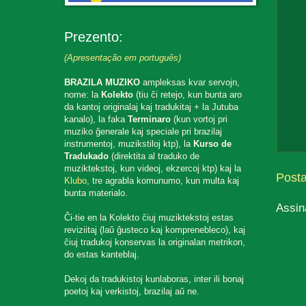
Prezento:
(Apresentação em português)
BRAZILA MUZIKO
ampleksas kvar servojn,
nome: la
Kolekto
(tiu ĉi retejo, kun bunta aro
da kantoj originalaj kaj tradukitaj + la Jutuba
kanalo), la faka
Terminaro
(kun vortoj pri
muziko ĝenerale kaj speciale pri brazilaj
instrumentoj, muzikstiloj ktp), la
Kurso de
Tradukado
(direktita al traduko de
muziktekstoj, kun videoj, ekzercoj ktp) kaj la
Post
Klubo
, tre agrabla komunumo, kun multa kaj
bunta materialo.
Assin
Ĉi-tie en la Kolekto ĉiuj muziktekstoj estas
reviziitaj (laŭ ĝusteco kaj komprenebleco), kaj
ĉiuj tradukoj konservas la originalan metrikon,
do estas kanteblaj.
Dekoj da tradukistoj kunlaboras, inter ili bonaj
poetoj kaj verkistoj, brazilaj aŭ ne.