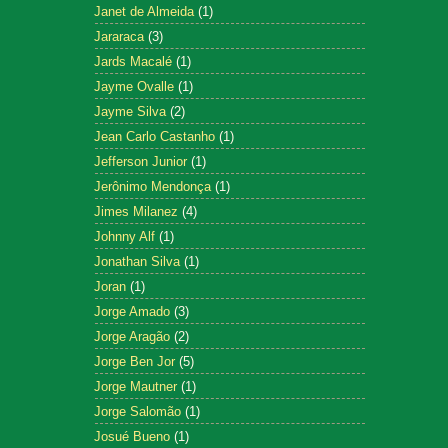
Janet de Almeida
(1)
Jararaca
(3)
Jards Macalé
(1)
Jayme Ovalle
(1)
Jayme Silva
(2)
Jean Carlo Castanho
(1)
Jefferson Junior
(1)
Jerônimo Mendonça
(1)
Jimes Milanez
(4)
Johnny Alf
(1)
Jonathan Silva
(1)
Joran
(1)
Jorge Amado
(3)
Jorge Aragão
(2)
Jorge Ben Jor
(5)
Jorge Mautner
(1)
Jorge Salomão
(1)
Josué Bueno
(1)