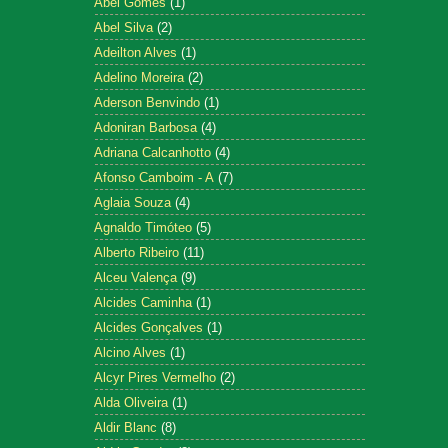
Abel Gomes
(1)
Abel Silva
(2)
Adeilton Alves
(1)
Adelino Moreira
(2)
Aderson Benvindo
(1)
Adoniran Barbosa
(4)
Adriana Calcanhotto
(4)
Afonso Camboim - A
(7)
Aglaia Souza
(4)
Agnaldo Timóteo
(5)
Alberto Ribeiro
(11)
Alceu Valença
(9)
Alcides Caminha
(1)
Alcides Gonçalves
(1)
Alcino Alves
(1)
Alcyr Pires Vermelho
(2)
Alda Oliveira
(1)
Aldir Blanc
(8)