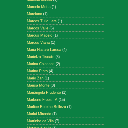
Marcelo Motta
(1)
Marciano
(1)
Marcos Tulio Lara
(1)
Marcos Valle
(6)
Marcus Maceió
(1)
Marcus Viana
(1)
Maria Nazaré Laroca
(4)
Marielza Tiscate
(3)
Marina Colasanti
(2)
Marino Pinto
(4)
Mario Zan
(1)
Marisa Monte
(8)
Mariângela Prudente
(1)
Markone Froes - A
(15)
Marlice Botelho Belleza
(1)
Marlui Miranda
(1)
Martinho da Vila
(7)