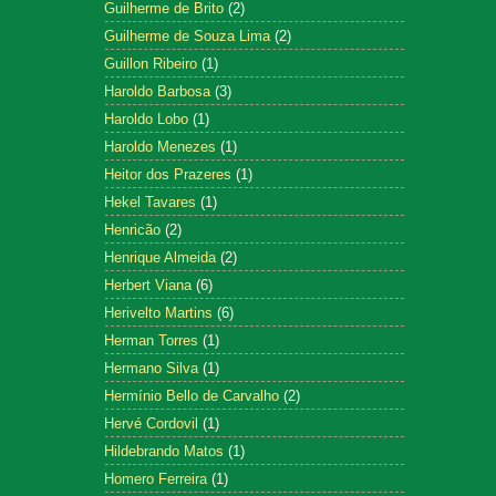
Guilherme de Brito
(2)
Guilherme de Souza Lima
(2)
Guillon Ribeiro
(1)
Haroldo Barbosa
(3)
Haroldo Lobo
(1)
Haroldo Menezes
(1)
Heitor dos Prazeres
(1)
Hekel Tavares
(1)
Henricão
(2)
Henrique Almeida
(2)
Herbert Viana
(6)
Herivelto Martins
(6)
Herman Torres
(1)
Hermano Silva
(1)
Hermínio Bello de Carvalho
(2)
Hervé Cordovil
(1)
Hildebrando Matos
(1)
Homero Ferreira
(1)