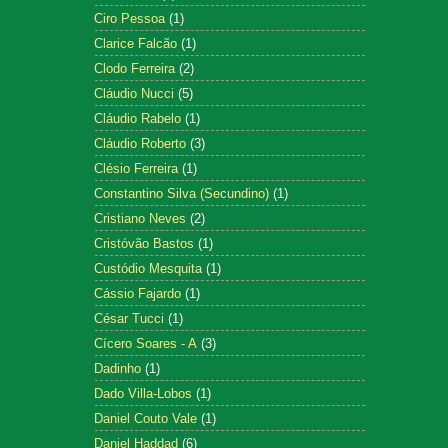
Ciro Pessoa
(1)
Clarice Falcão
(1)
Clodo Ferreira
(2)
Cláudio Nucci
(5)
Cláudio Rabelo
(1)
Cláudio Roberto
(3)
Clésio Ferreira
(1)
Constantino Silva (Secundino)
(1)
Cristiano Neves
(2)
Cristóvão Bastos
(1)
Custódio Mesquita
(1)
Cássio Fajardo
(1)
César Tucci
(1)
Cícero Soares - A
(3)
Dadinho
(1)
Dado Villa-Lobos
(1)
Daniel Couto Vale
(1)
Daniel Haddad
(6)