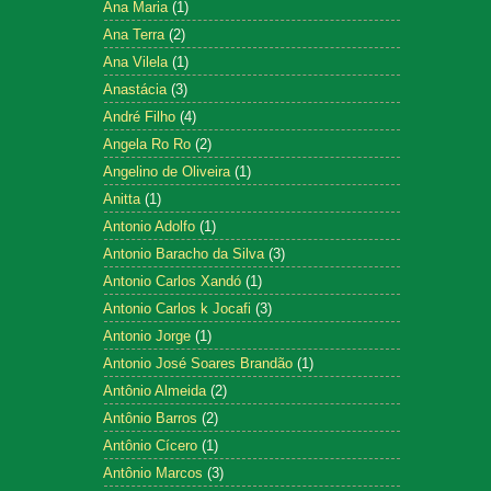
Ana Maria
(1)
Ana Terra
(2)
Ana Vilela
(1)
Anastácia
(3)
André Filho
(4)
Angela Ro Ro
(2)
Angelino de Oliveira
(1)
Anitta
(1)
Antonio Adolfo
(1)
Antonio Baracho da Silva
(3)
Antonio Carlos Xandó
(1)
Antonio Carlos k Jocafi
(3)
Antonio Jorge
(1)
Antonio José Soares Brandão
(1)
Antônio Almeida
(2)
Antônio Barros
(2)
Antônio Cícero
(1)
Antônio Marcos
(3)