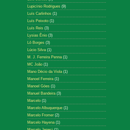
Lupicínio Rodrigues
(9)
Luís Carlinhos
(1)
Luís Peixoto
(1)
Luís Reis
(3)
Lysias Ênio
(3)
Lô Borges
(3)
Lúcio Silva
(1)
M. J. Ferreira Penna
(1)
MC João
(1)
Mano Décio da Viola
(1)
Manoel Ferreira
(1)
Manoel Góes
(1)
Manuel Bandeira
(3)
Marcelo
(1)
Marcelo Albuquerque
(1)
Marcelo Fromer
(2)
Marcelo Hayena
(1)
Marcelo Jeneci
(1)