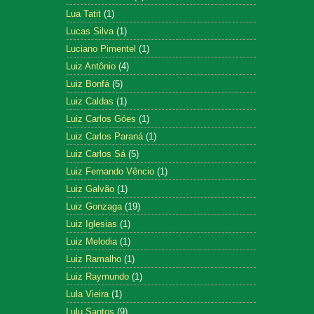
Lua Tatit
(1)
Lucas Silva
(1)
Luciano Pimentel
(1)
Luiz Antônio
(4)
Luiz Bonfá
(5)
Luiz Caldas
(1)
Luiz Carlos Góes
(1)
Luiz Carlos Paraná
(1)
Luiz Carlos Sá
(5)
Luiz Fernando Vêncio
(1)
Luiz Galvão
(1)
Luiz Gonzaga
(19)
Luiz Iglesias
(1)
Luiz Melodia
(1)
Luiz Ramalho
(1)
Luiz Raymundo
(1)
Lula Vieira
(1)
Lulu Santos
(9)