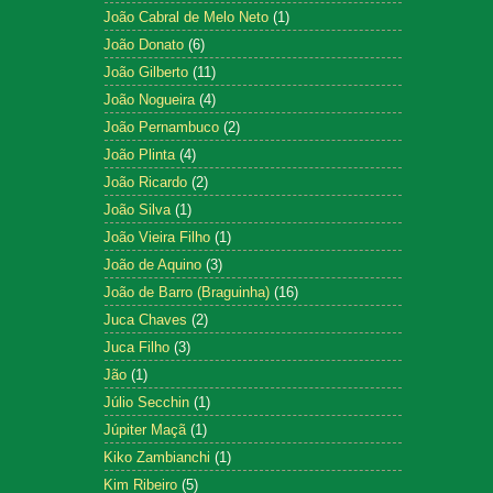
João Cabral de Melo Neto
(1)
João Donato
(6)
João Gilberto
(11)
João Nogueira
(4)
João Pernambuco
(2)
João Plinta
(4)
João Ricardo
(2)
João Silva
(1)
João Vieira Filho
(1)
João de Aquino
(3)
João de Barro (Braguinha)
(16)
Juca Chaves
(2)
Juca Filho
(3)
Jão
(1)
Júlio Secchin
(1)
Júpiter Maçã
(1)
Kiko Zambianchi
(1)
Kim Ribeiro
(5)