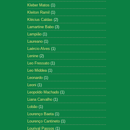
Kleber Matos
(1)
Kleiton Ramil
(1)
Klécius Caldas
(2)
Lamartine Babo
(3)
Lampião
(1)
Laureano
(1)
Laércio Alves
(1)
Lenine
(2)
Leo Fressato
(1)
Leo Middea
(1)
Leonardo
(1)
Leoni
(1)
Leopoldo Machado
(1)
Liana Carvalho
(1)
Lobão
(1)
Lourenço Baeta
(1)
Lourenço Cantineto
(1)
Lourival Passos
(1)