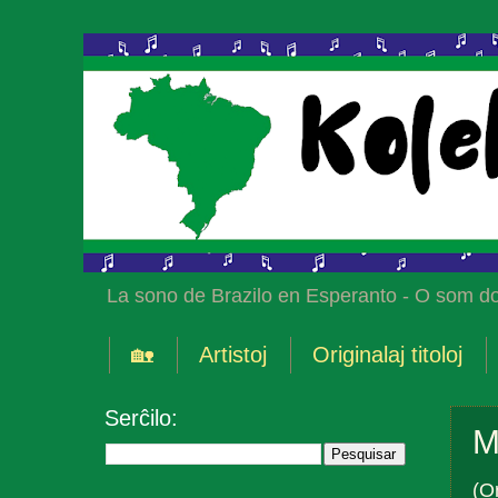
La sono de Brazilo en Esperanto - O som do
🏡
Artistoj
Originalaj titoloj
Serĉilo:
M
(O