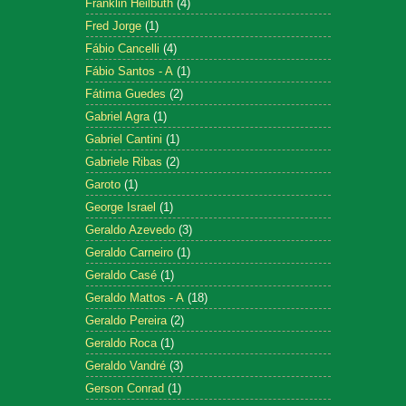
Franklin Heilbuth
(4)
Fred Jorge
(1)
Fábio Cancelli
(4)
Fábio Santos - A
(1)
Fátima Guedes
(2)
Gabriel Agra
(1)
Gabriel Cantini
(1)
Gabriele Ribas
(2)
Garoto
(1)
George Israel
(1)
Geraldo Azevedo
(3)
Geraldo Carneiro
(1)
Geraldo Casé
(1)
Geraldo Mattos - A
(18)
Geraldo Pereira
(2)
Geraldo Roca
(1)
Geraldo Vandré
(3)
Gerson Conrad
(1)