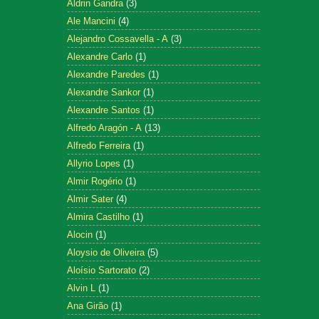
Aldrin Gandra
(3)
Ale Mancini
(4)
Alejandro Cossavella - A
(3)
Alexandre Carlo
(1)
Alexandre Paredes
(1)
Alexandre Sankor
(1)
Alexandre Santos
(1)
Alfredo Aragón - A
(13)
Alfredo Ferreira
(1)
Allyrio Lopes
(1)
Almir Rogério
(1)
Almir Sater
(4)
Almira Castilho
(1)
Alocin
(1)
Aloysio de Oliveira
(5)
Aloísio Sartorato
(2)
Alvin L
(1)
Ana Girão
(1)