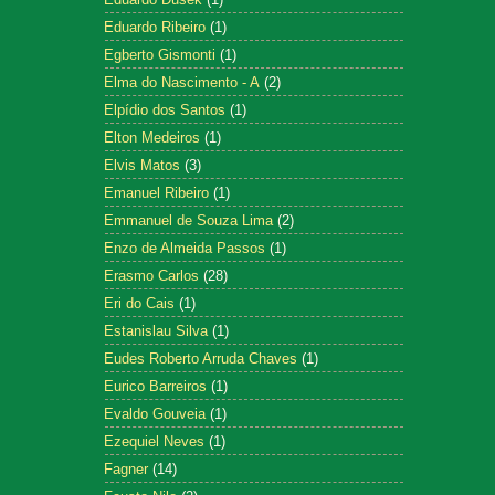
Eduardo Ribeiro
(1)
Egberto Gismonti
(1)
Elma do Nascimento - A
(2)
Elpídio dos Santos
(1)
Elton Medeiros
(1)
Elvis Matos
(3)
Emanuel Ribeiro
(1)
Emmanuel de Souza Lima
(2)
Enzo de Almeida Passos
(1)
Erasmo Carlos
(28)
Eri do Cais
(1)
Estanislau Silva
(1)
Eudes Roberto Arruda Chaves
(1)
Eurico Barreiros
(1)
Evaldo Gouveia
(1)
Ezequiel Neves
(1)
Fagner
(14)