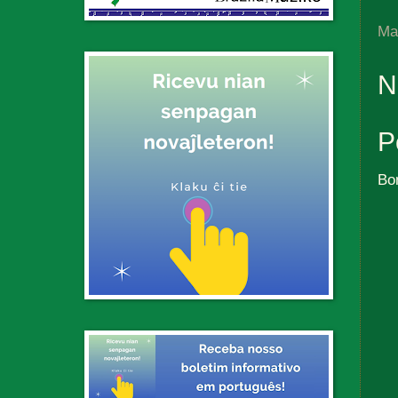
Ma
N
P
Bo