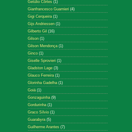
Getúlio Côrtes
(1)
Gianfrancesco Guarnieri
(4)
Gigi Cerqueira
(1)
Gijs Andriessen
(1)
Gilberto Gil
(16)
Gilson
(1)
Gilson Mendonça
(1)
Ginco
(1)
Giselle Sprovieri
(1)
Gladston Lage
(3)
Glauco Ferreira
(1)
Glorinha Gadelha
(1)
Goiá
(1)
Gonzaguinha
(9)
Gordurinha
(1)
Graco Sílvio
(1)
Guarabyra
(5)
Guilherme Arantes
(7)