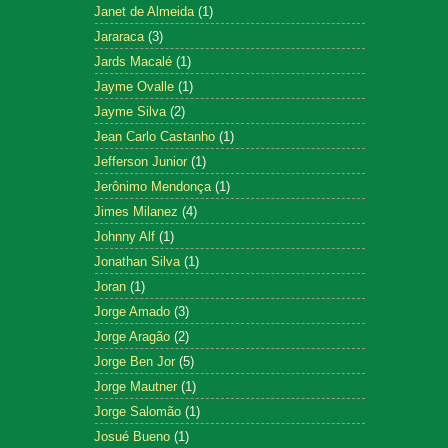
Janet de Almeida
(1)
Jararaca
(3)
Jards Macalé
(1)
Jayme Ovalle
(1)
Jayme Silva
(2)
Jean Carlo Castanho
(1)
Jefferson Junior
(1)
Jerônimo Mendonça
(1)
Jimes Milanez
(4)
Johnny Alf
(1)
Jonathan Silva
(1)
Joran
(1)
Jorge Amado
(3)
Jorge Aragão
(2)
Jorge Ben Jor
(5)
Jorge Mautner
(1)
Jorge Salomão
(1)
Josué Bueno
(1)