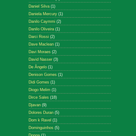
Daniel Silva
(1)
Daniela Mercury
(1)
Danilo Caymmi
(2)
Danilo Oliveira
(1)
Darci Rossi
(2)
Dave Maclean
(1)
Davi Moraes
(2)
David Nasser
(3)
De Ângelo
(1)
Denison Gomes
(1)
Didi Gomes
(1)
Diogo Melim
(1)
Dirce Sales
(18)
Djavan
(9)
Dolores Duran
(5)
Dom k Ravel
(1)
Dominguinhos
(5)
Donga
(1)