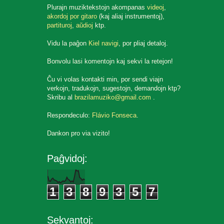
Plurajn muziktekstojn akompanas
videoj
,
akordoj por gitaro
(kaj aliaj instrumentoj),
partituroj
,
aŭdioj
ktp.
Vidu la paĝon
Kiel navigi
, por pliaj detaloj.
Bonvolu lasi komentojn kaj sekvi la retejon!
Ĉu vi volas kontakti min, por sendi viajn
verkojn, tradukojn, sugestojn, demandojn ktp?
Skribu al
brazilamuziko@gmail.com
.
Respondeculo:
Flávio Fonseca
.
Dankon pro via vizito!
Paĝvidoj:
1
3
8
9
3
5
7
Sekvantoj: