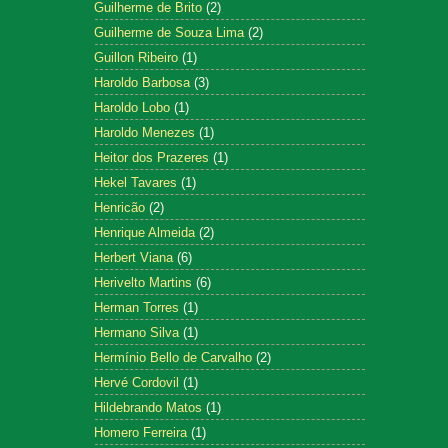
Guilherme de Brito
(2)
Guilherme de Souza Lima
(2)
Guillon Ribeiro
(1)
Haroldo Barbosa
(3)
Haroldo Lobo
(1)
Haroldo Menezes
(1)
Heitor dos Prazeres
(1)
Hekel Tavares
(1)
Henricão
(2)
Henrique Almeida
(2)
Herbert Viana
(6)
Herivelto Martins
(6)
Herman Torres
(1)
Hermano Silva
(1)
Hermínio Bello de Carvalho
(2)
Hervé Cordovil
(1)
Hildebrando Matos
(1)
Homero Ferreira
(1)