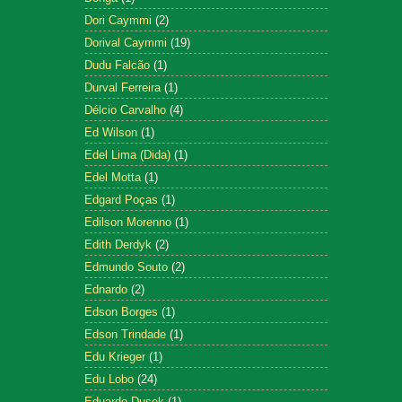
Dori Caymmi
(2)
Dorival Caymmi
(19)
Dudu Falcão
(1)
Durval Ferreira
(1)
Délcio Carvalho
(4)
Ed Wilson
(1)
Edel Lima (Dida)
(1)
Edel Motta
(1)
Edgard Poças
(1)
Edilson Morenno
(1)
Edith Derdyk
(2)
Edmundo Souto
(2)
Ednardo
(2)
Edson Borges
(1)
Edson Trindade
(1)
Edu Krieger
(1)
Edu Lobo
(24)
Eduardo Dusek
(1)