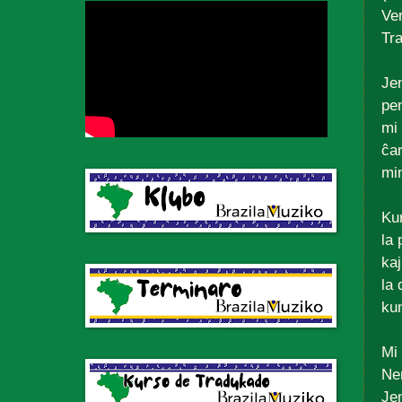
Ve
Tr
Jen
pe
mi 
ĉa
mi
Ku
la 
kaj
la 
ku
Mi 
Ne
Je