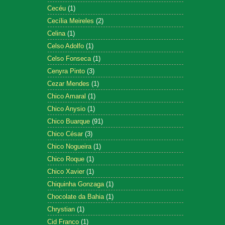
Cecéu
(1)
Cecília Meireles
(2)
Celina
(1)
Celso Adolfo
(1)
Celso Fonseca
(1)
Cenyra Pinto
(3)
Cezar Mendes
(1)
Chico Amaral
(1)
Chico Anysio
(1)
Chico Buarque
(91)
Chico César
(3)
Chico Nogueira
(1)
Chico Roque
(1)
Chico Xavier
(1)
Chiquinha Gonzaga
(1)
Chocolate da Bahia
(1)
Chrystian
(1)
Cid Franco
(1)