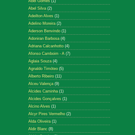
Abel Gomes
(1)
Abel Silva
(2)
Adeilton Alves
(1)
Adelino Moreira
(2)
Aderson Benvindo
(1)
Adoniran Barbosa
(4)
Adriana Calcanhotto
(4)
Afonso Camboim - A
(7)
Aglaia Souza
(4)
Agnaldo Timóteo
(5)
Alberto Ribeiro
(11)
Alceu Valença
(9)
Alcides Caminha
(1)
Alcides Gonçalves
(1)
Alcino Alves
(1)
Alcyr Pires Vermelho
(2)
Alda Oliveira
(1)
Aldir Blanc
(8)