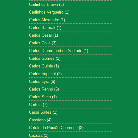
Carlinhos Brown
(5)
Carlinhos Vergueiro
(1)
Carlos Alexandre
(1)
Carlos Barmak
(1)
Carlos Cezar
(1)
Carlos Colla
(3)
Carlos Drummond de Andrade
(1)
Carlos Gomes
(1)
Carlos Guinle
(1)
Carlos Imperial
(2)
Carlos Lyra
(6)
Carlos Rennó
(3)
Carlos Stein
(1)
Cartola
(7)
Cassi Salles
(1)
Cassiano
(4)
Catulo da Paixão Cearense
(3)
Cazuza
(1)