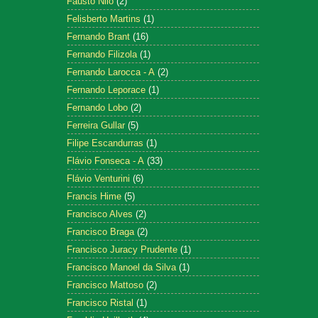
Fausto Nilo
(2)
Felisberto Martins
(1)
Fernando Brant
(16)
Fernando Filizola
(1)
Fernando Larocca - A
(2)
Fernando Leporace
(1)
Fernando Lobo
(2)
Ferreira Gullar
(5)
Filipe Escandurras
(1)
Flávio Fonseca - A
(33)
Flávio Venturini
(6)
Francis Hime
(5)
Francisco Alves
(2)
Francisco Braga
(2)
Francisco Juracy Prudente
(1)
Francisco Manoel da Silva
(1)
Francisco Mattoso
(2)
Francisco Ristal
(1)