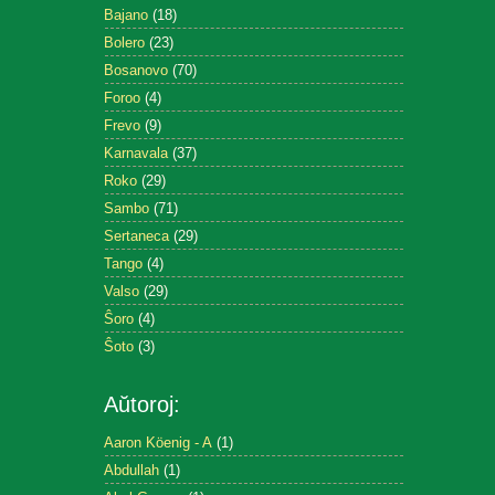
Bajano
(18)
Bolero
(23)
Bosanovo
(70)
Foroo
(4)
Frevo
(9)
Karnavala
(37)
Roko
(29)
Sambo
(71)
Sertaneca
(29)
Tango
(4)
Valso
(29)
Ŝoro
(4)
Ŝoto
(3)
Aŭtoroj:
Aaron Köenig - A
(1)
Abdullah
(1)