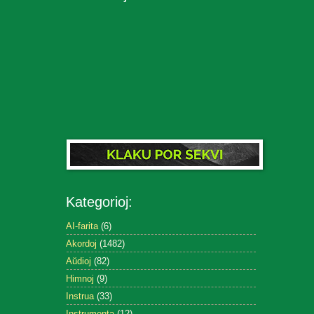
Kategorioj:
AI-farita
(6)
Akordoj
(1482)
Aŭdioj
(82)
Himnoj
(9)
Instrua
(33)
Instrumenta
(12)