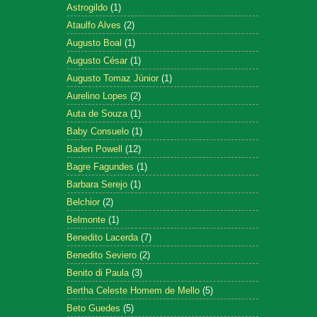
Astrogildo
(1)
Ataulfo Alves
(2)
Augusto Boal
(1)
Augusto César
(1)
Augusto Tomaz Júnior
(1)
Aurelino Lopes
(2)
Auta de Souza
(1)
Baby Consuelo
(1)
Baden Powell
(12)
Bagre Fagundes
(1)
Barbara Serejo
(1)
Belchior
(2)
Belmonte
(1)
Benedito Lacerda
(7)
Benedito Seviero
(2)
Benito di Paula
(3)
Bertha Celeste Homem de Mello
(5)
Beto Guedes
(5)