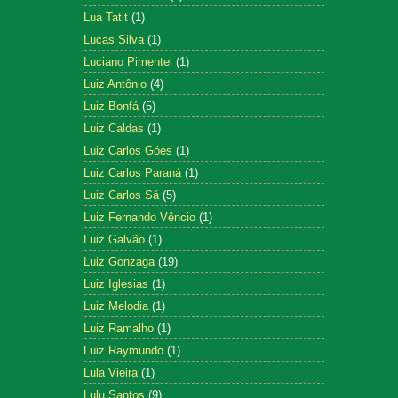
Lua Tatit
(1)
Lucas Silva
(1)
Luciano Pimentel
(1)
Luiz Antônio
(4)
Luiz Bonfá
(5)
Luiz Caldas
(1)
Luiz Carlos Góes
(1)
Luiz Carlos Paraná
(1)
Luiz Carlos Sá
(5)
Luiz Fernando Vêncio
(1)
Luiz Galvão
(1)
Luiz Gonzaga
(19)
Luiz Iglesias
(1)
Luiz Melodia
(1)
Luiz Ramalho
(1)
Luiz Raymundo
(1)
Lula Vieira
(1)
Lulu Santos
(9)