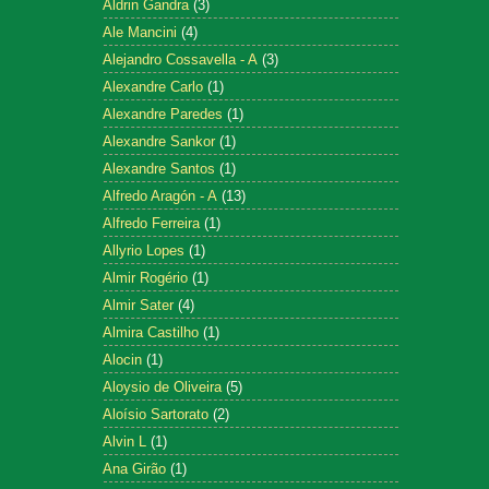
Aldrin Gandra
(3)
Ale Mancini
(4)
Alejandro Cossavella - A
(3)
Alexandre Carlo
(1)
Alexandre Paredes
(1)
Alexandre Sankor
(1)
Alexandre Santos
(1)
Alfredo Aragón - A
(13)
Alfredo Ferreira
(1)
Allyrio Lopes
(1)
Almir Rogério
(1)
Almir Sater
(4)
Almira Castilho
(1)
Alocin
(1)
Aloysio de Oliveira
(5)
Aloísio Sartorato
(2)
Alvin L
(1)
Ana Girão
(1)