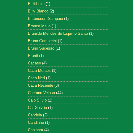
Bi Ribeiro
(1)
Billy Blanco
(2)
Bittencourt Sampaio
(1)
Branco Mello
(1)
Brunilde Mendes do Espírito Santo
(1)
Bruno Gamberini
(1)
Bruno Sucesso
(1)
Brunê
(1)
Cacaso
(4)
Cacá Moraes
(1)
Cacá Neri
(1)
Cacá Rezende
(3)
Caetano Veloso
(44)
Caio Sílvio
(1)
Cal Galvão
(1)
Candeia
(2)
Candinho
(1)
Capinam
(4)