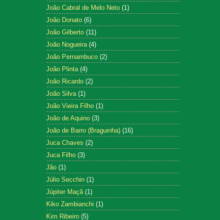
João Cabral de Melo Neto
(1)
João Donato
(6)
João Gilberto
(11)
João Nogueira
(4)
João Pernambuco
(2)
João Plinta
(4)
João Ricardo
(2)
João Silva
(1)
João Vieira Filho
(1)
João de Aquino
(3)
João de Barro (Braguinha)
(16)
Juca Chaves
(2)
Juca Filho
(3)
Jão
(1)
Júlio Secchin
(1)
Júpiter Maçã
(1)
Kiko Zambianchi
(1)
Kim Ribeiro
(5)