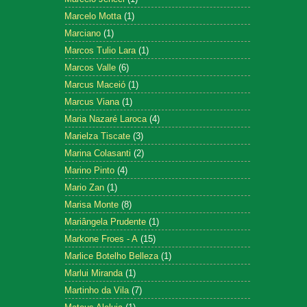
Marcelo Motta
(1)
Marciano
(1)
Marcos Tulio Lara
(1)
Marcos Valle
(6)
Marcus Maceió
(1)
Marcus Viana
(1)
Maria Nazaré Laroca
(4)
Marielza Tiscate
(3)
Marina Colasanti
(2)
Marino Pinto
(4)
Mario Zan
(1)
Marisa Monte
(8)
Mariângela Prudente
(1)
Markone Froes - A
(15)
Marlice Botelho Belleza
(1)
Marlui Miranda
(1)
Martinho da Vila
(7)