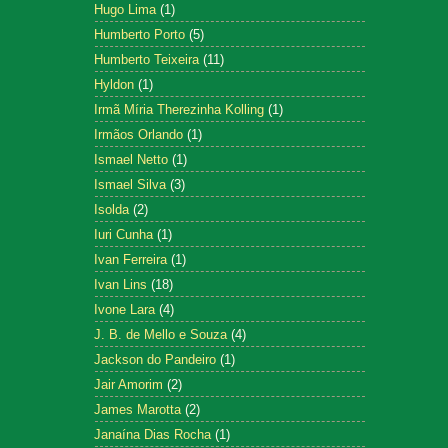
Hugo Lima
(1)
Humberto Porto
(5)
Humberto Teixeira
(11)
Hyldon
(1)
Irmã Míria Therezinha Kolling
(1)
Irmãos Orlando
(1)
Ismael Netto
(1)
Ismael Silva
(3)
Isolda
(2)
Iuri Cunha
(1)
Ivan Ferreira
(1)
Ivan Lins
(18)
Ivone Lara
(4)
J. B. de Mello e Souza
(4)
Jackson do Pandeiro
(1)
Jair Amorim
(2)
James Marotta
(2)
Janaína Dias Rocha
(1)