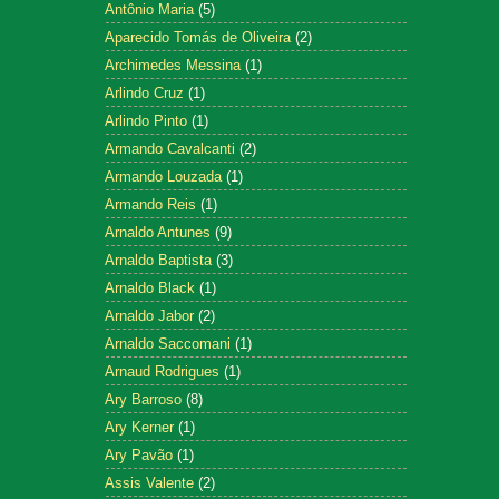
Antônio Maria
(5)
Aparecido Tomás de Oliveira
(2)
Archimedes Messina
(1)
Arlindo Cruz
(1)
Arlindo Pinto
(1)
Armando Cavalcanti
(2)
Armando Louzada
(1)
Armando Reis
(1)
Arnaldo Antunes
(9)
Arnaldo Baptista
(3)
Arnaldo Black
(1)
Arnaldo Jabor
(2)
Arnaldo Saccomani
(1)
Arnaud Rodrigues
(1)
Ary Barroso
(8)
Ary Kerner
(1)
Ary Pavão
(1)
Assis Valente
(2)