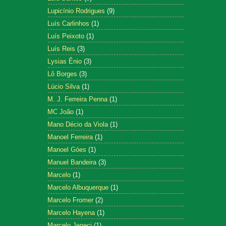
Lupicínio Rodrigues
(9)
Luís Carlinhos
(1)
Luís Peixoto
(1)
Luís Reis
(3)
Lysias Ênio
(3)
Lô Borges
(3)
Lúcio Silva
(1)
M. J. Ferreira Penna
(1)
MC João
(1)
Mano Décio da Viola
(1)
Manoel Ferreira
(1)
Manoel Góes
(1)
Manuel Bandeira
(3)
Marcelo
(1)
Marcelo Albuquerque
(1)
Marcelo Fromer
(2)
Marcelo Hayena
(1)
Marcelo Jeneci
(1)