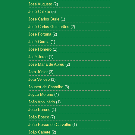
José Augusto
(2)
José Calixto
(5)
José Carlos Burle
(1)
José Carlos Guimarães
(2)
José Fortuna
(2)
José Garcia
(1)
José Homero
(1)
José Jorge
(1)
José Maria de Abreu
(2)
Jota Júnior
(3)
Jota Velloso
(1)
Joubert de Carvalho
(3)
Joyce Moreno
(4)
João Apolinário
(1)
João Barone
(1)
João Bosco
(7)
João Bosco de Carvalho
(1)
João Cabete
(2)