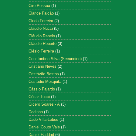
Ciro Pessoa
(1)
Clarice Falcão
(1)
Clodo Ferreira
(2)
Cláudio Nucci
(5)
Cláudio Rabelo
(1)
Cláudio Roberto
(3)
Clésio Ferreira
(1)
Constantino Silva (Secundino)
(1)
Cristiano Neves
(2)
Cristóvão Bastos
(1)
Custódio Mesquita
(1)
Cássio Fajardo
(1)
César Tucci
(1)
Cícero Soares - A
(3)
Dadinho
(1)
Dado Villa-Lobos
(1)
Daniel Couto Vale
(1)
Daniel Haddad
(6)