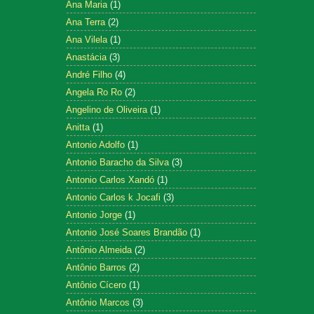
Ana Maria
(1)
Ana Terra
(2)
Ana Vilela
(1)
Anastácia
(3)
André Filho
(4)
Angela Ro Ro
(2)
Angelino de Oliveira
(1)
Anitta
(1)
Antonio Adolfo
(1)
Antonio Baracho da Silva
(3)
Antonio Carlos Xandó
(1)
Antonio Carlos k Jocafi
(3)
Antonio Jorge
(1)
Antonio José Soares Brandão
(1)
Antônio Almeida
(2)
Antônio Barros
(2)
Antônio Cícero
(1)
Antônio Marcos
(3)