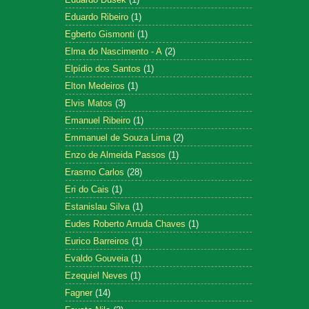
Eduardo Ribeiro
(1)
Egberto Gismonti
(1)
Elma do Nascimento - A
(2)
Elpídio dos Santos
(1)
Elton Medeiros
(1)
Elvis Matos
(3)
Emanuel Ribeiro
(1)
Emmanuel de Souza Lima
(2)
Enzo de Almeida Passos
(1)
Erasmo Carlos
(28)
Eri do Cais
(1)
Estanislau Silva
(1)
Eudes Roberto Arruda Chaves
(1)
Eurico Barreiros
(1)
Evaldo Gouveia
(1)
Ezequiel Neves
(1)
Fagner
(14)