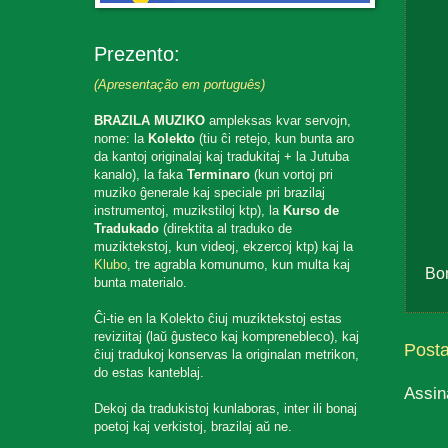
Prezento:
(Apresentação em português)
BRAZILA MUZIKO
ampleksas kvar servojn,
nome: la
Kolekto
(tiu ĉi retejo, kun bunta aro
da kantoj originalaj kaj tradukitaj + la Jutuba
kanalo), la faka
Terminaro
(kun vortoj pri
muziko ĝenerale kaj speciale pri brazilaj
instrumentoj, muzikstiloj ktp), la
Kurso de
Tradukado
(direktita al traduko de
muziktekstoj, kun videoj, ekzercoj ktp) kaj la
Klubo
, tre agrabla komunumo, kun multa kaj
Bo
bunta materialo.
Ĉi-tie en la Kolekto ĉiuj muziktekstoj estas
reviziitaj (laŭ ĝusteco kaj komprenebleco), kaj
Post
ĉiuj tradukoj konservas la originalan metrikon,
do estas kanteblaj.
Assin
Dekoj da tradukistoj kunlaboras, inter ili bonaj
poetoj kaj verkistoj, brazilaj aŭ ne.