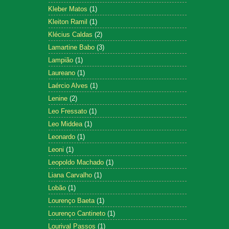
Kleber Matos
(1)
Kleiton Ramil
(1)
Klécius Caldas
(2)
Lamartine Babo
(3)
Lampião
(1)
Laureano
(1)
Laércio Alves
(1)
Lenine
(2)
Leo Fressato
(1)
Leo Middea
(1)
Leonardo
(1)
Leoni
(1)
Leopoldo Machado
(1)
Liana Carvalho
(1)
Lobão
(1)
Lourenço Baeta
(1)
Lourenço Cantineto
(1)
Lourival Passos
(1)