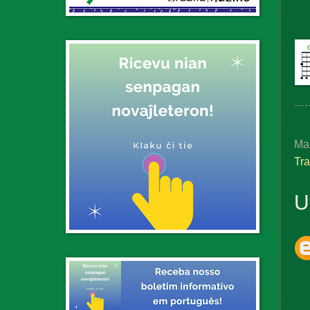
Ma
Tr
U