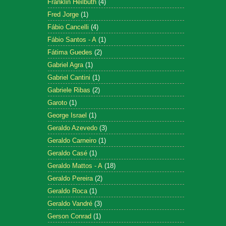
Franklin Heilbuth
(4)
Fred Jorge
(1)
Fábio Cancelli
(4)
Fábio Santos - A
(1)
Fátima Guedes
(2)
Gabriel Agra
(1)
Gabriel Cantini
(1)
Gabriele Ribas
(2)
Garoto
(1)
George Israel
(1)
Geraldo Azevedo
(3)
Geraldo Carneiro
(1)
Geraldo Casé
(1)
Geraldo Mattos - A
(18)
Geraldo Pereira
(2)
Geraldo Roca
(1)
Geraldo Vandré
(3)
Gerson Conrad
(1)