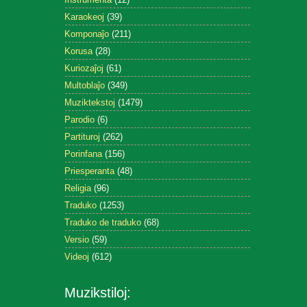
Karaokeoj
(39)
Komponaĵo
(211)
Korusa
(28)
Kuriozaĵoj
(61)
Multoblaĵo
(349)
Muziktekstoj
(1479)
Parodio
(6)
Partituroj
(262)
Porinfana
(156)
Priesperanta
(48)
Religia
(96)
Traduko
(1253)
Traduko de traduko
(68)
Versio
(59)
Videoj
(612)
Muzikstiloj: