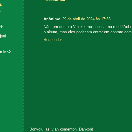
j
,
,
Anônimo
29 de abril de 2024 às 17:35
oj.
Não tem como a Vinilkosmo publicar na rede? Acho
o álbum, mas eles poderiam entrar em contato com 
jon!
Responder
n
n ktp?
Bonvolu lasi vian komenton. Dankon!