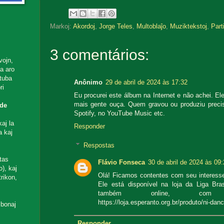
Markoj:
Akordoj
,
Jorge Teles
,
Multoblaĵo
,
Muziktekstoj
,
Parti
3 comentários:
vojn,
ta aro
utuba
Anônimo
29 de abril de 2024 às 17:32
ri
Eu procurei este álbum na Internet e não achei. El
mais gente ouça. Quem gravou ou produziu precisa
de
Spotify, no YouTube Music etc.
aj la
Responder
a kaj
Respostas
tas
Flávio Fonseca
30 de abril de 2024 às 09
), kaj
Olá! Ficamos contentes com seu interesse
rikon,
Ele está disponível na loja da Liga Bra
também online, com p
https://loja.esperanto.org.br/produto/ni-dan
 bonaj
Responder