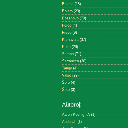
Bajano
(18)
Bolero
(23)
Bosanovo
(70)
Foroo
(4)
Frevo
(9)
Karnavala
(37)
Roko
(29)
Sambo
(71)
Sertaneca
(30)
Tango
(4)
Valso
(29)
Ŝoro
(4)
Ŝoto
(3)
Aŭtoroj:
Aaron Köenig - A
(1)
Abdullah
(1)