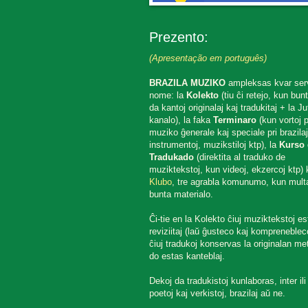
Prezento:
(Apresentação em português)
BRAZILA MUZIKO
ampleksas kvar ser
nome: la
Kolekto
(tiu ĉi retejo, kun bun
da kantoj originalaj kaj tradukitaj + la J
kanalo), la faka
Terminaro
(kun vortoj p
muziko ĝenerale kaj speciale pri brazilaj
instrumentoj, muzikstiloj ktp), la
Kurso 
Tradukado
(direktita al traduko de
muziktekstoj, kun videoj, ekzercoj ktp) k
Klubo
, tre agrabla komunumo, kun mult
bunta materialo.
Ĉi-tie en la Kolekto ĉiuj muziktekstoj es
reviziitaj (laŭ ĝusteco kaj komprenebleco
ĉiuj tradukoj konservas la originalan met
do estas kanteblaj.
Dekoj da tradukistoj kunlaboras, inter ili
poetoj kaj verkistoj, brazilaj aŭ ne.