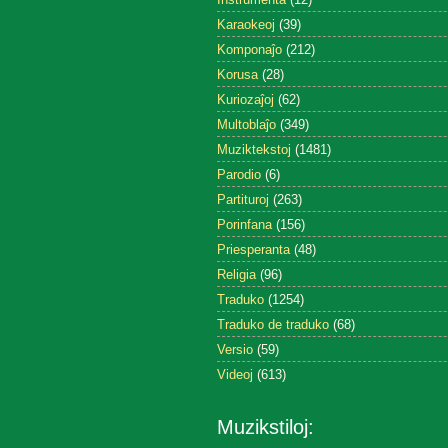
Karaokeoj
(39)
Komponaĵo
(212)
Korusa
(28)
Kuriozaĵoj
(62)
Multoblaĵo
(349)
Muziktekstoj
(1481)
Parodio
(6)
Partituroj
(263)
Porinfana
(156)
Priesperanta
(48)
Religia
(96)
Traduko
(1254)
Traduko de traduko
(68)
Versio
(59)
Videoj
(613)
Muzikstiloj: