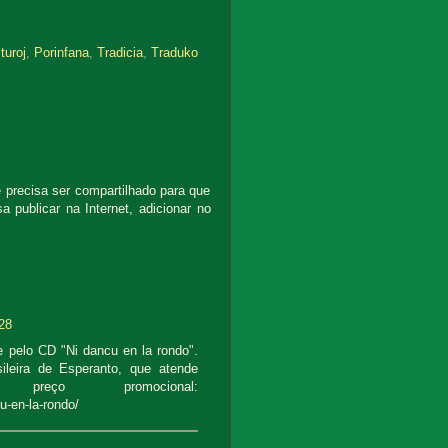
turoj
,
Porinfana
,
Tradicia
,
Traduko
e precisa ser compartilhado para que
 publicar na Internet, adicionar no
:28
 pelo CD "Ni dancu en la rondo".
sileira de Esperanto, que atende
reço promocional:
cu-en-la-rondo/