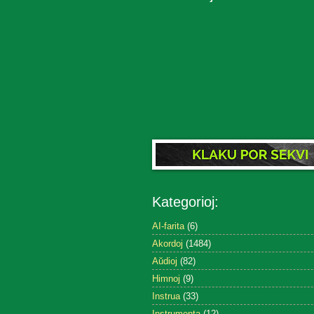
Kategorioj:
AI-farita
(6)
Akordoj
(1484)
Aŭdioj
(82)
Himnoj
(9)
Instrua
(33)
Instrumenta
(12)