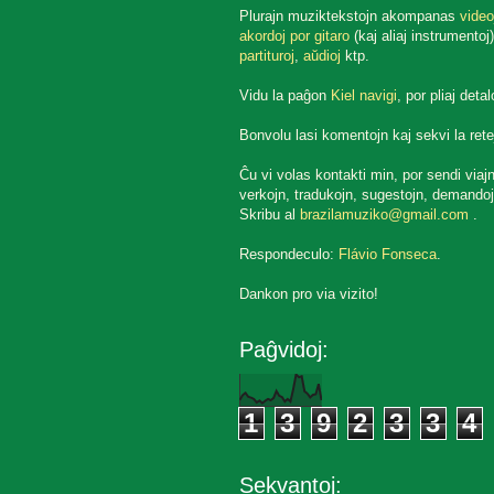
Plurajn muziktekstojn akompanas
video
akordoj por gitaro
(kaj aliaj instrumentoj)
partituroj
,
aŭdioj
ktp.
Vidu la paĝon
Kiel navigi
, por pliaj detal
Bonvolu lasi komentojn kaj sekvi la rete
Ĉu vi volas kontakti min, por sendi viaj
verkojn, tradukojn, sugestojn, demandoj
Skribu al
brazilamuziko@gmail.com
.
Respondeculo:
Flávio Fonseca
.
Dankon pro via vizito!
Paĝvidoj:
1
3
9
2
3
3
4
Sekvantoj: