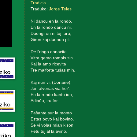
Tradicia
Traduko:
Jorge Teles
Ni dancu en la rondo,
En la rondo dancu ni.
Duongiron ni tuj faru,
Giron kaj duonon pli.
De l'ringo donacita
Vitra gemo rompis sin.
Kaj la amo ricevita
Tre malforte tuŝas min.
Kaj nun vi, (Doriane),
Jen alvenas via hor'.
En la rondo kantu ion,
Adiaŭu, iru for.
Paŝante sur la monto
Estas bovo kaj bovino.
Se vi volas mian kison,
Petu tuj al la avino.