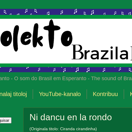
anto - O som do Brasil em Esperanto - The sound of Braz
nalaj titoloj
YouTube-kanalo
Kontribuu
Ni dancu en la rondo
(Originala titolo: Ciranda cirandinha)