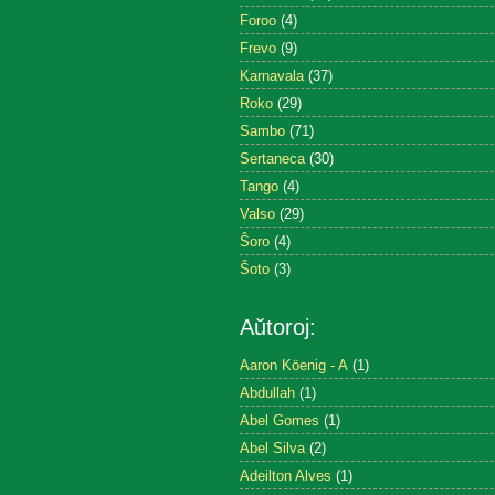
Foroo
(4)
Frevo
(9)
Karnavala
(37)
Roko
(29)
Sambo
(71)
Sertaneca
(30)
Tango
(4)
Valso
(29)
Ŝoro
(4)
Ŝoto
(3)
Aŭtoroj:
Aaron Köenig - A
(1)
Abdullah
(1)
Abel Gomes
(1)
Abel Silva
(2)
Adeilton Alves
(1)