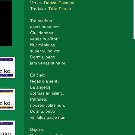
Verkis:
Dorival Caymmi
Traduko:
Túlio Flores
Tre malfrua
estas nuna hor'.
Ĉiuj dormas,
venas la aŭror'.
Nur mi viglas
super vi, ho kor'.
Dormu, bebo
jam venas suna or'.
En ĉielo
regas dia sent'.
La anĝeloj
dormas en silent'.
Patrineto
ripozon volas nun.
Dormu, bebo
vin lulos paĉjo nun.
Bajuŝki