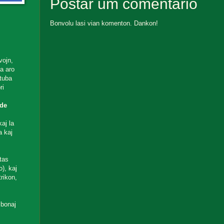
Postar um comentário
Bonvolu lasi vian komenton. Dankon!
vojn,
ta aro
utuba
ri
de
aj la
a kaj
tas
), kaj
rikon,
 bonaj