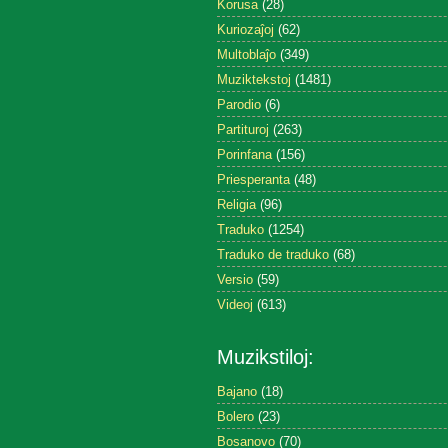
Korusa
(28)
Kuriozaĵoj
(62)
Multoblaĵo
(349)
Muziktekstoj
(1481)
Parodio
(6)
Partituroj
(263)
Porinfana
(156)
Priesperanta
(48)
Religia
(96)
Traduko
(1254)
Traduko de traduko
(68)
Versio
(59)
Videoj
(613)
Muzikstiloj:
Bajano
(18)
Bolero
(23)
Bosanovo
(70)