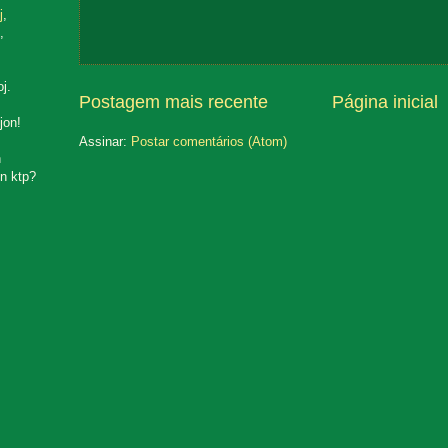
j
,
,
oj.
Postagem mais recente
Página inicial
jon!
Assinar:
Postar comentários (Atom)
n
n ktp?