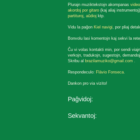
Plurajn muziktekstojn akompanas
video
akordoj por gitaro
(kaj aliaj instrumentoj)
partituroj
,
aŭdioj
ktp.
Vidu la paĝon
Kiel navigi
, por pliaj detal
Bonvolu lasi komentojn kaj sekvi la rete
Ĉu vi volas kontakti min, por sendi viaj
verkojn, tradukojn, sugestojn, demandoj
Skribu al
brazilamuziko@gmail.com
.
Respondeculo:
Flávio Fonseca
.
Dankon pro via vizito!
Paĝvidoj:
Sekvantoj: