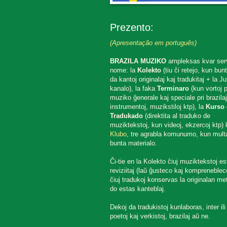
Prezento:
(Apresentação em português)
BRAZILA MUZIKO
ampleksas kvar ser
nome: la
Kolekto
(tiu ĉi retejo, kun bun
da kantoj originalaj kaj tradukitaj + la J
kanalo), la faka
Terminaro
(kun vortoj p
muziko ĝenerale kaj speciale pri brazilaj
instrumentoj, muzikstiloj ktp), la
Kurso 
Tradukado
(direktita al traduko de
muziktekstoj, kun videoj, ekzercoj ktp) k
Klubo
, tre agrabla komunumo, kun mult
bunta materialo.
Ĉi-tie en la Kolekto ĉiuj muziktekstoj es
reviziitaj (laŭ ĝusteco kaj komprenebleco
ĉiuj tradukoj konservas la originalan met
do estas kanteblaj.
Dekoj da tradukistoj kunlaboras, inter ili
poetoj kaj verkistoj, brazilaj aŭ ne.