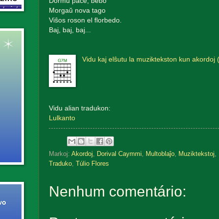
Dormu pace, bebo
Morgaŭ nova tago
Viŝos roson el florbedo.
Baj, baj, baj...
Vidu kaj elŝutu la muziktekston kun akordoj 
Vidu alian tradukon:
Lulkanto
Markoj:
Akordoj
,
Dorival Caymmi
,
Multoblaĵo
,
Muziktekstoj
,
Traduko
,
Túlio Flores
Nenhum comentário: