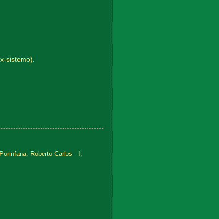
(x-sistemo).
Porinfana
,
Roberto Carlos - I
,