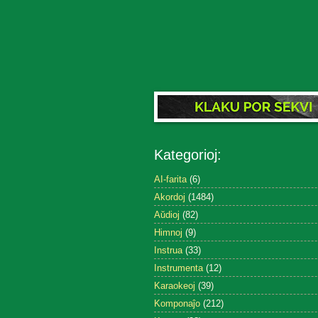
Kategorioj:
AI-farita
(6)
Akordoj
(1484)
Aŭdioj
(82)
Himnoj
(9)
Instrua
(33)
Instrumenta
(12)
Karaokeoj
(39)
Komponaĵo
(212)