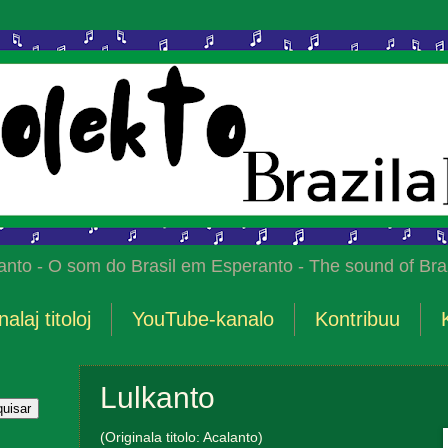
anto - O som do Brasil em Esperanto - The sound of Braz
nalaj titoloj
YouTube-kanalo
Kontribuu
Lulkanto
(Originala titolo: Acalanto)