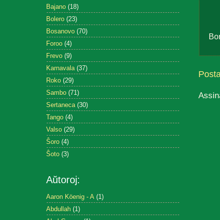
Bajano
(18)
Bolero
(23)
Bosanovo
(70)
Bo
Foroo
(4)
Frevo
(9)
Karnavala
(37)
Post
Roko
(29)
Sambo
(71)
Assin
Sertaneca
(30)
Tango
(4)
Valso
(29)
Ŝoro
(4)
Ŝoto
(3)
Aŭtoroj:
Aaron Köenig - A
(1)
Abdullah
(1)