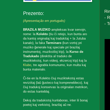
Ri
Prezento:
- 
(Apresentação em português)
- 
BRAZILA MUZIKO
ampleksas kvar servojn,
nome: la
Kolekto
(tiu ĉi retejo, kun bunta aro
da kantoj originalaj kaj tradukitaj + la Jutuba
kanalo), la faka
Terminaro
(kun vortoj pri
muziko ĝenerale kaj speciale pri brazilaj
instrumentoj, muzikstiloj ktp), la
Kurso de
Tradukado
(direktita al traduko de
muziktekstoj, kun videoj, ekzercoj ktp) kaj la
Klubo
, tre agrabla komunumo, kun multa kaj
bunta materialo.
Ĉi-tie en la Kolekto ĉiuj muziktekstoj estas
reviziitaj (laŭ ĝusteco kaj komprenebleco), kaj
ĉiuj tradukoj konservas la originalan metrikon,
do estas kanteblaj.
Dekoj da tradukistoj kunlaboras, inter ili bonaj
poetoj kaj verkistoj, brazilaj aŭ ne.