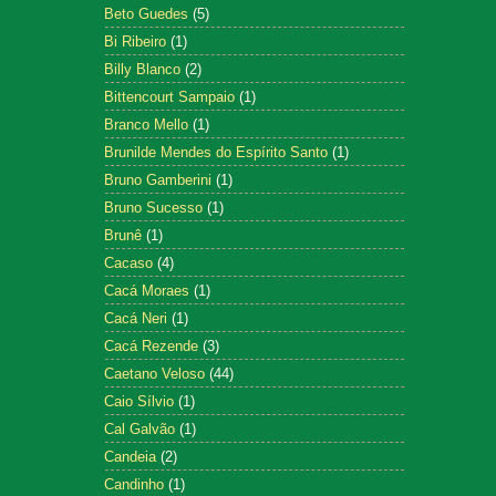
Beto Guedes
(5)
Bi Ribeiro
(1)
Billy Blanco
(2)
Bittencourt Sampaio
(1)
Branco Mello
(1)
Brunilde Mendes do Espírito Santo
(1)
Bruno Gamberini
(1)
Bruno Sucesso
(1)
Brunê
(1)
Cacaso
(4)
Cacá Moraes
(1)
Cacá Neri
(1)
Cacá Rezende
(3)
Caetano Veloso
(44)
Caio Sílvio
(1)
Cal Galvão
(1)
Candeia
(2)
Candinho
(1)