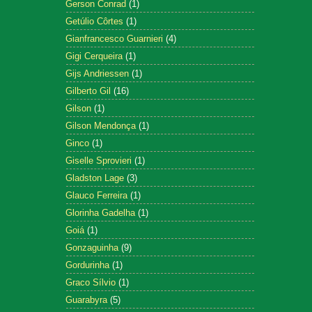
Gerson Conrad
(1)
Getúlio Côrtes
(1)
Gianfrancesco Guarnieri
(4)
Gigi Cerqueira
(1)
Gijs Andriessen
(1)
Gilberto Gil
(16)
Gilson
(1)
Gilson Mendonça
(1)
Ginco
(1)
Giselle Sprovieri
(1)
Gladston Lage
(3)
Glauco Ferreira
(1)
Glorinha Gadelha
(1)
Goiá
(1)
Gonzaguinha
(9)
Gordurinha
(1)
Graco Sílvio
(1)
Guarabyra
(5)