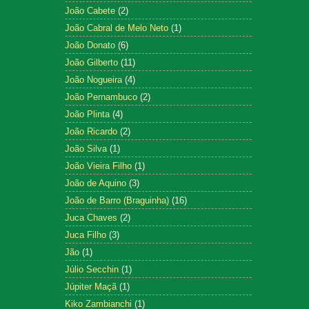
João Cabete
(2)
João Cabral de Melo Neto
(1)
João Donato
(6)
João Gilberto
(11)
João Nogueira
(4)
João Pernambuco
(2)
João Plinta
(4)
João Ricardo
(2)
João Silva
(1)
João Vieira Filho
(1)
João de Aquino
(3)
João de Barro (Braguinha)
(16)
Juca Chaves
(2)
Juca Filho
(3)
Jão
(1)
Júlio Secchin
(1)
Júpiter Maçã
(1)
Kiko Zambianchi
(1)