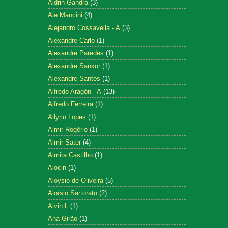
Aldrin Gandra
(3)
Ale Mancini
(4)
Alejandro Cossavella - A
(3)
Alexandre Carlo
(1)
Alexandre Paredes
(1)
Alexandre Sankor
(1)
Alexandre Santos
(1)
Alfredo Aragón - A
(13)
Alfredo Ferreira
(1)
Allyrio Lopes
(1)
Almir Rogério
(1)
Almir Sater
(4)
Almira Castilho
(1)
Alocin
(1)
Aloysio de Oliveira
(5)
Aloísio Sartorato
(2)
Alvin L
(1)
Ana Girão
(1)