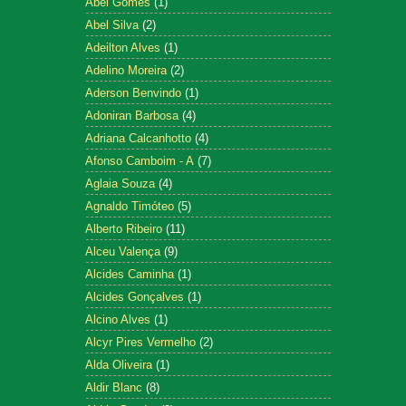
Abel Gomes
(1)
Abel Silva
(2)
Adeilton Alves
(1)
Adelino Moreira
(2)
Aderson Benvindo
(1)
Adoniran Barbosa
(4)
Adriana Calcanhotto
(4)
Afonso Camboim - A
(7)
Aglaia Souza
(4)
Agnaldo Timóteo
(5)
Alberto Ribeiro
(11)
Alceu Valença
(9)
Alcides Caminha
(1)
Alcides Gonçalves
(1)
Alcino Alves
(1)
Alcyr Pires Vermelho
(2)
Alda Oliveira
(1)
Aldir Blanc
(8)