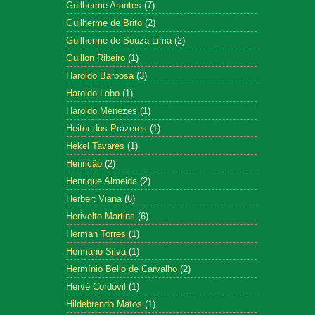
Guilherme Arantes
(7)
Guilherme de Brito
(2)
Guilherme de Souza Lima
(2)
Guillon Ribeiro
(1)
Haroldo Barbosa
(3)
Haroldo Lobo
(1)
Haroldo Menezes
(1)
Heitor dos Prazeres
(1)
Hekel Tavares
(1)
Henricão
(2)
Henrique Almeida
(2)
Herbert Viana
(6)
Herivelto Martins
(6)
Herman Torres
(1)
Hermano Silva
(1)
Hermínio Bello de Carvalho
(2)
Hervé Cordovil
(1)
Hildebrando Matos
(1)