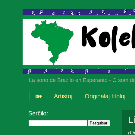
La sono de Brazilo en Esperanto - O som do
🏡
Artistoj
Originalaj titoloj
Serĉilo:
L
(Or