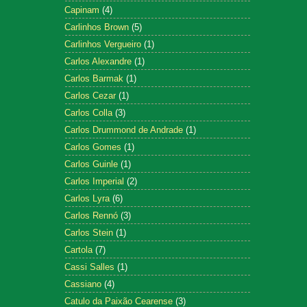
Capinam
(4)
Carlinhos Brown
(5)
Carlinhos Vergueiro
(1)
Carlos Alexandre
(1)
Carlos Barmak
(1)
Carlos Cezar
(1)
Carlos Colla
(3)
Carlos Drummond de Andrade
(1)
Carlos Gomes
(1)
Carlos Guinle
(1)
Carlos Imperial
(2)
Carlos Lyra
(6)
Carlos Rennó
(3)
Carlos Stein
(1)
Cartola
(7)
Cassi Salles
(1)
Cassiano
(4)
Catulo da Paixão Cearense
(3)