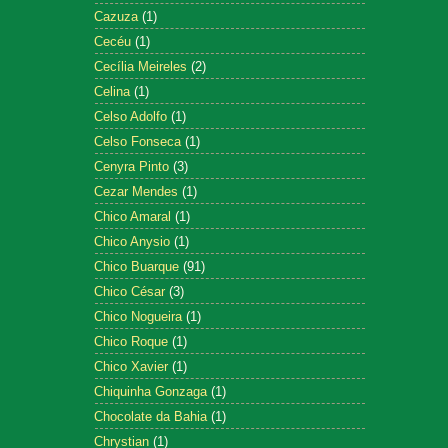
Cazuza
(1)
Cecéu
(1)
Cecília Meireles
(2)
Celina
(1)
Celso Adolfo
(1)
Celso Fonseca
(1)
Cenyra Pinto
(3)
Cezar Mendes
(1)
Chico Amaral
(1)
Chico Anysio
(1)
Chico Buarque
(91)
Chico César
(3)
Chico Nogueira
(1)
Chico Roque
(1)
Chico Xavier
(1)
Chiquinha Gonzaga
(1)
Chocolate da Bahia
(1)
Chrystian
(1)