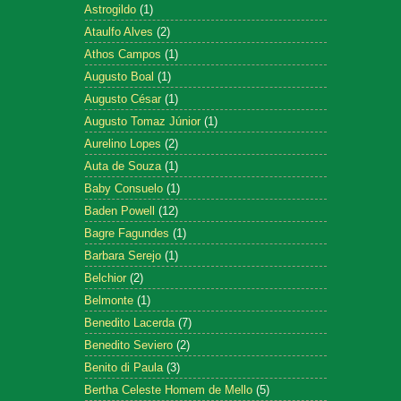
Astrogildo
(1)
Ataulfo Alves
(2)
Athos Campos
(1)
Augusto Boal
(1)
Augusto César
(1)
Augusto Tomaz Júnior
(1)
Aurelino Lopes
(2)
Auta de Souza
(1)
Baby Consuelo
(1)
Baden Powell
(12)
Bagre Fagundes
(1)
Barbara Serejo
(1)
Belchior
(2)
Belmonte
(1)
Benedito Lacerda
(7)
Benedito Seviero
(2)
Benito di Paula
(3)
Bertha Celeste Homem de Mello
(5)