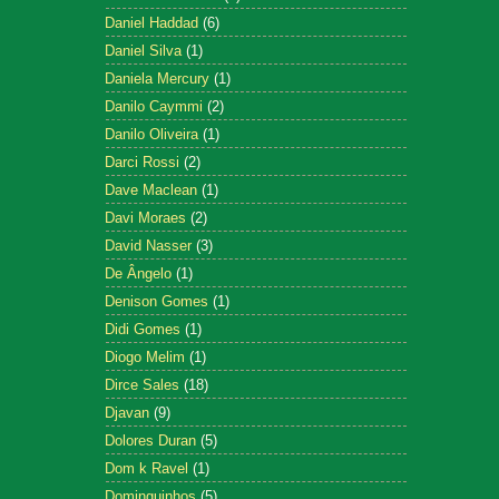
Daniel Haddad
(6)
Daniel Silva
(1)
Daniela Mercury
(1)
Danilo Caymmi
(2)
Danilo Oliveira
(1)
Darci Rossi
(2)
Dave Maclean
(1)
Davi Moraes
(2)
David Nasser
(3)
De Ângelo
(1)
Denison Gomes
(1)
Didi Gomes
(1)
Diogo Melim
(1)
Dirce Sales
(18)
Djavan
(9)
Dolores Duran
(5)
Dom k Ravel
(1)
Dominguinhos
(5)