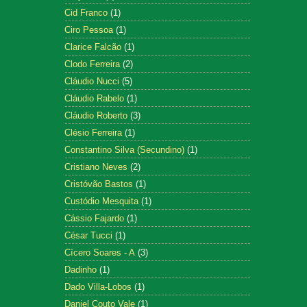
Cid Franco
(1)
Ciro Pessoa
(1)
Clarice Falcão
(1)
Clodo Ferreira
(2)
Cláudio Nucci
(5)
Cláudio Rabelo
(1)
Cláudio Roberto
(3)
Clésio Ferreira
(1)
Constantino Silva (Secundino)
(1)
Cristiano Neves
(2)
Cristóvão Bastos
(1)
Custódio Mesquita
(1)
Cássio Fajardo
(1)
César Tucci
(1)
Cícero Soares - A
(3)
Dadinho
(1)
Dado Villa-Lobos
(1)
Daniel Couto Vale
(1)