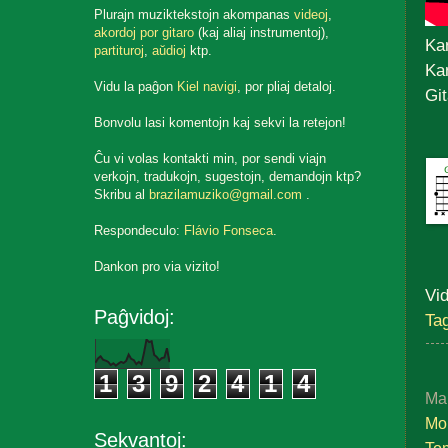
Plurajn muziktekstojn akompanas
videoj
,
akordoj por gitaro
(kaj aliaj instrumentoj),
Ka
partituroj
,
aŭdioj
ktp.
Kan
Vidu la paĝon
Kiel navigi
, por pliaj detaloj.
Git
Bonvolu lasi komentojn kaj sekvi la retejon!
Ĉu vi volas kontakti min, por sendi viajn
verkojn, tradukojn, sugestojn, demandojn ktp?
Skribu al
brazilamuziko@gmail.com
.
Respondeculo:
Flávio Fonseca
.
Dankon pro via vizito!
Vid
Paĝvidoj:
Ta
1
3
9
2
4
1
4
Ma
Mor
Sekvantoj: