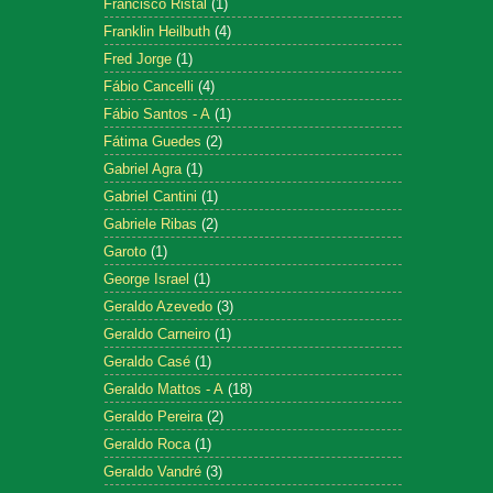
Francisco Ristal
(1)
Franklin Heilbuth
(4)
Fred Jorge
(1)
Fábio Cancelli
(4)
Fábio Santos - A
(1)
Fátima Guedes
(2)
Gabriel Agra
(1)
Gabriel Cantini
(1)
Gabriele Ribas
(2)
Garoto
(1)
George Israel
(1)
Geraldo Azevedo
(3)
Geraldo Carneiro
(1)
Geraldo Casé
(1)
Geraldo Mattos - A
(18)
Geraldo Pereira
(2)
Geraldo Roca
(1)
Geraldo Vandré
(3)