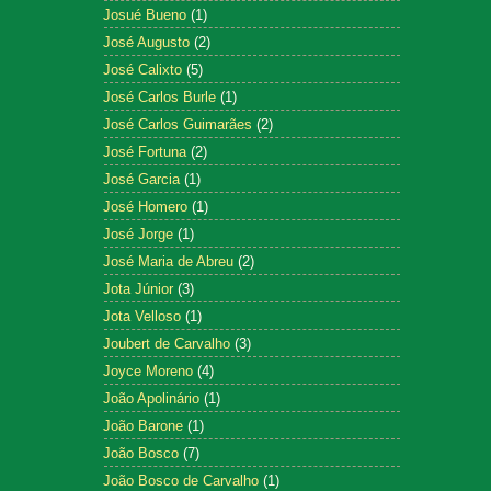
Josué Bueno
(1)
José Augusto
(2)
José Calixto
(5)
José Carlos Burle
(1)
José Carlos Guimarães
(2)
José Fortuna
(2)
José Garcia
(1)
José Homero
(1)
José Jorge
(1)
José Maria de Abreu
(2)
Jota Júnior
(3)
Jota Velloso
(1)
Joubert de Carvalho
(3)
Joyce Moreno
(4)
João Apolinário
(1)
João Barone
(1)
João Bosco
(7)
João Bosco de Carvalho
(1)