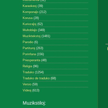
Karaokeoj
(39)
Komponaĵo
(212)
Korusa
(28)
Kuriozaĵoj
(62)
Multoblaĵo
(349)
Muziktekstoj
(1481)
Parodio
(6)
Partituroj
(263)
Porinfana
(156)
Priesperanta
(48)
Religia
(96)
Traduko
(1254)
Traduko de traduko
(68)
Versio
(59)
Videoj
(613)
Muzikstiloj: