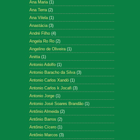
Ana Maria
(1)
Ana Terra
(2)
Ana Vilela
(1)
Anastácia
(3)
André Filho
(4)
Angela Ro Ro
(2)
Angelino de Oliveira
(1)
Anitta
(1)
Antonio Adolfo
(1)
Antonio Baracho da Silva
(3)
Antonio Carlos Xandó
(1)
Antonio Carlos k Jocafi
(3)
Antonio Jorge
(1)
Antonio José Soares Brandão
(1)
Antônio Almeida
(2)
Antônio Barros
(2)
Antônio Cícero
(1)
Antônio Marcos
(3)