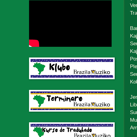
Ve
Tr
Ba
Kaj
Se
Kaj
Po
Ple
Se
Kok
Jen
Lib
Su
Muĝ
Am