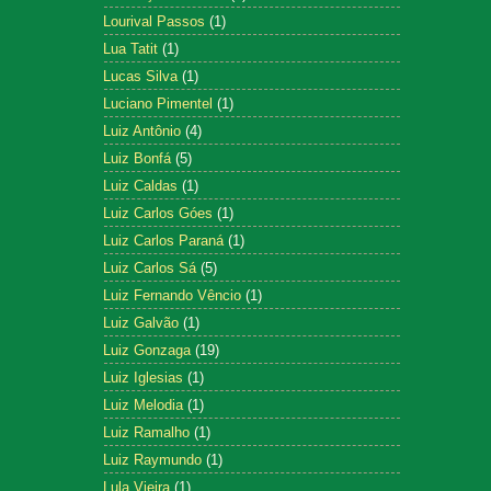
Lourival Passos
(1)
Lua Tatit
(1)
Lucas Silva
(1)
Luciano Pimentel
(1)
Luiz Antônio
(4)
Luiz Bonfá
(5)
Luiz Caldas
(1)
Luiz Carlos Góes
(1)
Luiz Carlos Paraná
(1)
Luiz Carlos Sá
(5)
Luiz Fernando Vêncio
(1)
Luiz Galvão
(1)
Luiz Gonzaga
(19)
Luiz Iglesias
(1)
Luiz Melodia
(1)
Luiz Ramalho
(1)
Luiz Raymundo
(1)
Lula Vieira
(1)