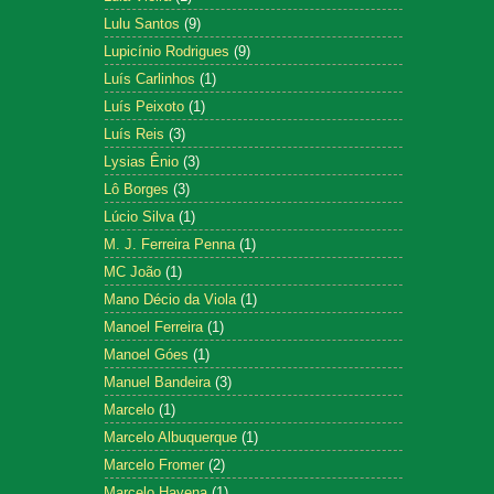
Lulu Santos
(9)
Lupicínio Rodrigues
(9)
Luís Carlinhos
(1)
Luís Peixoto
(1)
Luís Reis
(3)
Lysias Ênio
(3)
Lô Borges
(3)
Lúcio Silva
(1)
M. J. Ferreira Penna
(1)
MC João
(1)
Mano Décio da Viola
(1)
Manoel Ferreira
(1)
Manoel Góes
(1)
Manuel Bandeira
(3)
Marcelo
(1)
Marcelo Albuquerque
(1)
Marcelo Fromer
(2)
Marcelo Hayena
(1)