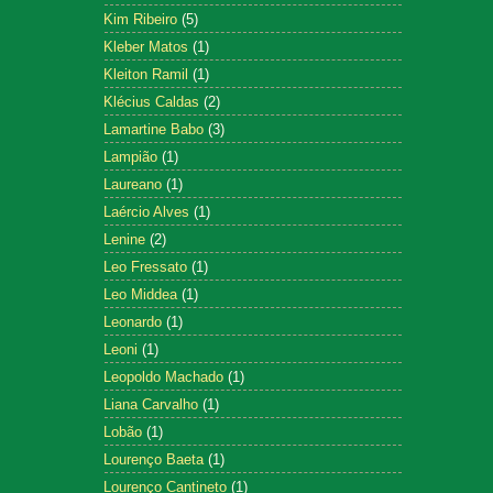
Kim Ribeiro
(5)
Kleber Matos
(1)
Kleiton Ramil
(1)
Klécius Caldas
(2)
Lamartine Babo
(3)
Lampião
(1)
Laureano
(1)
Laércio Alves
(1)
Lenine
(2)
Leo Fressato
(1)
Leo Middea
(1)
Leonardo
(1)
Leoni
(1)
Leopoldo Machado
(1)
Liana Carvalho
(1)
Lobão
(1)
Lourenço Baeta
(1)
Lourenço Cantineto
(1)