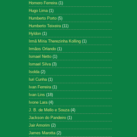
Homero Ferreira
(1)
Hugo Lima
(1)
Humberto Porto
(5)
Humberto Teixeira
(11)
Hyldon
(1)
Irmã Míria Therezinha Kolling
(1)
Irmãos Orlando
(1)
Ismael Netto
(1)
Ismael Silva
(3)
Isolda
(2)
Iuri Cunha
(1)
Ivan Ferreira
(1)
Ivan Lins
(18)
Ivone Lara
(4)
J. B. de Mello e Souza
(4)
Jackson do Pandeiro
(1)
Jair Amorim
(2)
James Marotta
(2)