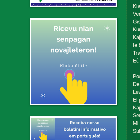
Ki
Ve
Ĝi
Ku
Kaj
Ie 
Tra
Eĉ 
Po
De 
Le
El 
Kaj
Se
Mi
Sub