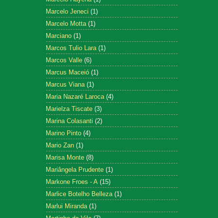
Marcelo Jeneci
(1)
Marcelo Motta
(1)
Marciano
(1)
Marcos Tulio Lara
(1)
Marcos Valle
(6)
Marcus Maceió
(1)
Marcus Viana
(1)
Maria Nazaré Laroca
(4)
Marielza Tiscate
(3)
Marina Colasanti
(2)
Marino Pinto
(4)
Mario Zan
(1)
Marisa Monte
(8)
Mariângela Prudente
(1)
Markone Froes - A
(15)
Marlice Botelho Belleza
(1)
Marlui Miranda
(1)