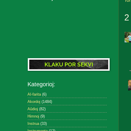
Tom
2
Kategorioj:
AI-farita
(6)
Akordoj
(1484)
Aŭdioj
(82)
Himnoj
(9)
Instrua
(33)
Instrumenta
(12)