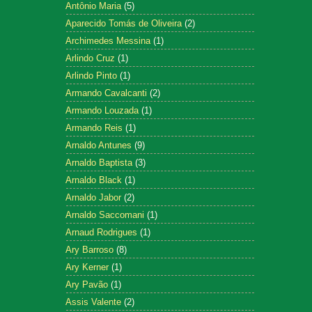
Antônio Maria
(5)
Aparecido Tomás de Oliveira
(2)
Archimedes Messina
(1)
Arlindo Cruz
(1)
Arlindo Pinto
(1)
Armando Cavalcanti
(2)
Armando Louzada
(1)
Armando Reis
(1)
Arnaldo Antunes
(9)
Arnaldo Baptista
(3)
Arnaldo Black
(1)
Arnaldo Jabor
(2)
Arnaldo Saccomani
(1)
Arnaud Rodrigues
(1)
Ary Barroso
(8)
Ary Kerner
(1)
Ary Pavão
(1)
Assis Valente
(2)