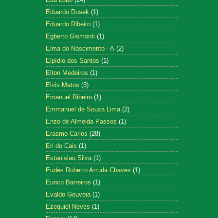
Eduardo Dusek
(1)
Eduardo Ribeiro
(1)
Egberto Gismonti
(1)
Elma do Nascimento - A
(2)
Elpídio dos Santos
(1)
Elton Medeiros
(1)
Elvis Matos
(3)
Emanuel Ribeiro
(1)
Emmanuel de Souza Lima
(2)
Enzo de Almeida Passos
(1)
Erasmo Carlos
(28)
Eri do Cais
(1)
Estanislau Silva
(1)
Eudes Roberto Arruda Chaves
(1)
Eurico Barreiros
(1)
Evaldo Gouveia
(1)
Ezequiel Neves
(1)