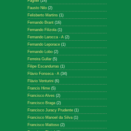
Fagner
(14)
Fausto Nilo
(2)
Felisberto Martins
(1)
Fernando Brant
(16)
Fernando Filizola
(1)
Fernando Larocca - A
(2)
Fernando Leporace
(1)
Fernando Lobo
(2)
Ferreira Gullar
(5)
Filipe Escandurras
(1)
Flávio Fonseca - A
(34)
Flávio Venturini
(6)
Francis Hime
(5)
Francisco Alves
(2)
Francisco Braga
(2)
Francisco Juracy Prudente
(1)
Francisco Manoel da Silva
(1)
Francisco Mattoso
(2)