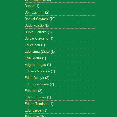
Donga
(1)
Dori Caymmi
(2)
Dorival Caymmi
(19)
Dudu Falcão
(1)
Durval Ferreira
(1)
Délcio Carvalho
(4)
Ed Wilson
(1)
Edel Lima (Dida)
(1)
Edel Motta
(1)
Edgard Poças
(1)
Edilson Morenno
(1)
Edith Derdyk
(2)
Edmundo Souto
(2)
Ednardo
(2)
Edson Borges
(1)
Edson Trindade
(1)
Edu Krieger
(1)
Edu Lobo
(24)