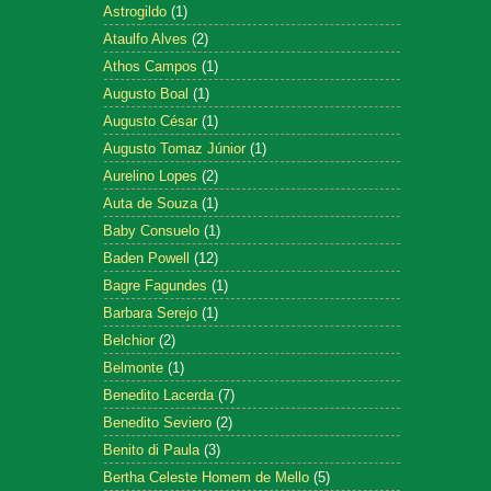
Astrogildo
(1)
Ataulfo Alves
(2)
Athos Campos
(1)
Augusto Boal
(1)
Augusto César
(1)
Augusto Tomaz Júnior
(1)
Aurelino Lopes
(2)
Auta de Souza
(1)
Baby Consuelo
(1)
Baden Powell
(12)
Bagre Fagundes
(1)
Barbara Serejo
(1)
Belchior
(2)
Belmonte
(1)
Benedito Lacerda
(7)
Benedito Seviero
(2)
Benito di Paula
(3)
Bertha Celeste Homem de Mello
(5)