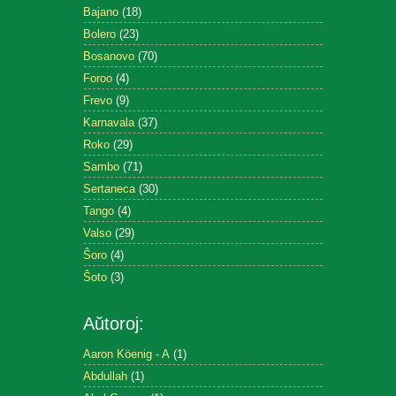
Bajano
(18)
Bolero
(23)
Bosanovo
(70)
Foroo
(4)
Frevo
(9)
Karnavala
(37)
Roko
(29)
Sambo
(71)
Sertaneca
(30)
Tango
(4)
Valso
(29)
Ŝoro
(4)
Ŝoto
(3)
Aŭtoroj:
Aaron Köenig - A
(1)
Abdullah
(1)