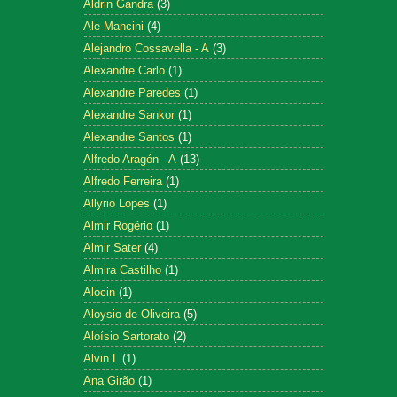
Aldrin Gandra
(3)
Ale Mancini
(4)
Alejandro Cossavella - A
(3)
Alexandre Carlo
(1)
Alexandre Paredes
(1)
Alexandre Sankor
(1)
Alexandre Santos
(1)
Alfredo Aragón - A
(13)
Alfredo Ferreira
(1)
Allyrio Lopes
(1)
Almir Rogério
(1)
Almir Sater
(4)
Almira Castilho
(1)
Alocin
(1)
Aloysio de Oliveira
(5)
Aloísio Sartorato
(2)
Alvin L
(1)
Ana Girão
(1)