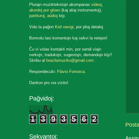
Plurajn muziktekstojn akompanas
videoj
,
akordoj por gitaro
(kaj aliaj instrumentoj),
partituroj
,
aŭdioj
ktp.
Vidu la paĝon
Kiel navigi
, por pliaj detaloj.
Bonvolu lasi komentojn kaj sekvi la retejon!
Ĉu vi volas kontakti min, por sendi viajn
verkojn, tradukojn, sugestojn, demandojn ktp?
Skribu al
brazilamuziko@gmail.com
.
Respondeculo:
Flávio Fonseca
.
Dankon pro via vizito!
Paĝvidoj:
1
3
9
3
5
6
2
Post
Sekvantoj:
Assin