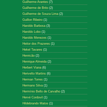
Guilherme Arantes
(7)
Guilherme de Brito
(2)
Guilherme de Souza Lima
(2)
Guillon Ribeiro
(1)
Haroldo Barbosa
(3)
Haroldo Lobo
(1)
Haroldo Menezes
(1)
Heitor dos Prazeres
(1)
Hekel Tavares
(1)
Henricão
(2)
Henrique Almeida
(2)
Herbert Viana
(6)
Herivelto Martins
(6)
Herman Torres
(1)
Hermano Silva
(1)
Hermínio Bello de Carvalho
(2)
Hervé Cordovil
(1)
Hildebrando Matos
(1)