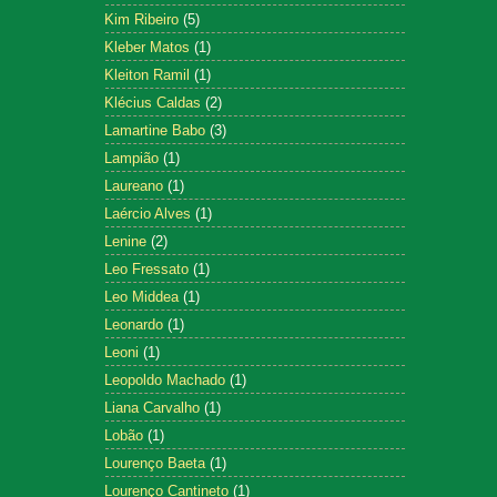
Kim Ribeiro
(5)
Kleber Matos
(1)
Kleiton Ramil
(1)
Klécius Caldas
(2)
Lamartine Babo
(3)
Lampião
(1)
Laureano
(1)
Laércio Alves
(1)
Lenine
(2)
Leo Fressato
(1)
Leo Middea
(1)
Leonardo
(1)
Leoni
(1)
Leopoldo Machado
(1)
Liana Carvalho
(1)
Lobão
(1)
Lourenço Baeta
(1)
Lourenço Cantineto
(1)