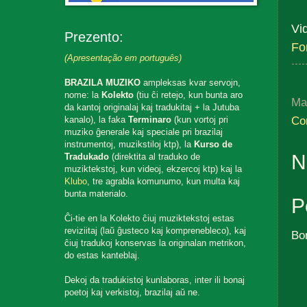
Vi
Prezento:
Fo
(Apresentação em português)
BRAZILA MUZIKO
ampleksas kvar servojn,
nome: la
Kolekto
(tiu ĉi retejo, kun bunta aro
Ma
da kantoj originalaj kaj tradukitaj + la Jutuba
Co
kanalo), la faka
Terminaro
(kun vortoj pri
muziko ĝenerale kaj speciale pri brazilaj
instrumentoj, muzikstiloj ktp), la
Kurso de
N
Tradukado
(direktita al traduko de
muziktekstoj, kun videoj, ekzercoj ktp) kaj la
Klubo
, tre agrabla komunumo, kun multa kaj
bunta materialo.
P
Ĉi-tie en la Kolekto ĉiuj muziktekstoj estas
reviziitaj (laŭ ĝusteco kaj komprenebleco), kaj
Bo
ĉiuj tradukoj konservas la originalan metrikon,
do estas kanteblaj.
Dekoj da tradukistoj kunlaboras, inter ili bonaj
poetoj kaj verkistoj, brazilaj aŭ ne.