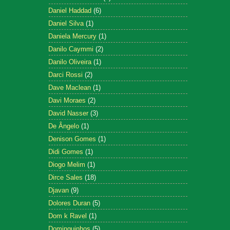
Daniel Haddad
(6)
Daniel Silva
(1)
Daniela Mercury
(1)
Danilo Caymmi
(2)
Danilo Oliveira
(1)
Darci Rossi
(2)
Dave Maclean
(1)
Davi Moraes
(2)
David Nasser
(3)
De Ângelo
(1)
Denison Gomes
(1)
Didi Gomes
(1)
Diogo Melim
(1)
Dirce Sales
(18)
Djavan
(9)
Dolores Duran
(5)
Dom k Ravel
(1)
Dominguinhos
(5)