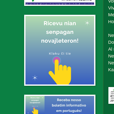
Vol
Vi
Me
Ho
Ne 
Do
Al 
Ne
Ne
Kar