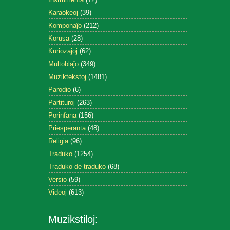
Karaokeoj
(39)
Komponaĵo
(212)
Korusa
(28)
Kuriozaĵoj
(62)
Multoblaĵo
(349)
Muziktekstoj
(1481)
Parodio
(6)
Partituroj
(263)
Porinfana
(156)
Priesperanta
(48)
Religia
(96)
Traduko
(1254)
Traduko de traduko
(68)
Versio
(59)
Videoj
(613)
Muzikstiloj: