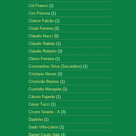
Cid Franco
(1)
Ciro Pessoa
(1)
Clarice Falcão
(1)
Clodo Ferreira
(2)
Cláudio Nucci
(5)
Cláudio Rabelo
(1)
Cláudio Roberto
(3)
Clésio Ferreira
(1)
Constantino Silva (Secundino)
(1)
Cristiano Neves
(2)
Cristóvão Bastos
(1)
Custódio Mesquita
(1)
Cássio Fajardo
(1)
César Tucci
(1)
Cícero Soares - A
(3)
Dadinho
(1)
Dado Villa-Lobos
(1)
Daniel Couto Vale
(1)