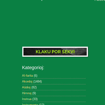
Kategorioj:
AI-farita
(6)
Akordoj
(1484)
Aŭdioj
(82)
Himnoj
(9)
Instrua
(33)
Instrumenta
(12)