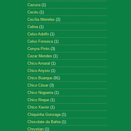
Cazuza
(1)
Cecéu
(1)
Cecília Meireles
(2)
Celina
(1)
Celso Adolfo
(1)
Celso Fonseca
(1)
Cenyra Pinto
(3)
Cezar Mendes
(1)
Chico Amaral
(1)
Chico Anysio
(1)
Chico Buarque
(91)
Chico César
(3)
Chico Nogueira
(1)
Chico Roque
(1)
Chico Xavier
(1)
Chiquinha Gonzaga
(1)
Chocolate da Bahia
(1)
Chrystian
(1)