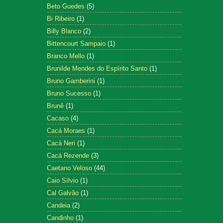
Beto Guedes
(5)
Bi Ribeiro
(1)
Billy Blanco
(2)
Bittencourt Sampaio
(1)
Branco Mello
(1)
Brunilde Mendes do Espírito Santo
(1)
Bruno Gamberini
(1)
Bruno Sucesso
(1)
Brunê
(1)
Cacaso
(4)
Cacá Moraes
(1)
Cacá Neri
(1)
Cacá Rezende
(3)
Caetano Veloso
(44)
Caio Sílvio
(1)
Cal Galvão
(1)
Candeia
(2)
Candinho
(1)