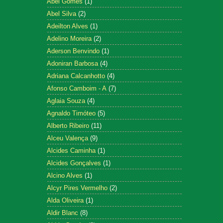
Abel Gomes
(1)
Abel Silva
(2)
Adeilton Alves
(1)
Adelino Moreira
(2)
Aderson Benvindo
(1)
Adoniran Barbosa
(4)
Adriana Calcanhotto
(4)
Afonso Camboim - A
(7)
Aglaia Souza
(4)
Agnaldo Timóteo
(5)
Alberto Ribeiro
(11)
Alceu Valença
(9)
Alcides Caminha
(1)
Alcides Gonçalves
(1)
Alcino Alves
(1)
Alcyr Pires Vermelho
(2)
Alda Oliveira
(1)
Aldir Blanc
(8)