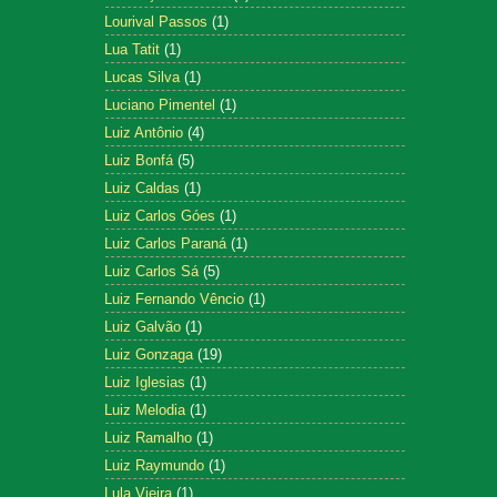
Lourival Passos
(1)
Lua Tatit
(1)
Lucas Silva
(1)
Luciano Pimentel
(1)
Luiz Antônio
(4)
Luiz Bonfá
(5)
Luiz Caldas
(1)
Luiz Carlos Góes
(1)
Luiz Carlos Paraná
(1)
Luiz Carlos Sá
(5)
Luiz Fernando Vêncio
(1)
Luiz Galvão
(1)
Luiz Gonzaga
(19)
Luiz Iglesias
(1)
Luiz Melodia
(1)
Luiz Ramalho
(1)
Luiz Raymundo
(1)
Lula Vieira
(1)