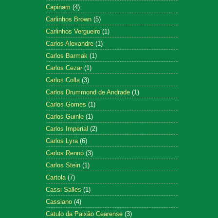
Capinam
(4)
Carlinhos Brown
(5)
Carlinhos Vergueiro
(1)
Carlos Alexandre
(1)
Carlos Barmak
(1)
Carlos Cezar
(1)
Carlos Colla
(3)
Carlos Drummond de Andrade
(1)
Carlos Gomes
(1)
Carlos Guinle
(1)
Carlos Imperial
(2)
Carlos Lyra
(6)
Carlos Rennó
(3)
Carlos Stein
(1)
Cartola
(7)
Cassi Salles
(1)
Cassiano
(4)
Catulo da Paixão Cearense
(3)