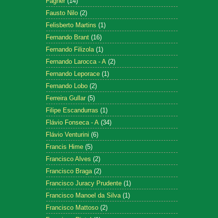
Fagner
(14)
Fausto Nilo
(2)
Felisberto Martins
(1)
Fernando Brant
(16)
Fernando Filizola
(1)
Fernando Larocca - A
(2)
Fernando Leporace
(1)
Fernando Lobo
(2)
Ferreira Gullar
(5)
Filipe Escandurras
(1)
Flávio Fonseca - A
(34)
Flávio Venturini
(6)
Francis Hime
(5)
Francisco Alves
(2)
Francisco Braga
(2)
Francisco Juracy Prudente
(1)
Francisco Manoel da Silva
(1)
Francisco Mattoso
(2)