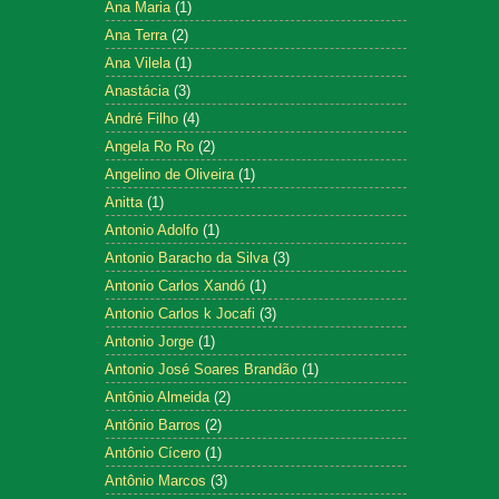
Ana Maria
(1)
Ana Terra
(2)
Ana Vilela
(1)
Anastácia
(3)
André Filho
(4)
Angela Ro Ro
(2)
Angelino de Oliveira
(1)
Anitta
(1)
Antonio Adolfo
(1)
Antonio Baracho da Silva
(3)
Antonio Carlos Xandó
(1)
Antonio Carlos k Jocafi
(3)
Antonio Jorge
(1)
Antonio José Soares Brandão
(1)
Antônio Almeida
(2)
Antônio Barros
(2)
Antônio Cícero
(1)
Antônio Marcos
(3)