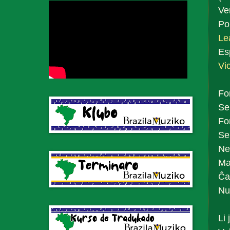
Ve
Po
Le
Es
Vi
Fo
Se
Fo
Se 
Ne
Ma
Ĉa
Nu
Li