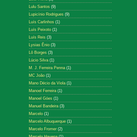
Lulu Santos
(9)
Lupicínio Rodrigues
(9)
Luís Carlinhos
(1)
Luís Peixoto
(1)
Luís Reis
(3)
Lysias Ênio
(3)
Lô Borges
(3)
Lúcio Silva
(1)
M. J. Ferreira Penna
(1)
MC João
(1)
Mano Décio da Viola
(1)
Manoel Ferreira
(1)
Manoel Góes
(1)
Manuel Bandeira
(3)
Marcelo
(1)
Marcelo Albuquerque
(1)
Marcelo Fromer
(2)
Marcelo Hayena
(1)