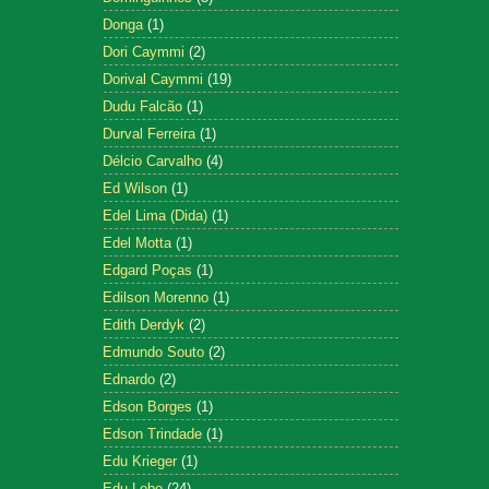
Donga
(1)
Dori Caymmi
(2)
Dorival Caymmi
(19)
Dudu Falcão
(1)
Durval Ferreira
(1)
Délcio Carvalho
(4)
Ed Wilson
(1)
Edel Lima (Dida)
(1)
Edel Motta
(1)
Edgard Poças
(1)
Edilson Morenno
(1)
Edith Derdyk
(2)
Edmundo Souto
(2)
Ednardo
(2)
Edson Borges
(1)
Edson Trindade
(1)
Edu Krieger
(1)
Edu Lobo
(24)