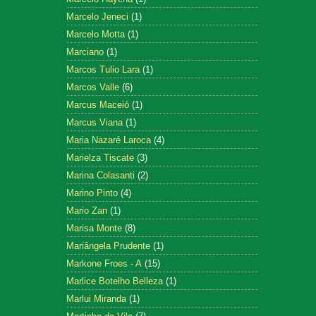
Marcelo Jeneci
(1)
Marcelo Motta
(1)
Marciano
(1)
Marcos Tulio Lara
(1)
Marcos Valle
(6)
Marcus Maceió
(1)
Marcus Viana
(1)
Maria Nazaré Laroca
(4)
Marielza Tiscate
(3)
Marina Colasanti
(2)
Marino Pinto
(4)
Mario Zan
(1)
Marisa Monte
(8)
Mariângela Prudente
(1)
Markone Froes - A
(15)
Marlice Botelho Belleza
(1)
Marlui Miranda
(1)