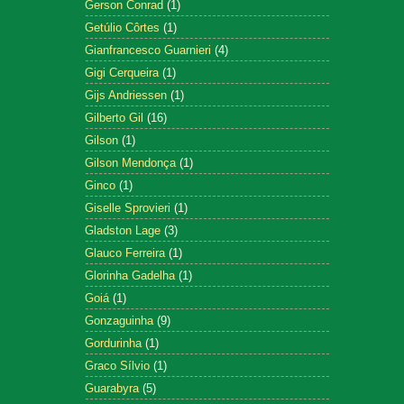
Gerson Conrad
(1)
Getúlio Côrtes
(1)
Gianfrancesco Guarnieri
(4)
Gigi Cerqueira
(1)
Gijs Andriessen
(1)
Gilberto Gil
(16)
Gilson
(1)
Gilson Mendonça
(1)
Ginco
(1)
Giselle Sprovieri
(1)
Gladston Lage
(3)
Glauco Ferreira
(1)
Glorinha Gadelha
(1)
Goiá
(1)
Gonzaguinha
(9)
Gordurinha
(1)
Graco Sílvio
(1)
Guarabyra
(5)