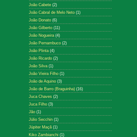
João Cabete
(2)
João Cabral de Melo Neto
(1)
João Donato
(6)
João Gilberto
(11)
João Nogueira
(4)
João Pernambuco
(2)
João Plinta
(4)
João Ricardo
(2)
João Silva
(1)
João Vieira Filho
(1)
João de Aquino
(3)
João de Barro (Braguinha)
(16)
Juca Chaves
(2)
Juca Filho
(3)
Jão
(1)
Júlio Secchin
(1)
Júpiter Maçã
(1)
Kiko Zambianchi
(1)