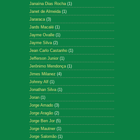
Janaína Dias Rocha
(1)
Janet de Almeida
(1)
Jararaca
(3)
Jards Macalé
(1)
Jayme Ovalle
(1)
Jayme Silva
(2)
Jean Carlo Castanho
(1)
Jefferson Junior
(1)
Jerônimo Mendonça
(1)
Jimes Milanez
(4)
Johnny Alf
(1)
Jonathan Silva
(1)
Joran
(1)
Jorge Amado
(3)
Jorge Aragão
(2)
Jorge Ben Jor
(5)
Jorge Mautner
(1)
Jorge Salomão
(1)