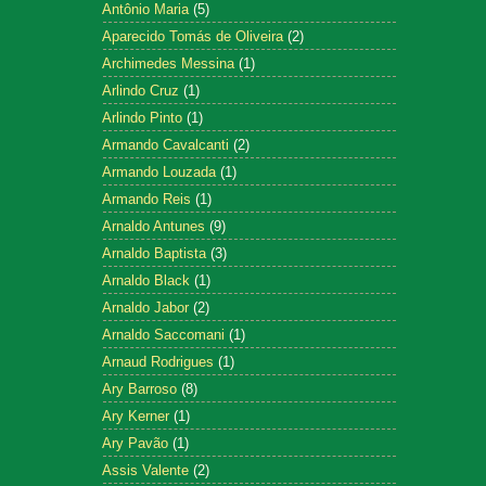
Antônio Maria
(5)
Aparecido Tomás de Oliveira
(2)
Archimedes Messina
(1)
Arlindo Cruz
(1)
Arlindo Pinto
(1)
Armando Cavalcanti
(2)
Armando Louzada
(1)
Armando Reis
(1)
Arnaldo Antunes
(9)
Arnaldo Baptista
(3)
Arnaldo Black
(1)
Arnaldo Jabor
(2)
Arnaldo Saccomani
(1)
Arnaud Rodrigues
(1)
Ary Barroso
(8)
Ary Kerner
(1)
Ary Pavão
(1)
Assis Valente
(2)