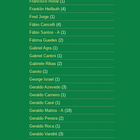
Francisco Ristal
(1)
Franklin Heilbuth
(4)
Fred Jorge
(1)
Fábio Cancelli
(4)
Fábio Santos - A
(1)
Fátima Guedes
(2)
Gabriel Agra
(1)
Gabriel Cantini
(1)
Gabriele Ribas
(2)
Garoto
(1)
George Israel
(1)
Geraldo Azevedo
(3)
Geraldo Carneiro
(1)
Geraldo Casé
(1)
Geraldo Mattos - A
(18)
Geraldo Pereira
(2)
Geraldo Roca
(1)
Geraldo Vandré
(3)