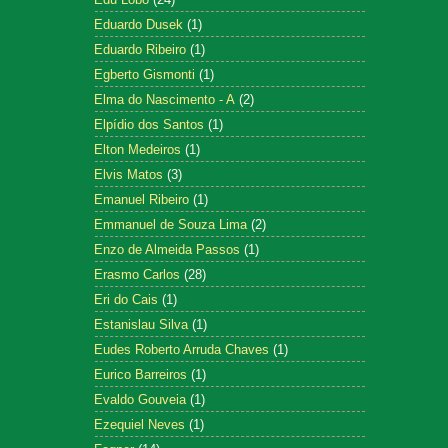
Eduardo Dusek
(1)
Eduardo Ribeiro
(1)
Egberto Gismonti
(1)
Elma do Nascimento - A
(2)
Elpídio dos Santos
(1)
Elton Medeiros
(1)
Elvis Matos
(3)
Emanuel Ribeiro
(1)
Emmanuel de Souza Lima
(2)
Enzo de Almeida Passos
(1)
Erasmo Carlos
(28)
Eri do Cais
(1)
Estanislau Silva
(1)
Eudes Roberto Arruda Chaves
(1)
Eurico Barreiros
(1)
Evaldo Gouveia
(1)
Ezequiel Neves
(1)