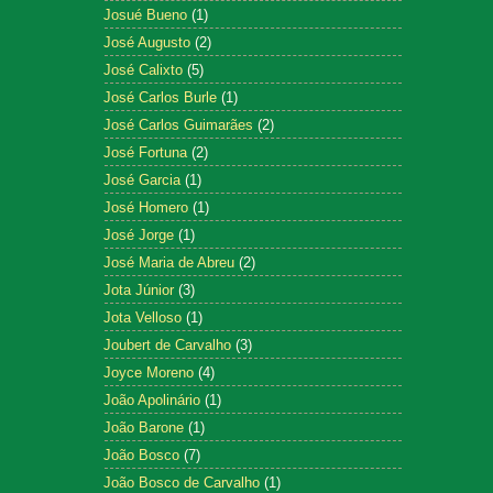
Josué Bueno
(1)
José Augusto
(2)
José Calixto
(5)
José Carlos Burle
(1)
José Carlos Guimarães
(2)
José Fortuna
(2)
José Garcia
(1)
José Homero
(1)
José Jorge
(1)
José Maria de Abreu
(2)
Jota Júnior
(3)
Jota Velloso
(1)
Joubert de Carvalho
(3)
Joyce Moreno
(4)
João Apolinário
(1)
João Barone
(1)
João Bosco
(7)
João Bosco de Carvalho
(1)