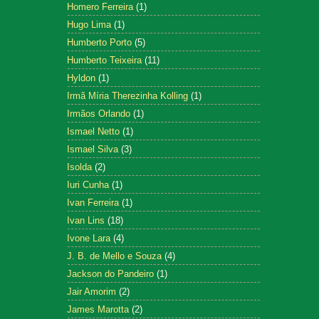
Homero Ferreira
(1)
Hugo Lima
(1)
Humberto Porto
(5)
Humberto Teixeira
(11)
Hyldon
(1)
Irmã Míria Therezinha Kolling
(1)
Irmãos Orlando
(1)
Ismael Netto
(1)
Ismael Silva
(3)
Isolda
(2)
Iuri Cunha
(1)
Ivan Ferreira
(1)
Ivan Lins
(18)
Ivone Lara
(4)
J. B. de Mello e Souza
(4)
Jackson do Pandeiro
(1)
Jair Amorim
(2)
James Marotta
(2)