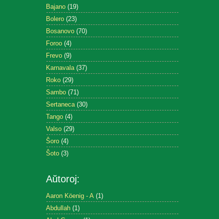
Bajano
(19)
Bolero
(23)
Bosanovo
(70)
Foroo
(4)
Frevo
(9)
Karnavala
(37)
Roko
(29)
Sambo
(71)
Sertaneca
(30)
Tango
(4)
Valso
(29)
Ŝoro
(4)
Ŝoto
(3)
Aŭtoroj:
Aaron Köenig - A
(1)
Abdullah
(1)