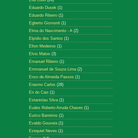
Eduardo Dusek
(1)
Eduardo Ribeiro
(1)
Egberto Gismonti
(1)
Elma do Nascimento - A
(2)
Elpídio dos Santos
(1)
Elton Medeiros
(1)
Elvis Matos
(3)
Emanuel Ribeiro
(1)
Emmanuel de Souza Lima
(2)
Enzo de Almeida Passos
(1)
Erasmo Carlos
(28)
Eri do Cais
(1)
Estanislau Silva
(1)
Eudes Roberto Arruda Chaves
(1)
Eurico Barreiros
(1)
Evaldo Gouveia
(1)
Ezequiel Neves
(1)