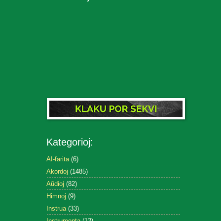
Kategorioj:
AI-farita
(6)
Akordoj
(1485)
Aŭdioj
(82)
Himnoj
(9)
Instrua
(33)
Instrumenta
(12)