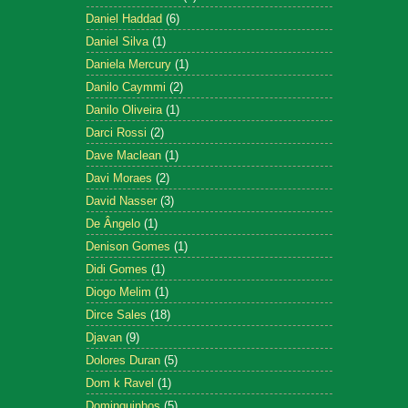
Daniel Haddad
(6)
Daniel Silva
(1)
Daniela Mercury
(1)
Danilo Caymmi
(2)
Danilo Oliveira
(1)
Darci Rossi
(2)
Dave Maclean
(1)
Davi Moraes
(2)
David Nasser
(3)
De Ângelo
(1)
Denison Gomes
(1)
Didi Gomes
(1)
Diogo Melim
(1)
Dirce Sales
(18)
Djavan
(9)
Dolores Duran
(5)
Dom k Ravel
(1)
Dominguinhos
(5)