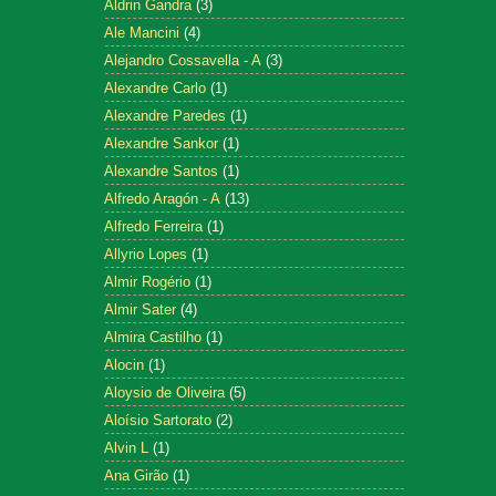
Aldrin Gandra
(3)
Ale Mancini
(4)
Alejandro Cossavella - A
(3)
Alexandre Carlo
(1)
Alexandre Paredes
(1)
Alexandre Sankor
(1)
Alexandre Santos
(1)
Alfredo Aragón - A
(13)
Alfredo Ferreira
(1)
Allyrio Lopes
(1)
Almir Rogério
(1)
Almir Sater
(4)
Almira Castilho
(1)
Alocin
(1)
Aloysio de Oliveira
(5)
Aloísio Sartorato
(2)
Alvin L
(1)
Ana Girão
(1)