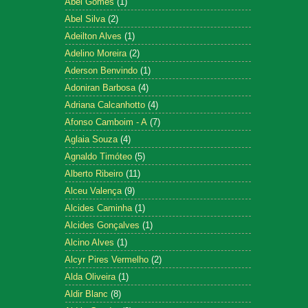
Abel Gomes
(1)
Abel Silva
(2)
Adeilton Alves
(1)
Adelino Moreira
(2)
Aderson Benvindo
(1)
Adoniran Barbosa
(4)
Adriana Calcanhotto
(4)
Afonso Camboim - A
(7)
Aglaia Souza
(4)
Agnaldo Timóteo
(5)
Alberto Ribeiro
(11)
Alceu Valença
(9)
Alcides Caminha
(1)
Alcides Gonçalves
(1)
Alcino Alves
(1)
Alcyr Pires Vermelho
(2)
Alda Oliveira
(1)
Aldir Blanc
(8)