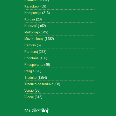
Karaokeoj
(39)
Komponaĵo
(213)
Korusa
(28)
Kuriozaĵoj
(62)
Multoblaĵo
(349)
Muziktekstoj
(1482)
Parodio
(6)
Partituroj
(263)
Porinfana
(156)
Priesperanta
(49)
Religia
(96)
Traduko
(1254)
Traduko de traduko
(68)
Versio
(59)
Videoj
(613)
Muzikstiloj: