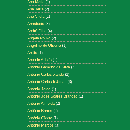
Ana Maria
(1)
Ana Terra
(2)
Ana Vilela
(1)
Anastácia
(3)
André Filho
(4)
Angela Ro Ro
(2)
Angelino de Oliveira
(1)
Anitta
(1)
Antonio Adolfo
(1)
Antonio Baracho da Silva
(3)
Antonio Carlos Xandó
(1)
Antonio Carlos k Jocafi
(3)
Antonio Jorge
(1)
Antonio José Soares Brandão
(1)
Antônio Almeida
(2)
Antônio Barros
(2)
Antônio Cícero
(1)
Antônio Marcos
(3)