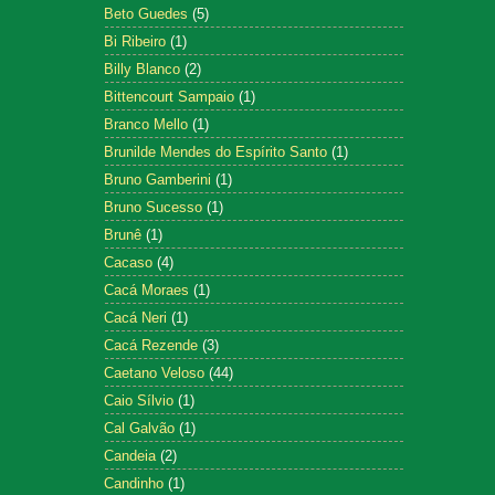
Beto Guedes
(5)
Bi Ribeiro
(1)
Billy Blanco
(2)
Bittencourt Sampaio
(1)
Branco Mello
(1)
Brunilde Mendes do Espírito Santo
(1)
Bruno Gamberini
(1)
Bruno Sucesso
(1)
Brunê
(1)
Cacaso
(4)
Cacá Moraes
(1)
Cacá Neri
(1)
Cacá Rezende
(3)
Caetano Veloso
(44)
Caio Sílvio
(1)
Cal Galvão
(1)
Candeia
(2)
Candinho
(1)