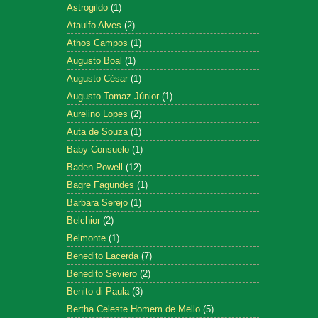
Astrogildo
(1)
Ataulfo Alves
(2)
Athos Campos
(1)
Augusto Boal
(1)
Augusto César
(1)
Augusto Tomaz Júnior
(1)
Aurelino Lopes
(2)
Auta de Souza
(1)
Baby Consuelo
(1)
Baden Powell
(12)
Bagre Fagundes
(1)
Barbara Serejo
(1)
Belchior
(2)
Belmonte
(1)
Benedito Lacerda
(7)
Benedito Seviero
(2)
Benito di Paula
(3)
Bertha Celeste Homem de Mello
(5)