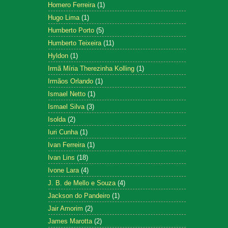
Homero Ferreira
(1)
Hugo Lima
(1)
Humberto Porto
(5)
Humberto Teixeira
(11)
Hyldon
(1)
Irmã Míria Therezinha Kolling
(1)
Irmãos Orlando
(1)
Ismael Netto
(1)
Ismael Silva
(3)
Isolda
(2)
Iuri Cunha
(1)
Ivan Ferreira
(1)
Ivan Lins
(18)
Ivone Lara
(4)
J. B. de Mello e Souza
(4)
Jackson do Pandeiro
(1)
Jair Amorim
(2)
James Marotta
(2)