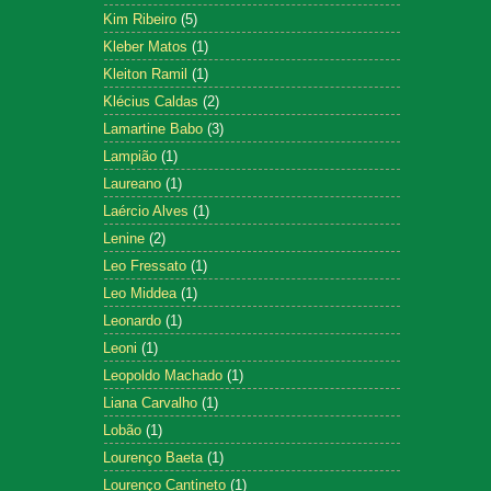
Kim Ribeiro
(5)
Kleber Matos
(1)
Kleiton Ramil
(1)
Klécius Caldas
(2)
Lamartine Babo
(3)
Lampião
(1)
Laureano
(1)
Laércio Alves
(1)
Lenine
(2)
Leo Fressato
(1)
Leo Middea
(1)
Leonardo
(1)
Leoni
(1)
Leopoldo Machado
(1)
Liana Carvalho
(1)
Lobão
(1)
Lourenço Baeta
(1)
Lourenço Cantineto
(1)