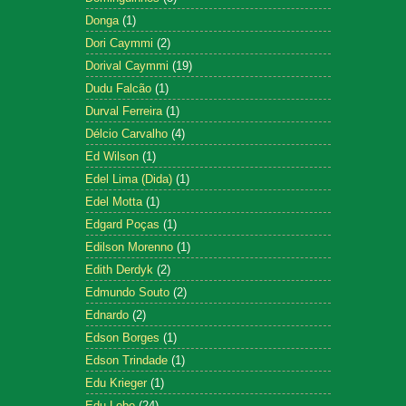
Donga
(1)
Dori Caymmi
(2)
Dorival Caymmi
(19)
Dudu Falcão
(1)
Durval Ferreira
(1)
Délcio Carvalho
(4)
Ed Wilson
(1)
Edel Lima (Dida)
(1)
Edel Motta
(1)
Edgard Poças
(1)
Edilson Morenno
(1)
Edith Derdyk
(2)
Edmundo Souto
(2)
Ednardo
(2)
Edson Borges
(1)
Edson Trindade
(1)
Edu Krieger
(1)
Edu Lobo
(24)