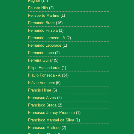
Fagner
(14)
Fausto Nilo
(2)
Felisberto Martins
(1)
Fernando Brant
(16)
Fernando Filizola
(1)
Fernando Larocca - A
(2)
Fernando Leporace
(1)
Fernando Lobo
(2)
Ferreira Gullar
(5)
Filipe Escandurras
(1)
Flávio Fonseca - A
(34)
Flávio Venturini
(6)
Francis Hime
(5)
Francisco Alves
(2)
Francisco Braga
(2)
Francisco Juracy Prudente
(1)
Francisco Manoel da Silva
(1)
Francisco Mattoso
(2)