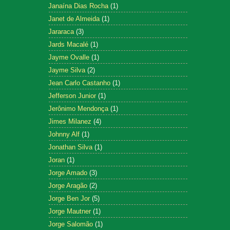
Janaína Dias Rocha
(1)
Janet de Almeida
(1)
Jararaca
(3)
Jards Macalé
(1)
Jayme Ovalle
(1)
Jayme Silva
(2)
Jean Carlo Castanho
(1)
Jefferson Junior
(1)
Jerônimo Mendonça
(1)
Jimes Milanez
(4)
Johnny Alf
(1)
Jonathan Silva
(1)
Joran
(1)
Jorge Amado
(3)
Jorge Aragão
(2)
Jorge Ben Jor
(5)
Jorge Mautner
(1)
Jorge Salomão
(1)