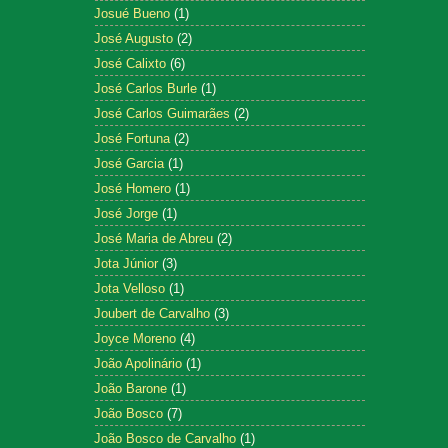
Josué Bueno
(1)
José Augusto
(2)
José Calixto
(6)
José Carlos Burle
(1)
José Carlos Guimarães
(2)
José Fortuna
(2)
José Garcia
(1)
José Homero
(1)
José Jorge
(1)
José Maria de Abreu
(2)
Jota Júnior
(3)
Jota Velloso
(1)
Joubert de Carvalho
(3)
Joyce Moreno
(4)
João Apolinário
(1)
João Barone
(1)
João Bosco
(7)
João Bosco de Carvalho
(1)