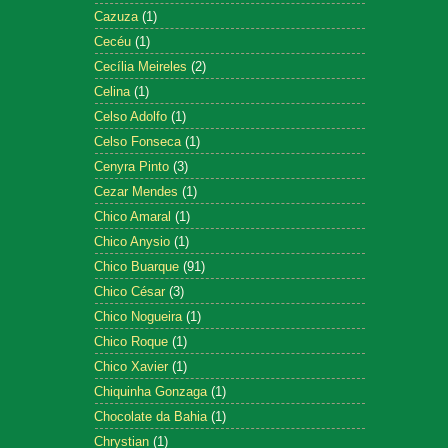
Cazuza
(1)
Cecéu
(1)
Cecília Meireles
(2)
Celina
(1)
Celso Adolfo
(1)
Celso Fonseca
(1)
Cenyra Pinto
(3)
Cezar Mendes
(1)
Chico Amaral
(1)
Chico Anysio
(1)
Chico Buarque
(91)
Chico César
(3)
Chico Nogueira
(1)
Chico Roque
(1)
Chico Xavier
(1)
Chiquinha Gonzaga
(1)
Chocolate da Bahia
(1)
Chrystian
(1)