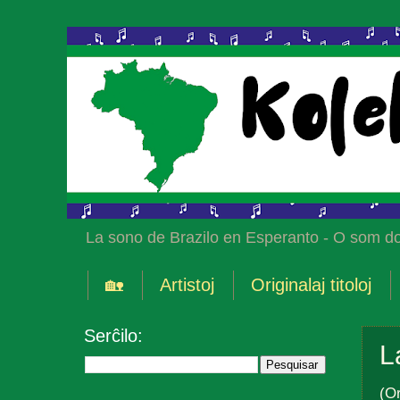
La sono de Brazilo en Esperanto - O som do
🏡
Artistoj
Originalaj titoloj
Serĉilo:
L
(Or