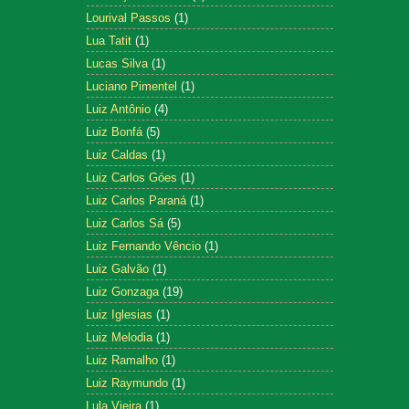
Lourival Passos
(1)
Lua Tatit
(1)
Lucas Silva
(1)
Luciano Pimentel
(1)
Luiz Antônio
(4)
Luiz Bonfá
(5)
Luiz Caldas
(1)
Luiz Carlos Góes
(1)
Luiz Carlos Paraná
(1)
Luiz Carlos Sá
(5)
Luiz Fernando Vêncio
(1)
Luiz Galvão
(1)
Luiz Gonzaga
(19)
Luiz Iglesias
(1)
Luiz Melodia
(1)
Luiz Ramalho
(1)
Luiz Raymundo
(1)
Lula Vieira
(1)