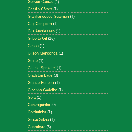
Gerson Conrad
(1)
Getúlio Côrtes
(1)
Gianfrancesco Guarnieri
(4)
Gigi Cerqueira
(1)
Gijs Andriessen
(1)
Gilberto Gil
(16)
Gilson
(1)
Gilson Mendonça
(1)
Ginco
(1)
Giselle Sprovieri
(1)
Gladston Lage
(3)
Glauco Ferreira
(1)
Glorinha Gadelha
(1)
Goiá
(1)
Gonzaguinha
(9)
Gordurinha
(1)
Graco Sílvio
(1)
Guarabyra
(5)