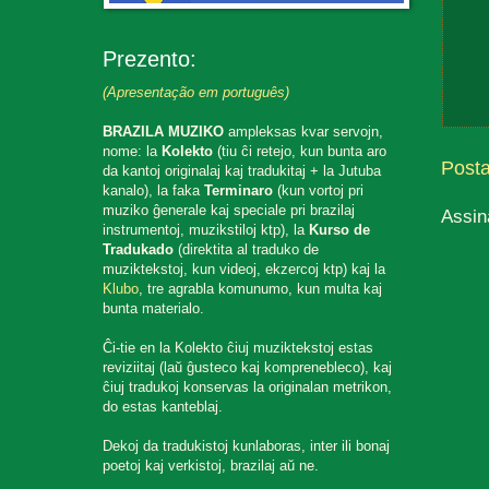
Prezento:
(Apresentação em português)
BRAZILA MUZIKO
ampleksas kvar servojn,
nome: la
Kolekto
(tiu ĉi retejo, kun bunta aro
Post
da kantoj originalaj kaj tradukitaj + la Jutuba
kanalo), la faka
Terminaro
(kun vortoj pri
muziko ĝenerale kaj speciale pri brazilaj
Assin
instrumentoj, muzikstiloj ktp), la
Kurso de
Tradukado
(direktita al traduko de
muziktekstoj, kun videoj, ekzercoj ktp) kaj la
Klubo
, tre agrabla komunumo, kun multa kaj
bunta materialo.
Ĉi-tie en la Kolekto ĉiuj muziktekstoj estas
reviziitaj (laŭ ĝusteco kaj komprenebleco), kaj
ĉiuj tradukoj konservas la originalan metrikon,
do estas kanteblaj.
Dekoj da tradukistoj kunlaboras, inter ili bonaj
poetoj kaj verkistoj, brazilaj aŭ ne.