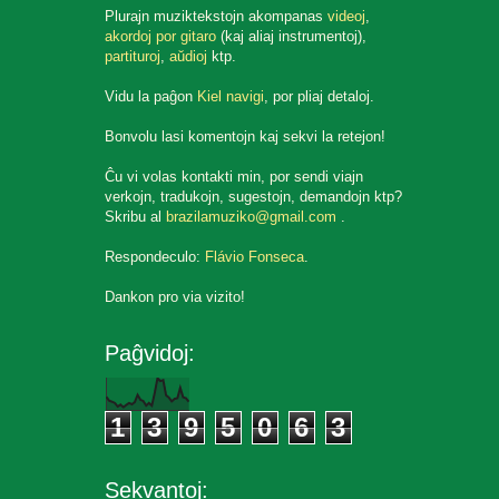
Plurajn muziktekstojn akompanas
videoj
,
akordoj por gitaro
(kaj aliaj instrumentoj),
partituroj
,
aŭdioj
ktp.
Vidu la paĝon
Kiel navigi
, por pliaj detaloj.
Bonvolu lasi komentojn kaj sekvi la retejon!
Ĉu vi volas kontakti min, por sendi viajn
verkojn, tradukojn, sugestojn, demandojn ktp?
Skribu al
brazilamuziko@gmail.com
.
Respondeculo:
Flávio Fonseca
.
Dankon pro via vizito!
Paĝvidoj:
1
3
9
5
0
6
3
Sekvantoj: