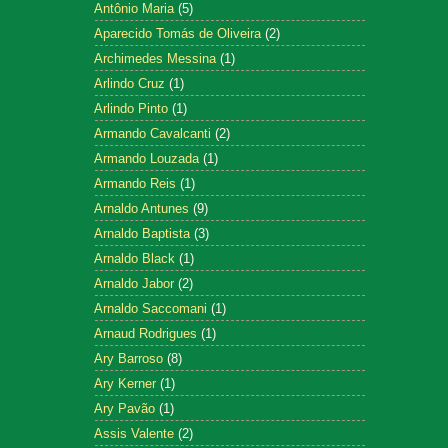
Antônio Maria
(5)
Aparecido Tomás de Oliveira
(2)
Archimedes Messina
(1)
Arlindo Cruz
(1)
Arlindo Pinto
(1)
Armando Cavalcanti
(2)
Armando Louzada
(1)
Armando Reis
(1)
Arnaldo Antunes
(9)
Arnaldo Baptista
(3)
Arnaldo Black
(1)
Arnaldo Jabor
(2)
Arnaldo Saccomani
(1)
Arnaud Rodrigues
(1)
Ary Barroso
(8)
Ary Kerner
(1)
Ary Pavão
(1)
Assis Valente
(2)