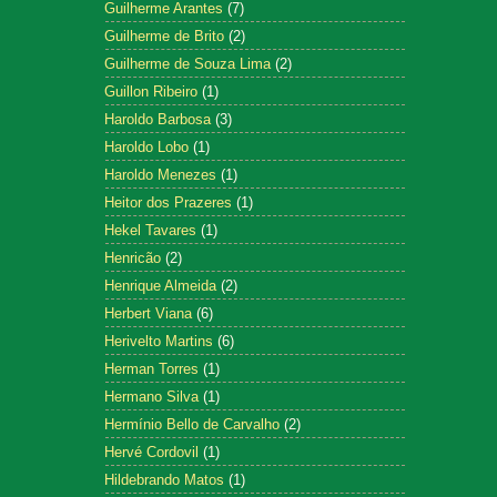
Guilherme Arantes
(7)
Guilherme de Brito
(2)
Guilherme de Souza Lima
(2)
Guillon Ribeiro
(1)
Haroldo Barbosa
(3)
Haroldo Lobo
(1)
Haroldo Menezes
(1)
Heitor dos Prazeres
(1)
Hekel Tavares
(1)
Henricão
(2)
Henrique Almeida
(2)
Herbert Viana
(6)
Herivelto Martins
(6)
Herman Torres
(1)
Hermano Silva
(1)
Hermínio Bello de Carvalho
(2)
Hervé Cordovil
(1)
Hildebrando Matos
(1)