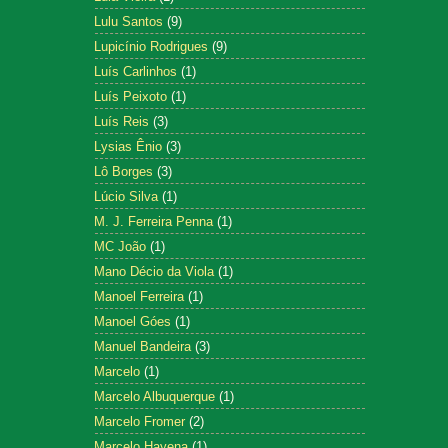
Lulu Santos
(9)
Lupicínio Rodrigues
(9)
Luís Carlinhos
(1)
Luís Peixoto
(1)
Luís Reis
(3)
Lysias Ênio
(3)
Lô Borges
(3)
Lúcio Silva
(1)
M. J. Ferreira Penna
(1)
MC João
(1)
Mano Décio da Viola
(1)
Manoel Ferreira
(1)
Manoel Góes
(1)
Manuel Bandeira
(3)
Marcelo
(1)
Marcelo Albuquerque
(1)
Marcelo Fromer
(2)
Marcelo Hayena
(1)