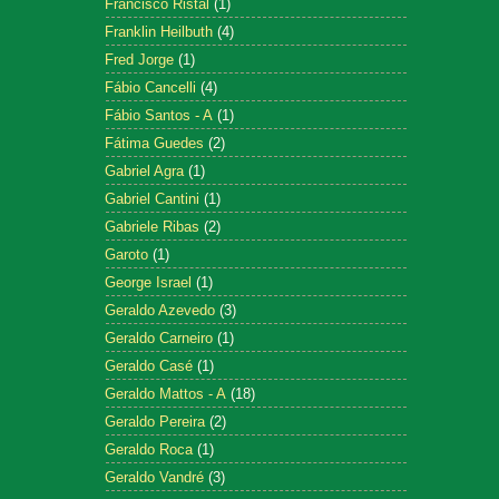
Francisco Ristal
(1)
Franklin Heilbuth
(4)
Fred Jorge
(1)
Fábio Cancelli
(4)
Fábio Santos - A
(1)
Fátima Guedes
(2)
Gabriel Agra
(1)
Gabriel Cantini
(1)
Gabriele Ribas
(2)
Garoto
(1)
George Israel
(1)
Geraldo Azevedo
(3)
Geraldo Carneiro
(1)
Geraldo Casé
(1)
Geraldo Mattos - A
(18)
Geraldo Pereira
(2)
Geraldo Roca
(1)
Geraldo Vandré
(3)