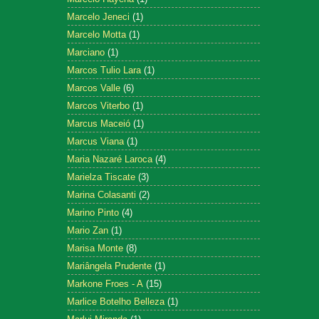
Marcelo Jeneci
(1)
Marcelo Motta
(1)
Marciano
(1)
Marcos Tulio Lara
(1)
Marcos Valle
(6)
Marcos Viterbo
(1)
Marcus Maceió
(1)
Marcus Viana
(1)
Maria Nazaré Laroca
(4)
Marielza Tiscate
(3)
Marina Colasanti
(2)
Marino Pinto
(4)
Mario Zan
(1)
Marisa Monte
(8)
Mariângela Prudente
(1)
Markone Froes - A
(15)
Marlice Botelho Belleza
(1)