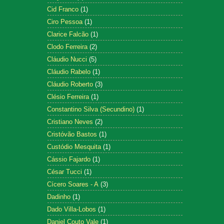
Cid Franco
(1)
Ciro Pessoa
(1)
Clarice Falcão
(1)
Clodo Ferreira
(2)
Cláudio Nucci
(5)
Cláudio Rabelo
(1)
Cláudio Roberto
(3)
Clésio Ferreira
(1)
Constantino Silva (Secundino)
(1)
Cristiano Neves
(2)
Cristóvão Bastos
(1)
Custódio Mesquita
(1)
Cássio Fajardo
(1)
César Tucci
(1)
Cícero Soares - A
(3)
Dadinho
(1)
Dado Villa-Lobos
(1)
Daniel Couto Vale
(1)