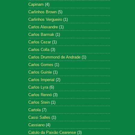
Capinam
(4)
Carlinhos Brown
(5)
Carlinhos Vergueiro
(1)
Carlos Alexandre
(1)
Carlos Barmak
(1)
Carlos Cezar
(1)
Carlos Colla
(3)
Carlos Drummond de Andrade
(1)
Carlos Gomes
(1)
Carlos Guinle
(1)
Carlos Imperial
(2)
Carlos Lyra
(6)
Carlos Rennó
(3)
Carlos Stein
(1)
Cartola
(7)
Cassi Salles
(1)
Cassiano
(4)
Catulo da Paixão Cearense
(3)