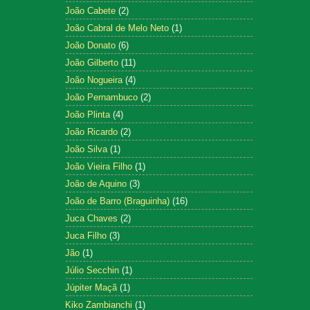
João Cabete
(2)
João Cabral de Melo Neto
(1)
João Donato
(6)
João Gilberto
(11)
João Nogueira
(4)
João Pernambuco
(2)
João Plinta
(4)
João Ricardo
(2)
João Silva
(1)
João Vieira Filho
(1)
João de Aquino
(3)
João de Barro (Braguinha)
(16)
Juca Chaves
(2)
Juca Filho
(3)
Jão
(1)
Júlio Secchin
(1)
Júpiter Maçã
(1)
Kiko Zambianchi
(1)