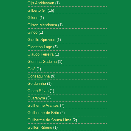
Gijs Andriessen
(1)
Gilberto Gil
(16)
Gilson
(1)
Gilson Mendonça
(1)
Ginco
(1)
Giselle Sprovieri
(1)
Gladston Lage
(3)
Glauco Ferreira
(1)
Glorinha Gadelha
(1)
Goiá
(1)
Gonzaguinha
(9)
Gordurinha
(1)
Graco Sílvio
(1)
Guarabyra
(5)
Guilherme Arantes
(7)
Guilherme de Brito
(2)
Guilherme de Souza Lima
(2)
Guillon Ribeiro
(1)