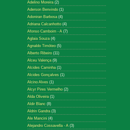
Adelino Moreira
(2)
Aderson Benvindo
(1)
Adoniran Barbosa
(4)
Adriana Calcanhotto
(4)
Afonso Camboim - A
(7)
Aglaia Souza
(4)
Agnaldo Timóteo
(5)
Alberto Ribeiro
(11)
Alceu Valença
(9)
Alcides Caminha
(1)
Alcides Gonçalves
(1)
Alcino Alves
(1)
Alcyr Pires Vermelho
(2)
Alda Oliveira
(1)
Aldir Blanc
(8)
Aldrin Gandra
(3)
Ale Mancini
(4)
Alejandro Cossavella - A
(3)