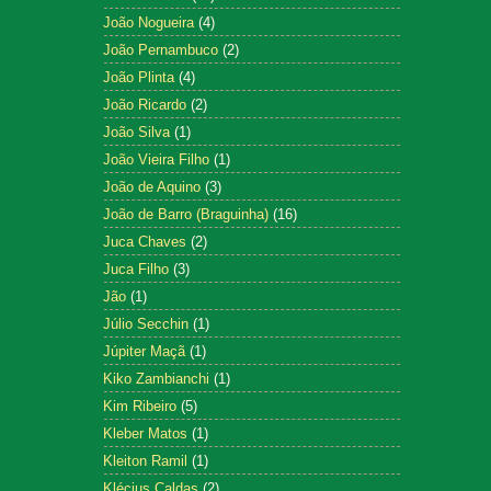
João Nogueira
(4)
João Pernambuco
(2)
João Plinta
(4)
João Ricardo
(2)
João Silva
(1)
João Vieira Filho
(1)
João de Aquino
(3)
João de Barro (Braguinha)
(16)
Juca Chaves
(2)
Juca Filho
(3)
Jão
(1)
Júlio Secchin
(1)
Júpiter Maçã
(1)
Kiko Zambianchi
(1)
Kim Ribeiro
(5)
Kleber Matos
(1)
Kleiton Ramil
(1)
Klécius Caldas
(2)