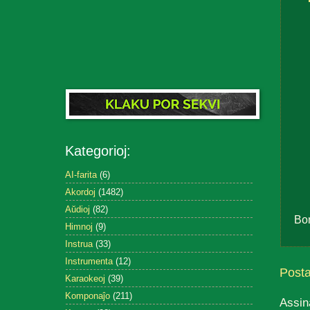
Kategorioj:
AI-farita
(6)
Akordoj
(1482)
Aŭdioj
(82)
Bo
Himnoj
(9)
Instrua
(33)
Instrumenta
(12)
Post
Karaokeoj
(39)
Komponaĵo
(211)
Assin