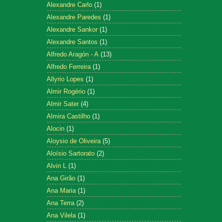
Alexandre Carlo
(1)
Alexandre Paredes
(1)
Alexandre Sankor
(1)
Alexandre Santos
(1)
Alfredo Aragón - A
(13)
Alfredo Ferreira
(1)
Allyrio Lopes
(1)
Almir Rogério
(1)
Almir Sater
(4)
Almira Castilho
(1)
Alocin
(1)
Aloysio de Oliveira
(5)
Aloísio Sartorato
(2)
Alvin L
(1)
Ana Girão
(1)
Ana Maria
(1)
Ana Terra
(2)
Ana Vilela
(1)