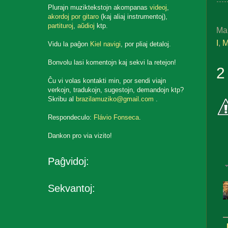
Plurajn muziktekstojn akompanas
videoj
,
akordoj por gitaro
(kaj aliaj instrumentoj),
partituroj
,
aŭdioj
ktp.
Ma
I
,
M
Vidu la paĝon
Kiel navigi
, por pliaj detaloj.
Bonvolu lasi komentojn kaj sekvi la retejon!
2
Ĉu vi volas kontakti min, por sendi viajn
verkojn, tradukojn, sugestojn, demandojn ktp?
Skribu al
brazilamuziko@gmail.com
.
Respondeculo:
Flávio Fonseca
.
Dankon pro via vizito!
Paĝvidoj:
Sekvantoj: