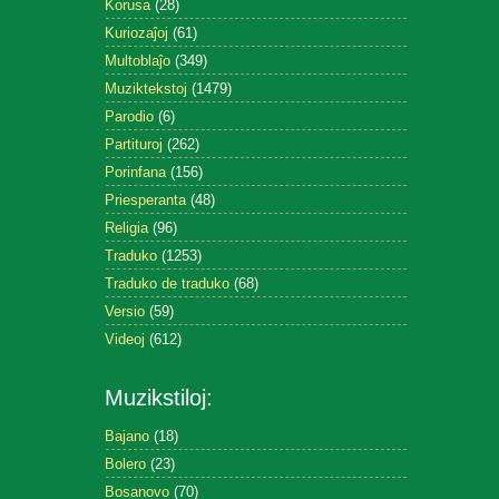
Korusa
(28)
Kuriozaĵoj
(61)
Multoblaĵo
(349)
Muziktekstoj
(1479)
Parodio
(6)
Partituroj
(262)
Porinfana
(156)
Priesperanta
(48)
Religia
(96)
Traduko
(1253)
Traduko de traduko
(68)
Versio
(59)
Videoj
(612)
Muzikstiloj:
Bajano
(18)
Bolero
(23)
Bosanovo
(70)