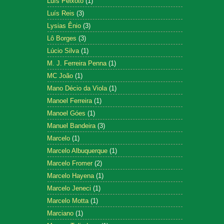
Luís Peixoto
(1)
Luís Reis
(3)
Lysias Ênio
(3)
Lô Borges
(3)
Lúcio Silva
(1)
M. J. Ferreira Penna
(1)
MC João
(1)
Mano Décio da Viola
(1)
Manoel Ferreira
(1)
Manoel Góes
(1)
Manuel Bandeira
(3)
Marcelo
(1)
Marcelo Albuquerque
(1)
Marcelo Fromer
(2)
Marcelo Hayena
(1)
Marcelo Jeneci
(1)
Marcelo Motta
(1)
Marciano
(1)