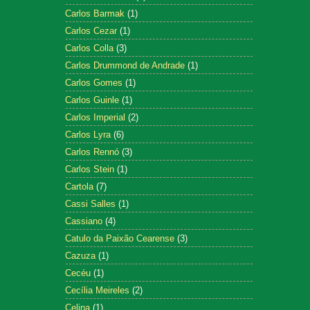
Carlos Barmak
(1)
Carlos Cezar
(1)
Carlos Colla
(3)
Carlos Drummond de Andrade
(1)
Carlos Gomes
(1)
Carlos Guinle
(1)
Carlos Imperial
(2)
Carlos Lyra
(6)
Carlos Rennó
(3)
Carlos Stein
(1)
Cartola
(7)
Cassi Salles
(1)
Cassiano
(4)
Catulo da Paixão Cearense
(3)
Cazuza
(1)
Cecéu
(1)
Cecília Meireles
(2)
Celina
(1)