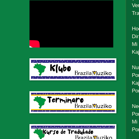
Ve
Tr
Ho
Di
Mi
Ka
Nu
Po
Ka
Po
Ne
Po
Mi 
Po