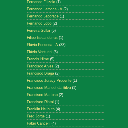
Fernando Filizola
(1)
Fernando Larocca - A
(2)
Fernando Leporace
(1)
Fernando Lobo
(2)
Ferreira Gullar
(5)
Filipe Escandurras
(1)
Flávio Fonseca - A
(33)
Flávio Venturini
(6)
Francis Hime
(5)
Francisco Alves
(2)
Francisco Braga
(2)
Francisco Juracy Prudente
(1)
Francisco Manoel da Silva
(1)
Francisco Mattoso
(2)
Francisco Ristal
(1)
Franklin Heilbuth
(4)
Fred Jorge
(1)
Fábio Cancelli
(4)