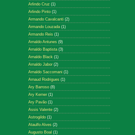
Arlindo Cruz
(1)
Arlindo Pinto
(1)
Armando Cavalcanti
(2)
Armando Louzada
(1)
Armando Reis
(1)
Arnaldo Antunes
(9)
Arnaldo Baptista
(3)
Arnaldo Black
(1)
Arnaldo Jabor
(2)
Arnaldo Saccomani
(1)
Arnaud Rodrigues
(1)
Ary Barroso
(8)
Ary Kerner
(1)
Ary Pavão
(1)
Assis Valente
(2)
Astrogildo
(1)
Ataulfo Alves
(2)
Augusto Boal
(1)