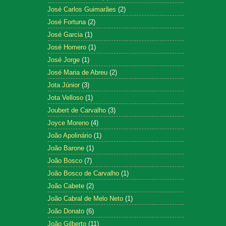
José Carlos Guimarães
(2)
José Fortuna
(2)
José Garcia
(1)
José Homero
(1)
José Jorge
(1)
José Maria de Abreu
(2)
Jota Júnior
(3)
Jota Velloso
(1)
Joubert de Carvalho
(3)
Joyce Moreno
(4)
João Apolinário
(1)
João Barone
(1)
João Bosco
(7)
João Bosco de Carvalho
(1)
João Cabete
(2)
João Cabral de Melo Neto
(1)
João Donato
(6)
João Gilberto
(11)