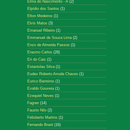
Elma do Nascimento - A
(2)
Elpídio dos Santos
(1)
Elton Medeiros
(1)
Elvis Matos
(3)
Emanuel Ribeiro
(1)
Emmanuel de Souza Lima
(2)
Enzo de Almeida Passos
(1)
Erasmo Carlos
(28)
Eri do Cais
(1)
Estanislau Silva
(1)
Eudes Roberto Arruda Chaves
(1)
Eurico Barreiros
(1)
Evaldo Gouveia
(1)
Ezequiel Neves
(1)
Fagner
(14)
Fausto Nilo
(2)
Felisberto Martins
(1)
Fernando Brant
(16)