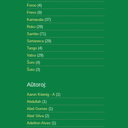
Foroo
(4)
Frevo
(9)
Karnavala
(37)
Roko
(29)
Sambo
(71)
Sertaneca
(29)
Tango
(4)
Valso
(29)
Ŝoro
(4)
Ŝoto
(3)
Aŭtoroj:
Aaron Köenig - A
(1)
Abdullah
(1)
Abel Gomes
(1)
Abel Silva
(2)
Adeilton Alves
(1)