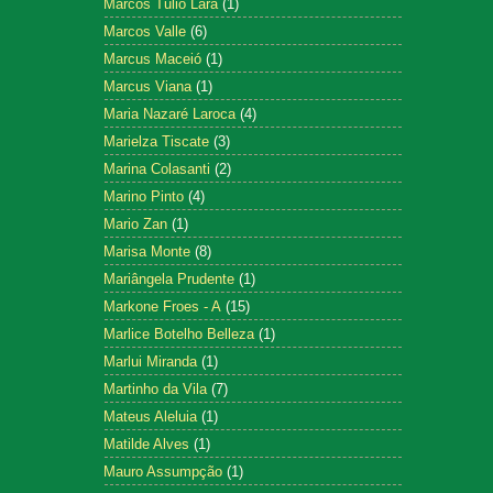
Marcos Tulio Lara
(1)
Marcos Valle
(6)
Marcus Maceió
(1)
Marcus Viana
(1)
Maria Nazaré Laroca
(4)
Marielza Tiscate
(3)
Marina Colasanti
(2)
Marino Pinto
(4)
Mario Zan
(1)
Marisa Monte
(8)
Mariângela Prudente
(1)
Markone Froes - A
(15)
Marlice Botelho Belleza
(1)
Marlui Miranda
(1)
Martinho da Vila
(7)
Mateus Aleluia
(1)
Matilde Alves
(1)
Mauro Assumpção
(1)