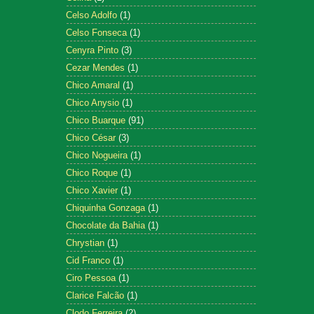
Celso Adolfo
(1)
Celso Fonseca
(1)
Cenyra Pinto
(3)
Cezar Mendes
(1)
Chico Amaral
(1)
Chico Anysio
(1)
Chico Buarque
(91)
Chico César
(3)
Chico Nogueira
(1)
Chico Roque
(1)
Chico Xavier
(1)
Chiquinha Gonzaga
(1)
Chocolate da Bahia
(1)
Chrystian
(1)
Cid Franco
(1)
Ciro Pessoa
(1)
Clarice Falcão
(1)
Clodo Ferreira
(2)