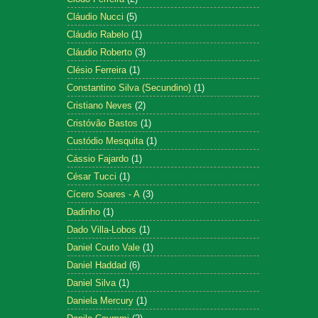
Cláudio Nucci
(5)
Cláudio Rabelo
(1)
Cláudio Roberto
(3)
Clésio Ferreira
(1)
Constantino Silva (Secundino)
(1)
Cristiano Neves
(2)
Cristóvão Bastos
(1)
Custódio Mesquita
(1)
Cássio Fajardo
(1)
César Tucci
(1)
Cícero Soares - A
(3)
Dadinho
(1)
Dado Villa-Lobos
(1)
Daniel Couto Vale
(1)
Daniel Haddad
(6)
Daniel Silva
(1)
Daniela Mercury
(1)