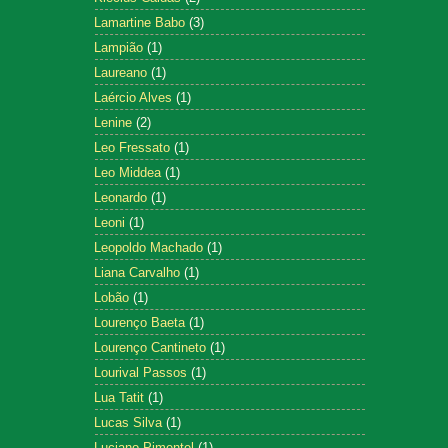
Lamartine Babo
(3)
Lampião
(1)
Laureano
(1)
Laércio Alves
(1)
Lenine
(2)
Leo Fressato
(1)
Leo Middea
(1)
Leonardo
(1)
Leoni
(1)
Leopoldo Machado
(1)
Liana Carvalho
(1)
Lobão
(1)
Lourenço Baeta
(1)
Lourenço Cantineto
(1)
Lourival Passos
(1)
Lua Tatit
(1)
Lucas Silva
(1)
Luciano Pimentel
(1)