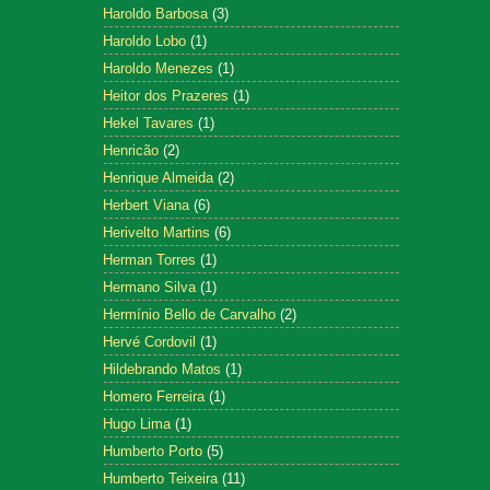
Haroldo Barbosa
(3)
Haroldo Lobo
(1)
Haroldo Menezes
(1)
Heitor dos Prazeres
(1)
Hekel Tavares
(1)
Henricão
(2)
Henrique Almeida
(2)
Herbert Viana
(6)
Herivelto Martins
(6)
Herman Torres
(1)
Hermano Silva
(1)
Hermínio Bello de Carvalho
(2)
Hervé Cordovil
(1)
Hildebrando Matos
(1)
Homero Ferreira
(1)
Hugo Lima
(1)
Humberto Porto
(5)
Humberto Teixeira
(11)