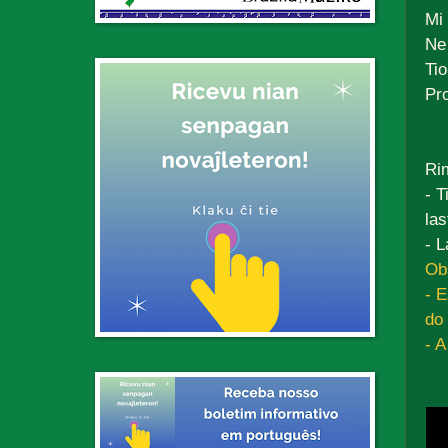
Mi
Ne
Tio
Pr
Ri
- T
las
- L
Ob
- E
do 
- 