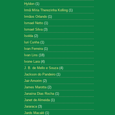
Hyldon
(1)
Irmã Míria Therezinha Kolling
(1)
Irmãos Orlando
(1)
Ismael Netto
(1)
Ismael Silva
(3)
Isolda
(2)
Iuri Cunha
(1)
Ivan Ferreira
(1)
Ivan Lins
(18)
Ivone Lara
(4)
J. B. de Mello e Souza
(4)
Jackson do Pandeiro
(1)
Jair Amorim
(2)
James Marotta
(2)
Janaína Dias Rocha
(1)
Janet de Almeida
(1)
Jararaca
(3)
Jards Macalé
(1)