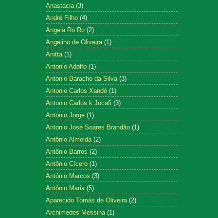
Anastácia
(3)
André Filho
(4)
Angela Ro Ro
(2)
Angelino de Oliveira
(1)
Anitta
(1)
Antonio Adolfo
(1)
Antonio Baracho da Silva
(3)
Antonio Carlos Xandó
(1)
Antonio Carlos k Jocafi
(3)
Antonio Jorge
(1)
Antonio José Soares Brandão
(1)
Antônio Almeida
(2)
Antônio Barros
(2)
Antônio Cícero
(1)
Antônio Marcos
(3)
Antônio Maria
(5)
Aparecido Tomás de Oliveira
(2)
Archimedes Messina
(1)