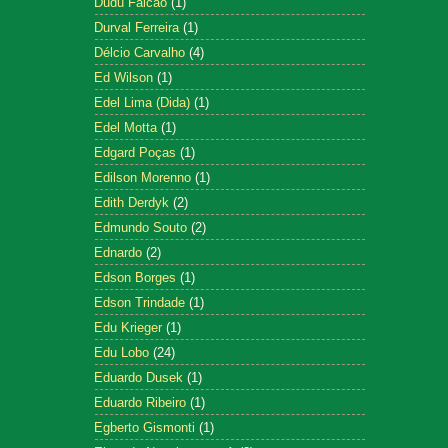
Dudu Falcão
(1)
Durval Ferreira
(1)
Délcio Carvalho
(4)
Ed Wilson
(1)
Edel Lima (Dida)
(1)
Edel Motta
(1)
Edgard Poças
(1)
Edilson Morenno
(1)
Edith Derdyk
(2)
Edmundo Souto
(2)
Ednardo
(2)
Edson Borges
(1)
Edson Trindade
(1)
Edu Krieger
(1)
Edu Lobo
(24)
Eduardo Dusek
(1)
Eduardo Ribeiro
(1)
Egberto Gismonti
(1)