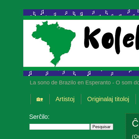
La sono de Brazilo en Esperanto - O som do
🏡
Artistoj
Originalaj titoloj
Serĉilo:
Ĉ
(Or