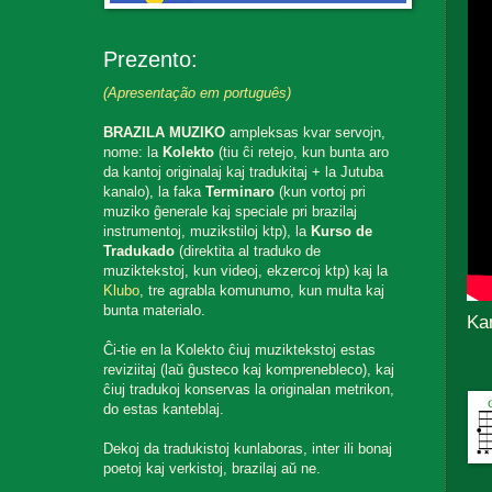
Prezento:
(Apresentação em português)
BRAZILA MUZIKO
ampleksas kvar servojn,
nome: la
Kolekto
(tiu ĉi retejo, kun bunta aro
da kantoj originalaj kaj tradukitaj + la Jutuba
kanalo), la faka
Terminaro
(kun vortoj pri
muziko ĝenerale kaj speciale pri brazilaj
instrumentoj, muzikstiloj ktp), la
Kurso de
Tradukado
(direktita al traduko de
muziktekstoj, kun videoj, ekzercoj ktp) kaj la
Klubo
, tre agrabla komunumo, kun multa kaj
bunta materialo.
Ka
Ĉi-tie en la Kolekto ĉiuj muziktekstoj estas
reviziitaj (laŭ ĝusteco kaj komprenebleco), kaj
ĉiuj tradukoj konservas la originalan metrikon,
do estas kanteblaj.
Dekoj da tradukistoj kunlaboras, inter ili bonaj
poetoj kaj verkistoj, brazilaj aŭ ne.