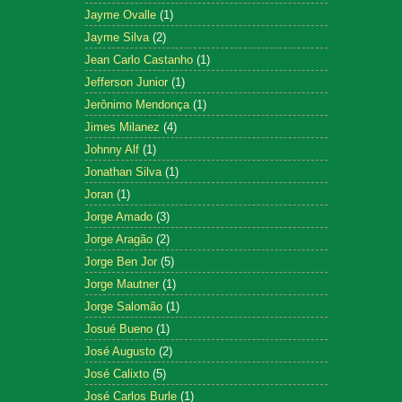
Jayme Ovalle
(1)
Jayme Silva
(2)
Jean Carlo Castanho
(1)
Jefferson Junior
(1)
Jerônimo Mendonça
(1)
Jimes Milanez
(4)
Johnny Alf
(1)
Jonathan Silva
(1)
Joran
(1)
Jorge Amado
(3)
Jorge Aragão
(2)
Jorge Ben Jor
(5)
Jorge Mautner
(1)
Jorge Salomão
(1)
Josué Bueno
(1)
José Augusto
(2)
José Calixto
(5)
José Carlos Burle
(1)