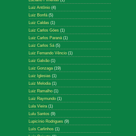
Luiz Antônio
(4)
Luiz Bonfá
(5)
Luiz Caldas
(1)
Luiz Carlos Góes
(1)
Luiz Carlos Paraná
(1)
Luiz Carlos Sá
(5)
Luiz Fernando Vêncio
(1)
Luiz Galvão
(1)
Luiz Gonzaga
(19)
Luiz Iglesias
(1)
Luiz Melodia
(1)
Luiz Ramalho
(1)
Luiz Raymundo
(1)
Lula Vieira
(1)
Lulu Santos
(9)
Lupicínio Rodrigues
(9)
Luís Carlinhos
(1)