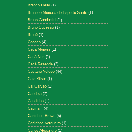
Branco Mello
(1)
Brunilde Mendes do Espírito Santo
(1)
Bruno Gamberini
(1)
Bruno Sucesso
(1)
Brunê
(1)
Cacaso
(4)
Cacá Moraes
(1)
Cacá Neri
(1)
Cacá Rezende
(3)
Caetano Veloso
(44)
Caio Sílvio
(1)
Cal Galvão
(1)
Candeia
(2)
Candinho
(1)
Capinam
(4)
Carlinhos Brown
(5)
Carlinhos Vergueiro
(1)
Carlos Alexandre
(1)