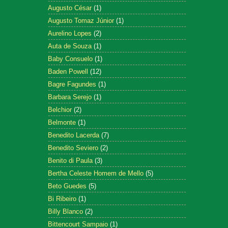
Augusto César
(1)
Augusto Tomaz Júnior
(1)
Aurelino Lopes
(2)
Auta de Souza
(1)
Baby Consuelo
(1)
Baden Powell
(12)
Bagre Fagundes
(1)
Barbara Serejo
(1)
Belchior
(2)
Belmonte
(1)
Benedito Lacerda
(7)
Benedito Seviero
(2)
Benito di Paula
(3)
Bertha Celeste Homem de Mello
(5)
Beto Guedes
(5)
Bi Ribeiro
(1)
Billy Blanco
(2)
Bittencourt Sampaio
(1)