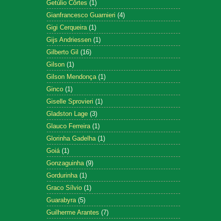
Getúlio Côrtes
(1)
Gianfrancesco Guarnieri
(4)
Gigi Cerqueira
(1)
Gijs Andriessen
(1)
Gilberto Gil
(16)
Gilson
(1)
Gilson Mendonça
(1)
Ginco
(1)
Giselle Sprovieri
(1)
Gladston Lage
(3)
Glauco Ferreira
(1)
Glorinha Gadelha
(1)
Goiá
(1)
Gonzaguinha
(9)
Gordurinha
(1)
Graco Sílvio
(1)
Guarabyra
(5)
Guilherme Arantes
(7)