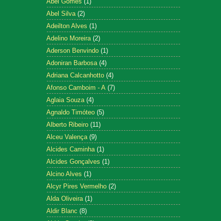
Abel Gomes
(1)
Abel Silva
(2)
Adeilton Alves
(1)
Adelino Moreira
(2)
Aderson Benvindo
(1)
Adoniran Barbosa
(4)
Adriana Calcanhotto
(4)
Afonso Camboim - A
(7)
Aglaia Souza
(4)
Agnaldo Timóteo
(5)
Alberto Ribeiro
(11)
Alceu Valença
(9)
Alcides Caminha
(1)
Alcides Gonçalves
(1)
Alcino Alves
(1)
Alcyr Pires Vermelho
(2)
Alda Oliveira
(1)
Aldir Blanc
(8)