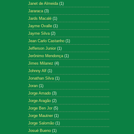
Janet de Almeida
(1)
Jararaca
(3)
Jards Macalé
(1)
Jayme Ovalle
(1)
Jayme Silva
(2)
Jean Carlo Castanho
(1)
Jefferson Junior
(1)
Jerônimo Mendonça
(1)
Jimes Milanez
(4)
Johnny Alf
(1)
Jonathan Silva
(1)
Joran
(1)
Jorge Amado
(3)
Jorge Aragão
(2)
Jorge Ben Jor
(5)
Jorge Mautner
(1)
Jorge Salomão
(1)
Josué Bueno
(1)