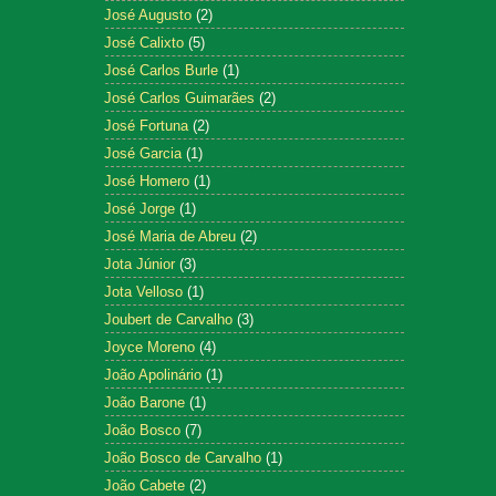
José Augusto
(2)
José Calixto
(5)
José Carlos Burle
(1)
José Carlos Guimarães
(2)
José Fortuna
(2)
José Garcia
(1)
José Homero
(1)
José Jorge
(1)
José Maria de Abreu
(2)
Jota Júnior
(3)
Jota Velloso
(1)
Joubert de Carvalho
(3)
Joyce Moreno
(4)
João Apolinário
(1)
João Barone
(1)
João Bosco
(7)
João Bosco de Carvalho
(1)
João Cabete
(2)