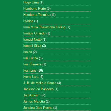
Hugo Lima
(1)
Humberto Porto
(5)
Humberto Teixeira
(11)
Hyldon
(1)
Irmã Míria Therezinha Kolling
(1)
Irmãos Orlando
(1)
Ismael Netto
(1)
Ismael Silva
(3)
Isolda
(2)
Iuri Cunha
(1)
Ivan Ferreira
(1)
Ivan Lins
(18)
Ivone Lara
(4)
J. B. de Mello e Souza
(4)
Jackson do Pandeiro
(1)
Jair Amorim
(2)
James Marotta
(2)
Janaína Dias Rocha
(1)