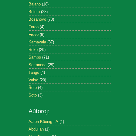
Bajano
(18)
Bolero
(23)
Bosanovo
(70)
Foroo
(4)
Frevo
(9)
Karnavala
(37)
Roko
(29)
Sambo
(71)
Sertaneca
(29)
Tango
(4)
Valso
(29)
Ŝoro
(4)
Ŝoto
(3)
Aŭtoroj:
Aaron Köenig - A
(1)
Abdullah
(1)