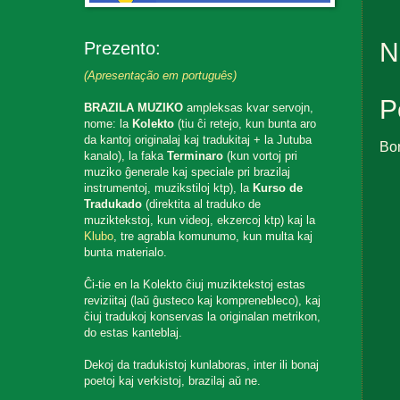
N
Prezento:
(Apresentação em português)
P
BRAZILA MUZIKO
ampleksas kvar servojn,
nome: la
Kolekto
(tiu ĉi retejo, kun bunta aro
da kantoj originalaj kaj tradukitaj + la Jutuba
Bo
kanalo), la faka
Terminaro
(kun vortoj pri
muziko ĝenerale kaj speciale pri brazilaj
instrumentoj, muzikstiloj ktp), la
Kurso de
Tradukado
(direktita al traduko de
muziktekstoj, kun videoj, ekzercoj ktp) kaj la
Klubo
, tre agrabla komunumo, kun multa kaj
bunta materialo.
Ĉi-tie en la Kolekto ĉiuj muziktekstoj estas
reviziitaj (laŭ ĝusteco kaj komprenebleco), kaj
ĉiuj tradukoj konservas la originalan metrikon,
do estas kanteblaj.
Dekoj da tradukistoj kunlaboras, inter ili bonaj
poetoj kaj verkistoj, brazilaj aŭ ne.