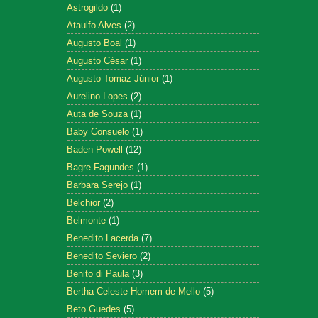
Astrogildo
(1)
Ataulfo Alves
(2)
Augusto Boal
(1)
Augusto César
(1)
Augusto Tomaz Júnior
(1)
Aurelino Lopes
(2)
Auta de Souza
(1)
Baby Consuelo
(1)
Baden Powell
(12)
Bagre Fagundes
(1)
Barbara Serejo
(1)
Belchior
(2)
Belmonte
(1)
Benedito Lacerda
(7)
Benedito Seviero
(2)
Benito di Paula
(3)
Bertha Celeste Homem de Mello
(5)
Beto Guedes
(5)