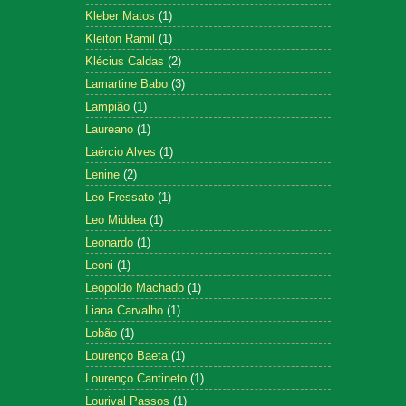
Kleber Matos
(1)
Kleiton Ramil
(1)
Klécius Caldas
(2)
Lamartine Babo
(3)
Lampião
(1)
Laureano
(1)
Laércio Alves
(1)
Lenine
(2)
Leo Fressato
(1)
Leo Middea
(1)
Leonardo
(1)
Leoni
(1)
Leopoldo Machado
(1)
Liana Carvalho
(1)
Lobão
(1)
Lourenço Baeta
(1)
Lourenço Cantineto
(1)
Lourival Passos
(1)