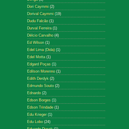
Dori Caymmi
(2)
Dorival Caymmi
(19)
Dudu Falcão
(1)
Durval Ferreira
(1)
Délcio Carvalho
(4)
Ed Wilson
(1)
Edel Lima (Dida)
(1)
Edel Motta
(1)
Edgard Poças
(1)
Edilson Morenno
(1)
Edith Derdyk
(2)
Edmundo Souto
(2)
Ednardo
(2)
Edson Borges
(1)
Edson Trindade
(1)
Edu Krieger
(1)
Edu Lobo
(24)
Eduardo Dusek
(1)