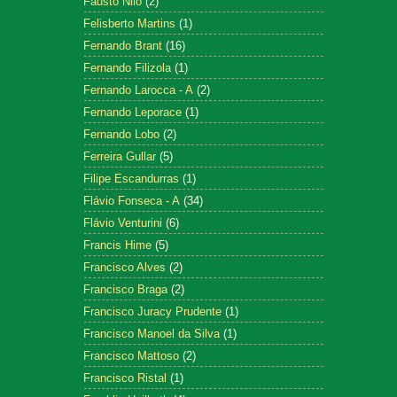
Fausto Nilo
(2)
Felisberto Martins
(1)
Fernando Brant
(16)
Fernando Filizola
(1)
Fernando Larocca - A
(2)
Fernando Leporace
(1)
Fernando Lobo
(2)
Ferreira Gullar
(5)
Filipe Escandurras
(1)
Flávio Fonseca - A
(34)
Flávio Venturini
(6)
Francis Hime
(5)
Francisco Alves
(2)
Francisco Braga
(2)
Francisco Juracy Prudente
(1)
Francisco Manoel da Silva
(1)
Francisco Mattoso
(2)
Francisco Ristal
(1)