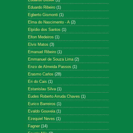
Eduardo Ribeiro
(1)
Egberto Gismonti
(1)
Elma do Nascimento - A
(2)
Elpídio dos Santos
(1)
Elton Medeiros
(1)
Elvis Matos
(3)
Emanuel Ribeiro
(1)
Emmanuel de Souza Lima
(2)
Enzo de Almeida Passos
(1)
Erasmo Carlos
(28)
Eri do Cais
(1)
Estanislau Silva
(1)
Eudes Roberto Arruda Chaves
(1)
Eurico Barreiros
(1)
Evaldo Gouveia
(1)
Ezequiel Neves
(1)
Fagner
(14)