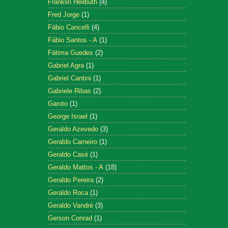
Franklin Heilbuth
(4)
Fred Jorge
(1)
Fábio Cancelli
(4)
Fábio Santos - A
(1)
Fátima Guedes
(2)
Gabriel Agra
(1)
Gabriel Cantini
(1)
Gabriele Ribas
(2)
Garoto
(1)
George Israel
(1)
Geraldo Azevedo
(3)
Geraldo Carneiro
(1)
Geraldo Casé
(1)
Geraldo Mattos - A
(18)
Geraldo Pereira
(2)
Geraldo Roca
(1)
Geraldo Vandré
(3)
Gerson Conrad
(1)