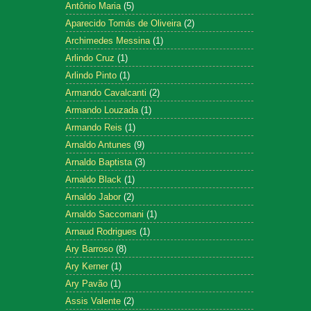
Antônio Maria
(5)
Aparecido Tomás de Oliveira
(2)
Archimedes Messina
(1)
Arlindo Cruz
(1)
Arlindo Pinto
(1)
Armando Cavalcanti
(2)
Armando Louzada
(1)
Armando Reis
(1)
Arnaldo Antunes
(9)
Arnaldo Baptista
(3)
Arnaldo Black
(1)
Arnaldo Jabor
(2)
Arnaldo Saccomani
(1)
Arnaud Rodrigues
(1)
Ary Barroso
(8)
Ary Kerner
(1)
Ary Pavão
(1)
Assis Valente
(2)