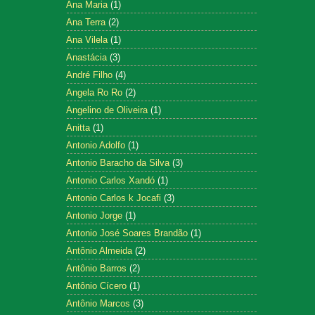
Ana Maria
(1)
Ana Terra
(2)
Ana Vilela
(1)
Anastácia
(3)
André Filho
(4)
Angela Ro Ro
(2)
Angelino de Oliveira
(1)
Anitta
(1)
Antonio Adolfo
(1)
Antonio Baracho da Silva
(3)
Antonio Carlos Xandó
(1)
Antonio Carlos k Jocafi
(3)
Antonio Jorge
(1)
Antonio José Soares Brandão
(1)
Antônio Almeida
(2)
Antônio Barros
(2)
Antônio Cícero
(1)
Antônio Marcos
(3)