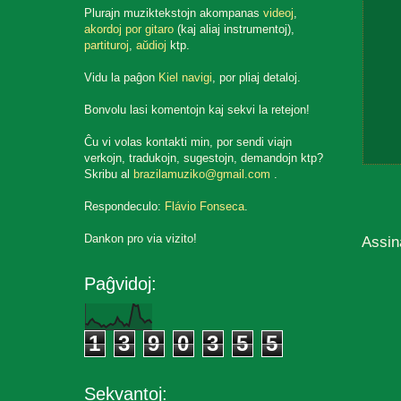
Plurajn muziktekstojn akompanas
videoj
,
akordoj por gitaro
(kaj aliaj instrumentoj),
partituroj
,
aŭdioj
ktp.
Vidu la paĝon
Kiel navigi
, por pliaj detaloj.
Bonvolu lasi komentojn kaj sekvi la retejon!
Ĉu vi volas kontakti min, por sendi viajn
verkojn, tradukojn, sugestojn, demandojn ktp?
Skribu al
brazilamuziko@gmail.com
.
Respondeculo:
Flávio Fonseca
.
Dankon pro via vizito!
Assin
Paĝvidoj:
1
3
9
0
3
5
5
Sekvantoj: