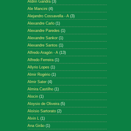
Aldrin Gandra
(3)
Ale Mancini
(4)
Alejandro Cossavella - A
(3)
Alexandre Carlo
(1)
Alexandre Paredes
(1)
Alexandre Sankor
(1)
Alexandre Santos
(1)
Alfredo Aragón - A
(13)
Alfredo Ferreira
(1)
Allyrio Lopes
(1)
Almir Rogério
(1)
Almir Sater
(4)
Almira Castilho
(1)
Alocin
(1)
Aloysio de Oliveira
(5)
Aloísio Sartorato
(2)
Alvin L
(1)
Ana Girão
(1)