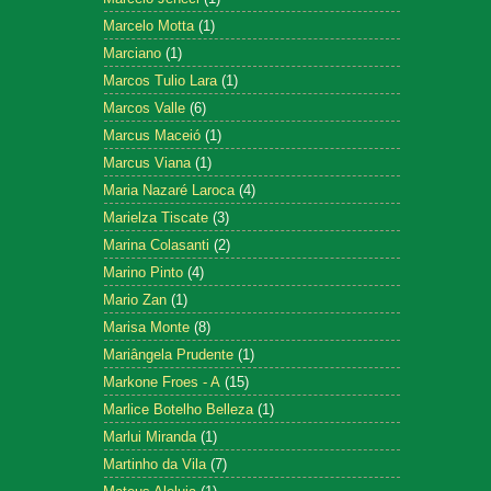
Marcelo Motta
(1)
Marciano
(1)
Marcos Tulio Lara
(1)
Marcos Valle
(6)
Marcus Maceió
(1)
Marcus Viana
(1)
Maria Nazaré Laroca
(4)
Marielza Tiscate
(3)
Marina Colasanti
(2)
Marino Pinto
(4)
Mario Zan
(1)
Marisa Monte
(8)
Mariângela Prudente
(1)
Markone Froes - A
(15)
Marlice Botelho Belleza
(1)
Marlui Miranda
(1)
Martinho da Vila
(7)