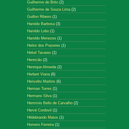
Guilherme de Brito
(2)
Guilherme de Souza Lima
(2)
Guillon Ribeiro
(1)
Haroldo Barbosa
(3)
Haroldo Lobo
(1)
Haroldo Menezes
(1)
Heitor dos Prazeres
(1)
Hekel Tavares
(1)
Henricão
(2)
Henrique Almeida
(2)
Herbert Viana
(6)
Herivelto Martins
(6)
Herman Torres
(1)
Hermano Silva
(1)
Hermínio Bello de Carvalho
(2)
Hervé Cordovil
(1)
Hildebrando Matos
(1)
Homero Ferreira
(1)