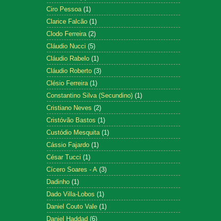
Ciro Pessoa
(1)
Clarice Falcão
(1)
Clodo Ferreira
(2)
Cláudio Nucci
(5)
Cláudio Rabelo
(1)
Cláudio Roberto
(3)
Clésio Ferreira
(1)
Constantino Silva (Secundino)
(1)
Cristiano Neves
(2)
Cristóvão Bastos
(1)
Custódio Mesquita
(1)
Cássio Fajardo
(1)
César Tucci
(1)
Cícero Soares - A
(3)
Dadinho
(1)
Dado Villa-Lobos
(1)
Daniel Couto Vale
(1)
Daniel Haddad
(6)