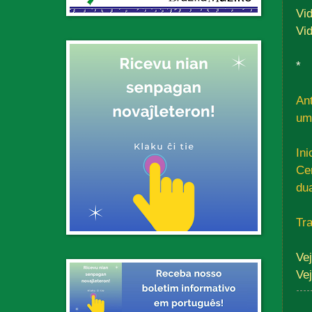
Vid
Vid
*
An
um 
In
Ce
du
Tr
Ve
Ve