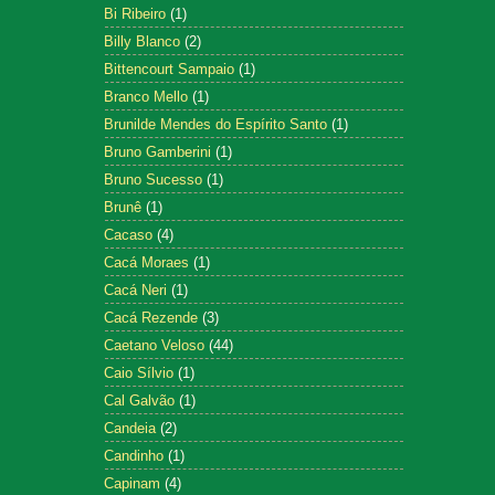
Bi Ribeiro
(1)
Billy Blanco
(2)
Bittencourt Sampaio
(1)
Branco Mello
(1)
Brunilde Mendes do Espírito Santo
(1)
Bruno Gamberini
(1)
Bruno Sucesso
(1)
Brunê
(1)
Cacaso
(4)
Cacá Moraes
(1)
Cacá Neri
(1)
Cacá Rezende
(3)
Caetano Veloso
(44)
Caio Sílvio
(1)
Cal Galvão
(1)
Candeia
(2)
Candinho
(1)
Capinam
(4)