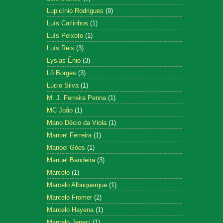
Lupicínio Rodrigues
(9)
Luís Carlinhos
(1)
Luís Peixoto
(1)
Luís Reis
(3)
Lysias Ênio
(3)
Lô Borges
(3)
Lúcio Silva
(1)
M. J. Ferreira Penna
(1)
MC João
(1)
Mano Décio da Viola
(1)
Manoel Ferreira
(1)
Manoel Góes
(1)
Manuel Bandeira
(3)
Marcelo
(1)
Marcelo Albuquerque
(1)
Marcelo Fromer
(2)
Marcelo Hayena
(1)
Marcelo Jeneci
(1)