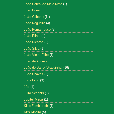
João Cabral de Melo Neto
(1)
João Donato
(6)
João Gilberto
(11)
João Nogueira
(4)
João Pernambuco
(2)
João Plinta
(4)
João Ricardo
(2)
João Silva
(1)
João Vieira Filho
(1)
João de Aquino
(3)
João de Barro (Braguinha)
(16)
Juca Chaves
(2)
Juca Filho
(3)
Jão
(1)
Júlio Secchin
(1)
Júpiter Maçã
(1)
Kiko Zambianchi
(1)
Kim Ribeiro
(5)