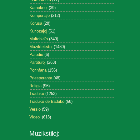
Karaokeoj
(39)
Komponaĵo
(212)
Korusa
(28)
Kuriozaĵoj
(61)
Multoblaĵo
(349)
Muziktekstoj
(1480)
Parodio
(6)
Partituroj
(263)
Porinfana
(156)
Priesperanta
(48)
Religia
(96)
Traduko
(1253)
Traduko de traduko
(68)
Versio
(59)
Videoj
(613)
Muzikstiloj: