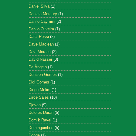
Daniel Silva
(1)
Daniela Mercury
(1)
Danilo Caymmi
(2)
Danilo Oliveira
(1)
Darci Rossi
(2)
Dave Maclean
(1)
Davi Moraes
(2)
David Nasser
(3)
De Ângelo
(1)
Denison Gomes
(1)
Didi Gomes
(1)
Diogo Melim
(1)
Dirce Sales
(18)
Djavan
(9)
Dolores Duran
(5)
Dom k Ravel
(1)
Dominguinhos
(5)
Donga
(1)