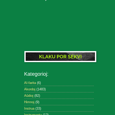
Kategorioj:
AI-farita
(6)
Akordoj
(1483)
Aŭdioj
(82)
Himnoj
(9)
Instrua
(33)
Instrumenta
(12)