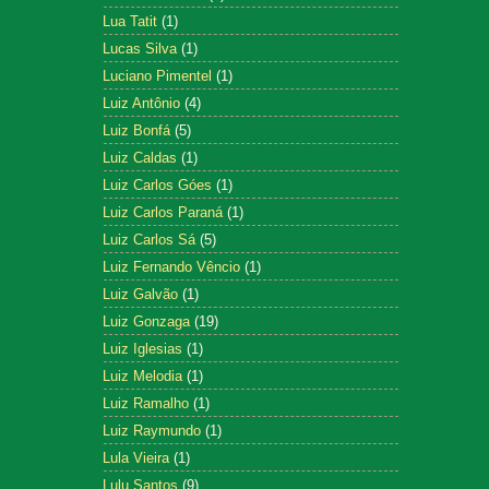
Lua Tatit
(1)
Lucas Silva
(1)
Luciano Pimentel
(1)
Luiz Antônio
(4)
Luiz Bonfá
(5)
Luiz Caldas
(1)
Luiz Carlos Góes
(1)
Luiz Carlos Paraná
(1)
Luiz Carlos Sá
(5)
Luiz Fernando Vêncio
(1)
Luiz Galvão
(1)
Luiz Gonzaga
(19)
Luiz Iglesias
(1)
Luiz Melodia
(1)
Luiz Ramalho
(1)
Luiz Raymundo
(1)
Lula Vieira
(1)
Lulu Santos
(9)