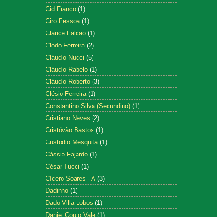
Cid Franco
(1)
Ciro Pessoa
(1)
Clarice Falcão
(1)
Clodo Ferreira
(2)
Cláudio Nucci
(5)
Cláudio Rabelo
(1)
Cláudio Roberto
(3)
Clésio Ferreira
(1)
Constantino Silva (Secundino)
(1)
Cristiano Neves
(2)
Cristóvão Bastos
(1)
Custódio Mesquita
(1)
Cássio Fajardo
(1)
César Tucci
(1)
Cícero Soares - A
(3)
Dadinho
(1)
Dado Villa-Lobos
(1)
Daniel Couto Vale
(1)