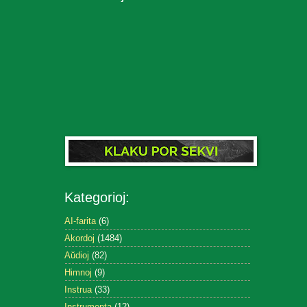
Kategorioj:
AI-farita
(6)
Akordoj
(1484)
Aŭdioj
(82)
Himnoj
(9)
Instrua
(33)
Instrumenta
(12)