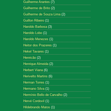
Guilherme Arantes
(7)
Guilherme de Brito
(2)
Guilherme de Souza Lima
(2)
Guillon Ribeiro
(1)
Haroldo Barbosa
(3)
Haroldo Lobo
(1)
Haroldo Menezes
(1)
Heitor dos Prazeres
(1)
Hekel Tavares
(1)
Henricão
(2)
Henrique Almeida
(2)
Herbert Viana
(6)
Herivelto Martins
(6)
Herman Torres
(1)
Hermano Silva
(1)
Hermínio Bello de Carvalho
(2)
Hervé Cordovil
(1)
Hildebrando Matos
(1)