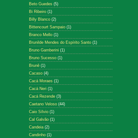
Beto Guedes
(5)
Bi Ribeiro
(1)
Billy Blanco
(2)
Bittencourt Sampaio
(1)
Branco Mello
(1)
Brunilde Mendes do Espírito Santo
(1)
Bruno Gamberini
(1)
Bruno Sucesso
(1)
Brunê
(1)
Cacaso
(4)
Cacá Moraes
(1)
Cacá Neri
(1)
Cacá Rezende
(3)
Caetano Veloso
(44)
Caio Sílvio
(1)
Cal Galvão
(1)
Candeia
(2)
Candinho
(1)