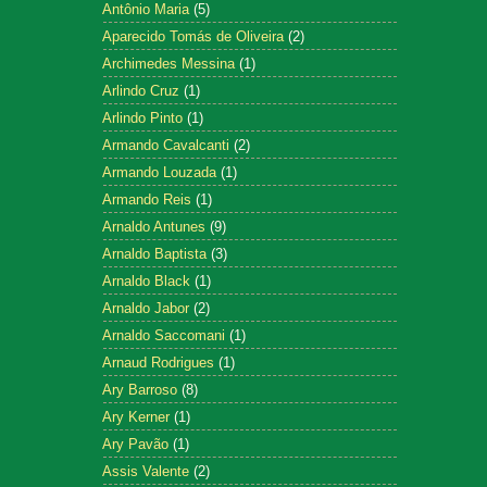
Antônio Maria
(5)
Aparecido Tomás de Oliveira
(2)
Archimedes Messina
(1)
Arlindo Cruz
(1)
Arlindo Pinto
(1)
Armando Cavalcanti
(2)
Armando Louzada
(1)
Armando Reis
(1)
Arnaldo Antunes
(9)
Arnaldo Baptista
(3)
Arnaldo Black
(1)
Arnaldo Jabor
(2)
Arnaldo Saccomani
(1)
Arnaud Rodrigues
(1)
Ary Barroso
(8)
Ary Kerner
(1)
Ary Pavão
(1)
Assis Valente
(2)