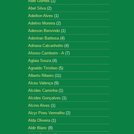
Abel Gomes
(1)
Abel Silva
(2)
Adeilton Alves
(1)
Adelino Moreira
(2)
Aderson Benvindo
(1)
Adoniran Barbosa
(4)
Adriana Calcanhotto
(4)
Afonso Camboim - A
(7)
Aglaia Souza
(4)
Agnaldo Timóteo
(5)
Alberto Ribeiro
(11)
Alceu Valença
(9)
Alcides Caminha
(1)
Alcides Gonçalves
(1)
Alcino Alves
(1)
Alcyr Pires Vermelho
(2)
Alda Oliveira
(1)
Aldir Blanc
(8)