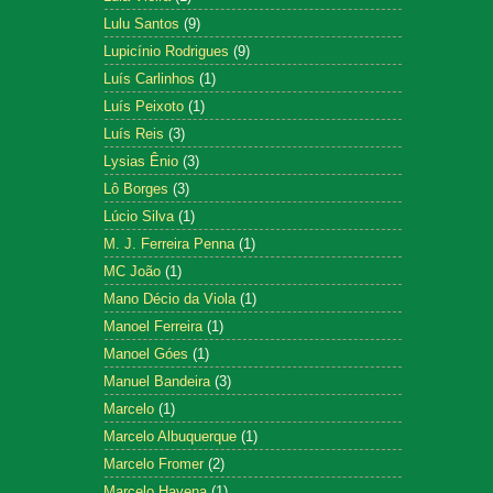
Lulu Santos
(9)
Lupicínio Rodrigues
(9)
Luís Carlinhos
(1)
Luís Peixoto
(1)
Luís Reis
(3)
Lysias Ênio
(3)
Lô Borges
(3)
Lúcio Silva
(1)
M. J. Ferreira Penna
(1)
MC João
(1)
Mano Décio da Viola
(1)
Manoel Ferreira
(1)
Manoel Góes
(1)
Manuel Bandeira
(3)
Marcelo
(1)
Marcelo Albuquerque
(1)
Marcelo Fromer
(2)
Marcelo Hayena
(1)