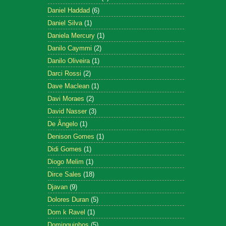
Daniel Haddad
(6)
Daniel Silva
(1)
Daniela Mercury
(1)
Danilo Caymmi
(2)
Danilo Oliveira
(1)
Darci Rossi
(2)
Dave Maclean
(1)
Davi Moraes
(2)
David Nasser
(3)
De Ângelo
(1)
Denison Gomes
(1)
Didi Gomes
(1)
Diogo Melim
(1)
Dirce Sales
(18)
Djavan
(9)
Dolores Duran
(5)
Dom k Ravel
(1)
Dominguinhos
(5)