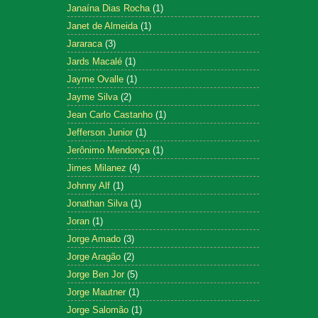
Janaína Dias Rocha
(1)
Janet de Almeida
(1)
Jararaca
(3)
Jards Macalé
(1)
Jayme Ovalle
(1)
Jayme Silva
(2)
Jean Carlo Castanho
(1)
Jefferson Junior
(1)
Jerônimo Mendonça
(1)
Jimes Milanez
(4)
Johnny Alf
(1)
Jonathan Silva
(1)
Joran
(1)
Jorge Amado
(3)
Jorge Aragão
(2)
Jorge Ben Jor
(5)
Jorge Mautner
(1)
Jorge Salomão
(1)