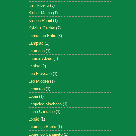
Kim Ribeiro
(5)
Kleber Matos
(1)
Kleiton Ramil
(1)
Klécius Caldas
(2)
Lamartine Babo
(3)
Lampião
(1)
Laureano
(1)
Laércio Alves
(1)
Lenine
(2)
Leo Fressato
(1)
Leo Middea
(1)
Leonardo
(1)
Leoni
(1)
Leopoldo Machado
(1)
Liana Carvalho
(1)
Lobão
(1)
Lourenço Baeta
(1)
Lourenço Cantineto
(1)