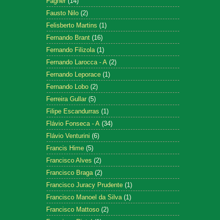
Fagner
(14)
Fausto Nilo
(2)
Felisberto Martins
(1)
Fernando Brant
(16)
Fernando Filizola
(1)
Fernando Larocca - A
(2)
Fernando Leporace
(1)
Fernando Lobo
(2)
Ferreira Gullar
(5)
Filipe Escandurras
(1)
Flávio Fonseca - A
(34)
Flávio Venturini
(6)
Francis Hime
(5)
Francisco Alves
(2)
Francisco Braga
(2)
Francisco Juracy Prudente
(1)
Francisco Manoel da Silva
(1)
Francisco Mattoso
(2)