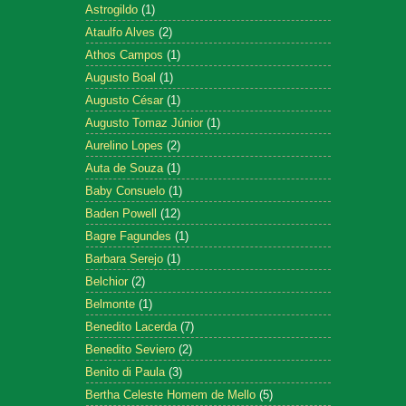
Astrogildo
(1)
Ataulfo Alves
(2)
Athos Campos
(1)
Augusto Boal
(1)
Augusto César
(1)
Augusto Tomaz Júnior
(1)
Aurelino Lopes
(2)
Auta de Souza
(1)
Baby Consuelo
(1)
Baden Powell
(12)
Bagre Fagundes
(1)
Barbara Serejo
(1)
Belchior
(2)
Belmonte
(1)
Benedito Lacerda
(7)
Benedito Seviero
(2)
Benito di Paula
(3)
Bertha Celeste Homem de Mello
(5)