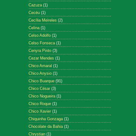
Cazuza
(1)
Cecéu
(1)
Cecília Meireles
(2)
Celina
(1)
Celso Adolfo
(1)
Celso Fonseca
(1)
Cenyra Pinto
(3)
Cezar Mendes
(1)
Chico Amaral
(1)
Chico Anysio
(1)
Chico Buarque
(91)
Chico César
(3)
Chico Nogueira
(1)
Chico Roque
(1)
Chico Xavier
(1)
Chiquinha Gonzaga
(1)
Chocolate da Bahia
(1)
Chrystian
(1)