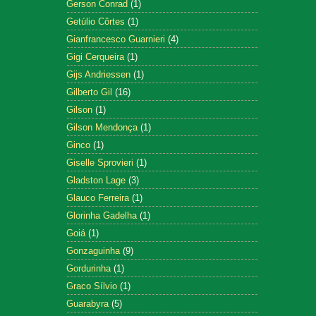
Gerson Conrad
(1)
Getúlio Côrtes
(1)
Gianfrancesco Guarnieri
(4)
Gigi Cerqueira
(1)
Gijs Andriessen
(1)
Gilberto Gil
(16)
Gilson
(1)
Gilson Mendonça
(1)
Ginco
(1)
Giselle Sprovieri
(1)
Gladston Lage
(3)
Glauco Ferreira
(1)
Glorinha Gadelha
(1)
Goiá
(1)
Gonzaguinha
(9)
Gordurinha
(1)
Graco Sílvio
(1)
Guarabyra
(5)