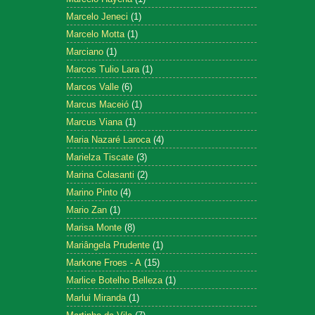
Marcelo Jeneci
(1)
Marcelo Motta
(1)
Marciano
(1)
Marcos Tulio Lara
(1)
Marcos Valle
(6)
Marcus Maceió
(1)
Marcus Viana
(1)
Maria Nazaré Laroca
(4)
Marielza Tiscate
(3)
Marina Colasanti
(2)
Marino Pinto
(4)
Mario Zan
(1)
Marisa Monte
(8)
Mariângela Prudente
(1)
Markone Froes - A
(15)
Marlice Botelho Belleza
(1)
Marlui Miranda
(1)