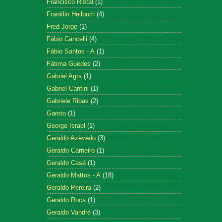
Francisco Ristal
(1)
Franklin Heilbuth
(4)
Fred Jorge
(1)
Fábio Cancelli
(4)
Fábio Santos - A
(1)
Fátima Guedes
(2)
Gabriel Agra
(1)
Gabriel Cantini
(1)
Gabriele Ribas
(2)
Garoto
(1)
George Israel
(1)
Geraldo Azevedo
(3)
Geraldo Carneiro
(1)
Geraldo Casé
(1)
Geraldo Mattos - A
(18)
Geraldo Pereira
(2)
Geraldo Roca
(1)
Geraldo Vandré
(3)