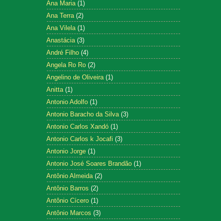
Ana Maria
(1)
Ana Terra
(2)
Ana Vilela
(1)
Anastácia
(3)
André Filho
(4)
Angela Ro Ro
(2)
Angelino de Oliveira
(1)
Anitta
(1)
Antonio Adolfo
(1)
Antonio Baracho da Silva
(3)
Antonio Carlos Xandó
(1)
Antonio Carlos k Jocafi
(3)
Antonio Jorge
(1)
Antonio José Soares Brandão
(1)
Antônio Almeida
(2)
Antônio Barros
(2)
Antônio Cícero
(1)
Antônio Marcos
(3)