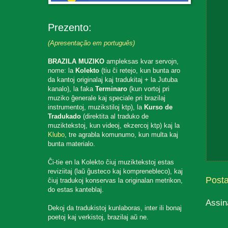
Prezento:
(Apresentação em português)
BRAZILA MUZIKO
ampleksas kvar servojn,
nome: la
Kolekto
(tiu ĉi retejo, kun bunta aro
da kantoj originalaj kaj tradukitaj + la Jutuba
kanalo), la faka
Terminaro
(kun vortoj pri
muziko ĝenerale kaj speciale pri brazilaj
instrumentoj, muzikstiloj ktp), la
Kurso de
Tradukado
(direktita al traduko de
muziktekstoj, kun videoj, ekzercoj ktp) kaj la
Klubo
, tre agrabla komunumo, kun multa kaj
bunta materialo.
Ĉi-tie en la Kolekto ĉiuj muziktekstoj estas
reviziitaj (laŭ ĝusteco kaj komprenebleco), kaj
Post
ĉiuj tradukoj konservas la originalan metrikon,
do estas kanteblaj.
Assin
Dekoj da tradukistoj kunlaboras, inter ili bonaj
poetoj kaj verkistoj, brazilaj aŭ ne.