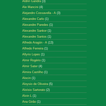
Aldrin Gandra
(3)
Ale Mancini
(4)
Alejandro Cossavella - A
(3)
Alexandre Carlo
(1)
Alexandre Paredes
(1)
Alexandre Sankor
(1)
Alexandre Santos
(1)
Alfredo Aragón - A
(13)
Alfredo Ferreira
(1)
Allyrio Lopes
(1)
Almir Rogério
(1)
Almir Sater
(4)
Almira Castilho
(1)
Alocin
(1)
Aloysio de Oliveira
(5)
Aloísio Sartorato
(2)
Alvin L
(1)
Ana Girão
(1)