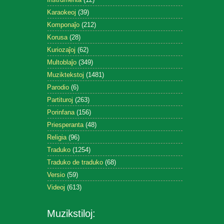
Karaokeoj
(39)
Komponaĵo
(212)
Korusa
(28)
Kuriozaĵoj
(62)
Multoblaĵo
(349)
Muziktekstoj
(1481)
Parodio
(6)
Partituroj
(263)
Porinfana
(156)
Priesperanta
(48)
Religia
(96)
Traduko
(1254)
Traduko de traduko
(68)
Versio
(59)
Videoj
(613)
Muzikstiloj: