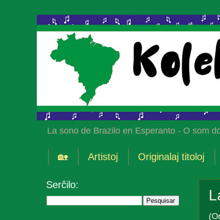
La sono de Brazilo en Esperanto - O som do
🏡
Artistoj
Originalaj titoloj
Serĉilo:
L
(Or