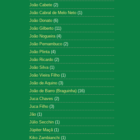
João Cabete
(2)
João Cabral de Melo Neto
(1)
João Donato
(6)
João Gilberto
(11)
João Nogueira
(4)
João Pernambuco
(2)
João Plinta
(4)
João Ricardo
(2)
João Silva
(1)
João Vieira Filho
(1)
João de Aquino
(3)
João de Barro (Braguinha)
(16)
Juca Chaves
(2)
Juca Filho
(3)
Jão
(1)
Júlio Secchin
(1)
Júpiter Maçã
(1)
Kiko Zambianchi
(1)