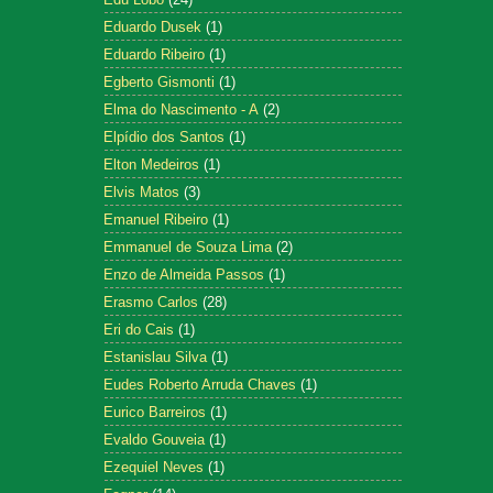
Eduardo Dusek
(1)
Eduardo Ribeiro
(1)
Egberto Gismonti
(1)
Elma do Nascimento - A
(2)
Elpídio dos Santos
(1)
Elton Medeiros
(1)
Elvis Matos
(3)
Emanuel Ribeiro
(1)
Emmanuel de Souza Lima
(2)
Enzo de Almeida Passos
(1)
Erasmo Carlos
(28)
Eri do Cais
(1)
Estanislau Silva
(1)
Eudes Roberto Arruda Chaves
(1)
Eurico Barreiros
(1)
Evaldo Gouveia
(1)
Ezequiel Neves
(1)