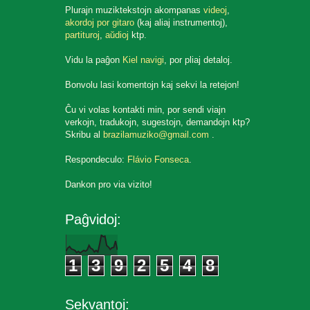
Plurajn muziktekstojn akompanas
videoj
,
akordoj por gitaro
(kaj aliaj instrumentoj),
partituroj
,
aŭdioj
ktp.
Vidu la paĝon
Kiel navigi
, por pliaj detaloj.
Bonvolu lasi komentojn kaj sekvi la retejon!
Ĉu vi volas kontakti min, por sendi viajn
verkojn, tradukojn, sugestojn, demandojn ktp?
Skribu al
brazilamuziko@gmail.com
.
Respondeculo:
Flávio Fonseca
.
Dankon pro via vizito!
Paĝvidoj:
1
3
9
2
5
4
8
Sekvantoj: