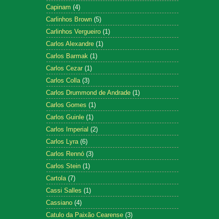
Capinam
(4)
Carlinhos Brown
(5)
Carlinhos Vergueiro
(1)
Carlos Alexandre
(1)
Carlos Barmak
(1)
Carlos Cezar
(1)
Carlos Colla
(3)
Carlos Drummond de Andrade
(1)
Carlos Gomes
(1)
Carlos Guinle
(1)
Carlos Imperial
(2)
Carlos Lyra
(6)
Carlos Rennó
(3)
Carlos Stein
(1)
Cartola
(7)
Cassi Salles
(1)
Cassiano
(4)
Catulo da Paixão Cearense
(3)