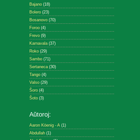
Bajano
(18)
Bolero
(23)
Bosanovo
(70)
Foroo
(4)
Frevo
(9)
Karnavala
(37)
Roko
(29)
Sambo
(71)
Sertaneca
(30)
Tango
(4)
Valso
(29)
Ŝoro
(4)
Ŝoto
(3)
Aŭtoroj:
Aaron Köenig - A
(1)
Abdullah
(1)