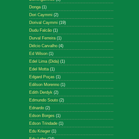
Donga
(1)
Dori Caymmi
(2)
Dorival Caymmi
(19)
Dudu Falcão
(1)
Durval Ferreira
(1)
Délcio Carvalho
(4)
Ed Wilson
(1)
Edel Lima (Dida)
(1)
Edel Motta
(1)
Edgard Poças
(1)
Edilson Morenno
(1)
Edith Derdyk
(2)
Edmundo Souto
(2)
Ednardo
(2)
Edson Borges
(1)
Edson Trindade
(1)
Edu Krieger
(1)
Edu Lobo
(24)