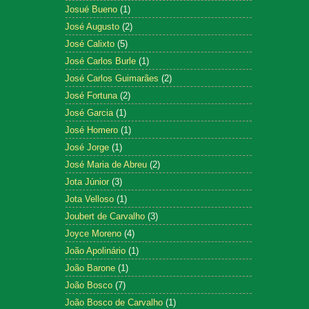
Josué Bueno
(1)
José Augusto
(2)
José Calixto
(5)
José Carlos Burle
(1)
José Carlos Guimarães
(2)
José Fortuna
(2)
José Garcia
(1)
José Homero
(1)
José Jorge
(1)
José Maria de Abreu
(2)
Jota Júnior
(3)
Jota Velloso
(1)
Joubert de Carvalho
(3)
Joyce Moreno
(4)
João Apolinário
(1)
João Barone
(1)
João Bosco
(7)
João Bosco de Carvalho
(1)