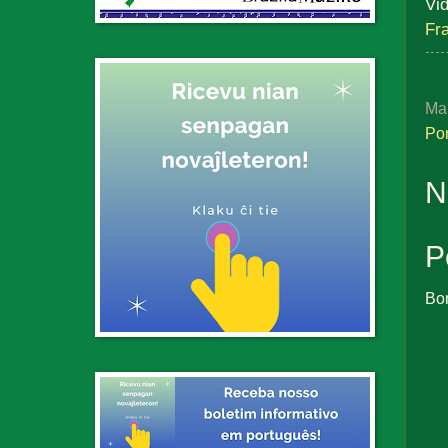
Vi
Fr
Ma
Po
N
P
Bo