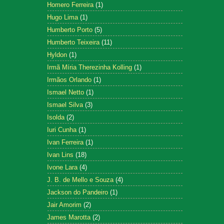
Homero Ferreira
(1)
Hugo Lima
(1)
Humberto Porto
(5)
Humberto Teixeira
(11)
Hyldon
(1)
Irmã Míria Therezinha Kolling
(1)
Irmãos Orlando
(1)
Ismael Netto
(1)
Ismael Silva
(3)
Isolda
(2)
Iuri Cunha
(1)
Ivan Ferreira
(1)
Ivan Lins
(18)
Ivone Lara
(4)
J. B. de Mello e Souza
(4)
Jackson do Pandeiro
(1)
Jair Amorim
(2)
James Marotta
(2)