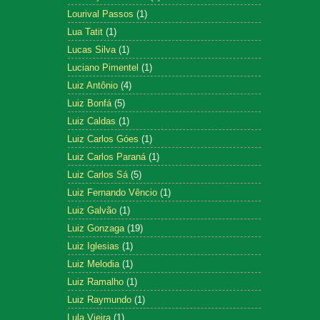
Lourival Passos
(1)
Lua Tatit
(1)
Lucas Silva
(1)
Luciano Pimentel
(1)
Luiz Antônio
(4)
Luiz Bonfá
(5)
Luiz Caldas
(1)
Luiz Carlos Góes
(1)
Luiz Carlos Paraná
(1)
Luiz Carlos Sá
(5)
Luiz Fernando Vêncio
(1)
Luiz Galvão
(1)
Luiz Gonzaga
(19)
Luiz Iglesias
(1)
Luiz Melodia
(1)
Luiz Ramalho
(1)
Luiz Raymundo
(1)
Lula Vieira
(1)