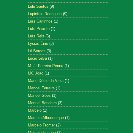
Lulu Santos
(9)
Lupicínio Rodrigues
(9)
Luís Carlinhos
(1)
Luís Peixoto
(1)
Luís Reis
(3)
Lysias Ênio
(3)
Lô Borges
(3)
Lúcio Silva
(1)
M. J. Ferreira Penna
(1)
MC João
(1)
Mano Décio da Viola
(1)
Manoel Ferreira
(1)
Manoel Góes
(1)
Manuel Bandeira
(3)
Marcelo
(1)
Marcelo Albuquerque
(1)
Marcelo Fromer
(2)
Marcelo Hayena
(1)