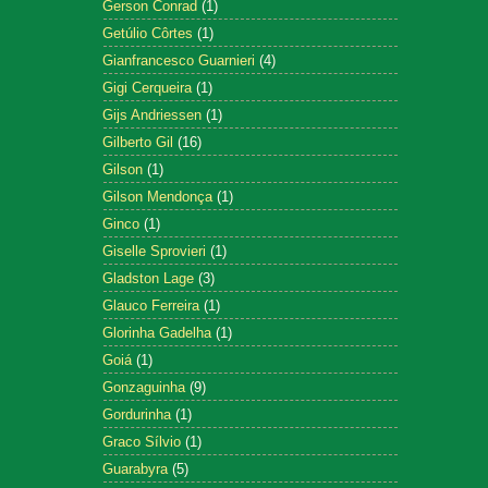
Gerson Conrad
(1)
Getúlio Côrtes
(1)
Gianfrancesco Guarnieri
(4)
Gigi Cerqueira
(1)
Gijs Andriessen
(1)
Gilberto Gil
(16)
Gilson
(1)
Gilson Mendonça
(1)
Ginco
(1)
Giselle Sprovieri
(1)
Gladston Lage
(3)
Glauco Ferreira
(1)
Glorinha Gadelha
(1)
Goiá
(1)
Gonzaguinha
(9)
Gordurinha
(1)
Graco Sílvio
(1)
Guarabyra
(5)