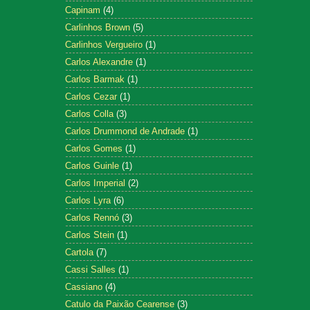
Capinam
(4)
Carlinhos Brown
(5)
Carlinhos Vergueiro
(1)
Carlos Alexandre
(1)
Carlos Barmak
(1)
Carlos Cezar
(1)
Carlos Colla
(3)
Carlos Drummond de Andrade
(1)
Carlos Gomes
(1)
Carlos Guinle
(1)
Carlos Imperial
(2)
Carlos Lyra
(6)
Carlos Rennó
(3)
Carlos Stein
(1)
Cartola
(7)
Cassi Salles
(1)
Cassiano
(4)
Catulo da Paixão Cearense
(3)