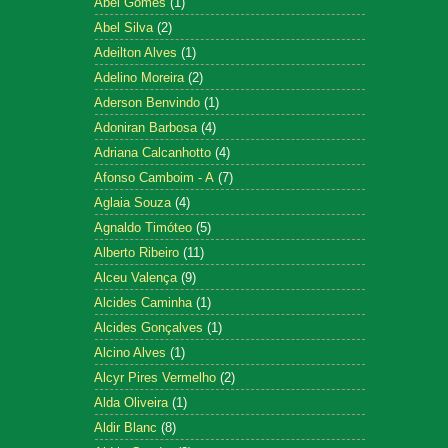
Abel Gomes
(1)
Abel Silva
(2)
Adeilton Alves
(1)
Adelino Moreira
(2)
Aderson Benvindo
(1)
Adoniran Barbosa
(4)
Adriana Calcanhotto
(4)
Afonso Camboim - A
(7)
Aglaia Souza
(4)
Agnaldo Timóteo
(5)
Alberto Ribeiro
(11)
Alceu Valença
(9)
Alcides Caminha
(1)
Alcides Gonçalves
(1)
Alcino Alves
(1)
Alcyr Pires Vermelho
(2)
Alda Oliveira
(1)
Aldir Blanc
(8)