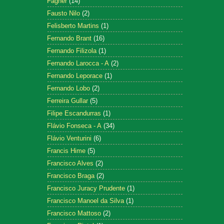
Fagner
(14)
Fausto Nilo
(2)
Felisberto Martins
(1)
Fernando Brant
(16)
Fernando Filizola
(1)
Fernando Larocca - A
(2)
Fernando Leporace
(1)
Fernando Lobo
(2)
Ferreira Gullar
(5)
Filipe Escandurras
(1)
Flávio Fonseca - A
(34)
Flávio Venturini
(6)
Francis Hime
(5)
Francisco Alves
(2)
Francisco Braga
(2)
Francisco Juracy Prudente
(1)
Francisco Manoel da Silva
(1)
Francisco Mattoso
(2)