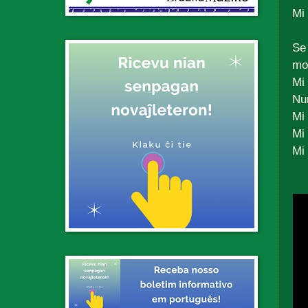
Mi 
Se
mot
Mi
Nu
Mi 
Mi
Mi 