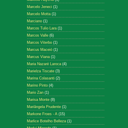
Marcelo Jeneci
(1)
Marcelo Motta
(1)
Marciano
(1)
Marcos Tulio Lara
(1)
Marcos Valle
(6)
Marcos Viterbo
(1)
Marcus Maceió
(1)
Marcus Viana
(1)
Maria Nazaré Laroca
(4)
Marielza Tiscate
(3)
Marina Colasanti
(2)
Marino Pinto
(4)
Mario Zan
(1)
Marisa Monte
(8)
Mariângela Prudente
(1)
Markone Froes - A
(15)
Marlice Botelho Belleza
(1)