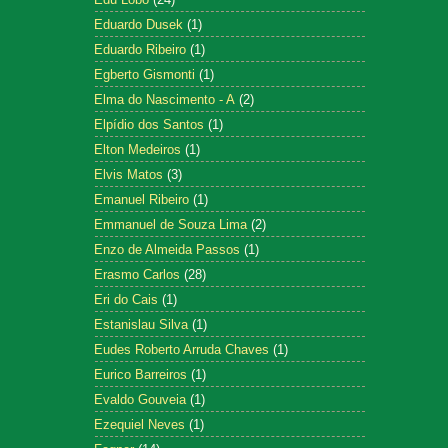
Eduardo Dusek
(1)
Eduardo Ribeiro
(1)
Egberto Gismonti
(1)
Elma do Nascimento - A
(2)
Elpídio dos Santos
(1)
Elton Medeiros
(1)
Elvis Matos
(3)
Emanuel Ribeiro
(1)
Emmanuel de Souza Lima
(2)
Enzo de Almeida Passos
(1)
Erasmo Carlos
(28)
Eri do Cais
(1)
Estanislau Silva
(1)
Eudes Roberto Arruda Chaves
(1)
Eurico Barreiros
(1)
Evaldo Gouveia
(1)
Ezequiel Neves
(1)