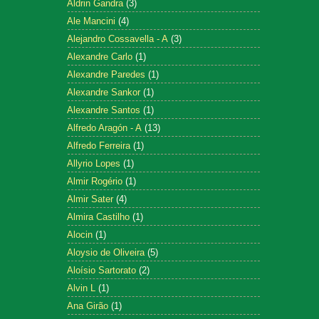
Aldrin Gandra
(3)
Ale Mancini
(4)
Alejandro Cossavella - A
(3)
Alexandre Carlo
(1)
Alexandre Paredes
(1)
Alexandre Sankor
(1)
Alexandre Santos
(1)
Alfredo Aragón - A
(13)
Alfredo Ferreira
(1)
Allyrio Lopes
(1)
Almir Rogério
(1)
Almir Sater
(4)
Almira Castilho
(1)
Alocin
(1)
Aloysio de Oliveira
(5)
Aloísio Sartorato
(2)
Alvin L
(1)
Ana Girão
(1)