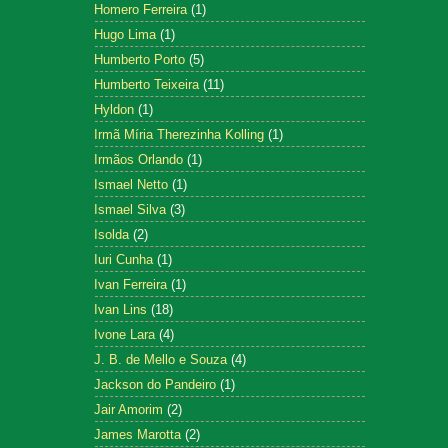
Homero Ferreira
(1)
Hugo Lima
(1)
Humberto Porto
(5)
Humberto Teixeira
(11)
Hyldon
(1)
Irmã Míria Therezinha Kolling
(1)
Irmãos Orlando
(1)
Ismael Netto
(1)
Ismael Silva
(3)
Isolda
(2)
Iuri Cunha
(1)
Ivan Ferreira
(1)
Ivan Lins
(18)
Ivone Lara
(4)
J. B. de Mello e Souza
(4)
Jackson do Pandeiro
(1)
Jair Amorim
(2)
James Marotta
(2)