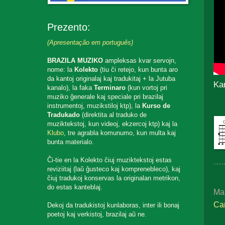
Prezento:
(Apresentação em português)
BRAZILA MUZIKO
ampleksas kvar servojn,
nome: la
Kolekto
(tiu ĉi retejo, kun bunta aro
da kantoj originalaj kaj tradukitaj + la Jutuba
Ka
kanalo), la faka
Terminaro
(kun vortoj pri
muziko ĝenerale kaj speciale pri brazilaj
instrumentoj, muzikstiloj ktp), la
Kurso de
Tradukado
(direktita al traduko de
muziktekstoj, kun videoj, ekzercoj ktp) kaj la
Klubo
, tre agrabla komunumo, kun multa kaj
bunta materialo.
Ĉi-tie en la Kolekto ĉiuj muziktekstoj estas
reviziitaj (laŭ ĝusteco kaj komprenebleco), kaj
ĉiuj tradukoj konservas la originalan metrikon,
do estas kanteblaj.
Ma
Ca
Dekoj da tradukistoj kunlaboras, inter ili bonaj
poetoj kaj verkistoj, brazilaj aŭ ne.