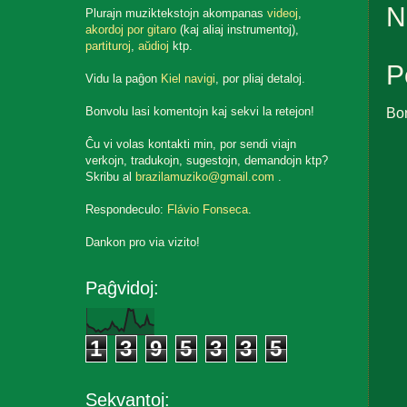
N
Plurajn muziktekstojn akompanas
videoj
,
akordoj por gitaro
(kaj aliaj instrumentoj),
partituroj
,
aŭdioj
ktp.
P
Vidu la paĝon
Kiel navigi
, por pliaj detaloj.
Bo
Bonvolu lasi komentojn kaj sekvi la retejon!
Ĉu vi volas kontakti min, por sendi viajn
verkojn, tradukojn, sugestojn, demandojn ktp?
Skribu al
brazilamuziko@gmail.com
.
Respondeculo:
Flávio Fonseca
.
Dankon pro via vizito!
Paĝvidoj:
1
3
9
5
3
3
5
Sekvantoj: