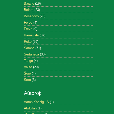
Bajano
(19)
Bolero
(23)
Bosanovo
(70)
Foroo
(4)
Frevo
(9)
Karnavala
(37)
Roko
(29)
Sambo
(71)
Sertaneca
(30)
Tango
(4)
Valso
(29)
Ŝoro
(4)
Ŝoto
(3)
Aŭtoroj:
Aaron Köenig - A
(1)
Abdullah
(1)