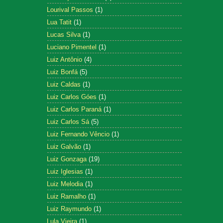
Lourival Passos
(1)
Lua Tatit
(1)
Lucas Silva
(1)
Luciano Pimentel
(1)
Luiz Antônio
(4)
Luiz Bonfá
(5)
Luiz Caldas
(1)
Luiz Carlos Góes
(1)
Luiz Carlos Paraná
(1)
Luiz Carlos Sá
(5)
Luiz Fernando Vêncio
(1)
Luiz Galvão
(1)
Luiz Gonzaga
(19)
Luiz Iglesias
(1)
Luiz Melodia
(1)
Luiz Ramalho
(1)
Luiz Raymundo
(1)
Lula Vieira
(1)