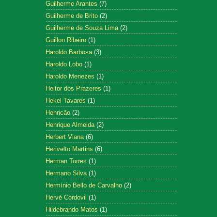
Guilherme Arantes
(7)
Guilherme de Brito
(2)
Guilherme de Souza Lima
(2)
Guillon Ribeiro
(1)
Haroldo Barbosa
(3)
Haroldo Lobo
(1)
Haroldo Menezes
(1)
Heitor dos Prazeres
(1)
Hekel Tavares
(1)
Henricão
(2)
Henrique Almeida
(2)
Herbert Viana
(6)
Herivelto Martins
(6)
Herman Torres
(1)
Hermano Silva
(1)
Hermínio Bello de Carvalho
(2)
Hervé Cordovil
(1)
Hildebrando Matos
(1)