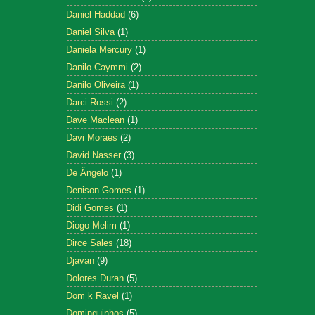
Daniel Haddad
(6)
Daniel Silva
(1)
Daniela Mercury
(1)
Danilo Caymmi
(2)
Danilo Oliveira
(1)
Darci Rossi
(2)
Dave Maclean
(1)
Davi Moraes
(2)
David Nasser
(3)
De Ângelo
(1)
Denison Gomes
(1)
Didi Gomes
(1)
Diogo Melim
(1)
Dirce Sales
(18)
Djavan
(9)
Dolores Duran
(5)
Dom k Ravel
(1)
Dominguinhos
(5)