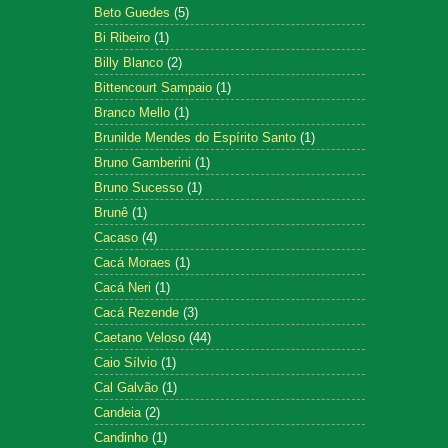
Beto Guedes
(5)
Bi Ribeiro
(1)
Billy Blanco
(2)
Bittencourt Sampaio
(1)
Branco Mello
(1)
Brunilde Mendes do Espírito Santo
(1)
Bruno Gamberini
(1)
Bruno Sucesso
(1)
Brunê
(1)
Cacaso
(4)
Cacá Moraes
(1)
Cacá Neri
(1)
Cacá Rezende
(3)
Caetano Veloso
(44)
Caio Sílvio
(1)
Cal Galvão
(1)
Candeia
(2)
Candinho
(1)