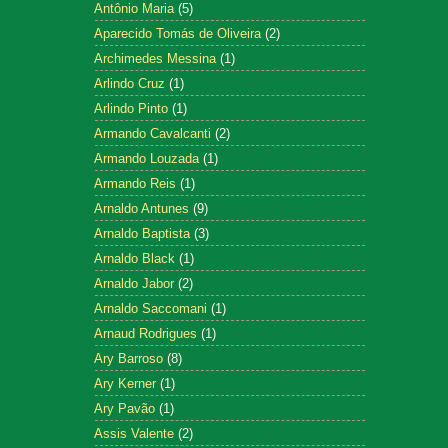
Antônio Maria
(5)
Aparecido Tomás de Oliveira
(2)
Archimedes Messina
(1)
Arlindo Cruz
(1)
Arlindo Pinto
(1)
Armando Cavalcanti
(2)
Armando Louzada
(1)
Armando Reis
(1)
Arnaldo Antunes
(9)
Arnaldo Baptista
(3)
Arnaldo Black
(1)
Arnaldo Jabor
(2)
Arnaldo Saccomani
(1)
Arnaud Rodrigues
(1)
Ary Barroso
(8)
Ary Kerner
(1)
Ary Pavão
(1)
Assis Valente
(2)