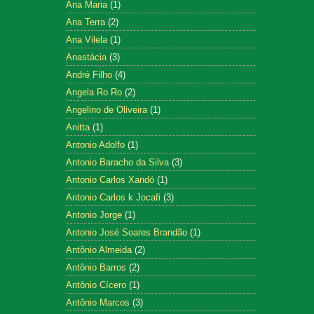
Ana Maria
(1)
Ana Terra
(2)
Ana Vilela
(1)
Anastácia
(3)
André Filho
(4)
Angela Ro Ro
(2)
Angelino de Oliveira
(1)
Anitta
(1)
Antonio Adolfo
(1)
Antonio Baracho da Silva
(3)
Antonio Carlos Xandó
(1)
Antonio Carlos k Jocafi
(3)
Antonio Jorge
(1)
Antonio José Soares Brandão
(1)
Antônio Almeida
(2)
Antônio Barros
(2)
Antônio Cícero
(1)
Antônio Marcos
(3)