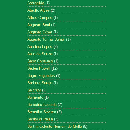
Astrogildo
(1)
Ataulfo Alves
(2)
Athos Campos
(1)
Augusto Boal
(1)
Augusto César
(1)
Augusto Tomaz Júnior
(1)
Aurelino Lopes
(2)
Auta de Souza
(1)
Baby Consuelo
(1)
Baden Powell
(12)
Bagre Fagundes
(1)
Barbara Serejo
(1)
Belchior
(2)
Belmonte
(1)
Benedito Lacerda
(7)
Benedito Seviero
(2)
Benito di Paula
(3)
Bertha Celeste Homem de Mello
(5)