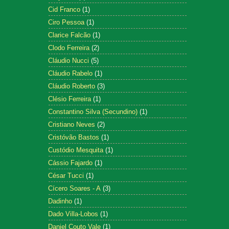
Cid Franco
(1)
Ciro Pessoa
(1)
Clarice Falcão
(1)
Clodo Ferreira
(2)
Cláudio Nucci
(5)
Cláudio Rabelo
(1)
Cláudio Roberto
(3)
Clésio Ferreira
(1)
Constantino Silva (Secundino)
(1)
Cristiano Neves
(2)
Cristóvão Bastos
(1)
Custódio Mesquita
(1)
Cássio Fajardo
(1)
César Tucci
(1)
Cícero Soares - A
(3)
Dadinho
(1)
Dado Villa-Lobos
(1)
Daniel Couto Vale
(1)