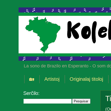
La sono de Brazilo en Esperanto - O som do
🏡
Artistoj
Originalaj titoloj
Serĉilo:
T
(Or