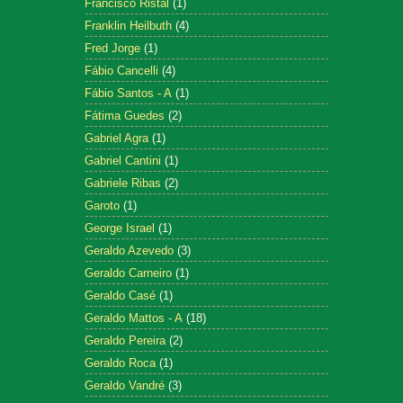
Francisco Ristal
(1)
Franklin Heilbuth
(4)
Fred Jorge
(1)
Fábio Cancelli
(4)
Fábio Santos - A
(1)
Fátima Guedes
(2)
Gabriel Agra
(1)
Gabriel Cantini
(1)
Gabriele Ribas
(2)
Garoto
(1)
George Israel
(1)
Geraldo Azevedo
(3)
Geraldo Carneiro
(1)
Geraldo Casé
(1)
Geraldo Mattos - A
(18)
Geraldo Pereira
(2)
Geraldo Roca
(1)
Geraldo Vandré
(3)