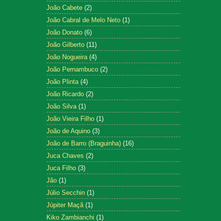
João Cabete
(2)
João Cabral de Melo Neto
(1)
João Donato
(6)
João Gilberto
(11)
João Nogueira
(4)
João Pernambuco
(2)
João Plinta
(4)
João Ricardo
(2)
João Silva
(1)
João Vieira Filho
(1)
João de Aquino
(3)
João de Barro (Braguinha)
(16)
Juca Chaves
(2)
Juca Filho
(3)
Jão
(1)
Júlio Secchin
(1)
Júpiter Maçã
(1)
Kiko Zambianchi
(1)