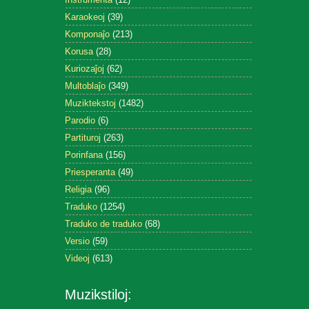
Karaokeoj
(39)
Komponaĵo
(213)
Korusa
(28)
Kuriozaĵoj
(62)
Multoblaĵo
(349)
Muziktekstoj
(1482)
Parodio
(6)
Partituroj
(263)
Porinfana
(156)
Priesperanta
(49)
Religia
(96)
Traduko
(1254)
Traduko de traduko
(68)
Versio
(59)
Videoj
(613)
Muzikstiloj: