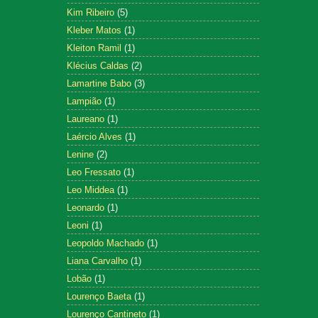
Kim Ribeiro
(5)
Kleber Matos
(1)
Kleiton Ramil
(1)
Klécius Caldas
(2)
Lamartine Babo
(3)
Lampião
(1)
Laureano
(1)
Laércio Alves
(1)
Lenine
(2)
Leo Fressato
(1)
Leo Middea
(1)
Leonardo
(1)
Leoni
(1)
Leopoldo Machado
(1)
Liana Carvalho
(1)
Lobão
(1)
Lourenço Baeta
(1)
Lourenço Cantineto
(1)