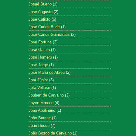
Josué Bueno
(1)
José Augusto
(2)
José Calixto
(6)
José Carlos Burle
(1)
José Carlos Guimarães
(2)
José Fortuna
(2)
José Garcia
(1)
José Homero
(1)
José Jorge
(1)
José Maria de Abreu
(2)
Jota Júnior
(3)
Jota Velloso
(1)
Joubert de Carvalho
(3)
Joyce Moreno
(4)
João Apolinário
(1)
João Barone
(1)
João Bosco
(7)
João Bosco de Carvalho
(1)