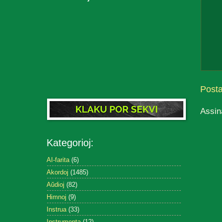
Post
Assin
Kategorioj:
AI-farita
(6)
Akordoj
(1485)
Aŭdioj
(82)
Himnoj
(9)
Instrua
(33)
Instrumenta
(12)