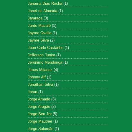
Janaína Dias Rocha
(1)
Janet de Almeida
(1)
Jararaca
(3)
Jards Macalé
(1)
Jayme Ovalle
(1)
Jayme Silva
(2)
Jean Carlo Castanho
(1)
Jefferson Junior
(1)
Jerônimo Mendonça
(1)
Jimes Milanez
(4)
Johnny Alf
(1)
Jonathan Silva
(1)
Joran
(1)
Jorge Amado
(3)
Jorge Aragão
(2)
Jorge Ben Jor
(5)
Jorge Mautner
(1)
Jorge Salomão
(1)