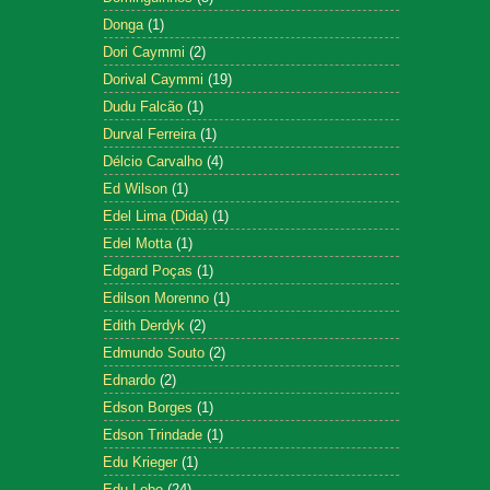
Donga
(1)
Dori Caymmi
(2)
Dorival Caymmi
(19)
Dudu Falcão
(1)
Durval Ferreira
(1)
Délcio Carvalho
(4)
Ed Wilson
(1)
Edel Lima (Dida)
(1)
Edel Motta
(1)
Edgard Poças
(1)
Edilson Morenno
(1)
Edith Derdyk
(2)
Edmundo Souto
(2)
Ednardo
(2)
Edson Borges
(1)
Edson Trindade
(1)
Edu Krieger
(1)
Edu Lobo
(24)