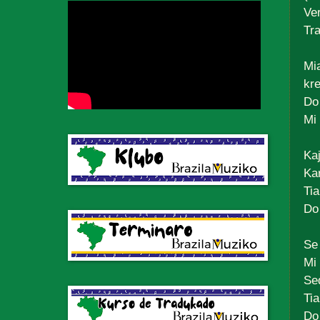
Ve
Tr
Mi
kre
Do
Mi 
Kaj
Kar
Tia
Do 
Se
Mi
Se
Tia
Do