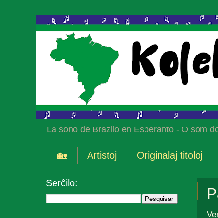
La sono de Brazilo en Esperanto - O som do
🏡
Artistoj
Originalaj titoloj
Serĉilo:
P
Ve