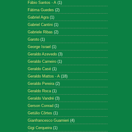
Fábio Santos - A
(1)
Fátima Guedes
(2)
Gabriel Agra
(1)
Gabriel Cantini
(1)
Gabriele Ribas
(2)
Garoto
(1)
George Israel
(1)
Geraldo Azevedo
(3)
Geraldo Carneiro
(1)
Geraldo Casé
(1)
Geraldo Mattos - A
(18)
Geraldo Pereira
(2)
Geraldo Roca
(1)
Geraldo Vandré
(3)
Gerson Conrad
(1)
Getúlio Côrtes
(1)
Gianfrancesco Guarnieri
(4)
Gigi Cerqueira
(1)