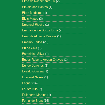
Elma do Nascimento - A
(2)
Elpídio dos Santos
(1)
Elton Medeiros
(1)
Elvis Matos
(3)
Emanuel Ribeiro
(1)
Emmanuel de Souza Lima
(2)
Enzo de Almeida Passos
(1)
Erasmo Carlos
(28)
Eri do Cais
(1)
Estanislau Silva
(1)
Eudes Roberto Arruda Chaves
(1)
Eurico Barreiros
(1)
Evaldo Gouveia
(1)
Ezequiel Neves
(1)
Fagner
(14)
Fausto Nilo
(2)
Felisberto Martins
(1)
Fernando Brant
(16)