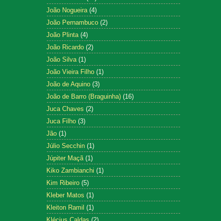
João Nogueira
(4)
João Pernambuco
(2)
João Plinta
(4)
João Ricardo
(2)
João Silva
(1)
João Vieira Filho
(1)
João de Aquino
(3)
João de Barro (Braguinha)
(16)
Juca Chaves
(2)
Juca Filho
(3)
Jão
(1)
Júlio Secchin
(1)
Júpiter Maçã
(1)
Kiko Zambianchi
(1)
Kim Ribeiro
(5)
Kleber Matos
(1)
Kleiton Ramil
(1)
Klécius Caldas
(2)