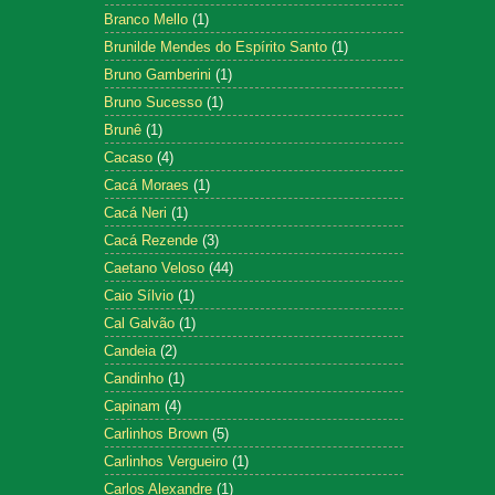
Branco Mello
(1)
Brunilde Mendes do Espírito Santo
(1)
Bruno Gamberini
(1)
Bruno Sucesso
(1)
Brunê
(1)
Cacaso
(4)
Cacá Moraes
(1)
Cacá Neri
(1)
Cacá Rezende
(3)
Caetano Veloso
(44)
Caio Sílvio
(1)
Cal Galvão
(1)
Candeia
(2)
Candinho
(1)
Capinam
(4)
Carlinhos Brown
(5)
Carlinhos Vergueiro
(1)
Carlos Alexandre
(1)