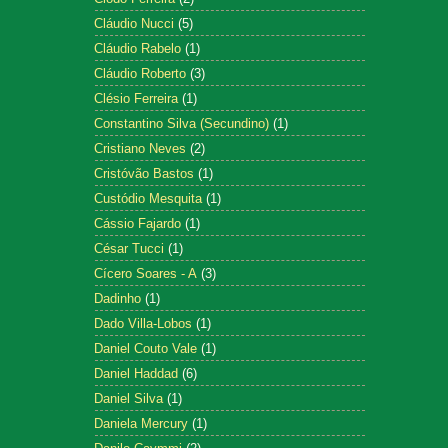
Cláudio Nucci
(5)
Cláudio Rabelo
(1)
Cláudio Roberto
(3)
Clésio Ferreira
(1)
Constantino Silva (Secundino)
(1)
Cristiano Neves
(2)
Cristóvão Bastos
(1)
Custódio Mesquita
(1)
Cássio Fajardo
(1)
César Tucci
(1)
Cícero Soares - A
(3)
Dadinho
(1)
Dado Villa-Lobos
(1)
Daniel Couto Vale
(1)
Daniel Haddad
(6)
Daniel Silva
(1)
Daniela Mercury
(1)