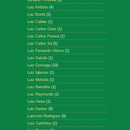
Luiz Antônio
(4)
Luiz Bonfá
(5)
Luiz Caldas
(1)
Luiz Carlos Góes
(1)
Luiz Carlos Paraná
(1)
Luiz Carlos Sá
(5)
Luiz Fernando Vêncio
(1)
Luiz Galvão
(1)
Luiz Gonzaga
(19)
Luiz Iglesias
(1)
Luiz Melodia
(1)
Luiz Ramalho
(1)
Luiz Raymundo
(1)
Lula Vieira
(1)
Lulu Santos
(9)
Lupicínio Rodrigues
(9)
Luís Carlinhos
(1)