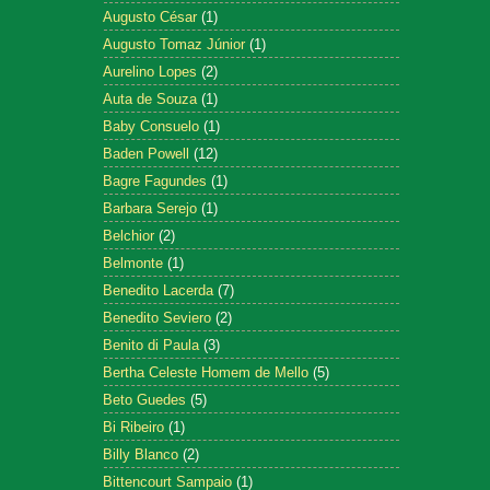
Augusto César
(1)
Augusto Tomaz Júnior
(1)
Aurelino Lopes
(2)
Auta de Souza
(1)
Baby Consuelo
(1)
Baden Powell
(12)
Bagre Fagundes
(1)
Barbara Serejo
(1)
Belchior
(2)
Belmonte
(1)
Benedito Lacerda
(7)
Benedito Seviero
(2)
Benito di Paula
(3)
Bertha Celeste Homem de Mello
(5)
Beto Guedes
(5)
Bi Ribeiro
(1)
Billy Blanco
(2)
Bittencourt Sampaio
(1)