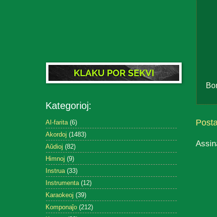
Bo
Kategorioj:
Post
AI-farita
(6)
Akordoj
(1483)
Assin
Aŭdioj
(82)
Himnoj
(9)
Instrua
(33)
Instrumenta
(12)
Karaokeoj
(39)
Komponaĵo
(212)