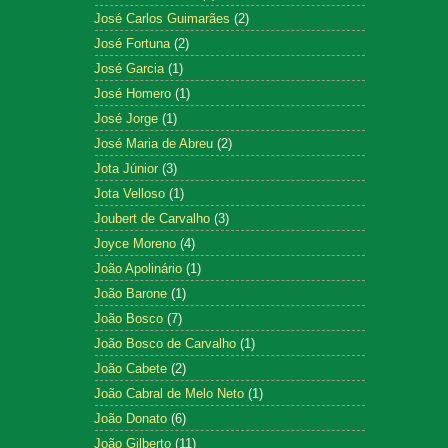
José Carlos Guimarães
(2)
José Fortuna
(2)
José Garcia
(1)
José Homero
(1)
José Jorge
(1)
José Maria de Abreu
(2)
Jota Júnior
(3)
Jota Velloso
(1)
Joubert de Carvalho
(3)
Joyce Moreno
(4)
João Apolinário
(1)
João Barone
(1)
João Bosco
(7)
João Bosco de Carvalho
(1)
João Cabete
(2)
João Cabral de Melo Neto
(1)
João Donato
(6)
João Gilberto
(11)