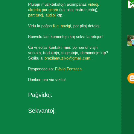
Plurajn muziktekstojn akompanas
videoj
,
akordoj por gitaro
(kaj aliaj instrumentoj),
partituroj
,
aŭdioj
ktp.
Vidu la paĝon
Kiel navigi
, por pliaj detaloj.
Bonvolu lasi komentojn kaj sekvi la retejon!
Ĉu vi volas kontakti min, por sendi viajn
verkojn, tradukojn, sugestojn, demandojn ktp?
Skribu al
brazilamuziko@gmail.com
.
Respondeculo:
Flávio Fonseca
.
Dankon pro via vizito!
Paĝvidoj:
Sekvantoj: