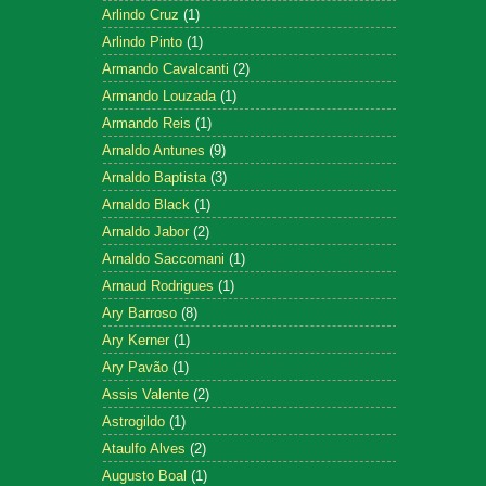
Arlindo Cruz
(1)
Arlindo Pinto
(1)
Armando Cavalcanti
(2)
Armando Louzada
(1)
Armando Reis
(1)
Arnaldo Antunes
(9)
Arnaldo Baptista
(3)
Arnaldo Black
(1)
Arnaldo Jabor
(2)
Arnaldo Saccomani
(1)
Arnaud Rodrigues
(1)
Ary Barroso
(8)
Ary Kerner
(1)
Ary Pavão
(1)
Assis Valente
(2)
Astrogildo
(1)
Ataulfo Alves
(2)
Augusto Boal
(1)