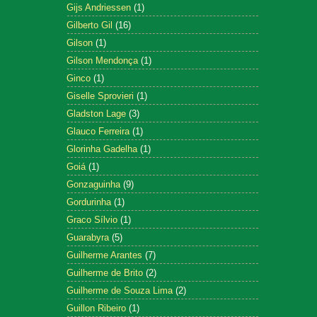
Gijs Andriessen
(1)
Gilberto Gil
(16)
Gilson
(1)
Gilson Mendonça
(1)
Ginco
(1)
Giselle Sprovieri
(1)
Gladston Lage
(3)
Glauco Ferreira
(1)
Glorinha Gadelha
(1)
Goiá
(1)
Gonzaguinha
(9)
Gordurinha
(1)
Graco Sílvio
(1)
Guarabyra
(5)
Guilherme Arantes
(7)
Guilherme de Brito
(2)
Guilherme de Souza Lima
(2)
Guillon Ribeiro
(1)