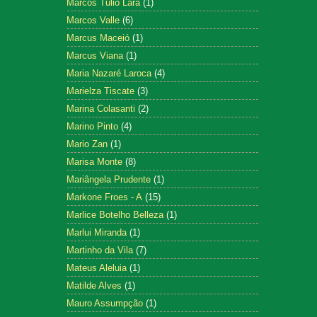
Marcos Tulio Lara
(1)
Marcos Valle
(6)
Marcus Maceió
(1)
Marcus Viana
(1)
Maria Nazaré Laroca
(4)
Marielza Tiscate
(3)
Marina Colasanti
(2)
Marino Pinto
(4)
Mario Zan
(1)
Marisa Monte
(8)
Mariângela Prudente
(1)
Markone Froes - A
(15)
Marlice Botelho Belleza
(1)
Marlui Miranda
(1)
Martinho da Vila
(7)
Mateus Aleluia
(1)
Matilde Alves
(1)
Mauro Assumpção
(1)