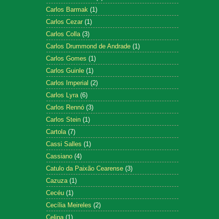
Carlos Barmak
(1)
Carlos Cezar
(1)
Carlos Colla
(3)
Carlos Drummond de Andrade
(1)
Carlos Gomes
(1)
Carlos Guinle
(1)
Carlos Imperial
(2)
Carlos Lyra
(6)
Carlos Rennó
(3)
Carlos Stein
(1)
Cartola
(7)
Cassi Salles
(1)
Cassiano
(4)
Catulo da Paixão Cearense
(3)
Cazuza
(1)
Cecéu
(1)
Cecília Meireles
(2)
Celina
(1)