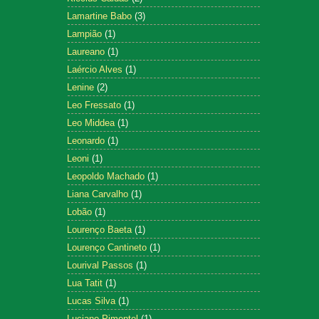
Lamartine Babo
(3)
Lampião
(1)
Laureano
(1)
Laércio Alves
(1)
Lenine
(2)
Leo Fressato
(1)
Leo Middea
(1)
Leonardo
(1)
Leoni
(1)
Leopoldo Machado
(1)
Liana Carvalho
(1)
Lobão
(1)
Lourenço Baeta
(1)
Lourenço Cantineto
(1)
Lourival Passos
(1)
Lua Tatit
(1)
Lucas Silva
(1)
Luciano Pimentel
(1)