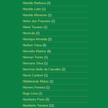
Haroldo Barbosa
(3)
Haroldo Lobo
(1)
Haroldo Menezes
(1)
Heitor dos Prazeres
(1)
Hekel Tavares
(1)
Henricão
(2)
Henrique Almeida
(2)
Herbert Viana
(6)
Herivelto Martins
(6)
Herman Torres
(1)
Hermano Silva
(1)
Hermínio Bello de Carvalho
(2)
Hervé Cordovil
(1)
Hildebrando Matos
(1)
Homero Ferreira
(1)
Hugo Lima
(1)
Humberto Porto
(5)
Humberto Teixeira
(11)