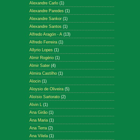
Alexandre Carlo
(1)
Alexandre Paredes
(1)
Alexandre Sankor
(1)
Alexandre Santos
(1)
Alfredo Aragón - A
(13)
Alfredo Ferreira
(1)
Allyrio Lopes
(1)
Almir Rogério
(1)
Almir Sater
(4)
Almira Castilho
(1)
Alocin
(1)
Aloysio de Oliveira
(5)
Aloísio Sartorato
(2)
Alvin L
(1)
Ana Girão
(1)
Ana Maria
(1)
Ana Terra
(2)
Ana Vilela
(1)