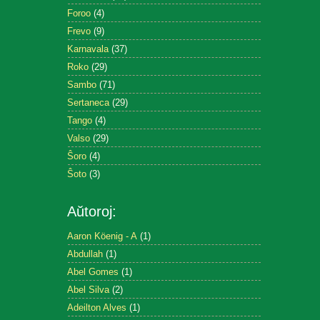
Foroo
(4)
Frevo
(9)
Karnavala
(37)
Roko
(29)
Sambo
(71)
Sertaneca
(29)
Tango
(4)
Valso
(29)
Ŝoro
(4)
Ŝoto
(3)
Aŭtoroj:
Aaron Köenig - A
(1)
Abdullah
(1)
Abel Gomes
(1)
Abel Silva
(2)
Adeilton Alves
(1)