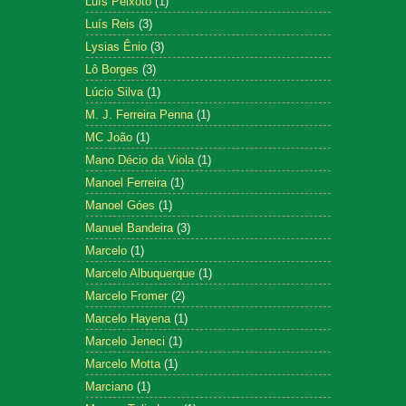
Luís Peixoto
(1)
Luís Reis
(3)
Lysias Ênio
(3)
Lô Borges
(3)
Lúcio Silva
(1)
M. J. Ferreira Penna
(1)
MC João
(1)
Mano Décio da Viola
(1)
Manoel Ferreira
(1)
Manoel Góes
(1)
Manuel Bandeira
(3)
Marcelo
(1)
Marcelo Albuquerque
(1)
Marcelo Fromer
(2)
Marcelo Hayena
(1)
Marcelo Jeneci
(1)
Marcelo Motta
(1)
Marciano
(1)