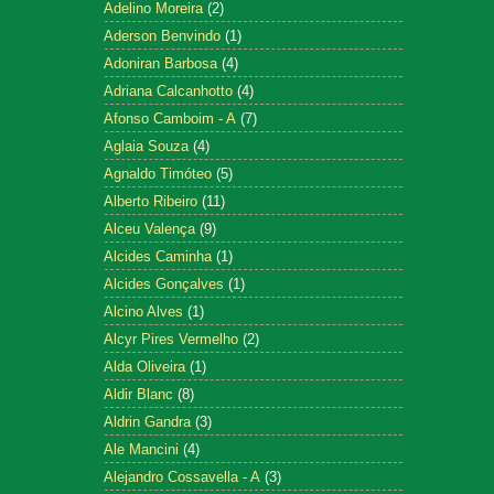
Adelino Moreira
(2)
Aderson Benvindo
(1)
Adoniran Barbosa
(4)
Adriana Calcanhotto
(4)
Afonso Camboim - A
(7)
Aglaia Souza
(4)
Agnaldo Timóteo
(5)
Alberto Ribeiro
(11)
Alceu Valença
(9)
Alcides Caminha
(1)
Alcides Gonçalves
(1)
Alcino Alves
(1)
Alcyr Pires Vermelho
(2)
Alda Oliveira
(1)
Aldir Blanc
(8)
Aldrin Gandra
(3)
Ale Mancini
(4)
Alejandro Cossavella - A
(3)