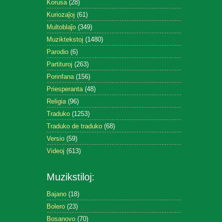
Korusa
(28)
Kuriozaĵoj
(61)
Multoblaĵo
(349)
Muziktekstoj
(1480)
Parodio
(6)
Partituroj
(263)
Porinfana
(156)
Priesperanta
(48)
Religia
(96)
Traduko
(1253)
Traduko de traduko
(68)
Versio
(59)
Videoj
(613)
Muzikstiloj:
Bajano
(18)
Bolero
(23)
Bosanovo
(70)