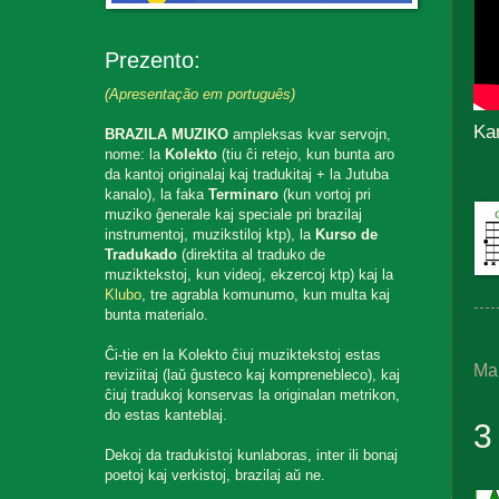
Prezento:
(Apresentação em português)
Ka
BRAZILA MUZIKO
ampleksas kvar servojn,
nome: la
Kolekto
(tiu ĉi retejo, kun bunta aro
da kantoj originalaj kaj tradukitaj + la Jutuba
kanalo), la faka
Terminaro
(kun vortoj pri
muziko ĝenerale kaj speciale pri brazilaj
instrumentoj, muzikstiloj ktp), la
Kurso de
Tradukado
(direktita al traduko de
muziktekstoj, kun videoj, ekzercoj ktp) kaj la
Klubo
, tre agrabla komunumo, kun multa kaj
bunta materialo.
Ĉi-tie en la Kolekto ĉiuj muziktekstoj estas
Ma
reviziitaj (laŭ ĝusteco kaj komprenebleco), kaj
ĉiuj tradukoj konservas la originalan metrikon,
do estas kanteblaj.
3
Dekoj da tradukistoj kunlaboras, inter ili bonaj
poetoj kaj verkistoj, brazilaj aŭ ne.