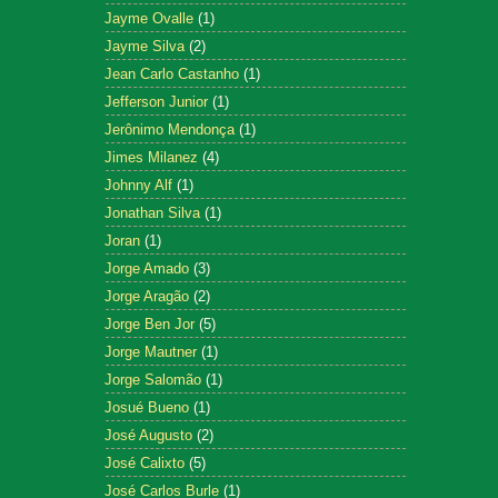
Jayme Ovalle
(1)
Jayme Silva
(2)
Jean Carlo Castanho
(1)
Jefferson Junior
(1)
Jerônimo Mendonça
(1)
Jimes Milanez
(4)
Johnny Alf
(1)
Jonathan Silva
(1)
Joran
(1)
Jorge Amado
(3)
Jorge Aragão
(2)
Jorge Ben Jor
(5)
Jorge Mautner
(1)
Jorge Salomão
(1)
Josué Bueno
(1)
José Augusto
(2)
José Calixto
(5)
José Carlos Burle
(1)