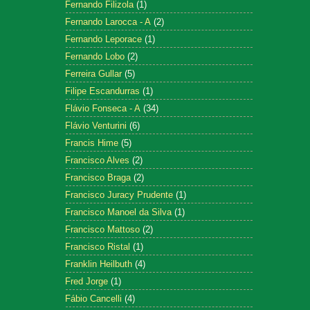
Fernando Filizola
(1)
Fernando Larocca - A
(2)
Fernando Leporace
(1)
Fernando Lobo
(2)
Ferreira Gullar
(5)
Filipe Escandurras
(1)
Flávio Fonseca - A
(34)
Flávio Venturini
(6)
Francis Hime
(5)
Francisco Alves
(2)
Francisco Braga
(2)
Francisco Juracy Prudente
(1)
Francisco Manoel da Silva
(1)
Francisco Mattoso
(2)
Francisco Ristal
(1)
Franklin Heilbuth
(4)
Fred Jorge
(1)
Fábio Cancelli
(4)