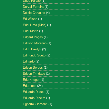
Dudu Falcão
(1)
Durval Ferreira
(1)
Délcio Carvalho
(4)
Ed Wilson
(1)
Edel Lima (Dida)
(1)
Edel Motta
(1)
Edgard Poças
(1)
Edilson Morenno
(1)
Edith Derdyk
(2)
Edmundo Souto
(2)
Ednardo
(2)
Edson Borges
(1)
Edson Trindade
(1)
Edu Krieger
(1)
Edu Lobo
(24)
Eduardo Dusek
(1)
Eduardo Ribeiro
(1)
Egberto Gismonti
(1)