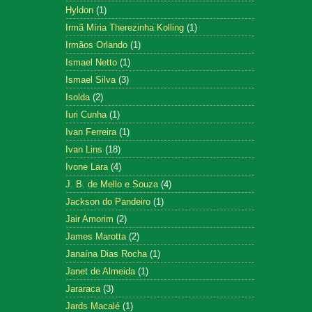
Hyldon
(1)
Irmã Míria Therezinha Kolling
(1)
Irmãos Orlando
(1)
Ismael Netto
(1)
Ismael Silva
(3)
Isolda
(2)
Iuri Cunha
(1)
Ivan Ferreira
(1)
Ivan Lins
(18)
Ivone Lara
(4)
J. B. de Mello e Souza
(4)
Jackson do Pandeiro
(1)
Jair Amorim
(2)
James Marotta
(2)
Janaína Dias Rocha
(1)
Janet de Almeida
(1)
Jararaca
(3)
Jards Macalé
(1)