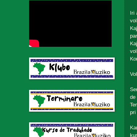
Iri
vol
Kaj
par
Ka
vol
Kon
Vol
Se
de 
Ten
pri
Kan
ku