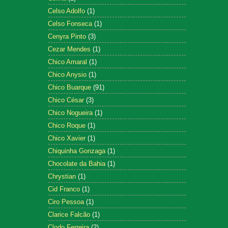
Celso Adolfo
(1)
Celso Fonseca
(1)
Cenyra Pinto
(3)
Cezar Mendes
(1)
Chico Amaral
(1)
Chico Anysio
(1)
Chico Buarque
(91)
Chico César
(3)
Chico Nogueira
(1)
Chico Roque
(1)
Chico Xavier
(1)
Chiquinha Gonzaga
(1)
Chocolate da Bahia
(1)
Chrystian
(1)
Cid Franco
(1)
Ciro Pessoa
(1)
Clarice Falcão
(1)
Clodo Ferreira
(2)