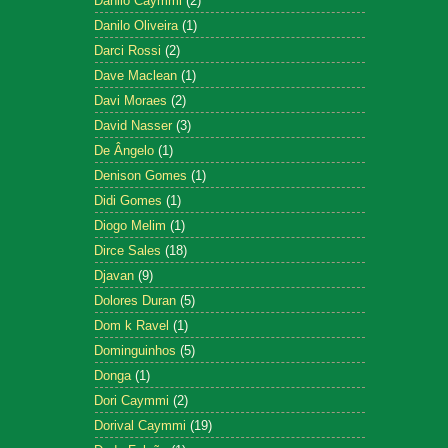
Danilo Caymmi
(2)
Danilo Oliveira
(1)
Darci Rossi
(2)
Dave Maclean
(1)
Davi Moraes
(2)
David Nasser
(3)
De Ângelo
(1)
Denison Gomes
(1)
Didi Gomes
(1)
Diogo Melim
(1)
Dirce Sales
(18)
Djavan
(9)
Dolores Duran
(5)
Dom k Ravel
(1)
Dominguinhos
(5)
Donga
(1)
Dori Caymmi
(2)
Dorival Caymmi
(19)