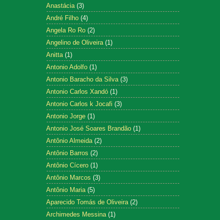
Anastácia
(3)
André Filho
(4)
Angela Ro Ro
(2)
Angelino de Oliveira
(1)
Anitta
(1)
Antonio Adolfo
(1)
Antonio Baracho da Silva
(3)
Antonio Carlos Xandó
(1)
Antonio Carlos k Jocafi
(3)
Antonio Jorge
(1)
Antonio José Soares Brandão
(1)
Antônio Almeida
(2)
Antônio Barros
(2)
Antônio Cícero
(1)
Antônio Marcos
(3)
Antônio Maria
(5)
Aparecido Tomás de Oliveira
(2)
Archimedes Messina
(1)