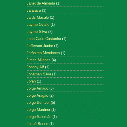
Janet de Almeida
(1)
Jararaca
(3)
Jards Macalé
(1)
Jayme Ovalle
(1)
Jayme Silva
(2)
Jean Carlo Castanho
(1)
Jefferson Junior
(1)
Jerônimo Mendonça
(1)
Jimes Milanez
(4)
Johnny Alf
(1)
Jonathan Silva
(1)
Joran
(1)
Jorge Amado
(3)
Jorge Aragão
(2)
Jorge Ben Jor
(5)
Jorge Mautner
(1)
Jorge Salomão
(1)
Josué Bueno
(1)