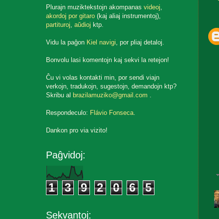
Plurajn muziktekstojn akompanas
videoj
,
akordoj por gitaro
(kaj aliaj instrumentoj),
partituroj
,
aŭdioj
ktp.
Vidu la paĝon
Kiel navigi
, por pliaj detaloj.
Bonvolu lasi komentojn kaj sekvi la retejon!
Ĉu vi volas kontakti min, por sendi viajn
verkojn, tradukojn, sugestojn, demandojn ktp?
Skribu al
brazilamuziko@gmail.com
.
Respondeculo:
Flávio Fonseca
.
Dankon pro via vizito!
Paĝvidoj:
1
3
9
2
0
6
5
Sekvantoj: