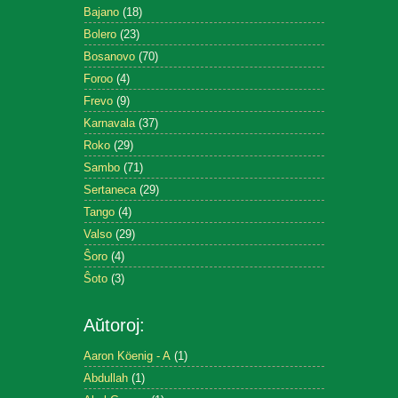
Bajano
(18)
Bolero
(23)
Bosanovo
(70)
Foroo
(4)
Frevo
(9)
Karnavala
(37)
Roko
(29)
Sambo
(71)
Sertaneca
(29)
Tango
(4)
Valso
(29)
Ŝoro
(4)
Ŝoto
(3)
Aŭtoroj:
Aaron Köenig - A
(1)
Abdullah
(1)