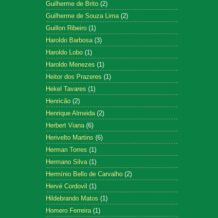
Guilherme de Brito
(2)
Guilherme de Souza Lima
(2)
Guillon Ribeiro
(1)
Haroldo Barbosa
(3)
Haroldo Lobo
(1)
Haroldo Menezes
(1)
Heitor dos Prazeres
(1)
Hekel Tavares
(1)
Henricão
(2)
Henrique Almeida
(2)
Herbert Viana
(6)
Herivelto Martins
(6)
Herman Torres
(1)
Hermano Silva
(1)
Hermínio Bello de Carvalho
(2)
Hervé Cordovil
(1)
Hildebrando Matos
(1)
Homero Ferreira
(1)