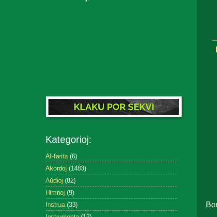
Kategorioj:
AI-farita
(6)
Akordoj
(1483)
Aŭdioj
(82)
Himnoj
(9)
Bo
Instrua
(33)
Instrumenta
(12)