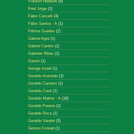
Franklin Heilbuth
(4)
Fred Jorge
(1)
Fábio Cancelli
(4)
Fábio Santos - A
(1)
Fátima Guedes
(2)
Gabriel Agra
(1)
Gabriel Cantini
(1)
Gabriele Ribas
(2)
Garoto
(1)
George Israel
(1)
Geraldo Azevedo
(3)
Geraldo Carneiro
(1)
Geraldo Casé
(1)
Geraldo Mattos - A
(18)
Geraldo Pereira
(2)
Geraldo Roca
(1)
Geraldo Vandré
(3)
Gerson Conrad
(1)