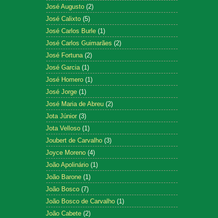
José Augusto
(2)
José Calixto
(5)
José Carlos Burle
(1)
José Carlos Guimarães
(2)
José Fortuna
(2)
José Garcia
(1)
José Homero
(1)
José Jorge
(1)
José Maria de Abreu
(2)
Jota Júnior
(3)
Jota Velloso
(1)
Joubert de Carvalho
(3)
Joyce Moreno
(4)
João Apolinário
(1)
João Barone
(1)
João Bosco
(7)
João Bosco de Carvalho
(1)
João Cabete
(2)