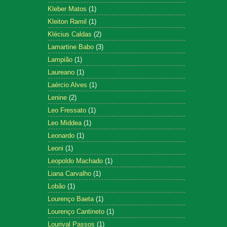
Kleber Matos
(1)
Kleiton Ramil
(1)
Klécius Caldas
(2)
Lamartine Babo
(3)
Lampião
(1)
Laureano
(1)
Laércio Alves
(1)
Lenine
(2)
Leo Fressato
(1)
Leo Middea
(1)
Leonardo
(1)
Leoni
(1)
Leopoldo Machado
(1)
Liana Carvalho
(1)
Lobão
(1)
Lourenço Baeta
(1)
Lourenço Cantineto
(1)
Lourival Passos
(1)