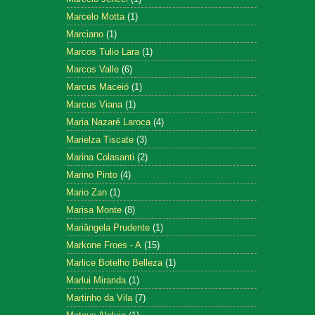
Marcelo Motta
(1)
Marciano
(1)
Marcos Tulio Lara
(1)
Marcos Valle
(6)
Marcus Maceió
(1)
Marcus Viana
(1)
Maria Nazaré Laroca
(4)
Marielza Tiscate
(3)
Marina Colasanti
(2)
Marino Pinto
(4)
Mario Zan
(1)
Marisa Monte
(8)
Mariângela Prudente
(1)
Markone Froes - A
(15)
Marlice Botelho Belleza
(1)
Marlui Miranda
(1)
Martinho da Vila
(7)