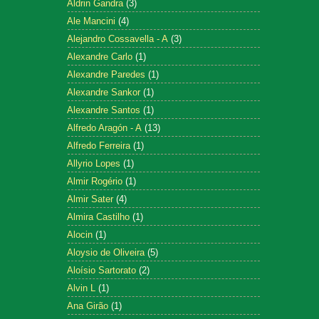
Aldrin Gandra
(3)
Ale Mancini
(4)
Alejandro Cossavella - A
(3)
Alexandre Carlo
(1)
Alexandre Paredes
(1)
Alexandre Sankor
(1)
Alexandre Santos
(1)
Alfredo Aragón - A
(13)
Alfredo Ferreira
(1)
Allyrio Lopes
(1)
Almir Rogério
(1)
Almir Sater
(4)
Almira Castilho
(1)
Alocin
(1)
Aloysio de Oliveira
(5)
Aloísio Sartorato
(2)
Alvin L
(1)
Ana Girão
(1)