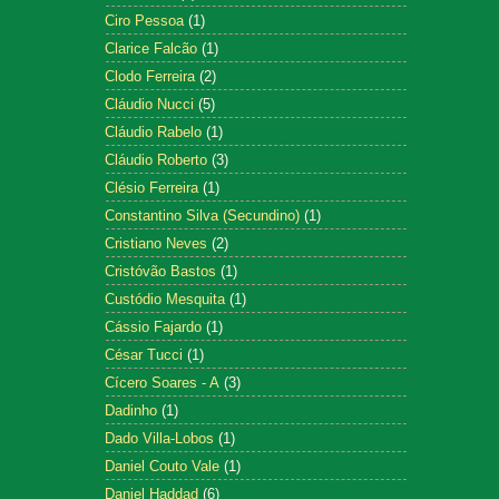
Ciro Pessoa
(1)
Clarice Falcão
(1)
Clodo Ferreira
(2)
Cláudio Nucci
(5)
Cláudio Rabelo
(1)
Cláudio Roberto
(3)
Clésio Ferreira
(1)
Constantino Silva (Secundino)
(1)
Cristiano Neves
(2)
Cristóvão Bastos
(1)
Custódio Mesquita
(1)
Cássio Fajardo
(1)
César Tucci
(1)
Cícero Soares - A
(3)
Dadinho
(1)
Dado Villa-Lobos
(1)
Daniel Couto Vale
(1)
Daniel Haddad
(6)