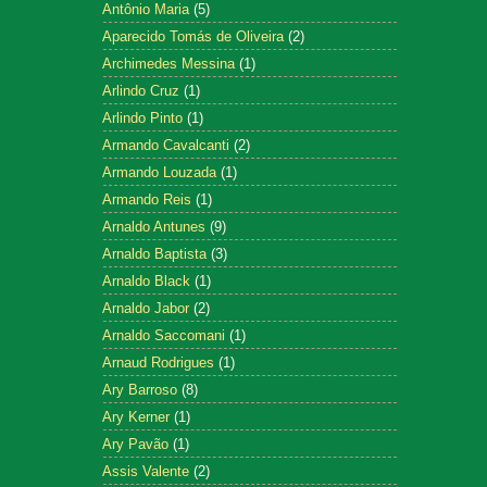
Antônio Maria
(5)
Aparecido Tomás de Oliveira
(2)
Archimedes Messina
(1)
Arlindo Cruz
(1)
Arlindo Pinto
(1)
Armando Cavalcanti
(2)
Armando Louzada
(1)
Armando Reis
(1)
Arnaldo Antunes
(9)
Arnaldo Baptista
(3)
Arnaldo Black
(1)
Arnaldo Jabor
(2)
Arnaldo Saccomani
(1)
Arnaud Rodrigues
(1)
Ary Barroso
(8)
Ary Kerner
(1)
Ary Pavão
(1)
Assis Valente
(2)