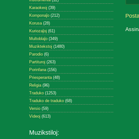
Karaokeoj
(39)
Post
Komponaĵo
(212)
Korusa
(28)
Assin
Kuriozaĵoj
(61)
Multoblaĵo
(349)
Muziktekstoj
(1480)
Parodio
(6)
Partituroj
(263)
Porinfana
(156)
Priesperanta
(48)
Religia
(96)
Traduko
(1253)
Traduko de traduko
(68)
Versio
(59)
Videoj
(613)
Muzikstiloj: