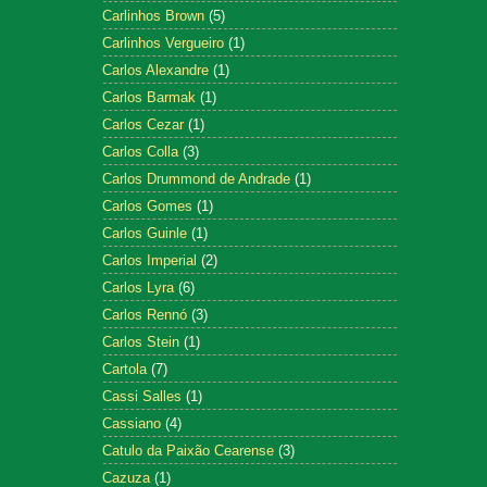
Carlinhos Brown
(5)
Carlinhos Vergueiro
(1)
Carlos Alexandre
(1)
Carlos Barmak
(1)
Carlos Cezar
(1)
Carlos Colla
(3)
Carlos Drummond de Andrade
(1)
Carlos Gomes
(1)
Carlos Guinle
(1)
Carlos Imperial
(2)
Carlos Lyra
(6)
Carlos Rennó
(3)
Carlos Stein
(1)
Cartola
(7)
Cassi Salles
(1)
Cassiano
(4)
Catulo da Paixão Cearense
(3)
Cazuza
(1)