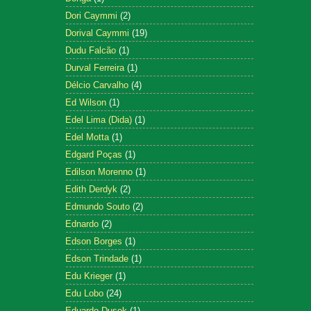
Dori Caymmi
(2)
Dorival Caymmi
(19)
Dudu Falcão
(1)
Durval Ferreira
(1)
Délcio Carvalho
(4)
Ed Wilson
(1)
Edel Lima (Dida)
(1)
Edel Motta
(1)
Edgard Poças
(1)
Edilson Morenno
(1)
Edith Derdyk
(2)
Edmundo Souto
(2)
Ednardo
(2)
Edson Borges
(1)
Edson Trindade
(1)
Edu Krieger
(1)
Edu Lobo
(24)
Eduardo Dusek
(1)