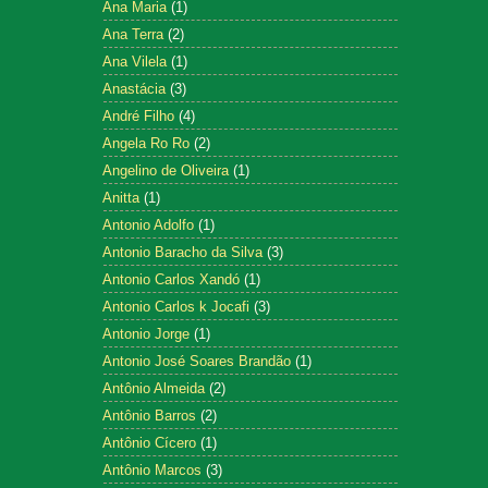
Ana Maria
(1)
Ana Terra
(2)
Ana Vilela
(1)
Anastácia
(3)
André Filho
(4)
Angela Ro Ro
(2)
Angelino de Oliveira
(1)
Anitta
(1)
Antonio Adolfo
(1)
Antonio Baracho da Silva
(3)
Antonio Carlos Xandó
(1)
Antonio Carlos k Jocafi
(3)
Antonio Jorge
(1)
Antonio José Soares Brandão
(1)
Antônio Almeida
(2)
Antônio Barros
(2)
Antônio Cícero
(1)
Antônio Marcos
(3)