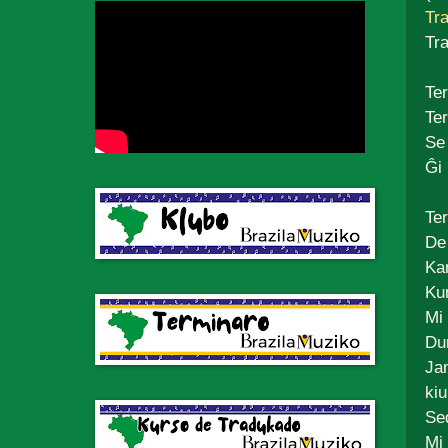
Tra
Tr
Ter
Ter
Se
Ĝi
Te
De 
Kan
Ku
Mi
Du
Ja
kiu
Se
Mi 