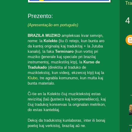
Tr
Prezento:
4
(Apresentação em português)
BRAZILA MUZIKO
ampleksas kvar servojn,
nome: la
Kolekto
(tiu ĉi retejo, kun bunta aro
da kantoj originalaj kaj tradukitaj + la Jutuba
kanalo), la faka
Terminaro
(kun vortoj pri
muziko ĝenerale kaj speciale pri brazilaj
instrumentoj, muzikstiloj ktp), la
Kurso de
Tradukado
(direktita al traduko de
muziktekstoj, kun videoj, ekzercoj ktp) kaj la
Klubo
, tre agrabla komunumo, kun multa kaj
bunta materialo.
Ĉi-tie en la Kolekto ĉiuj muziktekstoj estas
reviziitaj (laŭ ĝusteco kaj komprenebleco), kaj
ĉiuj tradukoj konservas la originalan metrikon,
do estas kanteblaj.
Dekoj da tradukistoj kunlaboras, inter ili bonaj
poetoj kaj verkistoj, brazilaj aŭ ne.