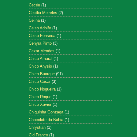
Cecéu
(1)
Cecília Meireles
(2)
Celina
(1)
Celso Adolfo
(1)
Celso Fonseca
(1)
Cenyra Pinto
(3)
Cezar Mendes
(1)
Chico Amaral
(1)
Chico Anysio
(1)
Chico Buarque
(91)
Chico César
(3)
Chico Nogueira
(1)
Chico Roque
(1)
Chico Xavier
(1)
Chiquinha Gonzaga
(1)
Chocolate da Bahia
(1)
Chrystian
(1)
Cid Franco
(1)