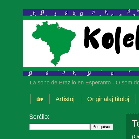
La sono de Brazilo en Esperanto - O som do
🏡
Artistoj
Originalaj titoloj
Serĉilo:
T
(Or