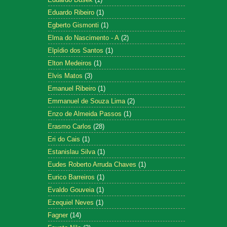
Eduardo Ribeiro
(1)
Egberto Gismonti
(1)
Elma do Nascimento - A
(2)
Elpídio dos Santos
(1)
Elton Medeiros
(1)
Elvis Matos
(3)
Emanuel Ribeiro
(1)
Emmanuel de Souza Lima
(2)
Enzo de Almeida Passos
(1)
Erasmo Carlos
(28)
Eri do Cais
(1)
Estanislau Silva
(1)
Eudes Roberto Arruda Chaves
(1)
Eurico Barreiros
(1)
Evaldo Gouveia
(1)
Ezequiel Neves
(1)
Fagner
(14)