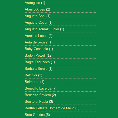
Astrogildo
(1)
Ataulfo Alves
(2)
Augusto Boal
(1)
Augusto César
(1)
Augusto Tomaz Júnior
(1)
Aurelino Lopes
(2)
Auta de Souza
(1)
Baby Consuelo
(1)
Baden Powell
(12)
Bagre Fagundes
(1)
Barbara Serejo
(1)
Belchior
(2)
Belmonte
(1)
Benedito Lacerda
(7)
Benedito Seviero
(2)
Benito di Paula
(3)
Bertha Celeste Homem de Mello
(5)
Beto Guedes
(5)