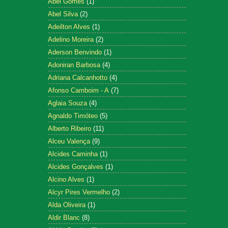
Abel Gomes
(1)
Abel Silva
(2)
Adeilton Alves
(1)
Adelino Moreira
(2)
Aderson Benvindo
(1)
Adoniran Barbosa
(4)
Adriana Calcanhotto
(4)
Afonso Camboim - A
(7)
Aglaia Souza
(4)
Agnaldo Timóteo
(5)
Alberto Ribeiro
(11)
Alceu Valença
(9)
Alcides Caminha
(1)
Alcides Gonçalves
(1)
Alcino Alves
(1)
Alcyr Pires Vermelho
(2)
Alda Oliveira
(1)
Aldir Blanc
(8)