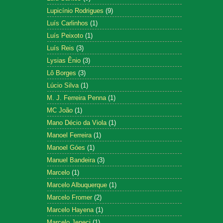
Lupicínio Rodrigues
(9)
Luís Carlinhos
(1)
Luís Peixoto
(1)
Luís Reis
(3)
Lysias Ênio
(3)
Lô Borges
(3)
Lúcio Silva
(1)
M. J. Ferreira Penna
(1)
MC João
(1)
Mano Décio da Viola
(1)
Manoel Ferreira
(1)
Manoel Góes
(1)
Manuel Bandeira
(3)
Marcelo
(1)
Marcelo Albuquerque
(1)
Marcelo Fromer
(2)
Marcelo Hayena
(1)
Marcelo Jeneci
(1)