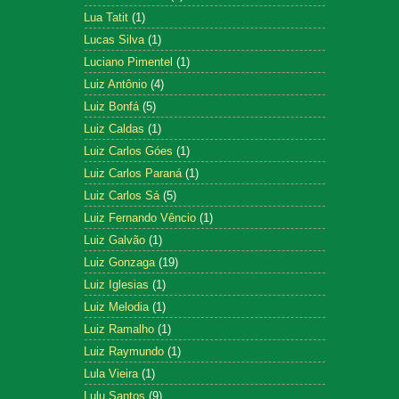
Lua Tatit
(1)
Lucas Silva
(1)
Luciano Pimentel
(1)
Luiz Antônio
(4)
Luiz Bonfá
(5)
Luiz Caldas
(1)
Luiz Carlos Góes
(1)
Luiz Carlos Paraná
(1)
Luiz Carlos Sá
(5)
Luiz Fernando Vêncio
(1)
Luiz Galvão
(1)
Luiz Gonzaga
(19)
Luiz Iglesias
(1)
Luiz Melodia
(1)
Luiz Ramalho
(1)
Luiz Raymundo
(1)
Lula Vieira
(1)
Lulu Santos
(9)