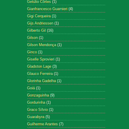
Getúlio Côrtes
(1)
Gianfrancesco Guarnieri
(4)
Gigi Cerqueira
(1)
Gijs Andriessen
(1)
Gilberto Gil
(16)
Gilson
(1)
Gilson Mendonça
(1)
Ginco
(1)
Giselle Sprovieri
(1)
Gladston Lage
(3)
Glauco Ferreira
(1)
Glorinha Gadelha
(1)
Goiá
(1)
Gonzaguinha
(9)
Gordurinha
(1)
Graco Sílvio
(1)
Guarabyra
(5)
Guilherme Arantes
(7)