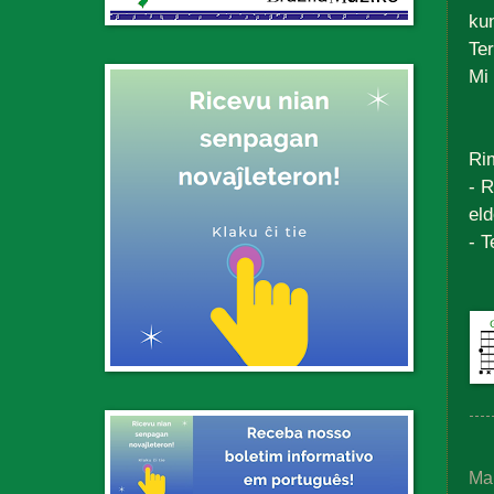
kun
Ter
Mi
Ri
- 
el
- T
Ma