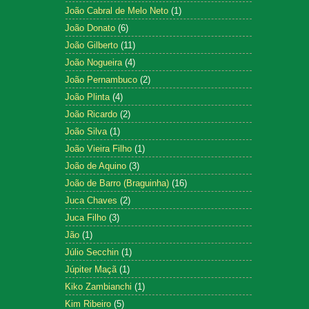
João Cabral de Melo Neto
(1)
João Donato
(6)
João Gilberto
(11)
João Nogueira
(4)
João Pernambuco
(2)
João Plinta
(4)
João Ricardo
(2)
João Silva
(1)
João Vieira Filho
(1)
João de Aquino
(3)
João de Barro (Braguinha)
(16)
Juca Chaves
(2)
Juca Filho
(3)
Jão
(1)
Júlio Secchin
(1)
Júpiter Maçã
(1)
Kiko Zambianchi
(1)
Kim Ribeiro
(5)