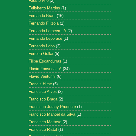
Fausto Nilo
(2)
Felisberto Martins
(1)
Fernando Brant
(16)
Fernando Filizola
(1)
Fernando Larocca - A
(2)
Fernando Leporace
(1)
Fernando Lobo
(2)
Ferreira Gullar
(5)
Filipe Escandurras
(1)
Flávio Fonseca - A
(34)
Flávio Venturini
(6)
Francis Hime
(5)
Francisco Alves
(2)
Francisco Braga
(2)
Francisco Juracy Prudente
(1)
Francisco Manoel da Silva
(1)
Francisco Mattoso
(2)
Francisco Ristal
(1)