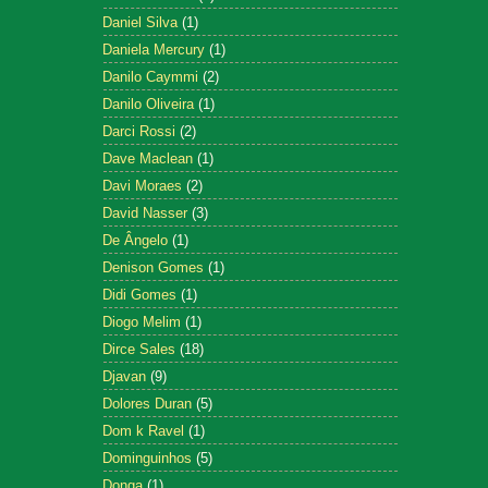
Daniel Silva
(1)
Daniela Mercury
(1)
Danilo Caymmi
(2)
Danilo Oliveira
(1)
Darci Rossi
(2)
Dave Maclean
(1)
Davi Moraes
(2)
David Nasser
(3)
De Ângelo
(1)
Denison Gomes
(1)
Didi Gomes
(1)
Diogo Melim
(1)
Dirce Sales
(18)
Djavan
(9)
Dolores Duran
(5)
Dom k Ravel
(1)
Dominguinhos
(5)
Donga
(1)