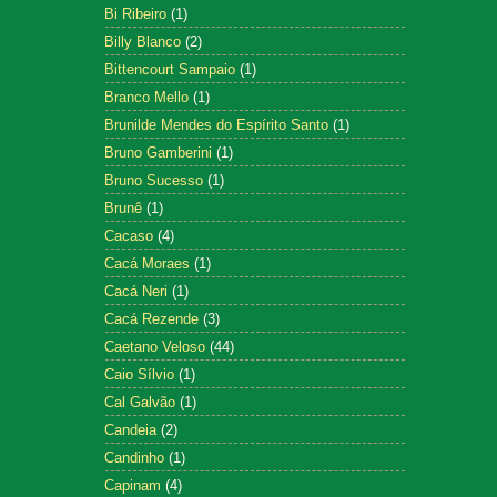
Bi Ribeiro
(1)
Billy Blanco
(2)
Bittencourt Sampaio
(1)
Branco Mello
(1)
Brunilde Mendes do Espírito Santo
(1)
Bruno Gamberini
(1)
Bruno Sucesso
(1)
Brunê
(1)
Cacaso
(4)
Cacá Moraes
(1)
Cacá Neri
(1)
Cacá Rezende
(3)
Caetano Veloso
(44)
Caio Sílvio
(1)
Cal Galvão
(1)
Candeia
(2)
Candinho
(1)
Capinam
(4)