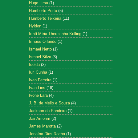
Hugo Lima
(1)
Humberto Porto
(5)
Humberto Teixeira
(11)
Hyldon
(1)
Irmã Míria Therezinha Kolling
(1)
Irmãos Orlando
(1)
Ismael Netto
(1)
Ismael Silva
(3)
Isolda
(2)
Iuri Cunha
(1)
Ivan Ferreira
(1)
Ivan Lins
(18)
Ivone Lara
(4)
J. B. de Mello e Souza
(4)
Jackson do Pandeiro
(1)
Jair Amorim
(2)
James Marotta
(2)
Janaína Dias Rocha
(1)