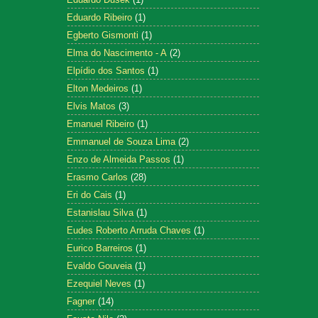
Eduardo Ribeiro
(1)
Egberto Gismonti
(1)
Elma do Nascimento - A
(2)
Elpídio dos Santos
(1)
Elton Medeiros
(1)
Elvis Matos
(3)
Emanuel Ribeiro
(1)
Emmanuel de Souza Lima
(2)
Enzo de Almeida Passos
(1)
Erasmo Carlos
(28)
Eri do Cais
(1)
Estanislau Silva
(1)
Eudes Roberto Arruda Chaves
(1)
Eurico Barreiros
(1)
Evaldo Gouveia
(1)
Ezequiel Neves
(1)
Fagner
(14)