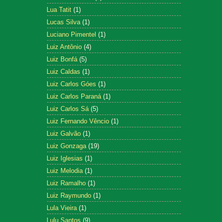
Lua Tatit
(1)
Lucas Silva
(1)
Luciano Pimentel
(1)
Luiz Antônio
(4)
Luiz Bonfá
(5)
Luiz Caldas
(1)
Luiz Carlos Góes
(1)
Luiz Carlos Paraná
(1)
Luiz Carlos Sá
(5)
Luiz Fernando Vêncio
(1)
Luiz Galvão
(1)
Luiz Gonzaga
(19)
Luiz Iglesias
(1)
Luiz Melodia
(1)
Luiz Ramalho
(1)
Luiz Raymundo
(1)
Lula Vieira
(1)
Lulu Santos
(9)