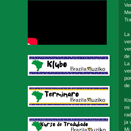
Ve
Me
Tr
La 
ven
ve
de 
La 
ven
por
de 
Ki
mi
ra
ja 
Mi