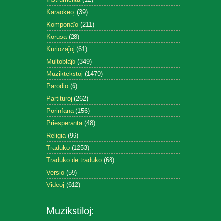
Karaokeoj
(39)
Komponaĵo
(211)
Korusa
(28)
Kuriozaĵoj
(61)
Multoblaĵo
(349)
Muziktekstoj
(1479)
Parodio
(6)
Partituroj
(262)
Porinfana
(156)
Priesperanta
(48)
Religia
(96)
Traduko
(1253)
Traduko de traduko
(68)
Versio
(59)
Videoj
(612)
Muzikstiloj: