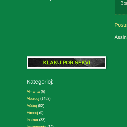
Bo
Post
Assin
Kategorioj:
AI-farita
(6)
Akordoj
(1482)
Aŭdioj
(82)
Himnoj
(9)
Instrua
(33)
Instrumenta
(12)