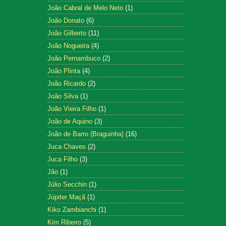
João Cabral de Melo Neto
(1)
João Donato
(6)
João Gilberto
(11)
João Nogueira
(4)
João Pernambuco
(2)
João Plinta
(4)
João Ricardo
(2)
João Silva
(1)
João Vieira Filho
(1)
João de Aquino
(3)
João de Barro (Braguinha)
(16)
Juca Chaves
(2)
Juca Filho
(3)
Jão
(1)
Júlio Secchin
(1)
Júpiter Maçã
(1)
Kiko Zambianchi
(1)
Kim Ribeiro
(5)