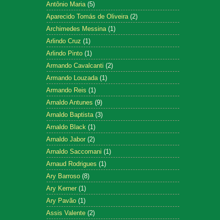
Antônio Maria
(5)
Aparecido Tomás de Oliveira
(2)
Archimedes Messina
(1)
Arlindo Cruz
(1)
Arlindo Pinto
(1)
Armando Cavalcanti
(2)
Armando Louzada
(1)
Armando Reis
(1)
Arnaldo Antunes
(9)
Arnaldo Baptista
(3)
Arnaldo Black
(1)
Arnaldo Jabor
(2)
Arnaldo Saccomani
(1)
Arnaud Rodrigues
(1)
Ary Barroso
(8)
Ary Kerner
(1)
Ary Pavão
(1)
Assis Valente
(2)