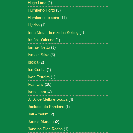
Hugo Lima
(1)
Humberto Porto
(5)
Humberto Teixeira
(11)
Hyldon
(1)
Irmã Míria Therezinha Kolling
(1)
Irmãos Orlando
(1)
Ismael Netto
(1)
Ismael Silva
(3)
Isolda
(2)
Iuri Cunha
(1)
Ivan Ferreira
(1)
Ivan Lins
(18)
Ivone Lara
(4)
J. B. de Mello e Souza
(4)
Jackson do Pandeiro
(1)
Jair Amorim
(2)
James Marotta
(2)
Janaína Dias Rocha
(1)