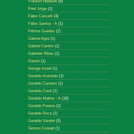
Franklin Heilbuth
(4)
Fred Jorge
(1)
Fábio Cancelli
(4)
Fábio Santos - A
(1)
Fátima Guedes
(2)
Gabriel Agra
(1)
Gabriel Cantini
(1)
Gabriele Ribas
(2)
Garoto
(1)
George Israel
(1)
Geraldo Azevedo
(3)
Geraldo Carneiro
(1)
Geraldo Casé
(1)
Geraldo Mattos - A
(18)
Geraldo Pereira
(2)
Geraldo Roca
(1)
Geraldo Vandré
(3)
Gerson Conrad
(1)