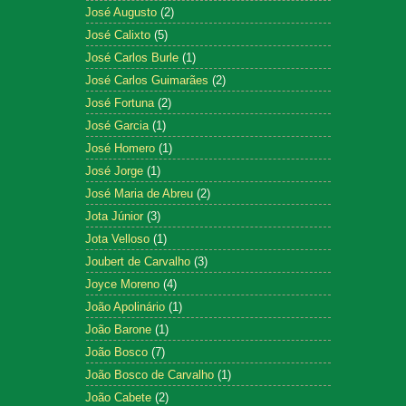
José Augusto
(2)
José Calixto
(5)
José Carlos Burle
(1)
José Carlos Guimarães
(2)
José Fortuna
(2)
José Garcia
(1)
José Homero
(1)
José Jorge
(1)
José Maria de Abreu
(2)
Jota Júnior
(3)
Jota Velloso
(1)
Joubert de Carvalho
(3)
Joyce Moreno
(4)
João Apolinário
(1)
João Barone
(1)
João Bosco
(7)
João Bosco de Carvalho
(1)
João Cabete
(2)