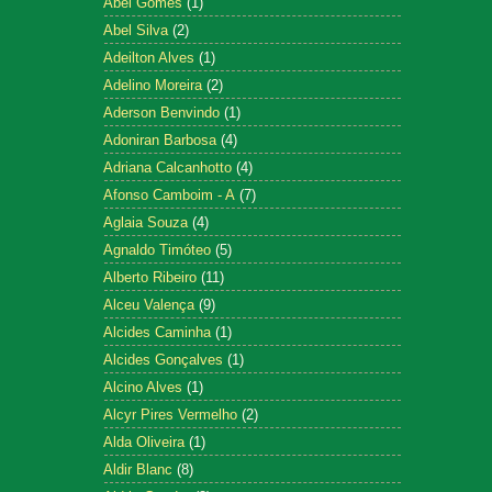
Abel Gomes
(1)
Abel Silva
(2)
Adeilton Alves
(1)
Adelino Moreira
(2)
Aderson Benvindo
(1)
Adoniran Barbosa
(4)
Adriana Calcanhotto
(4)
Afonso Camboim - A
(7)
Aglaia Souza
(4)
Agnaldo Timóteo
(5)
Alberto Ribeiro
(11)
Alceu Valença
(9)
Alcides Caminha
(1)
Alcides Gonçalves
(1)
Alcino Alves
(1)
Alcyr Pires Vermelho
(2)
Alda Oliveira
(1)
Aldir Blanc
(8)