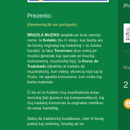
(K
Prezento:
(Apresentação em português)
BRAZILA MUZIKO
ampleksas kvar servojn,
nome: la
Kolekto
(tiu ĉi retejo, kun bunta aro
da kantoj originalaj kaj tradukitaj + la Jutuba
kanalo), la faka
Terminaro
(kun vortoj pri
muziko ĝenerale kaj speciale pri brazilaj
instrumentoj, muzikstiloj ktp), la
Kurso de
Tradukado
(direktita al traduko de
Ma
muziktekstoj, kun videoj, ekzercoj ktp) kaj la
Klubo
, tre agrabla komunumo, kun multa kaj
2
bunta materialo.
Ĉi-tie en la Kolekto ĉiuj muziktekstoj estas
reviziitaj (laŭ ĝusteco kaj komprenebleco), kaj
ĉiuj tradukoj konservas la originalan metrikon,
do estas kanteblaj.
Dekoj da tradukistoj kunlaboras, inter ili bonaj
poetoj kaj verkistoj, brazilaj aŭ ne.