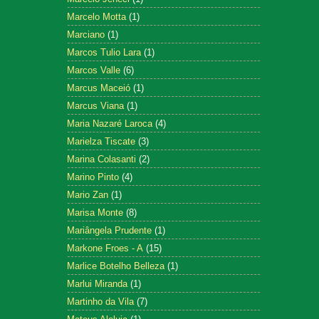
Marcelo Motta
(1)
Marciano
(1)
Marcos Tulio Lara
(1)
Marcos Valle
(6)
Marcus Maceió
(1)
Marcus Viana
(1)
Maria Nazaré Laroca
(4)
Marielza Tiscate
(3)
Marina Colasanti
(2)
Marino Pinto
(4)
Mario Zan
(1)
Marisa Monte
(8)
Mariângela Prudente
(1)
Markone Froes - A
(15)
Marlice Botelho Belleza
(1)
Marlui Miranda
(1)
Martinho da Vila
(7)