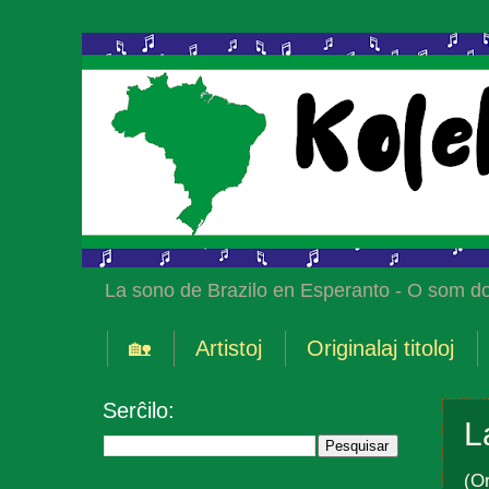
La sono de Brazilo en Esperanto - O som do
🏡
Artistoj
Originalaj titoloj
Serĉilo:
L
(Or