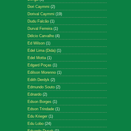
Dori Caymmi
(2)
Dorival Caymmi
(19)
Dudu Falcão
(1)
Durval Ferreira
(1)
Délcio Carvalho
(4)
Ed Wilson
(1)
Edel Lima (Dida)
(1)
Edel Motta
(1)
Edgard Poças
(1)
Edilson Morenno
(1)
Edith Derdyk
(2)
Edmundo Souto
(2)
Ednardo
(2)
Edson Borges
(1)
Edson Trindade
(1)
Edu Krieger
(1)
Edu Lobo
(24)
Eduardo Dusek
(1)