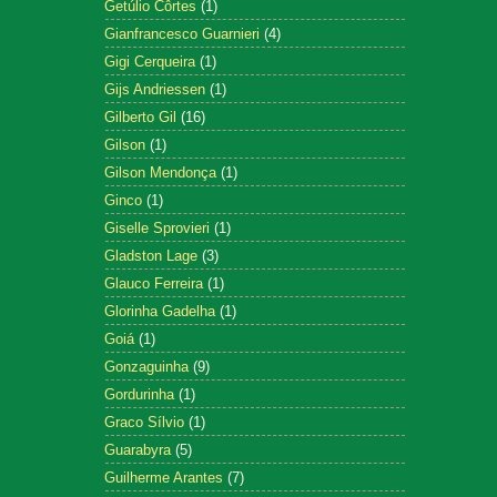
Getúlio Côrtes
(1)
Gianfrancesco Guarnieri
(4)
Gigi Cerqueira
(1)
Gijs Andriessen
(1)
Gilberto Gil
(16)
Gilson
(1)
Gilson Mendonça
(1)
Ginco
(1)
Giselle Sprovieri
(1)
Gladston Lage
(3)
Glauco Ferreira
(1)
Glorinha Gadelha
(1)
Goiá
(1)
Gonzaguinha
(9)
Gordurinha
(1)
Graco Sílvio
(1)
Guarabyra
(5)
Guilherme Arantes
(7)