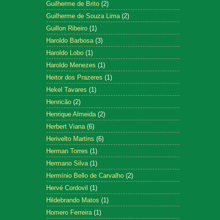
Guilherme de Brito
(2)
Guilherme de Souza Lima
(2)
Guillon Ribeiro
(1)
Haroldo Barbosa
(3)
Haroldo Lobo
(1)
Haroldo Menezes
(1)
Heitor dos Prazeres
(1)
Hekel Tavares
(1)
Henricão
(2)
Henrique Almeida
(2)
Herbert Viana
(6)
Herivelto Martins
(6)
Herman Torres
(1)
Hermano Silva
(1)
Hermínio Bello de Carvalho
(2)
Hervé Cordovil
(1)
Hildebrando Matos
(1)
Homero Ferreira
(1)