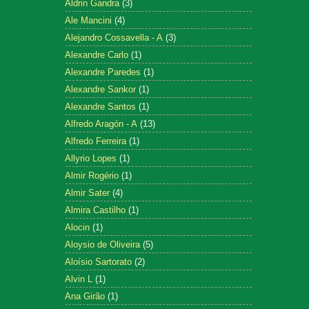
Aldrin Gandra
(3)
Ale Mancini
(4)
Alejandro Cossavella - A
(3)
Alexandre Carlo
(1)
Alexandre Paredes
(1)
Alexandre Sankor
(1)
Alexandre Santos
(1)
Alfredo Aragón - A
(13)
Alfredo Ferreira
(1)
Allyrio Lopes
(1)
Almir Rogério
(1)
Almir Sater
(4)
Almira Castilho
(1)
Alocin
(1)
Aloysio de Oliveira
(5)
Aloísio Sartorato
(2)
Alvin L
(1)
Ana Girão
(1)