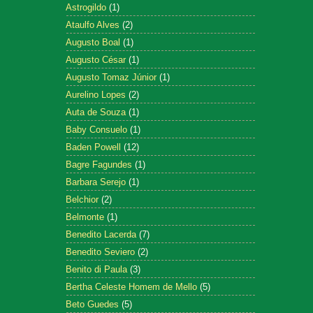
Astrogildo
(1)
Ataulfo Alves
(2)
Augusto Boal
(1)
Augusto César
(1)
Augusto Tomaz Júnior
(1)
Aurelino Lopes
(2)
Auta de Souza
(1)
Baby Consuelo
(1)
Baden Powell
(12)
Bagre Fagundes
(1)
Barbara Serejo
(1)
Belchior
(2)
Belmonte
(1)
Benedito Lacerda
(7)
Benedito Seviero
(2)
Benito di Paula
(3)
Bertha Celeste Homem de Mello
(5)
Beto Guedes
(5)