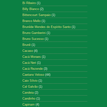
Bi Ribeiro
(1)
Billy Blanco
(2)
Bittencourt Sampaio
(1)
Branco Mello
(1)
Brunilde Mendes do Espírito Santo
(1)
Bruno Gamberini
(1)
Bruno Sucesso
(1)
Brunê
(1)
Cacaso
(4)
Cacá Moraes
(1)
Cacá Neri
(1)
Cacá Rezende
(3)
Caetano Veloso
(44)
Caio Sílvio
(1)
Cal Galvão
(1)
Candeia
(2)
Candinho
(1)
Capinam
(4)