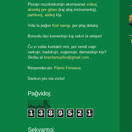
Plurajn muziktekstojn akompanas
videoj
,
akordoj por gitaro
(kaj aliaj instrumentoj),
partituroj
,
aŭdioj
ktp.
Vidu la paĝon
Kiel navigi
, por pliaj detaloj.
Bonvolu lasi komentojn kaj sekvi la retejon!
Ĉu vi volas kontakti min, por sendi viajn
verkojn, tradukojn, sugestojn, demandojn ktp?
Skribu al
brazilamuziko@gmail.com
.
Respondeculo:
Flávio Fonseca
.
Dankon pro via vizito!
Paĝvidoj:
1
3
8
9
5
2
1
Sekvantoj: