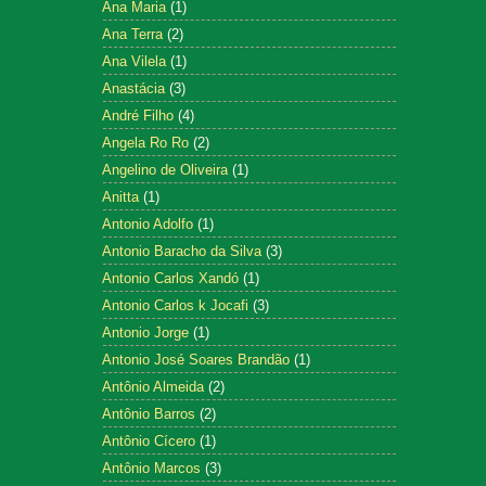
Ana Maria
(1)
Ana Terra
(2)
Ana Vilela
(1)
Anastácia
(3)
André Filho
(4)
Angela Ro Ro
(2)
Angelino de Oliveira
(1)
Anitta
(1)
Antonio Adolfo
(1)
Antonio Baracho da Silva
(3)
Antonio Carlos Xandó
(1)
Antonio Carlos k Jocafi
(3)
Antonio Jorge
(1)
Antonio José Soares Brandão
(1)
Antônio Almeida
(2)
Antônio Barros
(2)
Antônio Cícero
(1)
Antônio Marcos
(3)