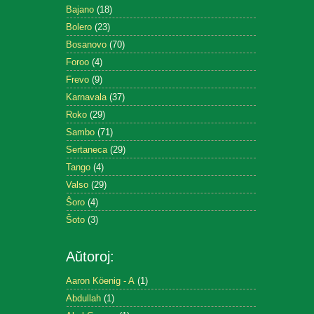
Bajano
(18)
Bolero
(23)
Bosanovo
(70)
Foroo
(4)
Frevo
(9)
Karnavala
(37)
Roko
(29)
Sambo
(71)
Sertaneca
(29)
Tango
(4)
Valso
(29)
Ŝoro
(4)
Ŝoto
(3)
Aŭtoroj:
Aaron Köenig - A
(1)
Abdullah
(1)