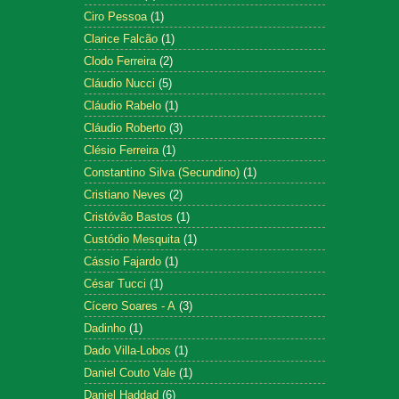
Ciro Pessoa
(1)
Clarice Falcão
(1)
Clodo Ferreira
(2)
Cláudio Nucci
(5)
Cláudio Rabelo
(1)
Cláudio Roberto
(3)
Clésio Ferreira
(1)
Constantino Silva (Secundino)
(1)
Cristiano Neves
(2)
Cristóvão Bastos
(1)
Custódio Mesquita
(1)
Cássio Fajardo
(1)
César Tucci
(1)
Cícero Soares - A
(3)
Dadinho
(1)
Dado Villa-Lobos
(1)
Daniel Couto Vale
(1)
Daniel Haddad
(6)