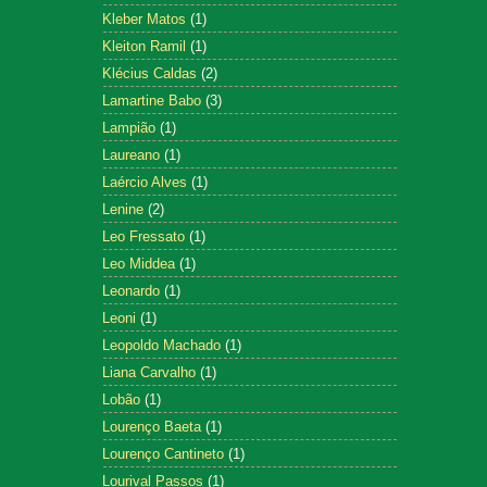
Kleber Matos
(1)
Kleiton Ramil
(1)
Klécius Caldas
(2)
Lamartine Babo
(3)
Lampião
(1)
Laureano
(1)
Laércio Alves
(1)
Lenine
(2)
Leo Fressato
(1)
Leo Middea
(1)
Leonardo
(1)
Leoni
(1)
Leopoldo Machado
(1)
Liana Carvalho
(1)
Lobão
(1)
Lourenço Baeta
(1)
Lourenço Cantineto
(1)
Lourival Passos
(1)