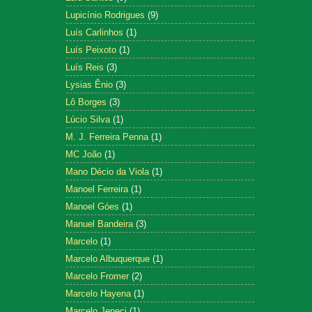
Lupicínio Rodrigues
(9)
Luís Carlinhos
(1)
Luís Peixoto
(1)
Luís Reis
(3)
Lysias Ênio
(3)
Lô Borges
(3)
Lúcio Silva
(1)
M. J. Ferreira Penna
(1)
MC João
(1)
Mano Décio da Viola
(1)
Manoel Ferreira
(1)
Manoel Góes
(1)
Manuel Bandeira
(3)
Marcelo
(1)
Marcelo Albuquerque
(1)
Marcelo Fromer
(2)
Marcelo Hayena
(1)
Marcelo Jeneci
(1)