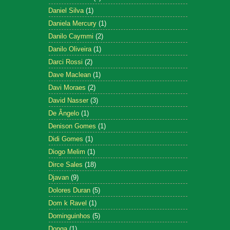
Daniel Silva
(1)
Daniela Mercury
(1)
Danilo Caymmi
(2)
Danilo Oliveira
(1)
Darci Rossi
(2)
Dave Maclean
(1)
Davi Moraes
(2)
David Nasser
(3)
De Ângelo
(1)
Denison Gomes
(1)
Didi Gomes
(1)
Diogo Melim
(1)
Dirce Sales
(18)
Djavan
(9)
Dolores Duran
(5)
Dom k Ravel
(1)
Dominguinhos
(5)
Donga
(1)