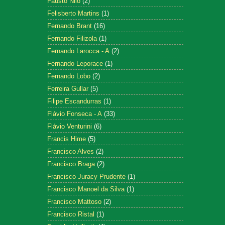
Fausto Nilo
(2)
Felisberto Martins
(1)
Fernando Brant
(16)
Fernando Filizola
(1)
Fernando Larocca - A
(2)
Fernando Leporace
(1)
Fernando Lobo
(2)
Ferreira Gullar
(5)
Filipe Escandurras
(1)
Flávio Fonseca - A
(33)
Flávio Venturini
(6)
Francis Hime
(5)
Francisco Alves
(2)
Francisco Braga
(2)
Francisco Juracy Prudente
(1)
Francisco Manoel da Silva
(1)
Francisco Mattoso
(2)
Francisco Ristal
(1)