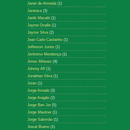
Janet de Almeida
(1)
Jararaca
(3)
Jards Macalé
(1)
Jayme Ovalle
(1)
Jayme Silva
(2)
Jean Carlo Castanho
(1)
Jefferson Junior
(1)
Jerônimo Mendonça
(1)
Jimes Milanez
(4)
Johnny Alf
(1)
Jonathan Silva
(1)
Joran
(1)
Jorge Amado
(3)
Jorge Aragão
(2)
Jorge Ben Jor
(5)
Jorge Mautner
(1)
Jorge Salomão
(1)
Josué Bueno
(1)