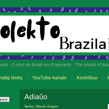
anto - O som do Brasil em Esperanto - The sound of Braz
nalaj titoloj
YouTube-kanalo
Kontribuu
Adiaŭo
Verkis:
Alfredo Aragón