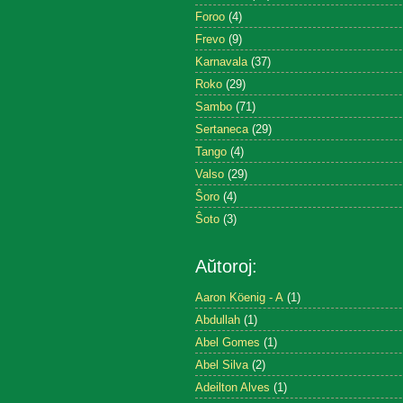
Foroo
(4)
Frevo
(9)
Karnavala
(37)
Roko
(29)
Sambo
(71)
Sertaneca
(29)
Tango
(4)
Valso
(29)
Ŝoro
(4)
Ŝoto
(3)
Aŭtoroj:
Aaron Köenig - A
(1)
Abdullah
(1)
Abel Gomes
(1)
Abel Silva
(2)
Adeilton Alves
(1)