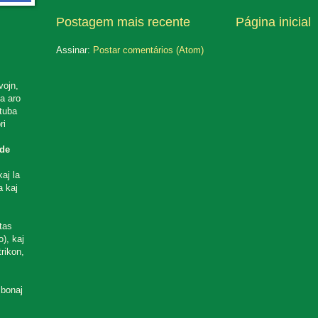
Postagem mais recente
Página inicial
Assinar:
Postar comentários (Atom)
vojn,
ta aro
utuba
ri
de
aj la
a kaj
tas
), kaj
rikon,
 bonaj