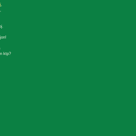
j
,
,
oj.
jon!
n
n ktp?