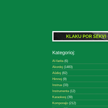
Kategorioj:
AI-farita
(6)
Akordoj
(1483)
Aŭdioj
(82)
Himnoj
(9)
Instrua
(33)
Instrumenta
(12)
Karaokeoj
(39)
Komponaĵo
(212)