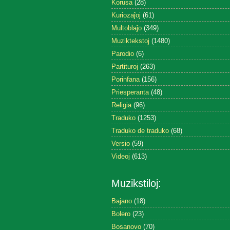
Korusa
(28)
Kuriozaĵoj
(61)
Multoblaĵo
(349)
Muziktekstoj
(1480)
Parodio
(6)
Partituroj
(263)
Porinfana
(156)
Priesperanta
(48)
Religia
(96)
Traduko
(1253)
Traduko de traduko
(68)
Versio
(59)
Videoj
(613)
Muzikstiloj:
Bajano
(18)
Bolero
(23)
Bosanovo
(70)