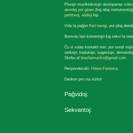
Plurajn muziktekstojn akompanas
video
akordoj por gitaro
(kaj aliaj instrumentoj)
partituroj
,
aŭdioj
ktp.
Vidu la paĝon
Kiel navigi
, por pliaj detal
Bonvolu lasi komentojn kaj sekvi la rete
Ĉu vi volas kontakti min, por sendi viaj
verkojn, tradukojn, sugestojn, demandoj
Skribu al
brazilamuziko@gmail.com
.
Respondeculo:
Flávio Fonseca
.
Dankon pro via vizito!
Paĝvidoj:
Sekvantoj: