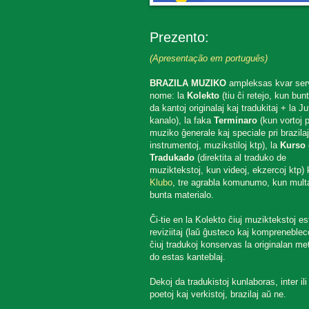
Prezento:
(Apresentação em português)
BRAZILA MUZIKO
ampleksas kvar ser
nome: la
Kolekto
(tiu ĉi retejo, kun bun
da kantoj originalaj kaj tradukitaj + la J
kanalo), la faka
Terminaro
(kun vortoj p
muziko ĝenerale kaj speciale pri brazilaj
instrumentoj, muzikstiloj ktp), la
Kurso 
Tradukado
(direktita al traduko de
muziktekstoj, kun videoj, ekzercoj ktp) k
Klubo
, tre agrabla komunumo, kun mult
bunta materialo.
Ĉi-tie en la Kolekto ĉiuj muziktekstoj es
reviziitaj (laŭ ĝusteco kaj komprenebleco
ĉiuj tradukoj konservas la originalan met
do estas kanteblaj.
Dekoj da tradukistoj kunlaboras, inter ili
poetoj kaj verkistoj, brazilaj aŭ ne.