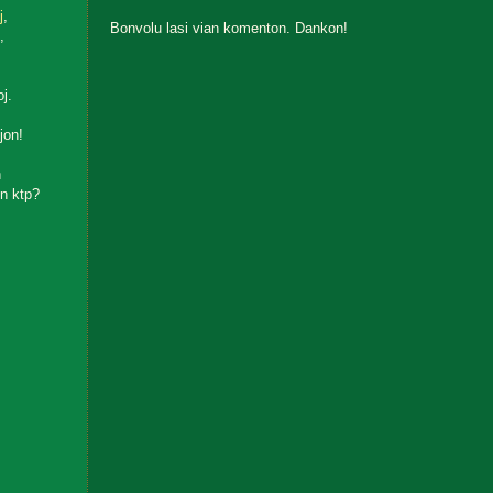
j
,
Bonvolu lasi vian komenton. Dankon!
,
oj.
jon!
n
n ktp?