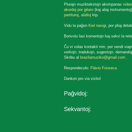
Plurajn muziktekstojn akompanas
video
akordoj por gitaro
(kaj aliaj instrumentoj)
partituroj
,
aŭdioj
ktp.
Vidu la paĝon
Kiel navigi
, por pliaj detal
Bonvolu lasi komentojn kaj sekvi la rete
Ĉu vi volas kontakti min, por sendi viaj
verkojn, tradukojn, sugestojn, demandoj
Skribu al
brazilamuziko@gmail.com
.
Respondeculo:
Flávio Fonseca
.
Dankon pro via vizito!
Paĝvidoj:
Sekvantoj: