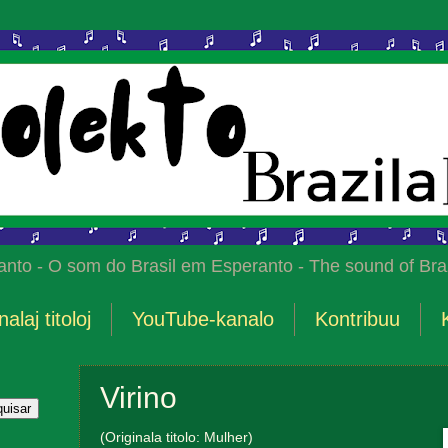
anto - O som do Brasil em Esperanto - The sound of Braz
nalaj titoloj
YouTube-kanalo
Kontribuu
Virino
(Originala titolo: Mulher)