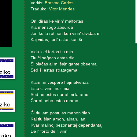
Verkis:
Erasmo Carlos
Traduko:
Vitor Mendes
Oni diras ke virin' malfortas
Kia mensogo absurda
Jen ke la rutinon kun virin' dividas mi
Kaj vidas, fort' estas kun ŝi.
Vidu kiel fortas tiu mia
Tiu ĉi saĝeco estas dia
Ŝi plaĉas al mi ŝajnigante obeema
Sed ŝi estas stratagema
Kiam mi vespere hejmalvenas
Estu ĉi virin' nur mia.
Sed ne estos nur al mi la amo
Ĉar al bebo estos mamo.
Ĉi tiu jam postulas manon ŝian
Kaj tiu ŝian amon, ajnan, ian.
Kvar malinoj bezonantaj dependantaj
De l' forto de l' virin'