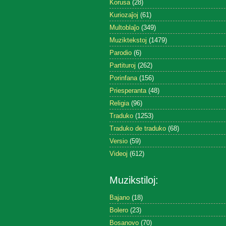
Korusa
(28)
Kuriozaĵoj
(61)
Multoblaĵo
(349)
Muziktekstoj
(1479)
Parodio
(6)
Partituroj
(262)
Porinfana
(156)
Priesperanta
(48)
Religia
(96)
Traduko
(1253)
Traduko de traduko
(68)
Versio
(59)
Videoj
(612)
Muzikstiloj:
Bajano
(18)
Bolero
(23)
Bosanovo
(70)