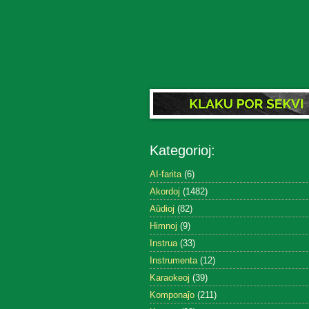
Kategorioj:
AI-farita
(6)
Akordoj
(1482)
Aŭdioj
(82)
Himnoj
(9)
Instrua
(33)
Instrumenta
(12)
Karaokeoj
(39)
Komponaĵo
(211)