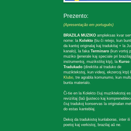
Prezento:
(Apresentação em português)
BRAZILA MUZIKO
ampleksas kvar ser
nome: la
Kolekto
(tiu ĉi retejo, kun bun
da kantoj originalaj kaj tradukitaj + la J
kanalo), la faka
Terminaro
(kun vortoj p
muziko ĝenerale kaj speciale pri brazilaj
instrumentoj, muzikstiloj ktp), la
Kurso 
Tradukado
(direktita al traduko de
muziktekstoj, kun videoj, ekzercoj ktp) k
Klubo
, tre agrabla komunumo, kun mult
bunta materialo.
Ĉi-tie en la Kolekto ĉiuj muziktekstoj es
reviziitaj (laŭ ĝusteco kaj komprenebleco
ĉiuj tradukoj konservas la originalan met
do estas kanteblaj.
Dekoj da tradukistoj kunlaboras, inter ili
poetoj kaj verkistoj, brazilaj aŭ ne.