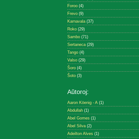
Foroo
(4)
Frevo
(9)
Karnavala
(37)
Roko
(29)
Sambo
(71)
Sertaneca
(29)
Tango
(4)
Valso
(29)
Ŝoro
(4)
Ŝoto
(3)
Aŭtoroj:
Aaron Köenig - A
(1)
Abdullah
(1)
Abel Gomes
(1)
Abel Silva
(2)
Adeilton Alves
(1)