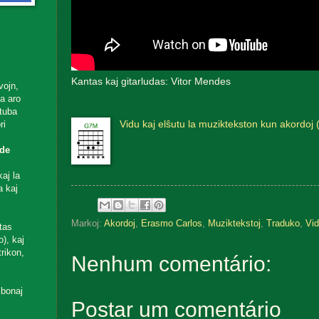
Kantas kaj gitarludas: Vitor Mendes
vojn,
ta aro
utuba
Vidu kaj elŝutu la muziktekston kun akordoj 
ri
de
aj la
a kaj
Markoj:
Akordoj
,
Erasmo Carlos
,
Muziktekstoj
,
Traduko
,
Vid
tas
), kaj
rikon,
Nenhum comentário:
 bonaj
Postar um comentário