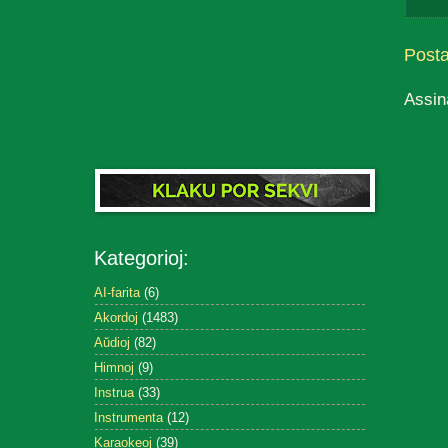
Post
Assin
Kategorioj:
AI-farita
(6)
Akordoj
(1483)
Aŭdioj
(82)
Himnoj
(9)
Instrua
(33)
Instrumenta
(12)
Karaokeoj
(39)