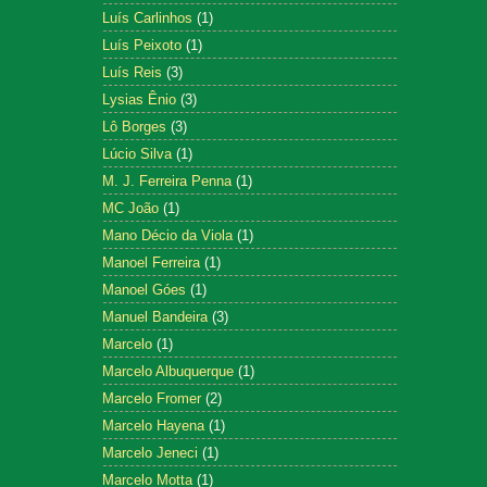
Luís Carlinhos
(1)
Luís Peixoto
(1)
Luís Reis
(3)
Lysias Ênio
(3)
Lô Borges
(3)
Lúcio Silva
(1)
M. J. Ferreira Penna
(1)
MC João
(1)
Mano Décio da Viola
(1)
Manoel Ferreira
(1)
Manoel Góes
(1)
Manuel Bandeira
(3)
Marcelo
(1)
Marcelo Albuquerque
(1)
Marcelo Fromer
(2)
Marcelo Hayena
(1)
Marcelo Jeneci
(1)
Marcelo Motta
(1)