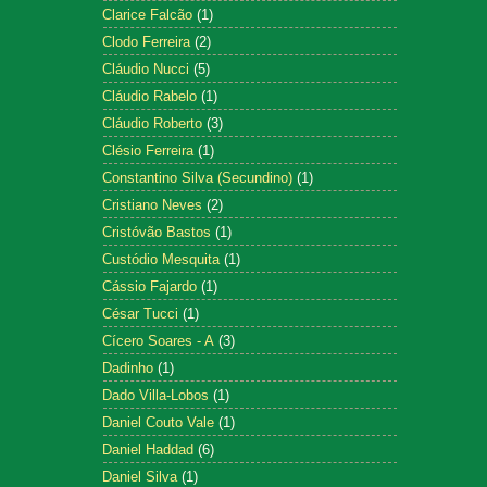
Clarice Falcão
(1)
Clodo Ferreira
(2)
Cláudio Nucci
(5)
Cláudio Rabelo
(1)
Cláudio Roberto
(3)
Clésio Ferreira
(1)
Constantino Silva (Secundino)
(1)
Cristiano Neves
(2)
Cristóvão Bastos
(1)
Custódio Mesquita
(1)
Cássio Fajardo
(1)
César Tucci
(1)
Cícero Soares - A
(3)
Dadinho
(1)
Dado Villa-Lobos
(1)
Daniel Couto Vale
(1)
Daniel Haddad
(6)
Daniel Silva
(1)