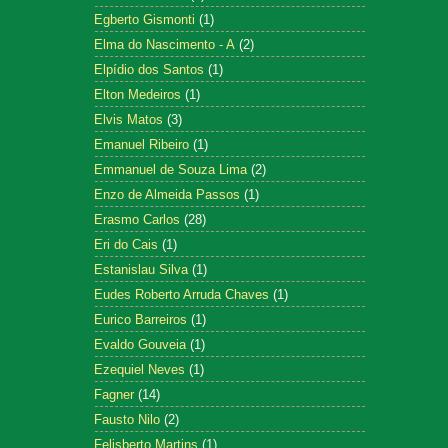
Egberto Gismonti
(1)
Elma do Nascimento - A
(2)
Elpídio dos Santos
(1)
Elton Medeiros
(1)
Elvis Matos
(3)
Emanuel Ribeiro
(1)
Emmanuel de Souza Lima
(2)
Enzo de Almeida Passos
(1)
Erasmo Carlos
(28)
Eri do Cais
(1)
Estanislau Silva
(1)
Eudes Roberto Arruda Chaves
(1)
Eurico Barreiros
(1)
Evaldo Gouveia
(1)
Ezequiel Neves
(1)
Fagner
(14)
Fausto Nilo
(2)
Felisberto Martins
(1)