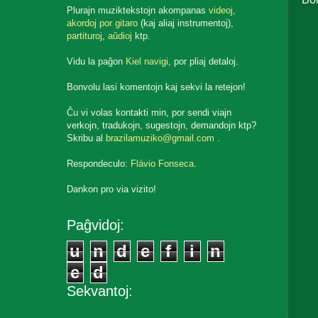
Plurajn muziktekstojn akompanas
videoj
,
akordoj por gitaro
(kaj aliaj instrumentoj),
partituroj
,
aŭdioj
ktp.
Vidu la paĝon
Kiel navigi
, por pliaj detaloj.
Bonvolu lasi komentojn kaj sekvi la retejon!
Ĉu vi volas kontakti min, por sendi viajn
verkojn, tradukojn, sugestojn, demandojn ktp?
Skribu al
brazilamuziko@gmail.com
.
Respondeculo:
Flávio Fonseca
.
Dankon pro via vizito!
Paĝvidoj:
u
n
d
e
f
i
n
e
d
Sekvantoj: