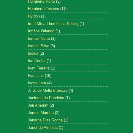
Humberto Porto
(5)
Humberto Teixeira
(11)
Hyldon
(1)
Irmã Míria Therezinha Kolling
(1)
Irmãos Orlando
(1)
Ismael Netto
(1)
Ismael Silva
(3)
Isolda
(2)
Iuri Cunha
(1)
Ivan Ferreira
(1)
Ivan Lins
(18)
Ivone Lara
(4)
J. B. de Mello e Souza
(4)
Jackson do Pandeiro
(1)
Jair Amorim
(2)
James Marotta
(2)
Janaína Dias Rocha
(1)
Janet de Almeida
(1)