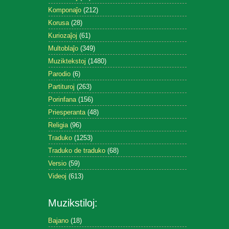
Komponaĵo
(212)
Korusa
(28)
Kuriozaĵoj
(61)
Multoblaĵo
(349)
Muziktekstoj
(1480)
Parodio
(6)
Partituroj
(263)
Porinfana
(156)
Priesperanta
(48)
Religia
(96)
Traduko
(1253)
Traduko de traduko
(68)
Versio
(59)
Videoj
(613)
Muzikstiloj:
Bajano
(18)