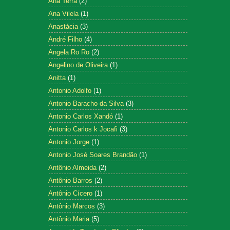
Ana Terra
(2)
Ana Vilela
(1)
Anastácia
(3)
André Filho
(4)
Angela Ro Ro
(2)
Angelino de Oliveira
(1)
Anitta
(1)
Antonio Adolfo
(1)
Antonio Baracho da Silva
(3)
Antonio Carlos Xandó
(1)
Antonio Carlos k Jocafi
(3)
Antonio Jorge
(1)
Antonio José Soares Brandão
(1)
Antônio Almeida
(2)
Antônio Barros
(2)
Antônio Cícero
(1)
Antônio Marcos
(3)
Antônio Maria
(5)