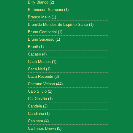
Billy Blanco
(2)
Bittencourt Sampaio
(1)
Branco Mello
(1)
Brunilde Mendes do Espírito Santo
(1)
Bruno Gamberini
(1)
Bruno Sucesso
(1)
Brunê
(1)
Cacaso
(4)
Cacá Moraes
(1)
Cacá Neri
(1)
Cacá Rezende
(3)
Caetano Veloso
(44)
Caio Sílvio
(1)
Cal Galvão
(1)
Candeia
(2)
Candinho
(1)
Capinam
(4)
Carlinhos Brown
(5)