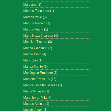
Marciano
(1)
Marcos Tulio Lara
(1)
Marcos Valle
(6)
Marcus Maceió
(1)
Marcus Viana
(1)
Maria Nazaré Laroca
(4)
Marielza Tiscate
(3)
Marina Colasanti
(2)
Marino Pinto
(4)
Mario Zan
(1)
Marisa Monte
(8)
Mariângela Prudente
(1)
Markone Froes - A
(15)
Marlice Botelho Belleza
(1)
Marlui Miranda
(1)
Martinho da Vila
(7)
Mateus Aleluia
(1)
Matilde Alves
(1)