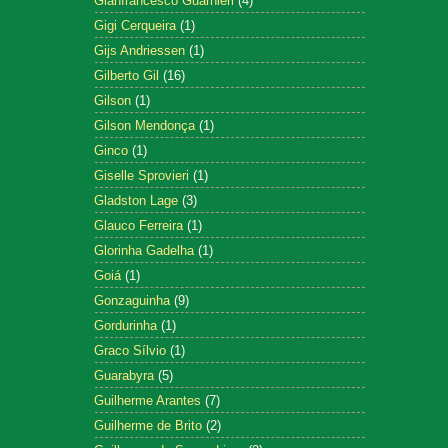
Gianfrancesco Guarnieri
(4)
Gigi Cerqueira
(1)
Gijs Andriessen
(1)
Gilberto Gil
(16)
Gilson
(1)
Gilson Mendonça
(1)
Ginco
(1)
Giselle Sprovieri
(1)
Gladston Lage
(3)
Glauco Ferreira
(1)
Glorinha Gadelha
(1)
Goiá
(1)
Gonzaguinha
(9)
Gordurinha
(1)
Graco Sílvio
(1)
Guarabyra
(5)
Guilherme Arantes
(7)
Guilherme de Brito
(2)