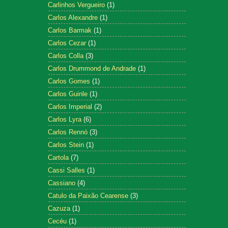
Carlinhos Vergueiro
(1)
Carlos Alexandre
(1)
Carlos Barmak
(1)
Carlos Cezar
(1)
Carlos Colla
(3)
Carlos Drummond de Andrade
(1)
Carlos Gomes
(1)
Carlos Guinle
(1)
Carlos Imperial
(2)
Carlos Lyra
(6)
Carlos Rennó
(3)
Carlos Stein
(1)
Cartola
(7)
Cassi Salles
(1)
Cassiano
(4)
Catulo da Paixão Cearense
(3)
Cazuza
(1)
Cecéu
(1)