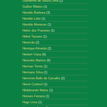
Guilherme de Souza Lima
(2)
Guillon Ribeiro
(1)
Haroldo Barbosa
(3)
Haroldo Lobo
(1)
Haroldo Menezes
(1)
Heitor dos Prazeres
(1)
Hekel Tavares
(1)
Henricão
(2)
Henrique Almeida
(2)
Herbert Viana
(6)
Herivelto Martins
(6)
Herman Torres
(1)
Hermano Silva
(1)
Hermínio Bello de Carvalho
(2)
Hervé Cordovil
(1)
Hildebrando Matos
(1)
Homero Ferreira
(1)
Hugo Lima
(1)