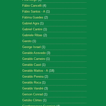
Fábio Cancelli
(4)
Fábio Santos - A
(1)
Fátima Guedes
(2)
Gabriel Agra
(1)
Gabriel Cantini
(1)
Gabriele Ribas
(2)
Garoto
(1)
George Israel
(1)
Geraldo Azevedo
(3)
Geraldo Carneiro
(1)
Geraldo Casé
(1)
Geraldo Mattos - A
(18)
Geraldo Pereira
(2)
Geraldo Roca
(1)
Geraldo Vandré
(3)
Gerson Conrad
(1)
Getúlio Côrtes
(1)