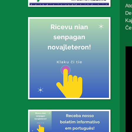
Ate
De 
Ka
Ĉe 