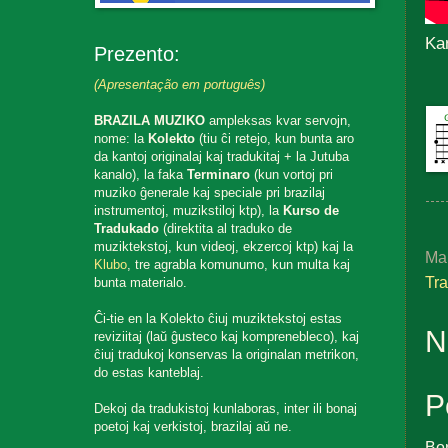
Ka
Prezento:
(Apresentação em português)
BRAZILA MUZIKO
ampleksas kvar servojn,
nome: la
Kolekto
(tiu ĉi retejo, kun bunta aro
da kantoj originalaj kaj tradukitaj + la Jutuba
kanalo), la faka
Terminaro
(kun vortoj pri
muziko ĝenerale kaj speciale pri brazilaj
instrumentoj, muzikstiloj ktp), la
Kurso de
Tradukado
(direktita al traduko de
muziktekstoj, kun videoj, ekzercoj ktp) kaj la
Ma
Klubo
, tre agrabla komunumo, kun multa kaj
Tr
bunta materialo.
Ĉi-tie en la Kolekto ĉiuj muziktekstoj estas
N
reviziitaj (laŭ ĝusteco kaj komprenebleco), kaj
ĉiuj tradukoj konservas la originalan metrikon,
do estas kanteblaj.
P
Dekoj da tradukistoj kunlaboras, inter ili bonaj
poetoj kaj verkistoj, brazilaj aŭ ne.
Bo