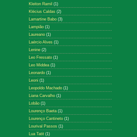
Kleiton Ramil
(1)
Klécius Caldas
(2)
Lamartine Babo
(3)
Lampião
(1)
Laureano
(1)
Laércio Alves
(1)
Lenine
(2)
Leo Fressato
(1)
Leo Middea
(1)
Leonardo
(1)
Leoni
(1)
Leopoldo Machado
(1)
Liana Carvalho
(1)
Lobão
(1)
Lourenço Baeta
(1)
Lourenço Cantineto
(1)
Lourival Passos
(1)
Lua Tatit
(1)