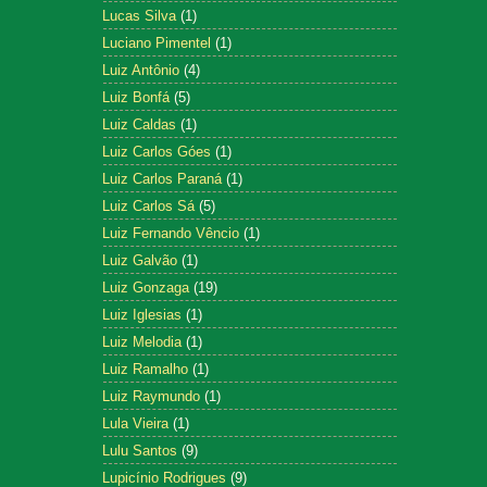
Lucas Silva
(1)
Luciano Pimentel
(1)
Luiz Antônio
(4)
Luiz Bonfá
(5)
Luiz Caldas
(1)
Luiz Carlos Góes
(1)
Luiz Carlos Paraná
(1)
Luiz Carlos Sá
(5)
Luiz Fernando Vêncio
(1)
Luiz Galvão
(1)
Luiz Gonzaga
(19)
Luiz Iglesias
(1)
Luiz Melodia
(1)
Luiz Ramalho
(1)
Luiz Raymundo
(1)
Lula Vieira
(1)
Lulu Santos
(9)
Lupicínio Rodrigues
(9)