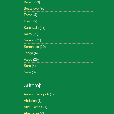
Bolero
(23)
Bosanovo
(70)
Foroo
(4)
Frevo
(9)
Karnavala
(37)
Roko
(29)
Sambo
(71)
Sertaneca
(29)
Tango
(4)
Valso
(29)
Ŝoro
(4)
Ŝoto
(3)
Aŭtoroj:
Aaron Köenig - A
(1)
Abdullah
(1)
Abel Gomes
(1)
Abel Silva
(2)