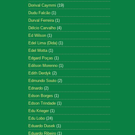
Dorival Caymmi
(19)
Dudu Falcão
(1)
Durval Ferreira
(1)
Délcio Carvalho
(4)
Ed Wilson
(1)
Edel Lima (Dida)
(1)
Edel Motta
(1)
Edgard Poças
(1)
Edilson Morenno
(1)
Edith Derdyk
(2)
Edmundo Souto
(2)
Ednardo
(2)
Edson Borges
(1)
Edson Trindade
(1)
Edu Krieger
(1)
Edu Lobo
(24)
Eduardo Dusek
(1)
Eduardo Ribeiro
(1)