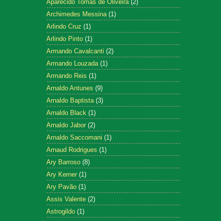
Aparecido Tomás de Oliveira
(2)
Archimedes Messina
(1)
Arlindo Cruz
(1)
Arlindo Pinto
(1)
Armando Cavalcanti
(2)
Armando Louzada
(1)
Armando Reis
(1)
Arnaldo Antunes
(9)
Arnaldo Baptista
(3)
Arnaldo Black
(1)
Arnaldo Jabor
(2)
Arnaldo Saccomani
(1)
Arnaud Rodrigues
(1)
Ary Barroso
(8)
Ary Kerner
(1)
Ary Pavão
(1)
Assis Valente
(2)
Astrogildo
(1)