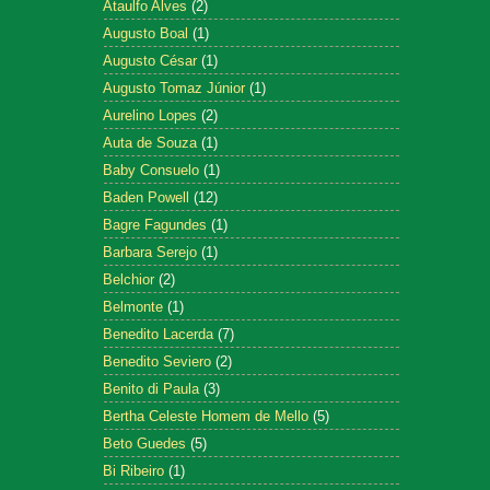
Ataulfo Alves
(2)
Augusto Boal
(1)
Augusto César
(1)
Augusto Tomaz Júnior
(1)
Aurelino Lopes
(2)
Auta de Souza
(1)
Baby Consuelo
(1)
Baden Powell
(12)
Bagre Fagundes
(1)
Barbara Serejo
(1)
Belchior
(2)
Belmonte
(1)
Benedito Lacerda
(7)
Benedito Seviero
(2)
Benito di Paula
(3)
Bertha Celeste Homem de Mello
(5)
Beto Guedes
(5)
Bi Ribeiro
(1)