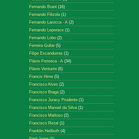
Fernando Brant
(16)
Fernando Filizola
(1)
Fernando Larocca - A
(2)
Fernando Leporace
(1)
Fernando Lobo
(2)
Ferreira Gullar
(5)
Filipe Escandurras
(1)
Flávio Fonseca - A
(34)
Flávio Venturini
(6)
Francis Hime
(5)
Francisco Alves
(2)
Francisco Braga
(2)
Francisco Juracy Prudente
(1)
Francisco Manoel da Silva
(1)
Francisco Mattoso
(2)
Francisco Ristal
(1)
Franklin Heilbuth
(4)
Fred Jorge
(1)