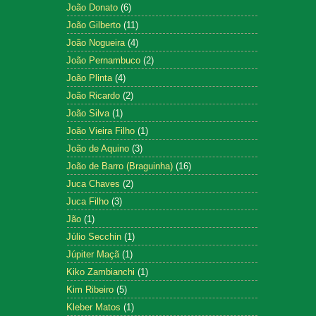
João Donato
(6)
João Gilberto
(11)
João Nogueira
(4)
João Pernambuco
(2)
João Plinta
(4)
João Ricardo
(2)
João Silva
(1)
João Vieira Filho
(1)
João de Aquino
(3)
João de Barro (Braguinha)
(16)
Juca Chaves
(2)
Juca Filho
(3)
Jão
(1)
Júlio Secchin
(1)
Júpiter Maçã
(1)
Kiko Zambianchi
(1)
Kim Ribeiro
(5)
Kleber Matos
(1)