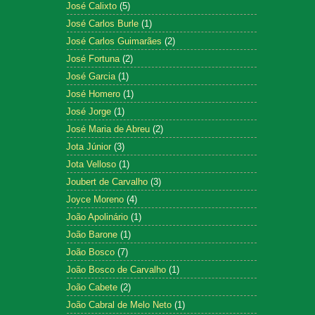
José Calixto
(5)
José Carlos Burle
(1)
José Carlos Guimarães
(2)
José Fortuna
(2)
José Garcia
(1)
José Homero
(1)
José Jorge
(1)
José Maria de Abreu
(2)
Jota Júnior
(3)
Jota Velloso
(1)
Joubert de Carvalho
(3)
Joyce Moreno
(4)
João Apolinário
(1)
João Barone
(1)
João Bosco
(7)
João Bosco de Carvalho
(1)
João Cabete
(2)
João Cabral de Melo Neto
(1)