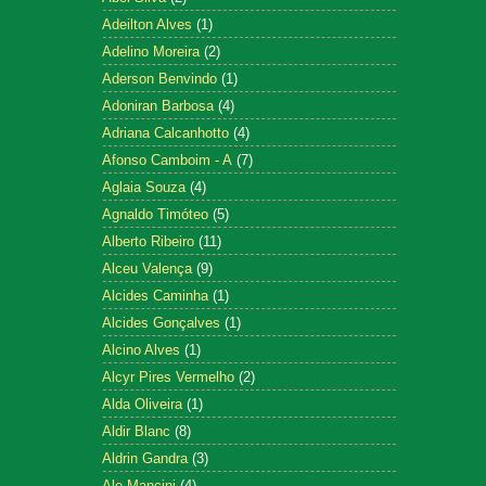
Adeilton Alves
(1)
Adelino Moreira
(2)
Aderson Benvindo
(1)
Adoniran Barbosa
(4)
Adriana Calcanhotto
(4)
Afonso Camboim - A
(7)
Aglaia Souza
(4)
Agnaldo Timóteo
(5)
Alberto Ribeiro
(11)
Alceu Valença
(9)
Alcides Caminha
(1)
Alcides Gonçalves
(1)
Alcino Alves
(1)
Alcyr Pires Vermelho
(2)
Alda Oliveira
(1)
Aldir Blanc
(8)
Aldrin Gandra
(3)
Ale Mancini
(4)