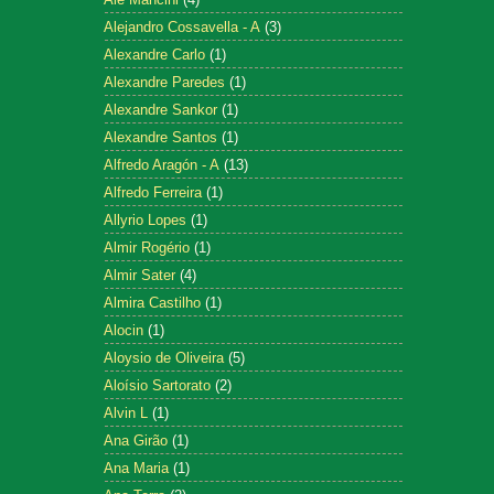
Alejandro Cossavella - A
(3)
Alexandre Carlo
(1)
Alexandre Paredes
(1)
Alexandre Sankor
(1)
Alexandre Santos
(1)
Alfredo Aragón - A
(13)
Alfredo Ferreira
(1)
Allyrio Lopes
(1)
Almir Rogério
(1)
Almir Sater
(4)
Almira Castilho
(1)
Alocin
(1)
Aloysio de Oliveira
(5)
Aloísio Sartorato
(2)
Alvin L
(1)
Ana Girão
(1)
Ana Maria
(1)