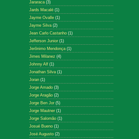
Jararaca
(3)
Jards Macalé
(1)
Jayme Ovalle
(1)
Jayme Silva
(2)
Jean Carlo Castanho
(1)
Jefferson Junior
(1)
Jerônimo Mendonça
(1)
Jimes Milanez
(4)
Johnny Alf
(1)
Jonathan Silva
(1)
Joran
(1)
Jorge Amado
(3)
Jorge Aragão
(2)
Jorge Ben Jor
(5)
Jorge Mautner
(1)
Jorge Salomão
(1)
Josué Bueno
(1)
José Augusto
(2)