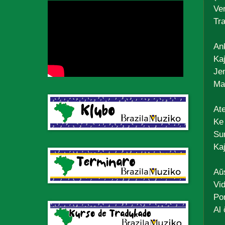
Ve
Tr
An
Kaj
Jen
Mal
Ate
Ke
Sur
Kaj
Aŭs
Vi
Por
Al 