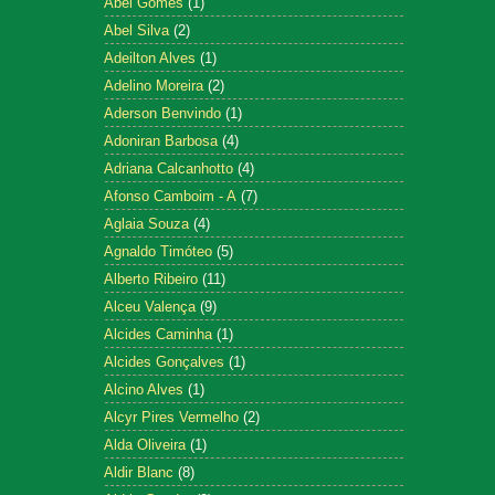
Abel Gomes
(1)
Abel Silva
(2)
Adeilton Alves
(1)
Adelino Moreira
(2)
Aderson Benvindo
(1)
Adoniran Barbosa
(4)
Adriana Calcanhotto
(4)
Afonso Camboim - A
(7)
Aglaia Souza
(4)
Agnaldo Timóteo
(5)
Alberto Ribeiro
(11)
Alceu Valença
(9)
Alcides Caminha
(1)
Alcides Gonçalves
(1)
Alcino Alves
(1)
Alcyr Pires Vermelho
(2)
Alda Oliveira
(1)
Aldir Blanc
(8)