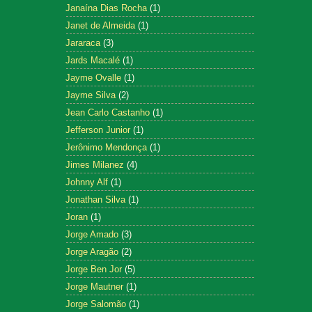
Janaína Dias Rocha
(1)
Janet de Almeida
(1)
Jararaca
(3)
Jards Macalé
(1)
Jayme Ovalle
(1)
Jayme Silva
(2)
Jean Carlo Castanho
(1)
Jefferson Junior
(1)
Jerônimo Mendonça
(1)
Jimes Milanez
(4)
Johnny Alf
(1)
Jonathan Silva
(1)
Joran
(1)
Jorge Amado
(3)
Jorge Aragão
(2)
Jorge Ben Jor
(5)
Jorge Mautner
(1)
Jorge Salomão
(1)