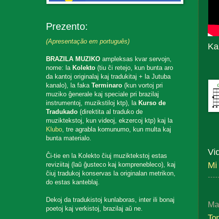
Prezento:
(Apresentação em português)
Ka
BRAZILA MUZIKO
ampleksas kvar servojn,
nome: la
Kolekto
(tiu ĉi retejo, kun bunta aro
da kantoj originalaj kaj tradukitaj + la Jutuba
kanalo), la faka
Terminaro
(kun vortoj pri
muziko ĝenerale kaj speciale pri brazilaj
instrumentoj, muzikstiloj ktp), la
Kurso de
Tradukado
(direktita al traduko de
muziktekstoj, kun videoj, ekzercoj ktp) kaj la
Klubo
, tre agrabla komunumo, kun multa kaj
bunta materialo.
Vi
Ĉi-tie en la Kolekto ĉiuj muziktekstoj estas
Mi
reviziitaj (laŭ ĝusteco kaj komprenebleco), kaj
ĉiuj tradukoj konservas la originalan metrikon,
do estas kanteblaj.
Dekoj da tradukistoj kunlaboras, inter ili bonaj
Ma
poetoj kaj verkistoj, brazilaj aŭ ne.
To