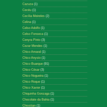
Cazuza
(1)
Cecéu
(1)
Cecília Meireles
(2)
Celina
(1)
Celso Adolfo
(1)
Celso Fonseca
(1)
Cenyra Pinto
(3)
Cezar Mendes
(1)
Chico Amaral
(1)
Chico Anysio
(1)
Chico Buarque
(91)
Chico César
(3)
Chico Nogueira
(1)
Chico Roque
(1)
Chico Xavier
(1)
Chiquinha Gonzaga
(1)
Chocolate da Bahia
(1)
Chrystian
(1)