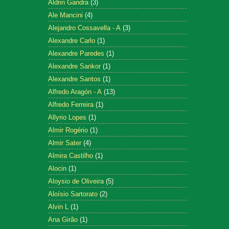
Aldrin Gandra
(3)
Ale Mancini
(4)
Alejandro Cossavella - A
(3)
Alexandre Carlo
(1)
Alexandre Paredes
(1)
Alexandre Sankor
(1)
Alexandre Santos
(1)
Alfredo Aragón - A
(13)
Alfredo Ferreira
(1)
Allyrio Lopes
(1)
Almir Rogério
(1)
Almir Sater
(4)
Almira Castilho
(1)
Alocin
(1)
Aloysio de Oliveira
(5)
Aloísio Sartorato
(2)
Alvin L
(1)
Ana Girão
(1)