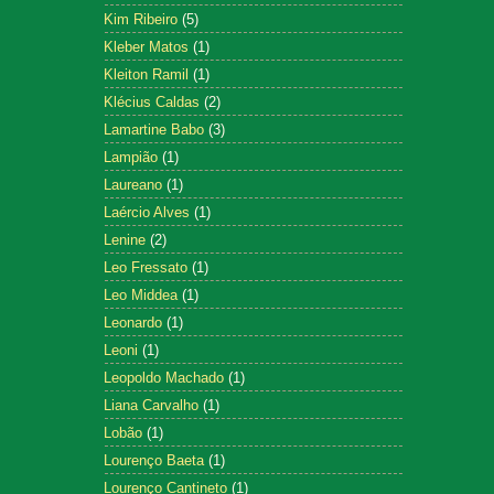
Kim Ribeiro
(5)
Kleber Matos
(1)
Kleiton Ramil
(1)
Klécius Caldas
(2)
Lamartine Babo
(3)
Lampião
(1)
Laureano
(1)
Laércio Alves
(1)
Lenine
(2)
Leo Fressato
(1)
Leo Middea
(1)
Leonardo
(1)
Leoni
(1)
Leopoldo Machado
(1)
Liana Carvalho
(1)
Lobão
(1)
Lourenço Baeta
(1)
Lourenço Cantineto
(1)