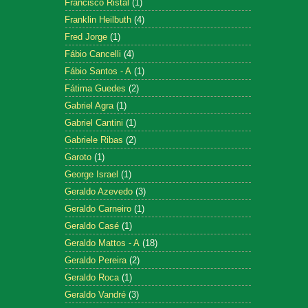
Francisco Ristal
(1)
Franklin Heilbuth
(4)
Fred Jorge
(1)
Fábio Cancelli
(4)
Fábio Santos - A
(1)
Fátima Guedes
(2)
Gabriel Agra
(1)
Gabriel Cantini
(1)
Gabriele Ribas
(2)
Garoto
(1)
George Israel
(1)
Geraldo Azevedo
(3)
Geraldo Carneiro
(1)
Geraldo Casé
(1)
Geraldo Mattos - A
(18)
Geraldo Pereira
(2)
Geraldo Roca
(1)
Geraldo Vandré
(3)