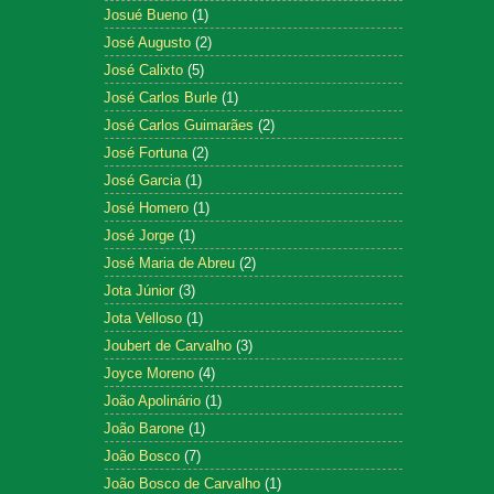
Josué Bueno
(1)
José Augusto
(2)
José Calixto
(5)
José Carlos Burle
(1)
José Carlos Guimarães
(2)
José Fortuna
(2)
José Garcia
(1)
José Homero
(1)
José Jorge
(1)
José Maria de Abreu
(2)
Jota Júnior
(3)
Jota Velloso
(1)
Joubert de Carvalho
(3)
Joyce Moreno
(4)
João Apolinário
(1)
João Barone
(1)
João Bosco
(7)
João Bosco de Carvalho
(1)