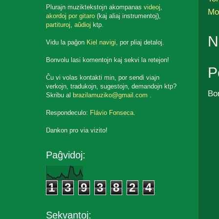
Plurajn muziktekstojn akompanas
videoj
,
Mo
akordoj por gitaro
(kaj aliaj instrumentoj),
partituroj
,
aŭdioj
ktp.
N
Vidu la paĝon
Kiel navigi
, por pliaj detaloj.
Bonvolu lasi komentojn kaj sekvi la retejon!
P
Ĉu vi volas kontakti min, por sendi viajn
verkojn, tradukojn, sugestojn, demandojn ktp?
Bo
Skribu al
brazilamuziko@gmail.com
.
Respondeculo:
Flávio Fonseca
.
Dankon pro via vizito!
Paĝvidoj:
1
3
9
3
8
2
4
Sekvantoj: