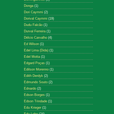
Donga
(1)
Dori Caymmi
(2)
Dorival Caymmi
(19)
Dudu Falcão
(1)
Durval Ferreira
(1)
Délcio Carvalho
(4)
Ed Wilson
(1)
Edel Lima (Dida)
(1)
Edel Motta
(1)
Edgard Poças
(1)
Edilson Morenno
(1)
Edith Derdyk
(2)
Edmundo Souto
(2)
Ednardo
(2)
Edson Borges
(1)
Edson Trindade
(1)
Edu Krieger
(1)
Edu Lobo
(24)