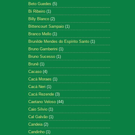
Beto Guedes
(5)
Bi Ribeiro
(1)
Billy Blanco
(2)
Bittencourt Sampaio
(1)
Branco Mello
(1)
Brunilde Mendes do Espírito Santo
(1)
Bruno Gamberini
(1)
Bruno Sucesso
(1)
Brunê
(1)
Cacaso
(4)
Cacá Moraes
(1)
Cacá Neri
(1)
Cacá Rezende
(3)
Caetano Veloso
(44)
Caio Sílvio
(1)
Cal Galvão
(1)
Candeia
(2)
Candinho
(1)