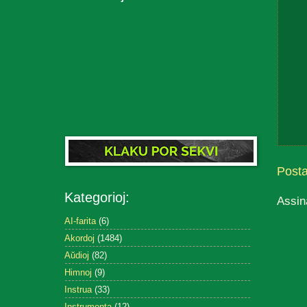
Post
Kategorioj:
Assin
AI-farita
(6)
Akordoj
(1484)
Aŭdioj
(82)
Himnoj
(9)
Instrua
(33)
Instrumenta
(12)