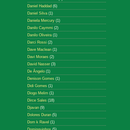
Daniel Haddad
(6)
Daniel Silva
(1)
Daniela Mercury
(1)
Danilo Caymmi
(2)
Danilo Oliveira
(1)
Darci Rossi
(2)
Dave Maclean
(1)
Davi Moraes
(2)
David Nasser
(3)
De Ângelo
(1)
Denison Gomes
(1)
Didi Gomes
(1)
Diogo Melim
(1)
Dirce Sales
(18)
Djavan
(9)
Dolores Duran
(5)
Dom k Ravel
(1)
Dominguinhos
(5)