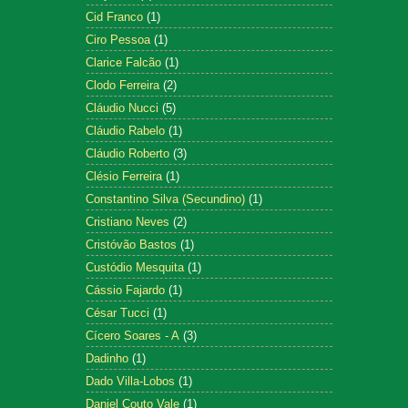
Cid Franco
(1)
Ciro Pessoa
(1)
Clarice Falcão
(1)
Clodo Ferreira
(2)
Cláudio Nucci
(5)
Cláudio Rabelo
(1)
Cláudio Roberto
(3)
Clésio Ferreira
(1)
Constantino Silva (Secundino)
(1)
Cristiano Neves
(2)
Cristóvão Bastos
(1)
Custódio Mesquita
(1)
Cássio Fajardo
(1)
César Tucci
(1)
Cícero Soares - A
(3)
Dadinho
(1)
Dado Villa-Lobos
(1)
Daniel Couto Vale
(1)