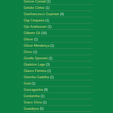
Gerson Conrad
(1)
Getúlio Côrtes
(1)
Gianfrancesco Guarnieri
(4)
Gigi Cerqueira
(1)
Gijs Andriessen
(1)
Gilberto Gil
(16)
Gilson
(1)
Gilson Mendonça
(1)
Ginco
(1)
Giselle Sprovieri
(1)
Gladston Lage
(3)
Glauco Ferreira
(1)
Glorinha Gadelha
(1)
Goiá
(1)
Gonzaguinha
(9)
Gordurinha
(1)
Graco Sílvio
(1)
Guarabyra
(5)