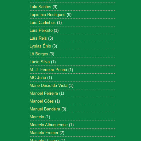
Lulu Santos
(9)
Lupicínio Rodrigues
(9)
Luís Carlinhos
(1)
Luís Peixoto
(1)
Luís Reis
(3)
Lysias Ênio
(3)
Lô Borges
(3)
Lúcio Silva
(1)
M. J. Ferreira Penna
(1)
MC João
(1)
Mano Décio da Viola
(1)
Manoel Ferreira
(1)
Manoel Góes
(1)
Manuel Bandeira
(3)
Marcelo
(1)
Marcelo Albuquerque
(1)
Marcelo Fromer
(2)
Marcelo Hayena
(1)