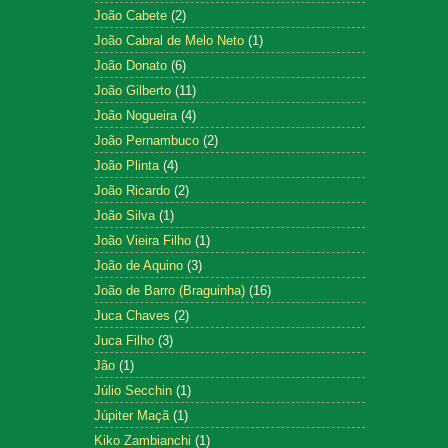
João Cabete
(2)
João Cabral de Melo Neto
(1)
João Donato
(6)
João Gilberto
(11)
João Nogueira
(4)
João Pernambuco
(2)
João Plinta
(4)
João Ricardo
(2)
João Silva
(1)
João Vieira Filho
(1)
João de Aquino
(3)
João de Barro (Braguinha)
(16)
Juca Chaves
(2)
Juca Filho
(3)
Jão
(1)
Júlio Secchin
(1)
Júpiter Maçã
(1)
Kiko Zambianchi
(1)