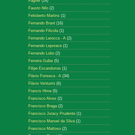
Fagner
(14)
Fausto Nilo
(2)
Felisberto Martins
(1)
Fernando Brant
(16)
Fernando Filizola
(1)
Fernando Larocca - A
(2)
Fernando Leporace
(1)
Fernando Lobo
(2)
Ferreira Gullar
(5)
Filipe Escandurras
(1)
Flávio Fonseca - A
(34)
Flávio Venturini
(6)
Francis Hime
(5)
Francisco Alves
(2)
Francisco Braga
(2)
Francisco Juracy Prudente
(1)
Francisco Manoel da Silva
(1)
Francisco Mattoso
(2)