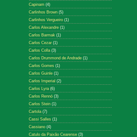
Capinam
(4)
Carlinhos Brown
(5)
Carlinhos Vergueiro
(1)
Carlos Alexandre
(1)
Carlos Barmak
(1)
Carlos Cezar
(1)
Carlos Colla
(3)
Carlos Drummond de Andrade
(1)
Carlos Gomes
(1)
Carlos Guinle
(1)
Carlos Imperial
(2)
Carlos Lyra
(6)
Carlos Rennó
(3)
Carlos Stein
(1)
Cartola
(7)
Cassi Salles
(1)
Cassiano
(4)
Catulo da Paixão Cearense
(3)