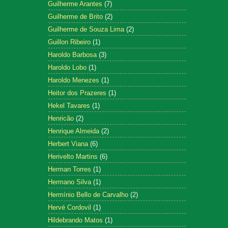
Guilherme Arantes
(7)
Guilherme de Brito
(2)
Guilherme de Souza Lima
(2)
Guillon Ribeiro
(1)
Haroldo Barbosa
(3)
Haroldo Lobo
(1)
Haroldo Menezes
(1)
Heitor dos Prazeres
(1)
Hekel Tavares
(1)
Henricão
(2)
Henrique Almeida
(2)
Herbert Viana
(6)
Herivelto Martins
(6)
Herman Torres
(1)
Hermano Silva
(1)
Hermínio Bello de Carvalho
(2)
Hervé Cordovil
(1)
Hildebrando Matos
(1)