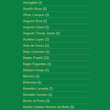
Astrogildo
(1)
Ataulfo Alves
(2)
Athos Campos
(1)
Augusto Boal
(1)
Augusto César
(1)
Augusto Tomaz Júnior
(1)
Aurelino Lopes
(2)
Auta de Souza
(1)
Baby Consuelo
(1)
Baden Powell
(12)
Bagre Fagundes
(1)
Barbara Serejo
(1)
Belchior
(2)
Belmonte
(1)
Benedito Lacerda
(7)
Benedito Seviero
(2)
Benito di Paula
(3)
Bertha Celeste Homem de Mello
(5)