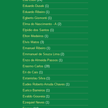
Eduardo Dusek
(1)
Eduardo Ribeiro
(1)
Egberto Gismonti
(1)
Elma do Nascimento - A
(2)
Elpídio dos Santos
(1)
Elton Medeiros
(1)
Elvis Matos
(3)
Emanuel Ribeiro
(1)
Emmanuel de Souza Lima
(2)
Enzo de Almeida Passos
(1)
Erasmo Carlos
(28)
Eri do Cais
(1)
Estanislau Silva
(1)
Eudes Roberto Arruda Chaves
(1)
Eurico Barreiros
(1)
Evaldo Gouveia
(1)
Ezequiel Neves
(1)