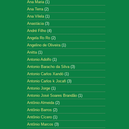
Ana Maria
(1)
Ana Terra
(2)
Ana Vilela
(1)
Anastácia
(3)
André Filho
(4)
Angela Ro Ro
(2)
Angelino de Oliveira
(1)
Anitta
(1)
Antonio Adolfo
(1)
Antonio Baracho da Silva
(3)
Antonio Carlos Xandó
(1)
Antonio Carlos k Jocafi
(3)
Antonio Jorge
(1)
Antonio José Soares Brandão
(1)
Antônio Almeida
(2)
Antônio Barros
(2)
Antônio Cícero
(1)
Antônio Marcos
(3)