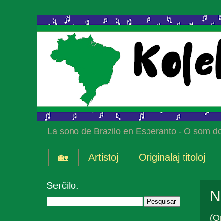
La sono de Brazilo en Esperanto - O som do
🏡
Artistoj
Originalaj titoloj
Serĉilo:
N
(O