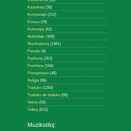
Karaokeoj
(39)
Komponaĵo
(212)
Korusa
(28)
Kuriozaĵoj
(62)
Multoblaĵo
(349)
Muziktekstoj
(1481)
Parodio
(6)
Partituroj
(263)
Porinfana
(156)
Priesperanta
(48)
Religia
(96)
Traduko
(1254)
Traduko de traduko
(68)
Versio
(59)
Videoj
(613)
Muzikstiloj: