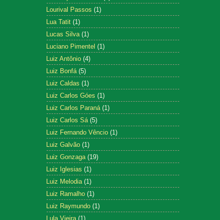
Lourival Passos
(1)
Lua Tatit
(1)
Lucas Silva
(1)
Luciano Pimentel
(1)
Luiz Antônio
(4)
Luiz Bonfá
(5)
Luiz Caldas
(1)
Luiz Carlos Góes
(1)
Luiz Carlos Paraná
(1)
Luiz Carlos Sá
(5)
Luiz Fernando Vêncio
(1)
Luiz Galvão
(1)
Luiz Gonzaga
(19)
Luiz Iglesias
(1)
Luiz Melodia
(1)
Luiz Ramalho
(1)
Luiz Raymundo
(1)
Lula Vieira
(1)