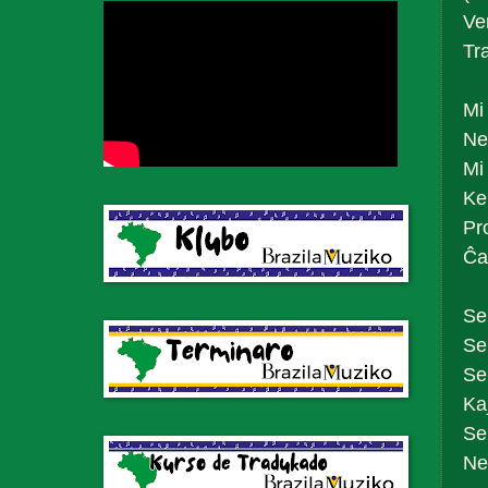
Ve
Tr
Mi 
Ne
Mi
Ke
Pr
Ĉar
Se
Se
Se
Ka
Se
Ne