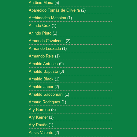
Antônio Maria
(5)
Aparecido Tomás de Oliveira
(2)
Archimedes Messina
(1)
Arlindo Cruz
(1)
Arlindo Pinto
(1)
Armando Cavalcanti
(2)
Armando Louzada
(1)
Armando Reis
(1)
Arnaldo Antunes
(9)
Arnaldo Baptista
(3)
Arnaldo Black
(1)
Arnaldo Jabor
(2)
Arnaldo Saccomani
(1)
Arnaud Rodrigues
(1)
Ary Barroso
(8)
Ary Kerner
(1)
Ary Pavão
(1)
Assis Valente
(2)