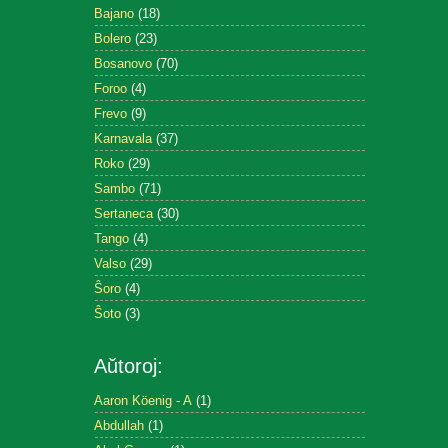
Bajano
(18)
Bolero
(23)
Bosanovo
(70)
Foroo
(4)
Frevo
(9)
Karnavala
(37)
Roko
(29)
Sambo
(71)
Sertaneca
(30)
Tango
(4)
Valso
(29)
Ŝoro
(4)
Ŝoto
(3)
Aŭtoroj:
Aaron Köenig - A
(1)
Abdullah
(1)