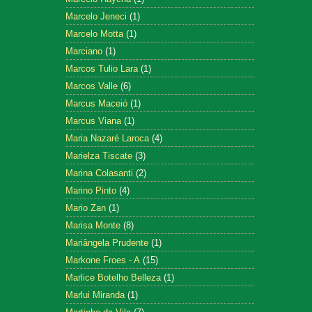
Marcelo Jeneci
(1)
Marcelo Motta
(1)
Marciano
(1)
Marcos Tulio Lara
(1)
Marcos Valle
(6)
Marcus Maceió
(1)
Marcus Viana
(1)
Maria Nazaré Laroca
(4)
Marielza Tiscate
(3)
Marina Colasanti
(2)
Marino Pinto
(4)
Mario Zan
(1)
Marisa Monte
(8)
Mariângela Prudente
(1)
Markone Froes - A
(15)
Marlice Botelho Belleza
(1)
Marlui Miranda
(1)