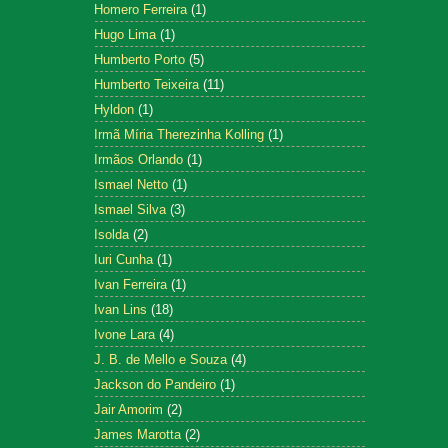
Homero Ferreira
(1)
Hugo Lima
(1)
Humberto Porto
(5)
Humberto Teixeira
(11)
Hyldon
(1)
Irmã Míria Therezinha Kolling
(1)
Irmãos Orlando
(1)
Ismael Netto
(1)
Ismael Silva
(3)
Isolda
(2)
Iuri Cunha
(1)
Ivan Ferreira
(1)
Ivan Lins
(18)
Ivone Lara
(4)
J. B. de Mello e Souza
(4)
Jackson do Pandeiro
(1)
Jair Amorim
(2)
James Marotta
(2)