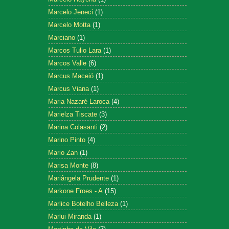
Marcelo Jeneci
(1)
Marcelo Motta
(1)
Marciano
(1)
Marcos Tulio Lara
(1)
Marcos Valle
(6)
Marcus Maceió
(1)
Marcus Viana
(1)
Maria Nazaré Laroca
(4)
Marielza Tiscate
(3)
Marina Colasanti
(2)
Marino Pinto
(4)
Mario Zan
(1)
Marisa Monte
(8)
Mariângela Prudente
(1)
Markone Froes - A
(15)
Marlice Botelho Belleza
(1)
Marlui Miranda
(1)