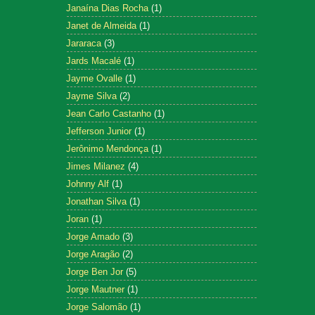
Janaína Dias Rocha
(1)
Janet de Almeida
(1)
Jararaca
(3)
Jards Macalé
(1)
Jayme Ovalle
(1)
Jayme Silva
(2)
Jean Carlo Castanho
(1)
Jefferson Junior
(1)
Jerônimo Mendonça
(1)
Jimes Milanez
(4)
Johnny Alf
(1)
Jonathan Silva
(1)
Joran
(1)
Jorge Amado
(3)
Jorge Aragão
(2)
Jorge Ben Jor
(5)
Jorge Mautner
(1)
Jorge Salomão
(1)