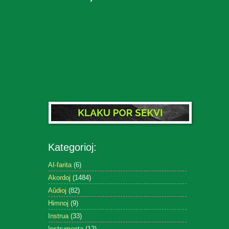
Kategorioj:
AI-farita
(6)
Akordoj
(1484)
Aŭdioj
(82)
Himnoj
(9)
Instrua
(33)
Instrumenta
(12)