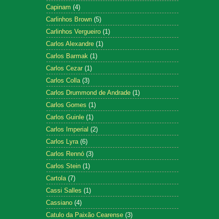
Capinam
(4)
Carlinhos Brown
(5)
Carlinhos Vergueiro
(1)
Carlos Alexandre
(1)
Carlos Barmak
(1)
Carlos Cezar
(1)
Carlos Colla
(3)
Carlos Drummond de Andrade
(1)
Carlos Gomes
(1)
Carlos Guinle
(1)
Carlos Imperial
(2)
Carlos Lyra
(6)
Carlos Rennó
(3)
Carlos Stein
(1)
Cartola
(7)
Cassi Salles
(1)
Cassiano
(4)
Catulo da Paixão Cearense
(3)