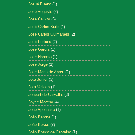
Josué Bueno
(1)
José Augusto
(2)
José Calixto
(5)
José Carlos Burle
(1)
José Carlos Guimarães
(2)
José Fortuna
(2)
José Garcia
(1)
José Homero
(1)
José Jorge
(1)
José Maria de Abreu
(2)
Jota Júnior
(3)
Jota Velloso
(1)
Joubert de Carvalho
(3)
Joyce Moreno
(4)
João Apolinário
(1)
João Barone
(1)
João Bosco
(7)
João Bosco de Carvalho
(1)