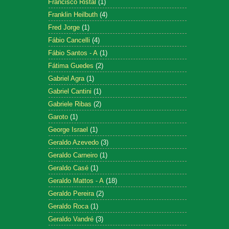
Francisco Ristal
(1)
Franklin Heilbuth
(4)
Fred Jorge
(1)
Fábio Cancelli
(4)
Fábio Santos - A
(1)
Fátima Guedes
(2)
Gabriel Agra
(1)
Gabriel Cantini
(1)
Gabriele Ribas
(2)
Garoto
(1)
George Israel
(1)
Geraldo Azevedo
(3)
Geraldo Carneiro
(1)
Geraldo Casé
(1)
Geraldo Mattos - A
(18)
Geraldo Pereira
(2)
Geraldo Roca
(1)
Geraldo Vandré
(3)