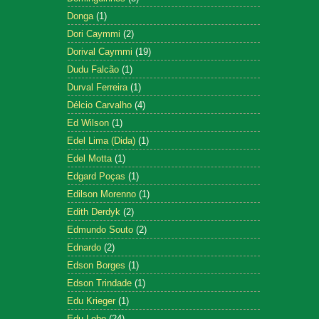
Donga
(1)
Dori Caymmi
(2)
Dorival Caymmi
(19)
Dudu Falcão
(1)
Durval Ferreira
(1)
Délcio Carvalho
(4)
Ed Wilson
(1)
Edel Lima (Dida)
(1)
Edel Motta
(1)
Edgard Poças
(1)
Edilson Morenno
(1)
Edith Derdyk
(2)
Edmundo Souto
(2)
Ednardo
(2)
Edson Borges
(1)
Edson Trindade
(1)
Edu Krieger
(1)
Edu Lobo
(24)