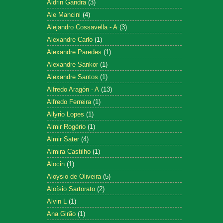
Aldrin Gandra
(3)
Ale Mancini
(4)
Alejandro Cossavella - A
(3)
Alexandre Carlo
(1)
Alexandre Paredes
(1)
Alexandre Sankor
(1)
Alexandre Santos
(1)
Alfredo Aragón - A
(13)
Alfredo Ferreira
(1)
Allyrio Lopes
(1)
Almir Rogério
(1)
Almir Sater
(4)
Almira Castilho
(1)
Alocin
(1)
Aloysio de Oliveira
(5)
Aloísio Sartorato
(2)
Alvin L
(1)
Ana Girão
(1)