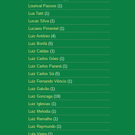
Lourival Passos
(1)
Lua Tatit
(1)
Lucas Silva
(1)
Luciano Pimentel
(1)
Luiz Antônio
(4)
Luiz Bonfá
(5)
Luiz Caldas
(1)
Luiz Carlos Góes
(1)
Luiz Carlos Paraná
(1)
Luiz Carlos Sá
(5)
Luiz Fernando Vêncio
(1)
Luiz Galvão
(1)
Luiz Gonzaga
(19)
Luiz Iglesias
(1)
Luiz Melodia
(1)
Luiz Ramalho
(1)
Luiz Raymundo
(1)
Lula Vieira
(1)