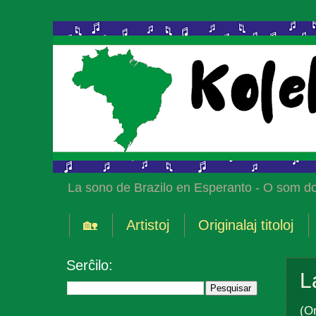
La sono de Brazilo en Esperanto - O som do
🏡
Artistoj
Originalaj titoloj
Serĉilo:
L
(Or