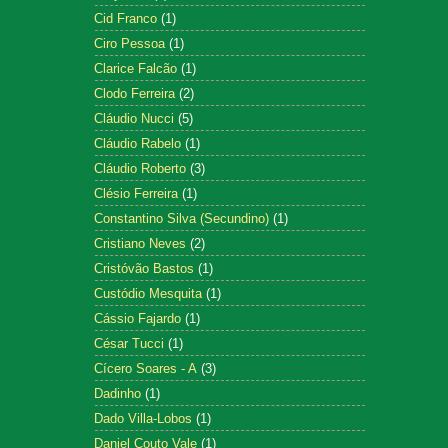
Cid Franco
(1)
Ciro Pessoa
(1)
Clarice Falcão
(1)
Clodo Ferreira
(2)
Cláudio Nucci
(5)
Cláudio Rabelo
(1)
Cláudio Roberto
(3)
Clésio Ferreira
(1)
Constantino Silva (Secundino)
(1)
Cristiano Neves
(2)
Cristóvão Bastos
(1)
Custódio Mesquita
(1)
Cássio Fajardo
(1)
César Tucci
(1)
Cícero Soares - A
(3)
Dadinho
(1)
Dado Villa-Lobos
(1)
Daniel Couto Vale
(1)