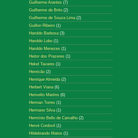
Guilherme Arantes
(7)
Guilherme de Brito
(2)
Guilherme de Souza Lima
(2)
Guillon Ribeiro
(1)
Haroldo Barbosa
(3)
Haroldo Lobo
(1)
Haroldo Menezes
(1)
Heitor dos Prazeres
(1)
Hekel Tavares
(1)
Henricão
(2)
Henrique Almeida
(2)
Herbert Viana
(6)
Herivelto Martins
(6)
Herman Torres
(1)
Hermano Silva
(1)
Hermínio Bello de Carvalho
(2)
Hervé Cordovil
(1)
Hildebrando Matos
(1)