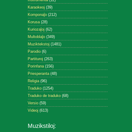
Karaokeoj
(39)
Komponaĵo
(212)
Korusa
(28)
Kuriozaĵoj
(62)
Multoblaĵo
(349)
Muziktekstoj
(1481)
Parodio
(6)
Partituroj
(263)
Porinfana
(156)
Priesperanta
(48)
Religia
(96)
Traduko
(1254)
Traduko de traduko
(68)
Versio
(59)
Videoj
(613)
Muzikstiloj: