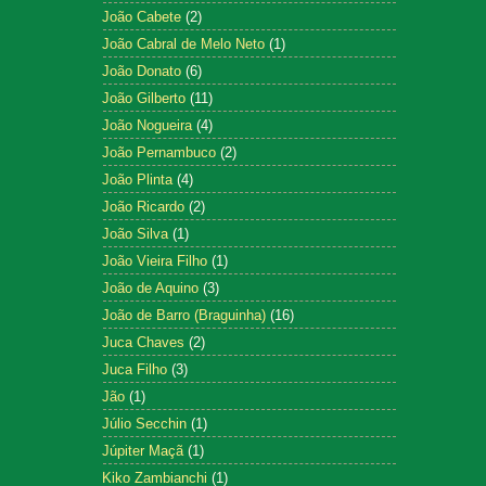
João Cabete
(2)
João Cabral de Melo Neto
(1)
João Donato
(6)
João Gilberto
(11)
João Nogueira
(4)
João Pernambuco
(2)
João Plinta
(4)
João Ricardo
(2)
João Silva
(1)
João Vieira Filho
(1)
João de Aquino
(3)
João de Barro (Braguinha)
(16)
Juca Chaves
(2)
Juca Filho
(3)
Jão
(1)
Júlio Secchin
(1)
Júpiter Maçã
(1)
Kiko Zambianchi
(1)