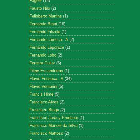
Fagner
(14)
Fausto Nilo
(2)
Felisberto Martins
(1)
Fernando Brant
(16)
Fernando Filizola
(1)
Fernando Larocca - A
(2)
Fernando Leporace
(1)
Fernando Lobo
(2)
Ferreira Gullar
(5)
Filipe Escandurras
(1)
Flávio Fonseca - A
(34)
Flávio Venturini
(6)
Francis Hime
(5)
Francisco Alves
(2)
Francisco Braga
(2)
Francisco Juracy Prudente
(1)
Francisco Manoel da Silva
(1)
Francisco Mattoso
(2)