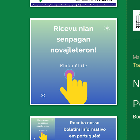
Ma
Tr
N
P
Bo