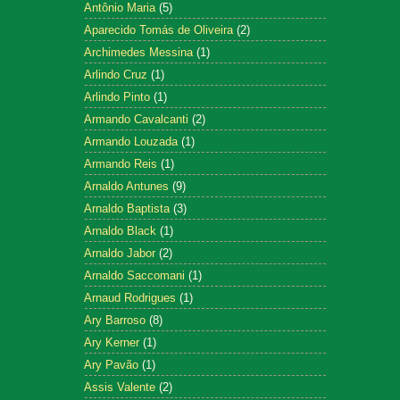
Antônio Maria
(5)
Aparecido Tomás de Oliveira
(2)
Archimedes Messina
(1)
Arlindo Cruz
(1)
Arlindo Pinto
(1)
Armando Cavalcanti
(2)
Armando Louzada
(1)
Armando Reis
(1)
Arnaldo Antunes
(9)
Arnaldo Baptista
(3)
Arnaldo Black
(1)
Arnaldo Jabor
(2)
Arnaldo Saccomani
(1)
Arnaud Rodrigues
(1)
Ary Barroso
(8)
Ary Kerner
(1)
Ary Pavão
(1)
Assis Valente
(2)