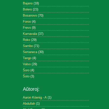
Bajano
(18)
Bolero
(23)
Bosanovo
(70)
Foroo
(4)
Frevo
(9)
Karnavala
(37)
Roko
(29)
Sambo
(71)
Sertaneca
(30)
Tango
(4)
Valso
(29)
Ŝoro
(4)
Ŝoto
(3)
Aŭtoroj:
Aaron Köenig - A
(1)
Abdullah
(1)