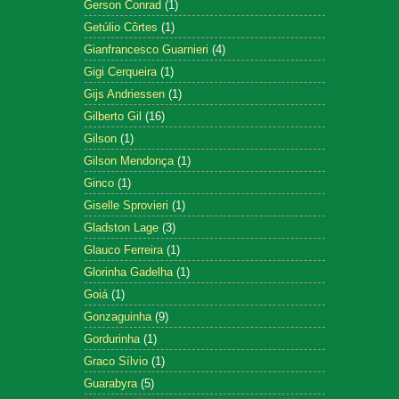
Gerson Conrad
(1)
Getúlio Côrtes
(1)
Gianfrancesco Guarnieri
(4)
Gigi Cerqueira
(1)
Gijs Andriessen
(1)
Gilberto Gil
(16)
Gilson
(1)
Gilson Mendonça
(1)
Ginco
(1)
Giselle Sprovieri
(1)
Gladston Lage
(3)
Glauco Ferreira
(1)
Glorinha Gadelha
(1)
Goiá
(1)
Gonzaguinha
(9)
Gordurinha
(1)
Graco Sílvio
(1)
Guarabyra
(5)