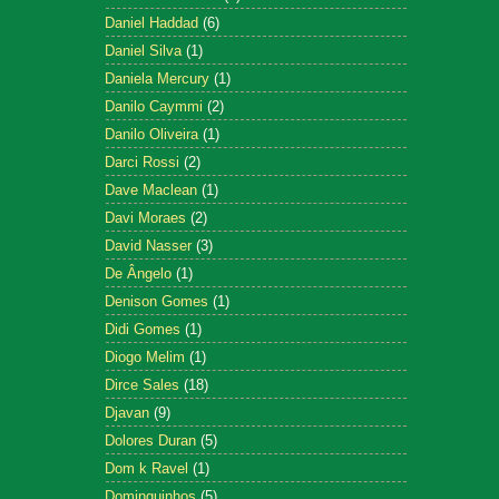
Daniel Haddad
(6)
Daniel Silva
(1)
Daniela Mercury
(1)
Danilo Caymmi
(2)
Danilo Oliveira
(1)
Darci Rossi
(2)
Dave Maclean
(1)
Davi Moraes
(2)
David Nasser
(3)
De Ângelo
(1)
Denison Gomes
(1)
Didi Gomes
(1)
Diogo Melim
(1)
Dirce Sales
(18)
Djavan
(9)
Dolores Duran
(5)
Dom k Ravel
(1)
Dominguinhos
(5)