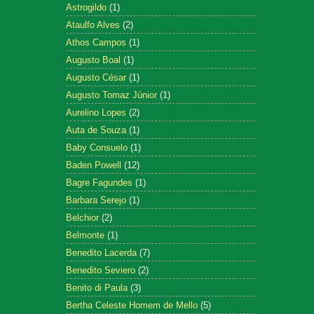
Astrogildo
(1)
Ataulfo Alves
(2)
Athos Campos
(1)
Augusto Boal
(1)
Augusto César
(1)
Augusto Tomaz Júnior
(1)
Aurelino Lopes
(2)
Auta de Souza
(1)
Baby Consuelo
(1)
Baden Powell
(12)
Bagre Fagundes
(1)
Barbara Serejo
(1)
Belchior
(2)
Belmonte
(1)
Benedito Lacerda
(7)
Benedito Seviero
(2)
Benito di Paula
(3)
Bertha Celeste Homem de Mello
(5)