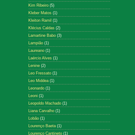
Kim Ribeiro
(5)
Kleber Matos
(1)
Kleiton Ramil
(1)
Klécius Caldas
(2)
Lamartine Babo
(3)
Lampião
(1)
Laureano
(1)
Laércio Alves
(1)
Lenine
(2)
Leo Fressato
(1)
Leo Middea
(1)
Leonardo
(1)
Leoni
(1)
Leopoldo Machado
(1)
Liana Carvalho
(1)
Lobão
(1)
Lourenço Baeta
(1)
Lourenço Cantineto
(1)