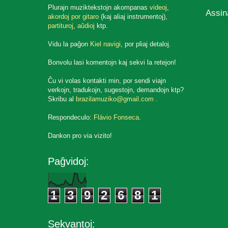
Plurajn muziktekstojn akompanas
videoj
,
Assin
akordoj por gitaro
(kaj aliaj instrumentoj),
partituroj
,
aŭdioj
ktp.
Vidu la paĝon
Kiel navigi
, por pliaj detaloj.
Bonvolu lasi komentojn kaj sekvi la retejon!
Ĉu vi volas kontakti min, por sendi viajn
verkojn, tradukojn, sugestojn, demandojn ktp?
Skribu al
brazilamuziko@gmail.com
.
Respondeculo:
Flávio Fonseca
.
Dankon pro via vizito!
Paĝvidoj:
1
3
9
2
6
8
1
Sekvantoj: