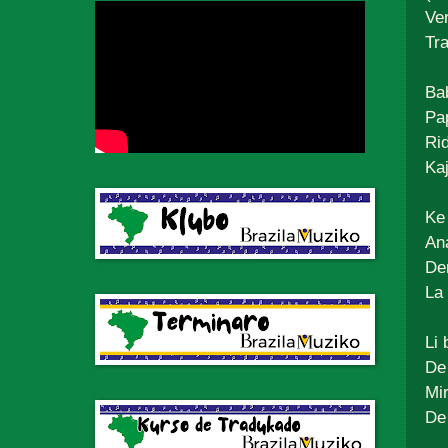
Ve
Tr
Bab
Pa
Rid
Ka
Ke 
Ana
Dem
La
Li 
De
Mir
De