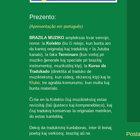
Prezento:
(Apresentação em português)
BRAZILA MUZIKO
ampleksas kvar servojn,
nome: la
Kolekto
(tiu ĉi retejo, kun bunta aro
da kantoj originalaj kaj tradukitaj + la Jutuba
kanalo), la faka
Terminaro
(kun vortoj pri
muziko ĝenerale kaj speciale pri brazilaj
instrumentoj, muzikstiloj ktp), la
Kurso de
Tradukado
(direktita al traduko de
muziktekstoj, kun videoj, ekzercoj ktp) kaj la
Klubo
, tre agrabla komunumo, kun multa kaj
bunta materialo.
Ĉi-tie en la Kolekto ĉiuj muziktekstoj estas
reviziitaj (laŭ ĝusteco kaj komprenebleco), kaj
ĉiuj tradukoj konservas la originalan metrikon,
do estas kanteblaj.
Dekoj da tradukistoj kunlaboras, inter ili bonaj
poetoj kaj verkistoj, brazilaj aŭ ne.
Post