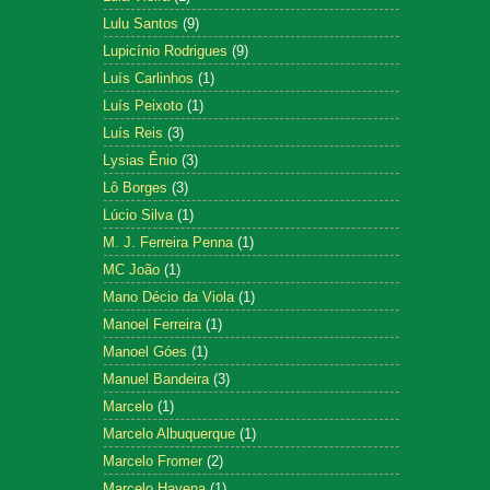
Lulu Santos
(9)
Lupicínio Rodrigues
(9)
Luís Carlinhos
(1)
Luís Peixoto
(1)
Luís Reis
(3)
Lysias Ênio
(3)
Lô Borges
(3)
Lúcio Silva
(1)
M. J. Ferreira Penna
(1)
MC João
(1)
Mano Décio da Viola
(1)
Manoel Ferreira
(1)
Manoel Góes
(1)
Manuel Bandeira
(3)
Marcelo
(1)
Marcelo Albuquerque
(1)
Marcelo Fromer
(2)
Marcelo Hayena
(1)