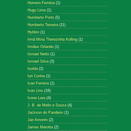
Homero Ferreira
(1)
Hugo Lima
(1)
Humberto Porto
(5)
Humberto Teixeira
(11)
Hyldon
(1)
Irmã Míria Therezinha Kolling
(1)
Irmãos Orlando
(1)
Ismael Netto
(1)
Ismael Silva
(3)
Isolda
(2)
Iuri Cunha
(1)
Ivan Ferreira
(1)
Ivan Lins
(18)
Ivone Lara
(4)
J. B. de Mello e Souza
(4)
Jackson do Pandeiro
(1)
Jair Amorim
(2)
James Marotta
(2)