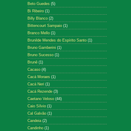
Beto Guedes
(5)
Bi Ribeiro
(1)
Billy Blanco
(2)
Bittencourt Sampaio
(1)
Branco Mello
(1)
Brunilde Mendes do Espírito Santo
(1)
Bruno Gamberini
(1)
Bruno Sucesso
(1)
Brunê
(1)
Cacaso
(4)
Cacá Moraes
(1)
Cacá Neri
(1)
Cacá Rezende
(3)
Caetano Veloso
(44)
Caio Sílvio
(1)
Cal Galvão
(1)
Candeia
(2)
Candinho
(1)