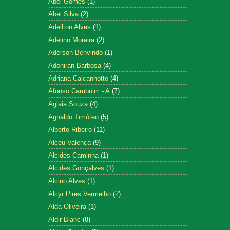
Abel Gomes
(1)
Abel Silva
(2)
Adeilton Alves
(1)
Adelino Moreira
(2)
Aderson Benvindo
(1)
Adoniran Barbosa
(4)
Adriana Calcanhotto
(4)
Afonso Camboim - A
(7)
Aglaia Souza
(4)
Agnaldo Timóteo
(5)
Alberto Ribeiro
(11)
Alceu Valença
(9)
Alcides Caminha
(1)
Alcides Gonçalves
(1)
Alcino Alves
(1)
Alcyr Pires Vermelho
(2)
Alda Oliveira
(1)
Aldir Blanc
(8)