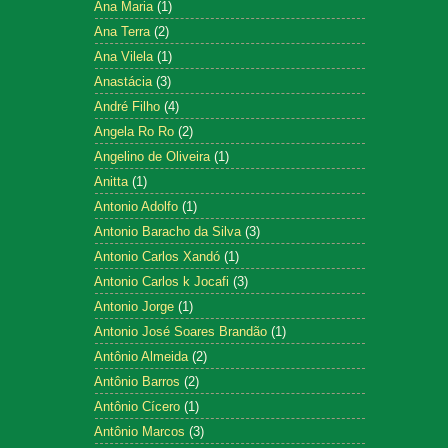
Ana Maria
(1)
Ana Terra
(2)
Ana Vilela
(1)
Anastácia
(3)
André Filho
(4)
Angela Ro Ro
(2)
Angelino de Oliveira
(1)
Anitta
(1)
Antonio Adolfo
(1)
Antonio Baracho da Silva
(3)
Antonio Carlos Xandó
(1)
Antonio Carlos k Jocafi
(3)
Antonio Jorge
(1)
Antonio José Soares Brandão
(1)
Antônio Almeida
(2)
Antônio Barros
(2)
Antônio Cícero
(1)
Antônio Marcos
(3)