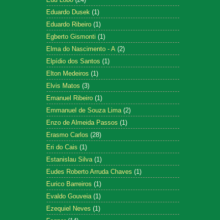
Eduardo Dusek
(1)
Eduardo Ribeiro
(1)
Egberto Gismonti
(1)
Elma do Nascimento - A
(2)
Elpídio dos Santos
(1)
Elton Medeiros
(1)
Elvis Matos
(3)
Emanuel Ribeiro
(1)
Emmanuel de Souza Lima
(2)
Enzo de Almeida Passos
(1)
Erasmo Carlos
(28)
Eri do Cais
(1)
Estanislau Silva
(1)
Eudes Roberto Arruda Chaves
(1)
Eurico Barreiros
(1)
Evaldo Gouveia
(1)
Ezequiel Neves
(1)