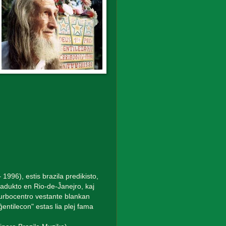
 1996), estis brazila predikisto,
 viadukto en Rio-de-Ĵanejro, kaj
a urbocentro vestante blankan
entilecon" estas lia plej fama