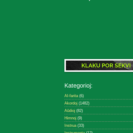
Kategorioj:
AI-farita
(6)
Akordoj
(1482)
Aŭdioj
(82)
Himnoj
(9)
Instrua
(33)
Instrumenta
(12)