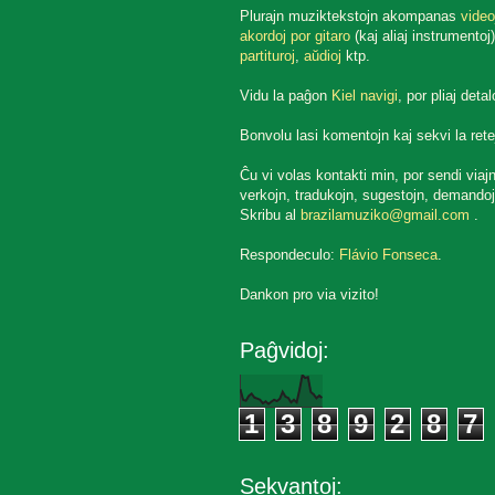
Plurajn muziktekstojn akompanas
video
akordoj por gitaro
(kaj aliaj instrumentoj)
partituroj
,
aŭdioj
ktp.
Vidu la paĝon
Kiel navigi
, por pliaj detal
Bonvolu lasi komentojn kaj sekvi la rete
Ĉu vi volas kontakti min, por sendi viaj
verkojn, tradukojn, sugestojn, demandoj
Skribu al
brazilamuziko@gmail.com
.
Respondeculo:
Flávio Fonseca
.
Dankon pro via vizito!
Paĝvidoj:
1
3
8
9
2
8
7
Sekvantoj: