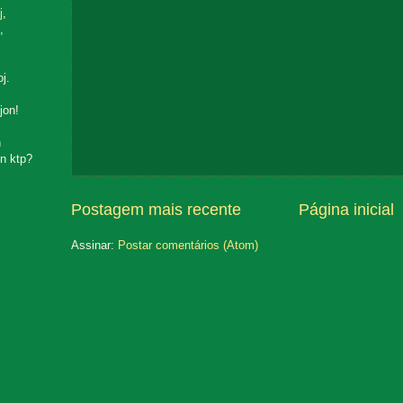
j
,
,
oj.
jon!
n
n ktp?
Postagem mais recente
Página inicial
Assinar:
Postar comentários (Atom)