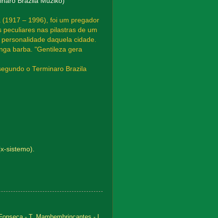
minaro Brazila Muziko)
 (1917 – 1996), foi um pregador
s peculiares nas pilastras de um
e personalidade daquela cidade.
nga barba. "Gentileza gera
 (segundo o Terminaro Brazila
(x-sistemo).
Fonseca - T
,
Mambembrincantes - I
,