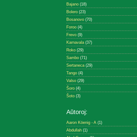
Bajano
(18)
Bolero
(23)
Bosanovo
(70)
Foroo
(4)
Frevo
(9)
Karnavala
(37)
Roko
(29)
Sambo
(71)
Sertaneca
(29)
Tango
(4)
Valso
(29)
Ŝoro
(4)
Ŝoto
(3)
Aŭtoroj:
Aaron Köenig - A
(1)
Abdullah
(1)