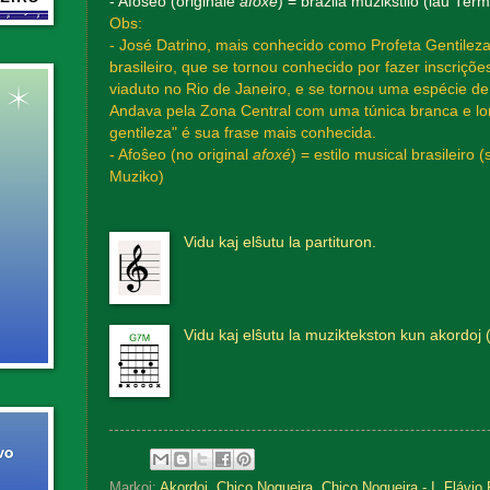
- Afoŝeo (originale
afoxé
) = brazila muzikstilo (laŭ Ter
Obs:
- José Datrino, mais conhecido como Profeta Gentileza
brasileiro, que se tornou conhecido por fazer inscriçõe
viaduto no Rio de Janeiro, e se tornou uma espécie d
Andava pela Zona Central com uma túnica branca e lo
gentileza" é sua frase mais conhecida.
- Afoŝeo (no original
afoxé
) = estilo musical brasileiro
Muziko)
Vidu kaj elŝutu la partituron.
Vidu kaj elŝutu la muziktekston kun akordoj 
Markoj:
Akordoj
,
Chico Nogueira
,
Chico Nogueira - I
,
Flávio 