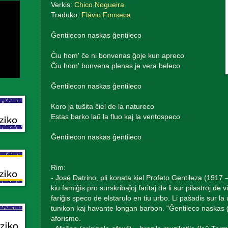
Verkis:
Chico Nogueira
Traduko:
Flávio Fonseca
Ĝentilecon naskas ĝentileco
Ĉiu hom' ĉe ni bonvenas ĝoje kun apreco
Ĉiu hom' bonvena plenas je vera beleco
Ĝentilecon naskas ĝentileco
Koro ja tuŝita ĉiel de la natureco
Estas barko laŭ la fluo kaj la ventospeco
Ĝentilecon naskas ĝentileco
Rim:
- José Datrino, pli konata kiel Profeto Gentileza (1917 –
kiu famiĝis pro surskribaĵoj faritaj de li sur pilastroj de
fariĝis speco de elstarulo en tiu urbo. Li paŝadis sur l
tunikon kaj havante longan barbon. "Ĝentileco naskas ĝ
aforismo.