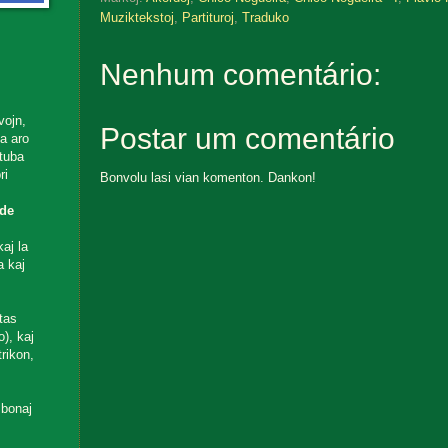
Muziktekstoj
,
Partituroj
,
Traduko
Nenhum comentário:
vojn,
Postar um comentário
ta aro
utuba
ri
Bonvolu lasi vian komenton. Dankon!
de
aj la
a kaj
tas
), kaj
rikon,
 bonaj