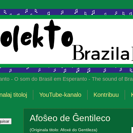
anto - O som do Brasil em Esperanto - The sound of Braz
nalaj titoloj
YouTube-kanalo
Kontribuu
Afoŝeo de Ĝentileco
(Originala titolo: Afoxé do Gentileza)