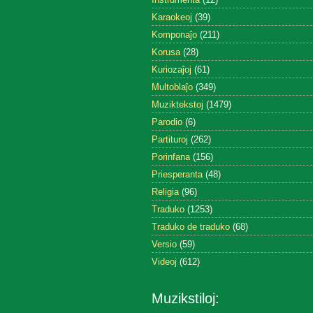
Karaokeoj
(39)
Komponaĵo
(211)
Korusa
(28)
Kuriozaĵoj
(61)
Multoblaĵo
(349)
Muziktekstoj
(1479)
Parodio
(6)
Partituroj
(262)
Porinfana
(156)
Priesperanta
(48)
Religia
(96)
Traduko
(1253)
Traduko de traduko
(68)
Versio
(59)
Videoj
(612)
Muzikstiloj: