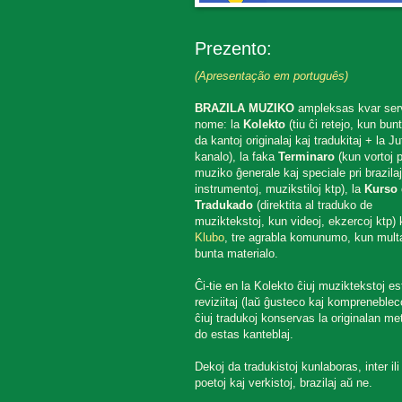
Prezento:
(Apresentação em português)
BRAZILA MUZIKO
ampleksas kvar ser
nome: la
Kolekto
(tiu ĉi retejo, kun bun
da kantoj originalaj kaj tradukitaj + la J
kanalo), la faka
Terminaro
(kun vortoj p
muziko ĝenerale kaj speciale pri brazilaj
instrumentoj, muzikstiloj ktp), la
Kurso 
Tradukado
(direktita al traduko de
muziktekstoj, kun videoj, ekzercoj ktp) k
Klubo
, tre agrabla komunumo, kun mult
bunta materialo.
Ĉi-tie en la Kolekto ĉiuj muziktekstoj es
reviziitaj (laŭ ĝusteco kaj komprenebleco
ĉiuj tradukoj konservas la originalan met
do estas kanteblaj.
Dekoj da tradukistoj kunlaboras, inter ili
poetoj kaj verkistoj, brazilaj aŭ ne.