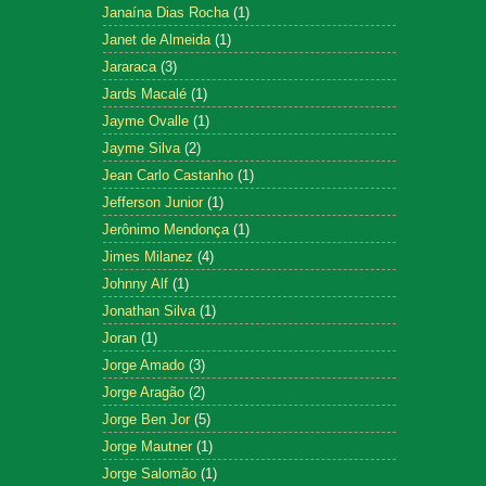
Janaína Dias Rocha
(1)
Janet de Almeida
(1)
Jararaca
(3)
Jards Macalé
(1)
Jayme Ovalle
(1)
Jayme Silva
(2)
Jean Carlo Castanho
(1)
Jefferson Junior
(1)
Jerônimo Mendonça
(1)
Jimes Milanez
(4)
Johnny Alf
(1)
Jonathan Silva
(1)
Joran
(1)
Jorge Amado
(3)
Jorge Aragão
(2)
Jorge Ben Jor
(5)
Jorge Mautner
(1)
Jorge Salomão
(1)