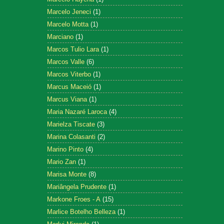
Marcelo Jeneci
(1)
Marcelo Motta
(1)
Marciano
(1)
Marcos Tulio Lara
(1)
Marcos Valle
(6)
Marcos Viterbo
(1)
Marcus Maceió
(1)
Marcus Viana
(1)
Maria Nazaré Laroca
(4)
Marielza Tiscate
(3)
Marina Colasanti
(2)
Marino Pinto
(4)
Mario Zan
(1)
Marisa Monte
(8)
Mariângela Prudente
(1)
Markone Froes - A
(15)
Marlice Botelho Belleza
(1)