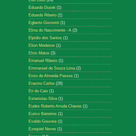
Eduardo Dusek
(1)
Eduardo Ribeiro
(1)
Egberto Gismonti
(1)
Elma do Nascimento - A
(2)
Elpídio dos Santos
(1)
Elton Medeiros
(1)
Elvis Matos
(3)
Emanuel Ribeiro
(1)
Emmanuel de Souza Lima
(2)
Enzo de Almeida Passos
(1)
Erasmo Carlos
(28)
Eri do Cais
(1)
Estanislau Silva
(1)
Eudes Roberto Arruda Chaves
(1)
Eurico Barreiros
(1)
Evaldo Gouveia
(1)
Ezequiel Neves
(1)