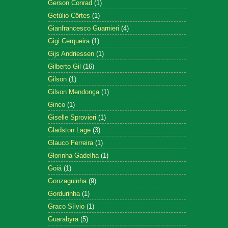
Gerson Conrad
(1)
Getúlio Côrtes
(1)
Gianfrancesco Guarnieri
(4)
Gigi Cerqueira
(1)
Gijs Andriessen
(1)
Gilberto Gil
(16)
Gilson
(1)
Gilson Mendonça
(1)
Ginco
(1)
Giselle Sprovieri
(1)
Gladston Lage
(3)
Glauco Ferreira
(1)
Glorinha Gadelha
(1)
Goiá
(1)
Gonzaguinha
(9)
Gordurinha
(1)
Graco Sílvio
(1)
Guarabyra
(5)