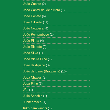
João Cabete
(2)
João Cabral de Melo Neto
(1)
João Donato
(6)
João Gilberto
(11)
João Nogueira
(4)
João Pernambuco
(2)
João Plinta
(4)
João Ricardo
(2)
João Silva
(1)
João Vieira Filho
(1)
João de Aquino
(3)
João de Barro (Braguinha)
(16)
Juca Chaves
(2)
Juca Filho
(3)
Jão
(1)
Júlio Secchin
(1)
Júpiter Maçã
(1)
Kiko Zambianchi
(1)