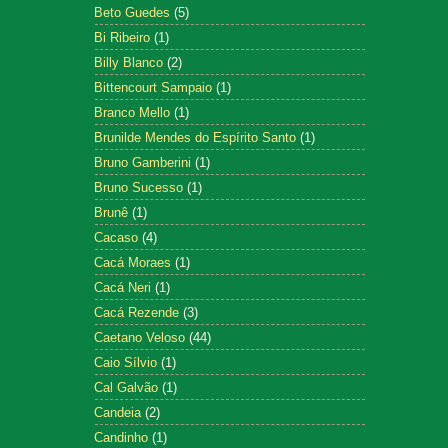
Beto Guedes
(5)
Bi Ribeiro
(1)
Billy Blanco
(2)
Bittencourt Sampaio
(1)
Branco Mello
(1)
Brunilde Mendes do Espírito Santo
(1)
Bruno Gamberini
(1)
Bruno Sucesso
(1)
Brunê
(1)
Cacaso
(4)
Cacá Moraes
(1)
Cacá Neri
(1)
Cacá Rezende
(3)
Caetano Veloso
(44)
Caio Sílvio
(1)
Cal Galvão
(1)
Candeia
(2)
Candinho
(1)