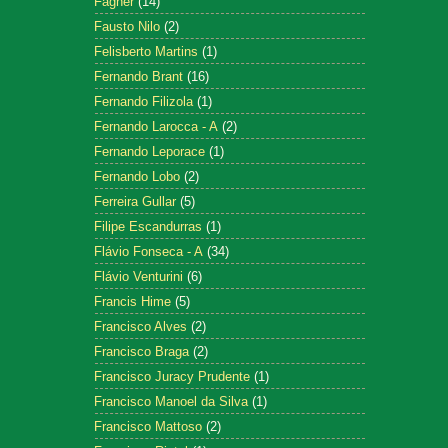
Fagner
(14)
Fausto Nilo
(2)
Felisberto Martins
(1)
Fernando Brant
(16)
Fernando Filizola
(1)
Fernando Larocca - A
(2)
Fernando Leporace
(1)
Fernando Lobo
(2)
Ferreira Gullar
(5)
Filipe Escandurras
(1)
Flávio Fonseca - A
(34)
Flávio Venturini
(6)
Francis Hime
(5)
Francisco Alves
(2)
Francisco Braga
(2)
Francisco Juracy Prudente
(1)
Francisco Manoel da Silva
(1)
Francisco Mattoso
(2)