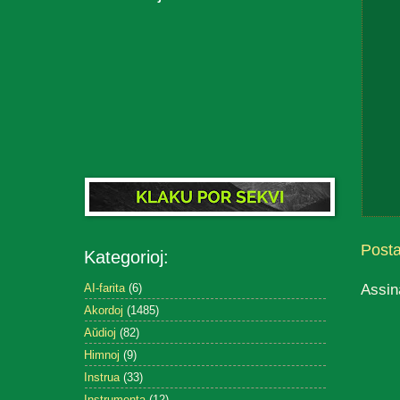
Post
Kategorioj:
Assin
AI-farita
(6)
Akordoj
(1485)
Aŭdioj
(82)
Himnoj
(9)
Instrua
(33)
Instrumenta
(12)