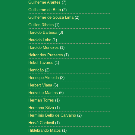
Guilherme Arantes
(7)
Guilherme de Brito
(2)
Guilherme de Souza Lima
(2)
Guillon Ribeiro
(1)
Haroldo Barbosa
(3)
Haroldo Lobo
(1)
Haroldo Menezes
(1)
Heitor dos Prazeres
(1)
Hekel Tavares
(1)
Henricão
(2)
Henrique Almeida
(2)
Herbert Viana
(6)
Herivelto Martins
(6)
Herman Torres
(1)
Hermano Silva
(1)
Hermínio Bello de Carvalho
(2)
Hervé Cordovil
(1)
Hildebrando Matos
(1)