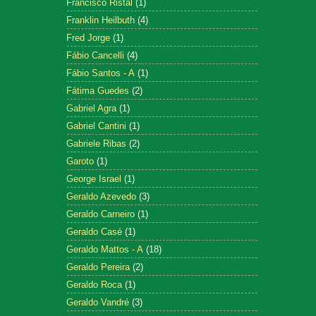
Francisco Ristal
(1)
Franklin Heilbuth
(4)
Fred Jorge
(1)
Fábio Cancelli
(4)
Fábio Santos - A
(1)
Fátima Guedes
(2)
Gabriel Agra
(1)
Gabriel Cantini
(1)
Gabriele Ribas
(2)
Garoto
(1)
George Israel
(1)
Geraldo Azevedo
(3)
Geraldo Carneiro
(1)
Geraldo Casé
(1)
Geraldo Mattos - A
(18)
Geraldo Pereira
(2)
Geraldo Roca
(1)
Geraldo Vandré
(3)