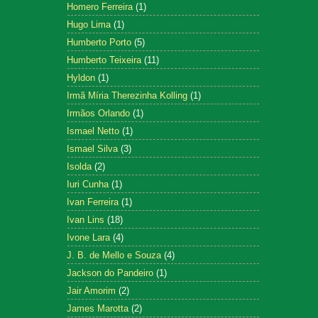
Homero Ferreira
(1)
Hugo Lima
(1)
Humberto Porto
(5)
Humberto Teixeira
(11)
Hyldon
(1)
Irmã Míria Therezinha Kolling
(1)
Irmãos Orlando
(1)
Ismael Netto
(1)
Ismael Silva
(3)
Isolda
(2)
Iuri Cunha
(1)
Ivan Ferreira
(1)
Ivan Lins
(18)
Ivone Lara
(4)
J. B. de Mello e Souza
(4)
Jackson do Pandeiro
(1)
Jair Amorim
(2)
James Marotta
(2)