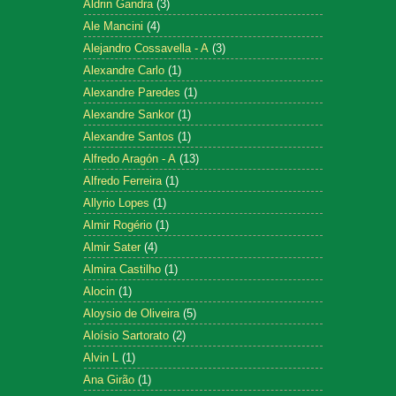
Aldrin Gandra
(3)
Ale Mancini
(4)
Alejandro Cossavella - A
(3)
Alexandre Carlo
(1)
Alexandre Paredes
(1)
Alexandre Sankor
(1)
Alexandre Santos
(1)
Alfredo Aragón - A
(13)
Alfredo Ferreira
(1)
Allyrio Lopes
(1)
Almir Rogério
(1)
Almir Sater
(4)
Almira Castilho
(1)
Alocin
(1)
Aloysio de Oliveira
(5)
Aloísio Sartorato
(2)
Alvin L
(1)
Ana Girão
(1)