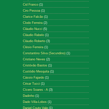
Cid Franco
(1)
Ciro Pessoa
(1)
Clarice Falcão
(1)
Clodo Ferreira
(2)
Cláudio Nucci
(5)
Cláudio Rabelo
(1)
Cláudio Roberto
(3)
Clésio Ferreira
(1)
Constantino Silva (Secundino)
(1)
Cristiano Neves
(2)
Cristóvão Bastos
(1)
Custódio Mesquita
(1)
Cássio Fajardo
(1)
César Tucci
(1)
Cícero Soares - A
(3)
Dadinho
(1)
Dado Villa-Lobos
(1)
Daniel Couto Vale
(1)