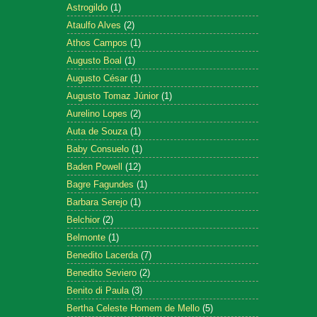
Astrogildo
(1)
Ataulfo Alves
(2)
Athos Campos
(1)
Augusto Boal
(1)
Augusto César
(1)
Augusto Tomaz Júnior
(1)
Aurelino Lopes
(2)
Auta de Souza
(1)
Baby Consuelo
(1)
Baden Powell
(12)
Bagre Fagundes
(1)
Barbara Serejo
(1)
Belchior
(2)
Belmonte
(1)
Benedito Lacerda
(7)
Benedito Seviero
(2)
Benito di Paula
(3)
Bertha Celeste Homem de Mello
(5)