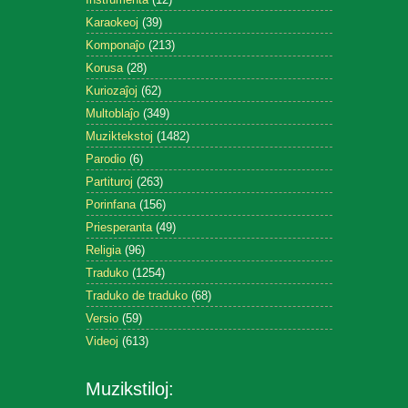
Karaokeoj
(39)
Komponaĵo
(213)
Korusa
(28)
Kuriozaĵoj
(62)
Multoblaĵo
(349)
Muziktekstoj
(1482)
Parodio
(6)
Partituroj
(263)
Porinfana
(156)
Priesperanta
(49)
Religia
(96)
Traduko
(1254)
Traduko de traduko
(68)
Versio
(59)
Videoj
(613)
Muzikstiloj: