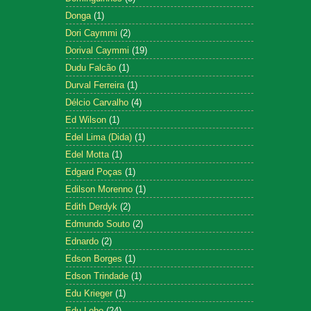
Donga
(1)
Dori Caymmi
(2)
Dorival Caymmi
(19)
Dudu Falcão
(1)
Durval Ferreira
(1)
Délcio Carvalho
(4)
Ed Wilson
(1)
Edel Lima (Dida)
(1)
Edel Motta
(1)
Edgard Poças
(1)
Edilson Morenno
(1)
Edith Derdyk
(2)
Edmundo Souto
(2)
Ednardo
(2)
Edson Borges
(1)
Edson Trindade
(1)
Edu Krieger
(1)
Edu Lobo
(24)