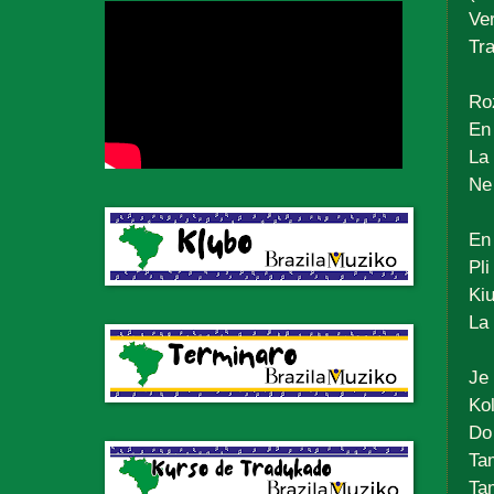
Ve
Tr
Ro
En 
La 
Ne
En
Pli
Ki
La 
Je 
Kol
Do
Tam
Tam