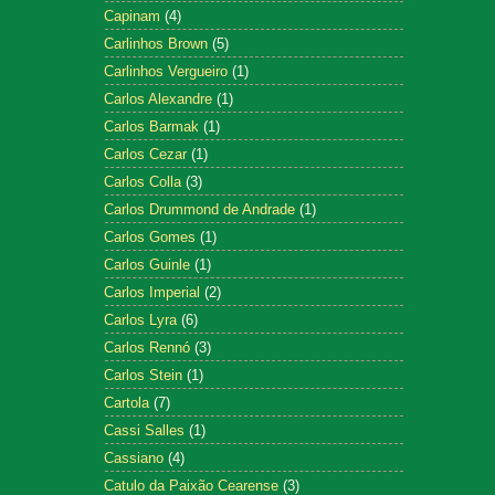
Capinam
(4)
Carlinhos Brown
(5)
Carlinhos Vergueiro
(1)
Carlos Alexandre
(1)
Carlos Barmak
(1)
Carlos Cezar
(1)
Carlos Colla
(3)
Carlos Drummond de Andrade
(1)
Carlos Gomes
(1)
Carlos Guinle
(1)
Carlos Imperial
(2)
Carlos Lyra
(6)
Carlos Rennó
(3)
Carlos Stein
(1)
Cartola
(7)
Cassi Salles
(1)
Cassiano
(4)
Catulo da Paixão Cearense
(3)