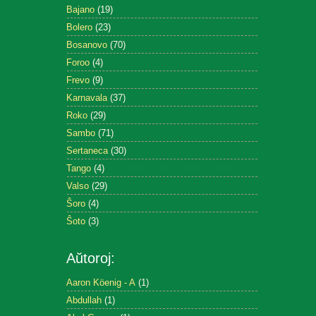
Bajano
(19)
Bolero
(23)
Bosanovo
(70)
Foroo
(4)
Frevo
(9)
Karnavala
(37)
Roko
(29)
Sambo
(71)
Sertaneca
(30)
Tango
(4)
Valso
(29)
Ŝoro
(4)
Ŝoto
(3)
Aŭtoroj:
Aaron Köenig - A
(1)
Abdullah
(1)