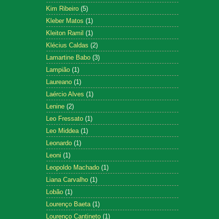
Kim Ribeiro
(5)
Kleber Matos
(1)
Kleiton Ramil
(1)
Klécius Caldas
(2)
Lamartine Babo
(3)
Lampião
(1)
Laureano
(1)
Laércio Alves
(1)
Lenine
(2)
Leo Fressato
(1)
Leo Middea
(1)
Leonardo
(1)
Leoni
(1)
Leopoldo Machado
(1)
Liana Carvalho
(1)
Lobão
(1)
Lourenço Baeta
(1)
Lourenço Cantineto
(1)