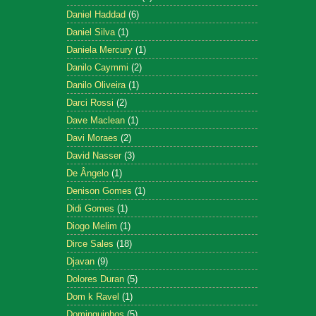
Daniel Haddad
(6)
Daniel Silva
(1)
Daniela Mercury
(1)
Danilo Caymmi
(2)
Danilo Oliveira
(1)
Darci Rossi
(2)
Dave Maclean
(1)
Davi Moraes
(2)
David Nasser
(3)
De Ângelo
(1)
Denison Gomes
(1)
Didi Gomes
(1)
Diogo Melim
(1)
Dirce Sales
(18)
Djavan
(9)
Dolores Duran
(5)
Dom k Ravel
(1)
Dominguinhos
(5)