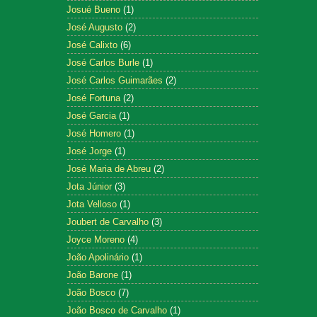
Josué Bueno
(1)
José Augusto
(2)
José Calixto
(6)
José Carlos Burle
(1)
José Carlos Guimarães
(2)
José Fortuna
(2)
José Garcia
(1)
José Homero
(1)
José Jorge
(1)
José Maria de Abreu
(2)
Jota Júnior
(3)
Jota Velloso
(1)
Joubert de Carvalho
(3)
Joyce Moreno
(4)
João Apolinário
(1)
João Barone
(1)
João Bosco
(7)
João Bosco de Carvalho
(1)