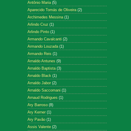
Antônio Maria
(5)
Aparecido Tomás de Oliveira
(2)
Archimedes Messina
(1)
Arlindo Cruz
(1)
Arlindo Pinto
(1)
Armando Cavalcanti
(2)
Armando Louzada
(1)
Armando Reis
(1)
Arnaldo Antunes
(9)
Arnaldo Baptista
(3)
Arnaldo Black
(1)
Arnaldo Jabor
(2)
Arnaldo Saccomani
(1)
Arnaud Rodrigues
(1)
Ary Barroso
(8)
Ary Kerner
(1)
Ary Pavão
(1)
Assis Valente
(2)