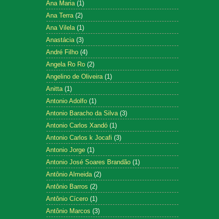
Ana Maria
(1)
Ana Terra
(2)
Ana Vilela
(1)
Anastácia
(3)
André Filho
(4)
Angela Ro Ro
(2)
Angelino de Oliveira
(1)
Anitta
(1)
Antonio Adolfo
(1)
Antonio Baracho da Silva
(3)
Antonio Carlos Xandó
(1)
Antonio Carlos k Jocafi
(3)
Antonio Jorge
(1)
Antonio José Soares Brandão
(1)
Antônio Almeida
(2)
Antônio Barros
(2)
Antônio Cícero
(1)
Antônio Marcos
(3)