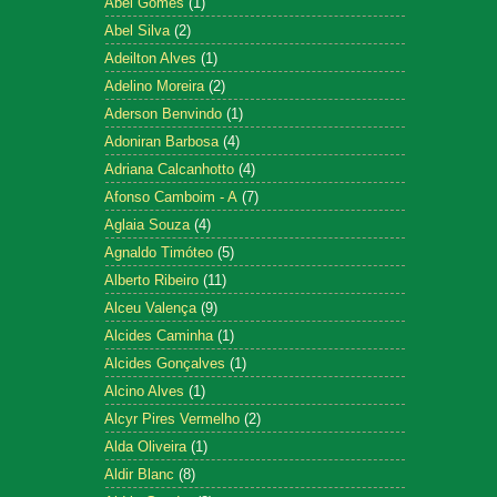
Abel Gomes
(1)
Abel Silva
(2)
Adeilton Alves
(1)
Adelino Moreira
(2)
Aderson Benvindo
(1)
Adoniran Barbosa
(4)
Adriana Calcanhotto
(4)
Afonso Camboim - A
(7)
Aglaia Souza
(4)
Agnaldo Timóteo
(5)
Alberto Ribeiro
(11)
Alceu Valença
(9)
Alcides Caminha
(1)
Alcides Gonçalves
(1)
Alcino Alves
(1)
Alcyr Pires Vermelho
(2)
Alda Oliveira
(1)
Aldir Blanc
(8)