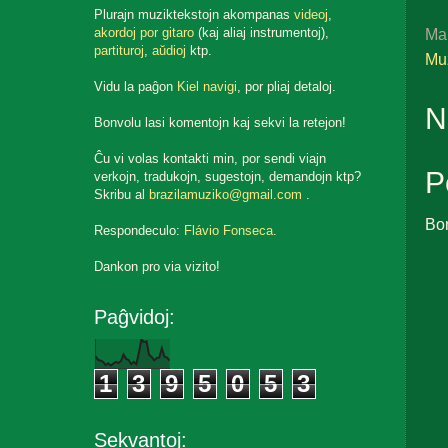
Plurajn muziktekstojn akompanas
videoj
,
Ma
akordoj por gitaro
(kaj aliaj instrumentoj),
partituroj
,
aŭdioj
ktp.
Muz
Vidu la paĝon
Kiel navigi
, por pliaj detaloj.
N
Bonvolu lasi komentojn kaj sekvi la retejon!
Ĉu vi volas kontakti min, por sendi viajn
P
verkojn, tradukojn, sugestojn, demandojn ktp?
Skribu al
brazilamuziko@gmail.com
.
Bo
Respondeculo:
Flávio Fonseca
.
Dankon pro via vizito!
Paĝvidoj:
1
3
9
5
0
5
3
Sekvantoj: