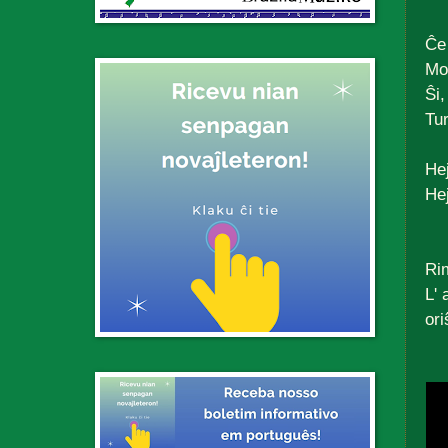
Ĉe 
Mo
Ŝi,
Tur
Hej
Hej
Ri
L' 
or