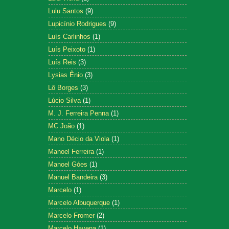
Lulu Santos
(9)
Lupicínio Rodrigues
(9)
Luís Carlinhos
(1)
Luís Peixoto
(1)
Luís Reis
(3)
Lysias Ênio
(3)
Lô Borges
(3)
Lúcio Silva
(1)
M. J. Ferreira Penna
(1)
MC João
(1)
Mano Décio da Viola
(1)
Manoel Ferreira
(1)
Manoel Góes
(1)
Manuel Bandeira
(3)
Marcelo
(1)
Marcelo Albuquerque
(1)
Marcelo Fromer
(2)
Marcelo Hayena
(1)