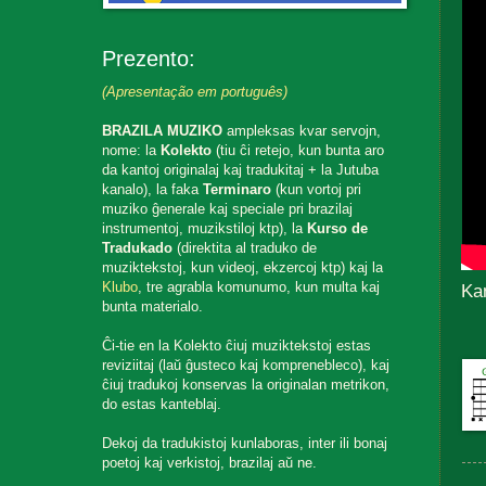
Prezento:
(Apresentação em português)
BRAZILA MUZIKO
ampleksas kvar servojn,
nome: la
Kolekto
(tiu ĉi retejo, kun bunta aro
da kantoj originalaj kaj tradukitaj + la Jutuba
kanalo), la faka
Terminaro
(kun vortoj pri
muziko ĝenerale kaj speciale pri brazilaj
instrumentoj, muzikstiloj ktp), la
Kurso de
Tradukado
(direktita al traduko de
muziktekstoj, kun videoj, ekzercoj ktp) kaj la
Klubo
, tre agrabla komunumo, kun multa kaj
Ka
bunta materialo.
Ĉi-tie en la Kolekto ĉiuj muziktekstoj estas
reviziitaj (laŭ ĝusteco kaj komprenebleco), kaj
ĉiuj tradukoj konservas la originalan metrikon,
do estas kanteblaj.
Dekoj da tradukistoj kunlaboras, inter ili bonaj
poetoj kaj verkistoj, brazilaj aŭ ne.